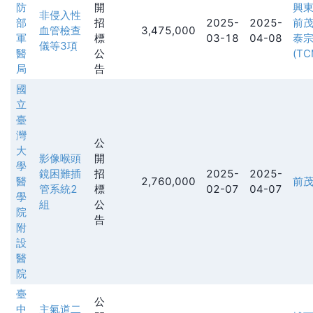
防
開
興
非侵入性
部
招
2025-
2025-
前
血管檢查
3,475,000
軍
標
03-18
04-08
泰
儀等3項
醫
公
(TC
局
告
國
立
臺
灣
公
大
影像喉頭
開
學
鏡困難插
招
2025-
2025-
醫
2,760,000
前
管系統2
標
02-07
04-07
學
組
公
院
告
附
設
醫
院
臺
公
中
主氣道二