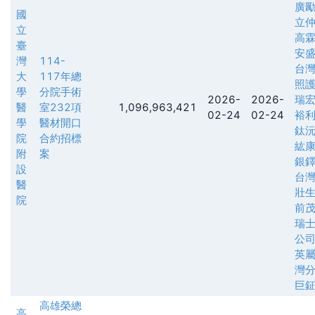
廣
國
立
立
高
臺
安
灣
114-
台
大
117年總
照
學
分院手術
2026-
2026-
瑞
醫
室232項
1,096,963,421
02-24
02-24
裕
學
醫材開口
鈦
院
合約招標
紘
附
案
銀
設
台
醫
壯
院
前
瑞
公
英
灣
巨
高雄榮總
高