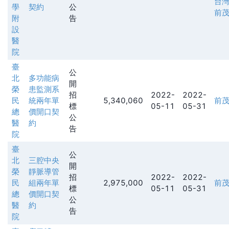
台
學
契約
公
前
附
告
設
醫
院
臺
公
北
多功能病
開
榮
患監測系
招
2022-
2022-
民
統兩年單
5,340,060
前
標
05-11
05-31
總
價開口契
公
醫
約
告
院
臺
公
北
三腔中央
開
榮
靜脈導管
招
2022-
2022-
民
組兩年單
2,975,000
前
標
05-11
05-31
總
價開口契
公
醫
約
告
院