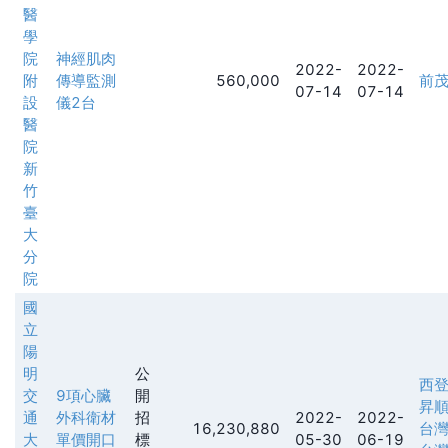
醫
學
院
神經肌肉
2022-
2022-
附
傳導監測
560,000
前
07-14
07-14
設
儀2台
醫
院
新
竹
臺
大
分
院
國
立
陽
明
公
西
交
9項心臟
開
昇
通
外科衛材
招
2022-
2022-
16,230,880
台
大
單價開口
標
05-30
06-19