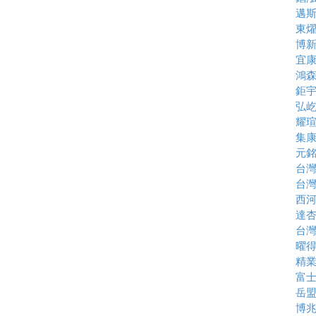
邁
東
博
宜
鴻
鉅
弘
耀
集
元
台
台
西
達
台
曜
精
富
岳
博