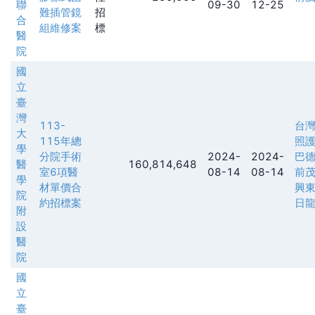
聯
09-30
12-25
難插管鏡
招
合
組維修案
標
醫
院
國
立
臺
灣
113-
台
大
115年總
照
學
分院手術
2024-
2024-
巴
醫
160,814,648
室6項醫
08-14
08-14
前
學
材單價合
興
院
約招標案
日
附
設
醫
院
國
立
臺