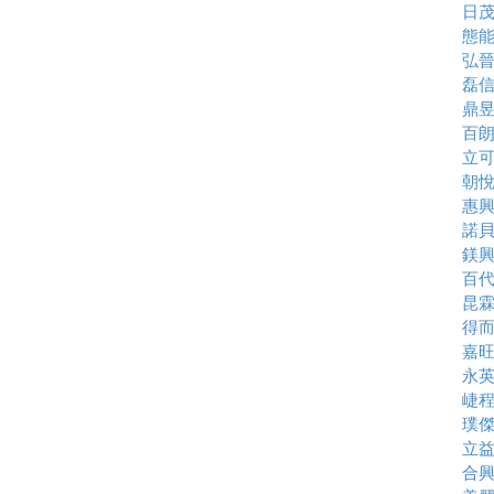
日
態
弘
磊
鼎
百
立
朝
惠
諾
鎂
百
昆
得
嘉
永
崨
璞
立
合