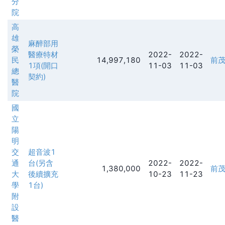
分
院
高
雄
麻醉部用
榮
醫療特材
2022-
2022-
民
14,997,180
前
1項(開口
11-03
11-03
總
契約)
醫
院
國
立
陽
明
交
超音波1
通
台(另含
2022-
2022-
1,380,000
前
大
後續擴充
10-23
11-23
學
1台)
附
設
醫