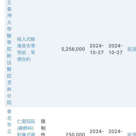
立
臺
灣
大
學
醫
植入式輸
學
液座含導
2024-
2024-
院
5,256,000
前
管組，單
10-27
10-27
附
價合約
設
醫
院
雲
林
分
院
臺
北
仁愛院區
限
市
(麻醉科)
制
立
2024-
2024-
影像式困
性
250,000
前