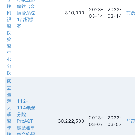
院
像鈦合金
2023-
2023-
附
插管系統
810,000
前
03-14
03-14
設
1台招標
醫
案
院
癌
醫
中
心
分
院
國
立
臺
灣
112-
大
114年總
學
分院
2023-
2023-
醫
ProAQT
30,222,500
前
03-07
03-07
學
感應器單
院
價合約招