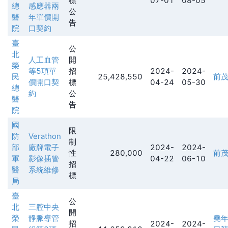
標
07-01
08-05
總
感應器兩
公
醫
年單價開
告
院
口契約
臺
公
北
人工血管
開
榮
等5項單
招
2024-
2024-
民
25,428,550
前
價開口契
標
04-24
05-30
總
約
公
醫
告
院
國
限
防
Verathon
制
部
廠牌電子
2024-
2024-
性
280,000
前
軍
影像插管
04-22
06-10
招
醫
系統維修
標
局
臺
公
北
三腔中央
開
榮
靜脈導管
堯
招
2024-
2024-