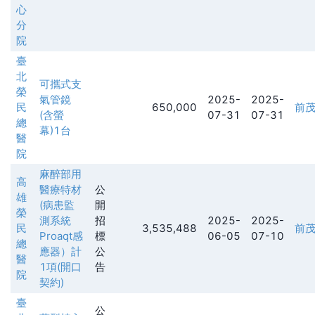
心
分
院
臺
北
可攜式支
榮
氣管鏡
2025-
2025-
民
650,000
前
(含螢
07-31
07-31
總
幕)1台
醫
院
麻醉部用
高
醫療特材
公
雄
(病患監
開
榮
測系統
招
2025-
2025-
民
3,535,488
前
Proaqt感
標
06-05
07-10
總
應器）計
公
醫
1項(開口
告
院
契約)
臺
公