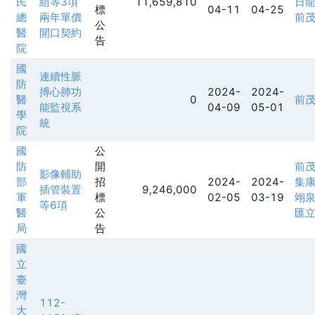
民
組等3項
11,659,810
日
標
04-11
04-25
總
兩年單價
前
公
醫
開口契約
告
院
國
連續性脈
防
搏心肺功
2024-
2024-
醫
0
前
能監視系
04-09
05-01
學
統
院
國
公
防
開
前
影像輔助
部
招
2024-
2024-
集
插管裝置
9,246,000
軍
標
02-05
03-19
翊
等6項
醫
公
匯
局
告
國
立
臺
灣
112-
大