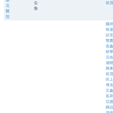
公
前
北
告
醫
院
國
裕
詮
雙
造
研
元
湳
興
前
尚
博
又
長
亞
鏵
鴻