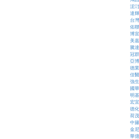
浤
達
台
佑
博
美
騰
冠
亞
德
佳
強
國
明
宏
德
荷
中
金
華