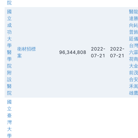
院
國
醫
立
達
成
向
功
普
大
廷
學
台
衛材招標
2022-
2022-
醫
96,344,808
六
案
07-21
07-21
學
荷
院
大
附
前
設
合
醫
禾
院
雄
國
立
臺
灣
大
學