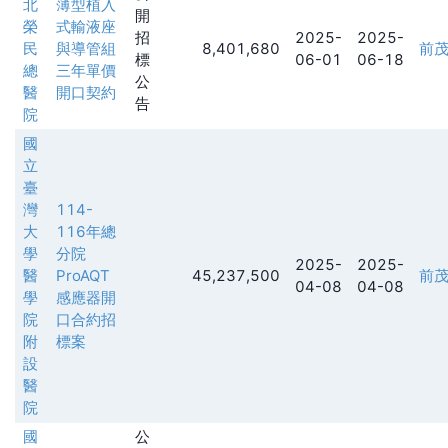
北
薄型植入
開
榮
式輸液座
招
2025-
2025-
民
與導管組
8,401,680
前
標
06-01
06-18
總
三年單價
公
醫
開口契約
告
院
國
立
臺
灣
114-
大
116年總
學
分院
2025-
2025-
醫
ProAQT
45,237,500
前
04-08
04-08
學
感應器開
院
口合約招
附
標案
設
醫
院
國
公