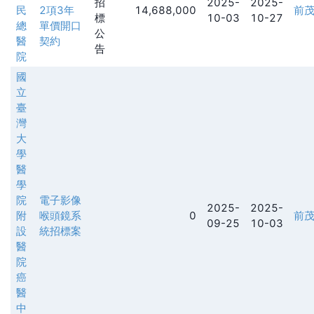
招
2025-
2025-
民
2項3年
14,688,000
前
標
10-03
10-27
總
單價開口
公
醫
契約
告
院
國
立
臺
灣
大
學
醫
學
院
電子影像
2025-
2025-
附
喉頭鏡系
0
前
09-25
10-03
設
統招標案
醫
院
癌
醫
中