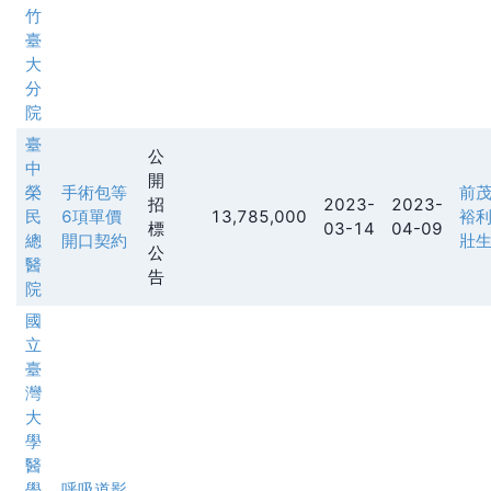
竹
臺
大
分
院
臺
公
中
開
榮
手術包等
前
招
2023-
2023-
民
6項單價
13,785,000
裕
標
03-14
04-09
總
開口契約
壯
公
醫
告
院
國
立
臺
灣
大
學
醫
學
呼吸道影