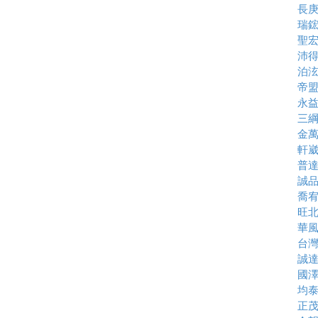
長
瑞
聖
沛
泊
帝
永
三
金
軒
普
誠
喬
旺
華
台
誠
國
均
正