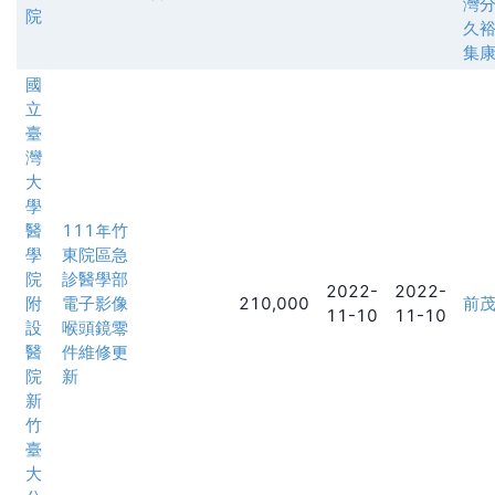
灣
院
久
集
國
立
臺
灣
大
學
醫
111年竹
學
東院區急
院
診醫學部
2022-
2022-
附
電子影像
210,000
前
11-10
11-10
設
喉頭鏡零
醫
件維修更
院
新
新
竹
臺
大