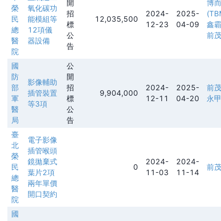
開
博
榮
氧化碳功
招
2024-
2025-
(TB
民
能模組等
12,035,500
標
12-23
04-09
鑫
總
12項儀
公
前
醫
器設備
告
院
國
公
防
開
影像輔助
部
招
2024-
2025-
前
插管裝置
9,904,000
軍
標
12-11
04-20
永
等3項
醫
公
局
告
臺
電子影像
北
插管喉頭
榮
鏡拋棄式
2024-
2024-
民
0
前
葉片2項
11-03
11-14
總
兩年單價
醫
開口契約
院
國