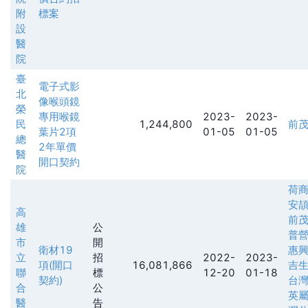
附
標案
設
醫
院
臺
電子式影
北
像喉頭鏡
榮
專用喉鏡
2023-
2023-
民
1,244,800
前
葉片2項
01-05
01-05
總
2年單價
醫
開口契約
院
荷
安
高
前
雄
公
普
市
開
衛材19
惠
立
招
2022-
2023-
項(開口
16,081,866
吉
聯
標
12-20
01-18
契約)
台
合
公
英
醫
告