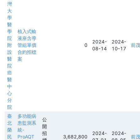
灣
大
學
醫
學
植入式輸
院
液座含導
2024-
2024-
附
管組單價
0
前
08-14
10-17
設
合約招標
醫
案
院
癌
醫
中
心
分
院
臺
多功能病
公
北
患監測系
開
榮
統-
招
2024-
2024-
民
ProAQT
3,682,800
前