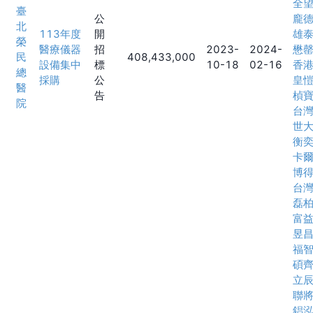
全
臺
公
龐
北
113年度
開
雄
榮
醫療儀器
招
2023-
2024-
懋
民
408,433,000
設備集中
標
10-18
02-16
香
總
採購
公
皇
醫
告
楨
院
台
世
衡
卡
博
台
磊
富
昱
福
碩
立
聯
錩