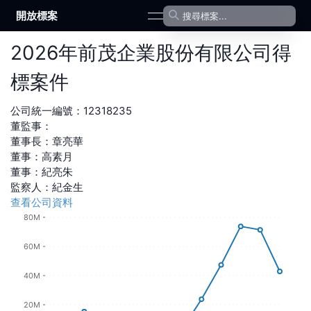
開放標案
open navigation menu
2026
年
前茂企業股份有限公司
得
標案件
公司統一編號：
12318235
董監事：
董事長
：
章亮華
董事
：
高素月
董事
：
紀亮朱
監察人
：
紀金生
查看公司資料
80M
60M
40M
20M