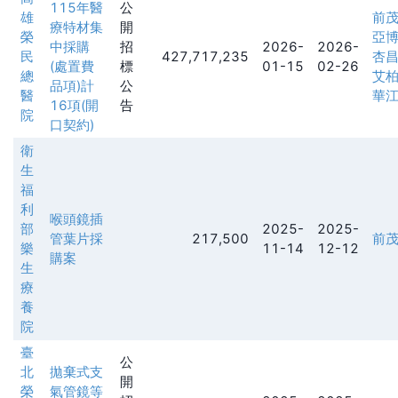
115年醫
公
雄
前
療特材集
開
榮
亞
中採購
招
2026-
2026-
民
427,717,235
杏
(處置費
標
01-15
02-26
總
艾
品項)計
公
醫
華
16項(開
告
院
口契約)
衛
生
福
利
喉頭鏡插
部
2025-
2025-
管葉片採
217,500
前
樂
11-14
12-12
購案
生
療
養
院
臺
公
北
拋棄式支
開
榮
氣管鏡等