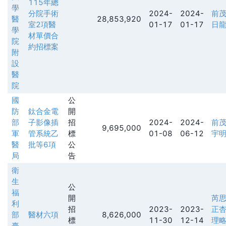
115年總
學
分院手術
2024-
2024-
前
醫
28,853,920
室2項醫
01-17
01-17
日
學
材單價合
院
約招標案
附
設
醫
院
國
公
防
鈦合金電
開
部
子影像插
招
2024-
2024-
前
9,695,000
軍
管系統乙
標
01-08
06-12
宇
醫
批等6項
公
局
告
衛
生
公
福
開
芮
利
招
2023-
2023-
正
部
醫材六項
8,626,000
標
11-30
12-14
理
臺