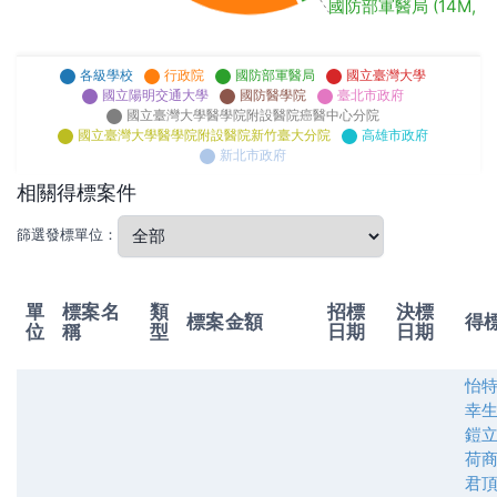
國防部軍醫局 (14M, 4.
各級學校
行政院
國防部軍醫局
國立臺灣大學
國立陽明交通大學
國防醫學院
臺北市政府
國立臺灣大學醫學院附設醫院癌醫中心分院
國立臺灣大學醫學院附設醫院新竹臺大分院
高雄市政府
新北市政府
相關得標案件
篩選發標單位：
單
標案名
類
招標
決標
標案金額
得
位
稱
型
日期
日期
怡
幸
鎧
荷
君