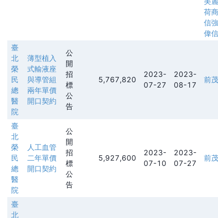
美
荷
信
偉
臺
公
北
薄型植入
開
榮
式輸液座
招
2023-
2023-
民
與導管組
5,767,820
前
標
07-27
08-17
總
兩年單價
公
醫
開口契約
告
院
臺
公
北
開
榮
人工血管
招
2023-
2023-
民
二年單價
5,927,600
前
標
07-10
07-27
總
開口契約
公
醫
告
院
臺
北