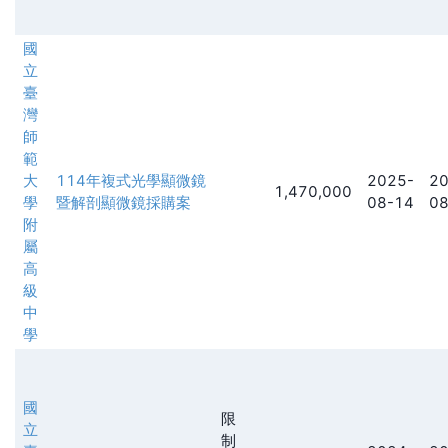
國
立
臺
灣
師
範
大
114年複式光學顯微鏡
2025-
20
1,470,000
學
暨解剖顯微鏡採購案
08-14
08
附
屬
高
級
中
學
國
限
立
制