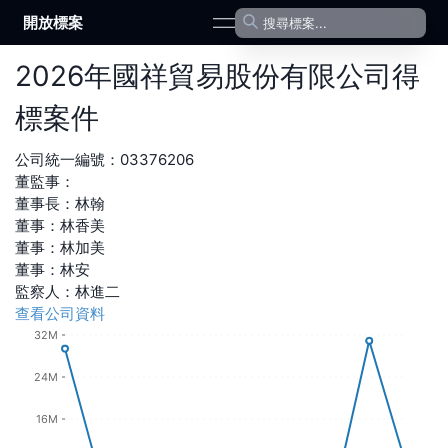
開放標案
open navigation menu
2026
年
國祥貿易股份有限公司
得
標案件
公司統一編號：
03376206
董監事：
董事長
：
林翰
董事
：
林香美
董事
：
林加美
董事
：
林安
監察人
：
林進二
查看公司資料
32M
24M
16M