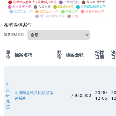
長庚學校財團法人長庚科技大學
中央研究院
國立臺灣大學
私立長庚大學
各級學校
國防醫學院
法務部法醫研究所
國立交通大學
國立清華大學
中原大學
國立中央大學
國立高雄師範大學
其他
相關得標案件
篩選發標單位：
單
類
招標
決
標案名稱
標案金額
位
型
日期
日
中
央
高速轉盤式共軛焦顯微
2025-
20
研
7,950,000
鏡系統
12-05
12
究
院