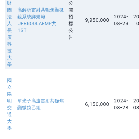
財
公
團
高解析雷射共軛焦顯微
開
法
鏡系統詳規範
招
2024-
20
9,950,000
人
UFB600LAEMP共
標
08-29
10
長
1ST
公
庚
告
科
技
大
學
國
立
陽
明
單光子高速雷射共軛焦
2024-
20
6,150,000
交
顯微鏡乙組
08-28
08
通
大
學