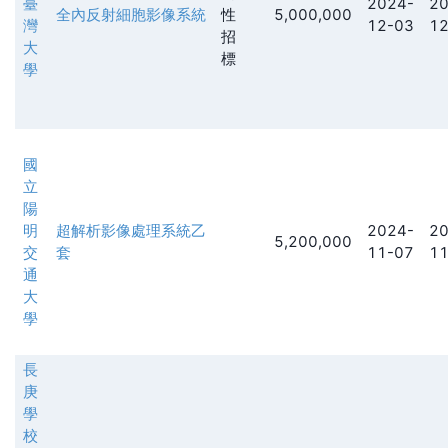
臺
2024-
20
全內反射細胞影像系統
性
5,000,000
灣
12-03
12
招
大
標
學
國
立
陽
明
超解析影像處理系統乙
2024-
20
5,200,000
交
套
11-07
11
通
大
學
長
庚
學
校