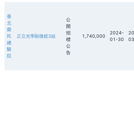
臺
公
北
開
榮
招
2024-
20
民
正立光學顯微鏡3組
1,740,000
標
01-30
03
總
公
醫
告
院