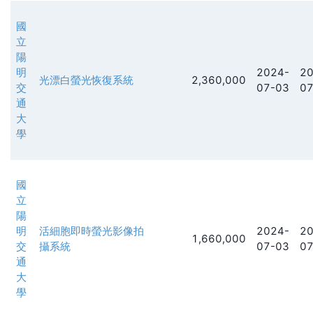
國
立
陽
明
2024-
20
光漂白螢光恢復系統
2,360,000
交
07-03
07
通
大
學
國
立
陽
明
活細胞即時螢光影像拍
2024-
20
1,660,000
交
攝系統
07-03
07
通
大
學