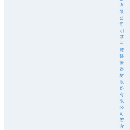
有
限
公
司
明
基
三
豐
醫
療
器
材
股
份
有
限
公
司
宏
宜