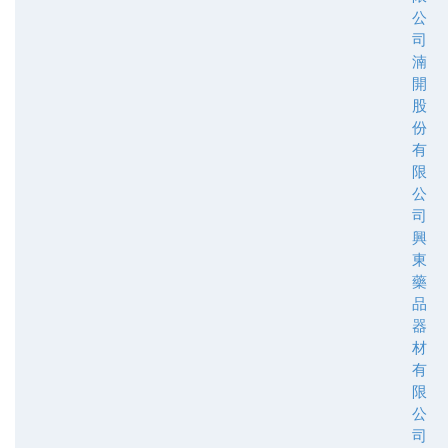
公
司
湳
開
股
份
有
限
公
司
興
東
藥
品
器
材
有
限
公
司