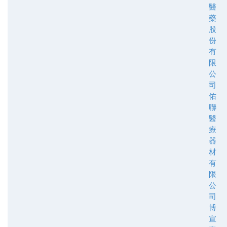
醫
藥
股
份
有
限
公
司
佑
聯
醫
療
器
材
有
限
公
司
博
宣