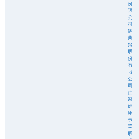
份
限
公
司
德
業
聚
股
份
有
限
公
司
佳
醫
健
康
事
業
股