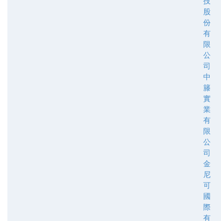
技
股
份
有
限
公
司
中
籐
實
業
有
限
公
司
金
尼
可
國
際
有