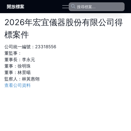
開放標案
open navigation menu
2026
年
宏宜儀器股份有限公司
得
標案件
公司統一編號：
23318556
董監事：
董事長
：
李永元
董事
：
徐明珠
董事
：
林景暘
監察人
：
林黃惠翎
查看公司資料