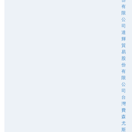
有
限
公
司
達
輝
貿
易
股
份
有
限
公
司
台
灣
費
森
尤
斯