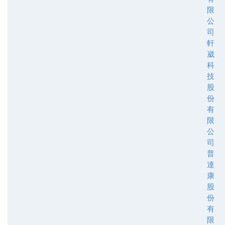
限
公
司
軒
崴
科
技
股
份
有
限
公
司
普
達
康
股
份
有
限