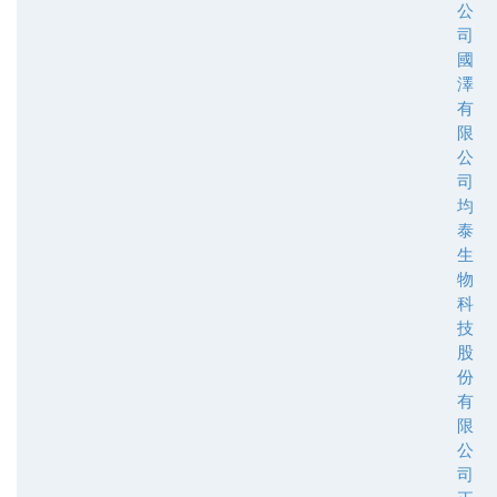
公
司
國
澤
有
限
公
司
均
泰
生
物
科
技
股
份
有
限
公
司