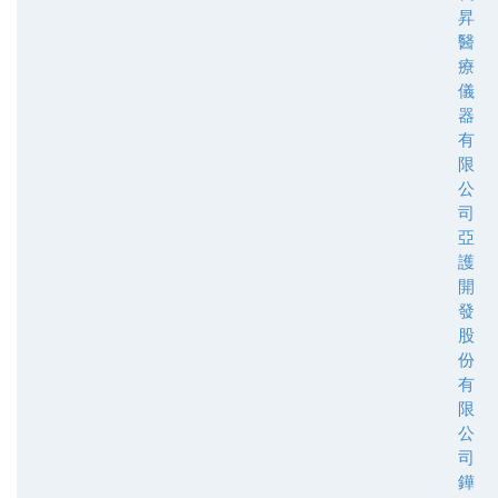
昇
醫
療
儀
器
有
限
公
司
亞
護
開
發
股
份
有
限
公
司
鏵