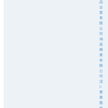
品
企
業
有
限
公
司
鴻
昌
興
業
有
限
公
司
浤

實
業
股
份