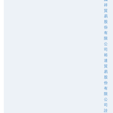
祥
貿
易
股
份
有
限
公
司
裕
達
貿
易
股
份
有
限
公
司
詮