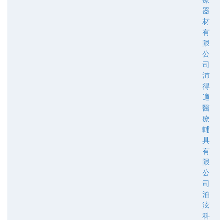
器
材
有
限
公
司
沛
得
適
醫
療
輔
具
有
限
公
司
泊
泫
科