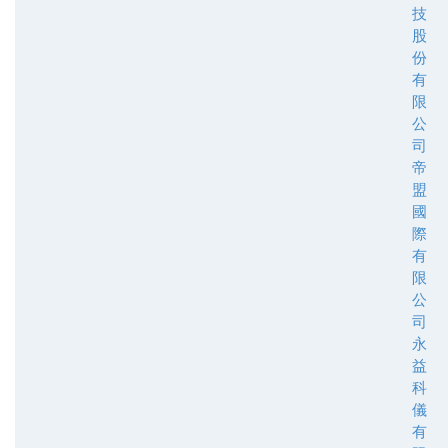
技
股
份
有
限
公
司
帝
盟
國
際
有
限
公
司
永
益
科
儀
有