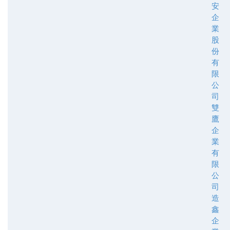
安
企
業
股
份
有
限
公
司
雙
鷹
企
業
有
限
公
司
造
鑫
企