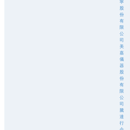
寧
股
份
有
限
公
司
美
嘉
儀
器
股
份
有
限
公
司
騰
達
行
企