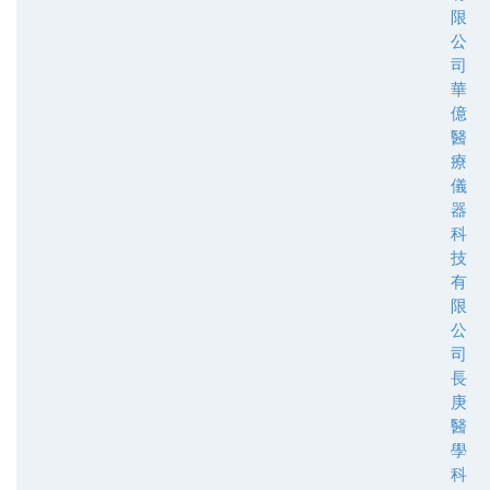
限
公
司
華
億
醫
療
儀
器
科
技
有
限
公
司
長
庚
醫
學
科