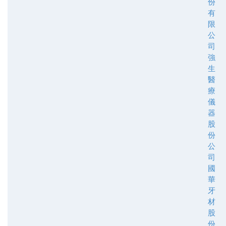
份
有
限
公
司
強
生
醫
療
儀
器
股
份
公
司
國
華
牙
材
股
份