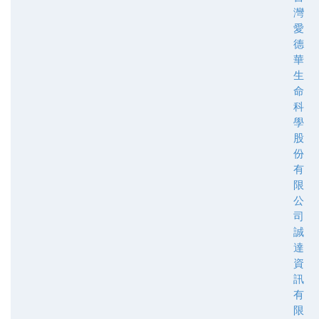
灣
愛
德
華
生
命
科
學
股
份
有
限
公
司
誠
達
資
訊
有
限