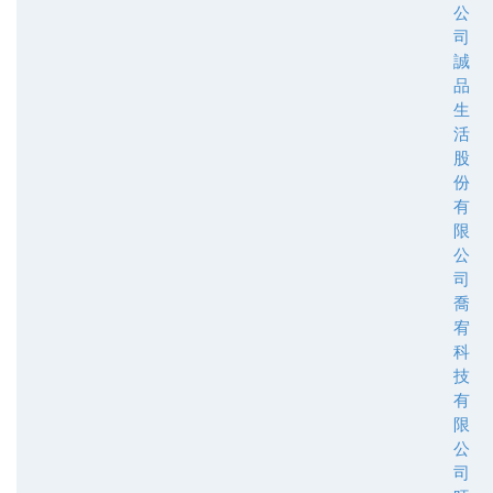
公
司
誠
品
生
活
股
份
有
限
公
司
喬
宥
科
技
有
限
公
司