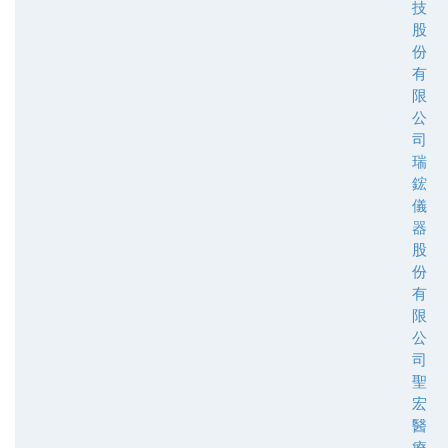
技
股
份
有
限
公
司
瑞
鋐
儀
器
股
份
有
限
公
司
聖
宏
醫
療