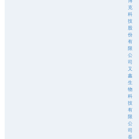
博
克
科
技
股
份
有
限
公
司
又
鑫
生
物
科
技
有
限
公
司
長