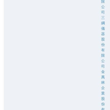
限
公
司
三
綱
儀
器
股
份
有
限
公
司
金
萬
林
企
業
股
份
有