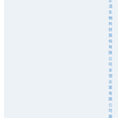
正
茂
生
物
科
技
股
份
有
限
公
司
全
望
企
業
有
限
公
司
龐