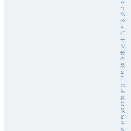
業
有
限
公
司
研
華
股
份
有
限
公
司
元
佑
實
業
股
份
有
限