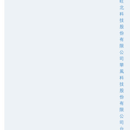
旺
北
科
技
股
份
有
限
公
司
華
風
科
技
股
份
有
限
公
司
台