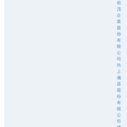
前
茂
企
業
股
份
有
限
公
司
尚
上
儀
器
股
份
有
限
公
司