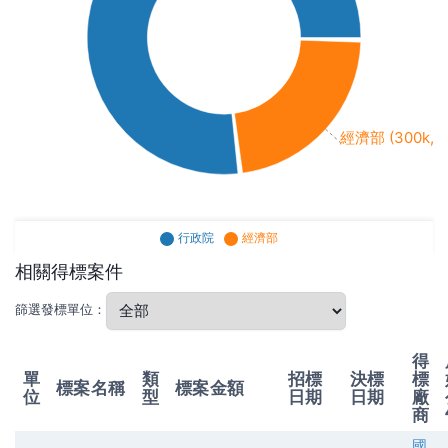
經濟部 (300k, 2
行政院
經濟部
相關得標案件
篩選發標單位：
得
單
類
招標
決標
標
標案名稱
標案金額
位
型
日期
日期
廠
商
國