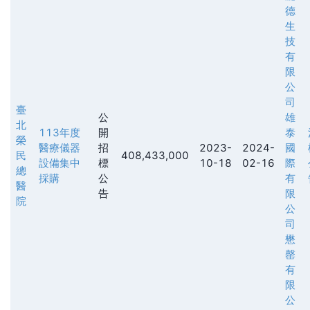
德
生
技
有
限
公
司
臺
公
雄
北
113年度
開
泰
榮
醫療儀器
招
2023-
2024-
國
民
408,433,000
設備集中
標
10-18
02-16
際
總
採購
公
有
醫
告
限
院
公
司
懋
罄
有
限
公