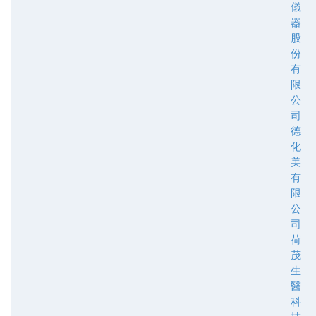
儀
器
股
份
有
限
公
司
德
化
美
有
限
公
司
荷
茂
生
醫
科