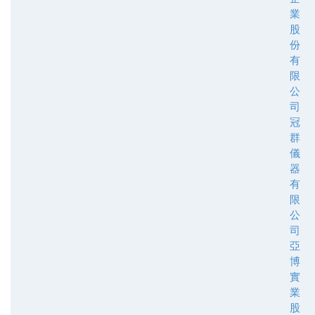
業
股
份
有
限
公
司
冠
群
儀
器
有
限
公
司
亞
博
實
業
股