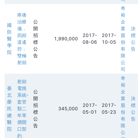
奇
疼痛
裕
治療
公
企
國
儀，
開
業
決
防
四頻
招
2017-
2017-
股
標
醫
1,990,000
道遙
標
08-06
10-05
份
公
學
控，
公
有
告
院
雙極
告
限
射頻
公
司
奇
射頻
裕
臺
電燒
公
企
北
系統-
開
業
決
榮
套管
招
2017-
2017-
股
標
民
類二
345,000
標
05-01
05-23
份
公
總
年單
公
有
告
醫
價開
告
限
院
口契
公
約