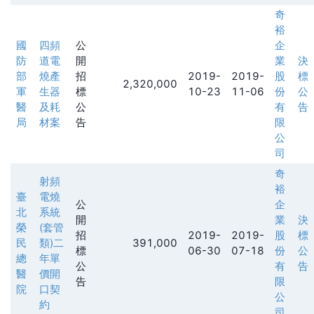
奇
裕
國
四頻
公
企
防
道電
開
業
決
部
燒產
招
2019-
2019-
股
標
2,320,000
軍
生器
標
10-23
11-06
份
公
醫
及耗
公
有
告
局
材案
告
限
公
司
奇
射頻
裕
臺
電燒
公
企
北
系統
開
業
決
榮
(套管
招
2019-
2019-
股
標
民
類)二
391,000
標
06-30
07-18
份
公
總
年單
公
有
告
醫
價開
告
限
院
口契
公
約
司