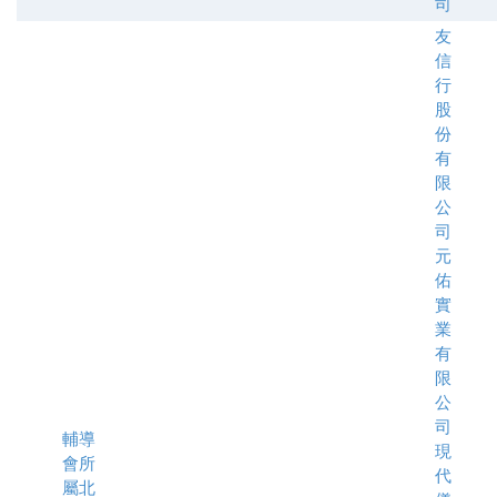
司
友
信
行
股
份
有
限
公
司
元
佑
實
業
有
限
公
司
輔導
現
會所
代
屬北