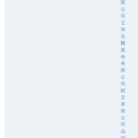
限
公
司
立
和
生
醫
股
份
有
限
公
司
鎧
立
有
限
公
司
品
頡