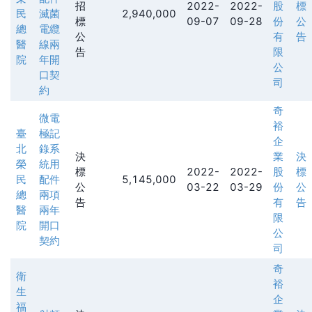
招
2022-
2022-
股
標
民
滅菌
2,940,000
標
09-07
09-28
份
公
總
電纜
公
有
告
醫
線兩
告
限
院
年開
公
口契
司
約
奇
微電
裕
臺
極記
企
北
錄系
決
業
決
榮
統用
標
2022-
2022-
股
標
民
配件
5,145,000
公
03-22
03-29
份
公
總
兩項
告
有
告
醫
兩年
限
院
開口
公
契約
司
奇
衛
裕
生
企
福