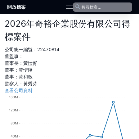
開放標案
open navigation menu
2026
年
奇裕企業股份有限公司
得
標案件
公司統一編號：
22470814
董監事：
董事長
：
黃愷胥
董事
：
黃愷陵
董事
：
黃和敏
監察人
：
黃秀芬
查看公司資料
160M
120M
80M
40M