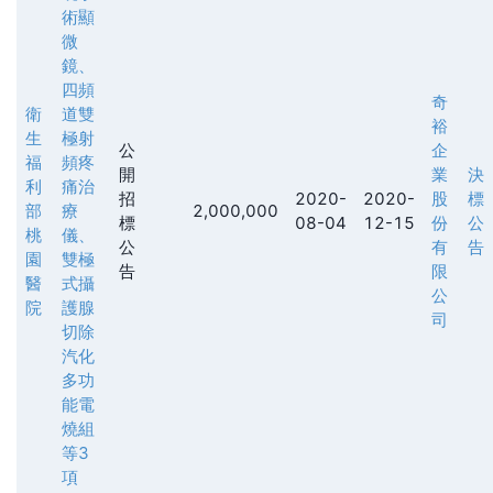
術顯
微
鏡、
四頻
奇
衛
道雙
裕
生
極射
公
企
福
頻疼
開
業
決
利
痛治
招
2020-
2020-
股
標
部
療
2,000,000
標
08-04
12-15
份
公
桃
儀、
公
有
告
園
雙極
告
限
醫
式攝
公
院
護腺
司
切除
汽化
多功
能電
燒組
等3
項