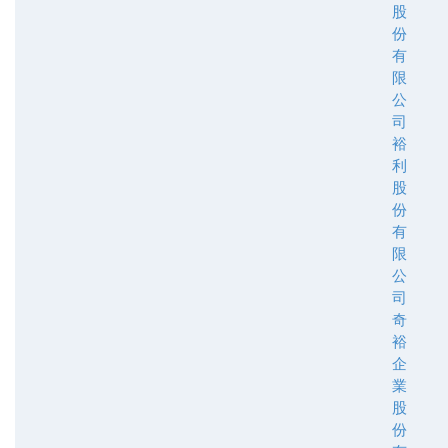
股
份
有
限
公
司
裕
利
股
份
有
限
公
司
奇
裕
企
業
股
份