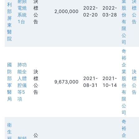
射頻
決
業
決
利
電燒
標
2022-
2022-
股
標
部
2,000,000
系統
公
02-20
03-28
份
公
屏
1台
告
有
告
東
限
醫
公
院
司
奇
裕
國
肺功
企
防
能全
決
業
決
部
人體
標
2021-
2021-
股
標
9,673,000
軍
腔儀
公
08-31
10-14
份
公
醫
等5
告
有
告
局
項
限
公
司
奇
衛
裕
生
公
企
福
射頻