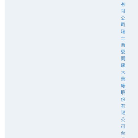
有
限
公
司
瑞
士
商
愛
爾
康
大
藥
廠
股
份
有
限
公
司
台