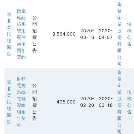
奇
微電
裕
臺
極記
公
企
北
錄系
開
業
決
榮
統用
招
2020-
2020-
股
標
民
3,564,000
配件
標
03-16
04-07
份
公
總
兩項
公
有
告
醫
兩年
告
限
院
契約
公
司
奇
射頻
裕
臺
電燒
公
企
北
系統-
開
業
決
榮
電極
招
2020-
2020-
股
標
民
495,000
導線
標
02-20
03-18
份
公
總
組兩
公
有
告
醫
年契
告
限
院
約
公
司