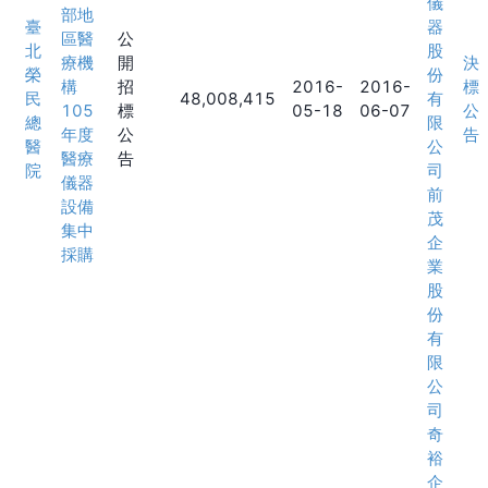
儀
部地
臺
器
區醫
公
北
股
療機
開
決
榮
份
構
招
2016-
2016-
標
民
48,008,415
有
105
標
05-18
06-07
公
總
限
年度
公
告
醫
公
醫療
告
院
司
儀器
前
設備
茂
集中
企
採購
業
股
份
有
限
公
司
奇
裕
企