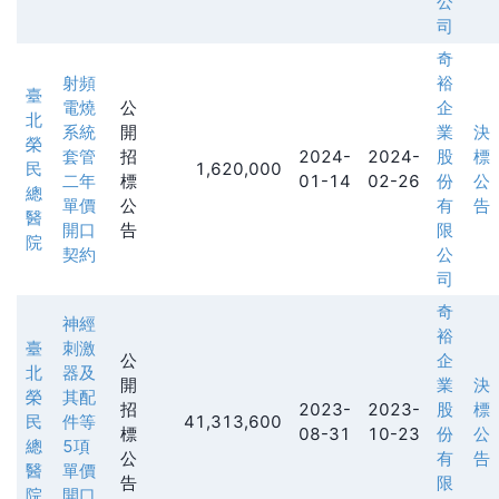
公
司
奇
射頻
裕
臺
電燒
公
企
北
系統
開
業
決
榮
套管
招
2024-
2024-
股
標
民
1,620,000
二年
標
01-14
02-26
份
公
總
單價
公
有
告
醫
開口
告
限
院
契約
公
司
奇
神經
裕
臺
刺激
公
企
北
器及
開
業
決
榮
其配
招
2023-
2023-
股
標
民
件等
41,313,600
標
08-31
10-23
份
公
總
5項
公
有
告
醫
單價
告
限
院
開口