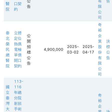
公
有
告
醫
口契
告
限
院
約
公
司
奇
裕
臺
立體
公
企
北
定位
開
業
決
榮
熱偶
招
2025-
2025-
股
標
民
電極
4,900,000
標
03-02
04-17
份
公
總
單價
公
有
告
醫
開口
告
限
院
契約
公
司
113-
國
116
立
年總
奇
臺
分院
裕
灣
射頻
企
大
手術
業
決