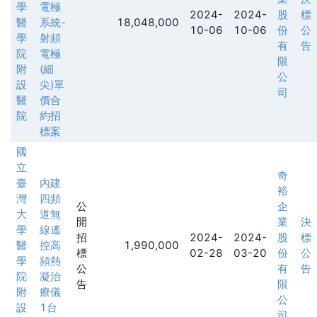
學
電極
2024-
2024-
股
標
醫
系統-
18,048,000
10-06
10-06
份
公
學
射頻
有
告
院
電極
限
附
(細
公
設
尖)單
司
醫
價合
院
約招
標案
國
立
奇
臺
內建
裕
灣
四頻
公
企
大
道無
開
業
決
學
線遙
招
2024-
2024-
股
標
醫
控高
1,990,000
標
02-28
03-20
份
公
學
頻熱
公
有
告
院
凝治
告
限
附
療儀
公
設
1台
司