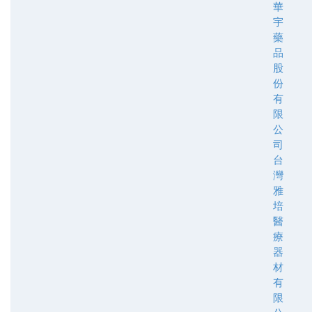
華
宇
藥
品
股
份
有
限
公
司
台
灣
雅
培
醫
療
器
材
有
限