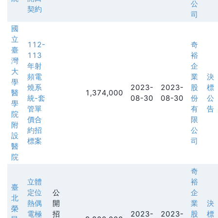
公
契約
司
國
立
112-
奇
臺
113
裕
灣
年射
企
大
頻電
業
決
學
燒系
2023-
2023-
股
標
醫
1,374,000
統-套
08-30
08-30
份
公
學
管單
有
告
院
價合
限
附
約招
公
設
標案
司
醫
院
奇
立體
裕
臺
定位
公
企
北
熱偶
開
業
決
榮
電極
招
2023-
2023-
股
標