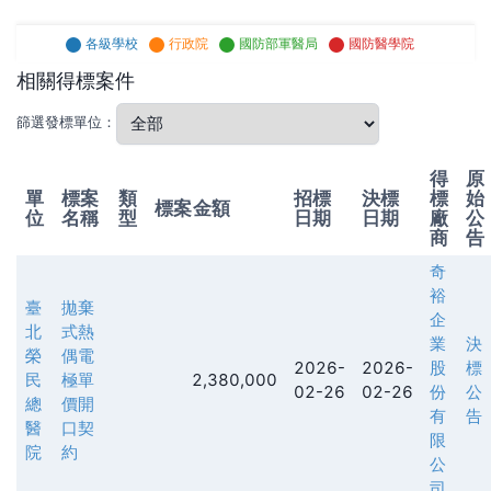
各級學校
行政院
國防部軍醫局
國防醫學院
相關得標案件
篩選發標單位：
得
原
單
標案
類
招標
決標
標
始
標案金額
位
名稱
型
日期
日期
廠
公
商
告
奇
裕
臺
拋棄
企
北
式熱
業
決
榮
偶電
2026-
2026-
股
標
民
極單
2,380,000
02-26
02-26
份
公
總
價開
有
告
醫
口契
限
院
約
公
司