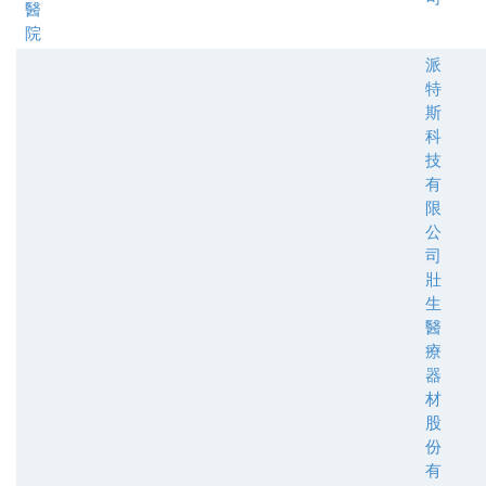
醫
院
派
特
斯
科
技
有
限
公
司
壯
生
醫
療
器
材
股
份
有