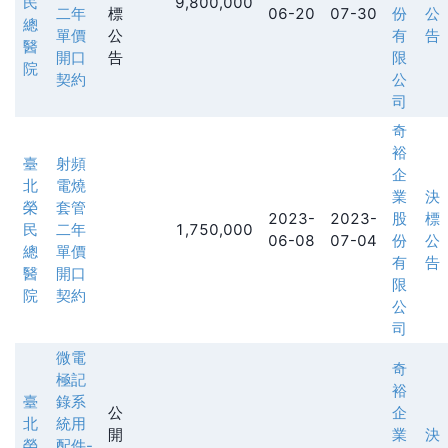
民
9,800,000
二年
標
06-20
07-30
份
公
總
單價
公
有
告
醫
開口
告
限
院
契約
公
司
奇
裕
臺
射頻
企
北
電燒
業
決
榮
套管
2023-
2023-
股
標
民
二年
1,750,000
06-08
07-04
份
公
總
單價
有
告
醫
開口
限
院
契約
公
司
微電
奇
極記
裕
臺
錄系
公
企
北
統用
開
業
決
榮
配件-