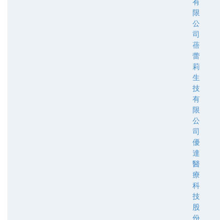
有
限
公
司
蓓
蕾
莉
生
技
有
限
公
司
優
達
醫
療
科
技
股
份