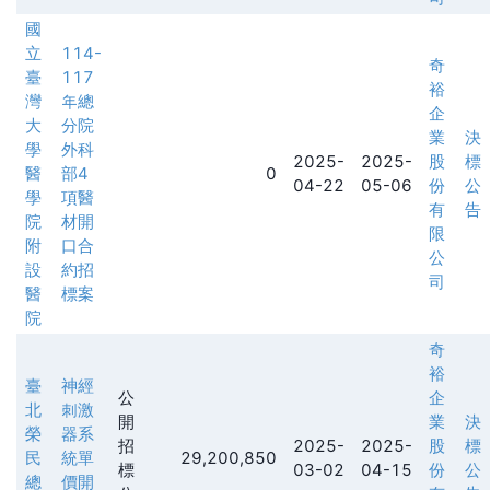
國
立
114-
奇
臺
117
裕
灣
年總
企
大
分院
業
決
學
外科
2025-
2025-
股
標
醫
部4
0
04-22
05-06
份
公
學
項醫
有
告
院
材開
限
附
口合
公
設
約招
司
醫
標案
院
奇
裕
臺
神經
公
企
北
刺激
開
業
決
榮
器系
招
2025-
2025-
股
標
民
統單
29,200,850
標
03-02
04-15
份
公
總
價開