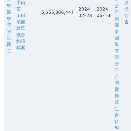
手術
決
學
公
室
2024-
2024-
標
醫
5,655,366,441
司
363
02-28
05-16
公
學
美
項醫
告
院
麗
材單
附
康
價合
設
國
約招
醫
際
標案
院
有
限
公
司
台
灣
愛
德
華
生
命
科
學