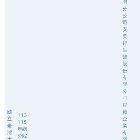
灣
分
公
司
安
美
得
生
醫
股
份
有
限
公
司
程
國
毅
113-
立
企
115
臺
業
年總
灣
有
分院
大
限