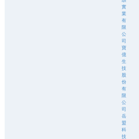
實
業
有
限
公
司
寶
億
生
技
股
份
有
限
公
司
岳
盟
科
技