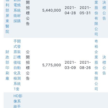
開
業
決
利
電燒
招
2021-
2021-
股
標
部
系統
5,440,000
標
04-28
05-31
份
公
屏
衛材
公
有
告
東
採購
告
限
醫
公
院
司
手開
奇
式發
裕
財
票裝
公
企
政
訂機
開
業
決
部
後端
招
2021-
2021-
股
標
5,775,000
印
自動
標
03-09
08-26
份
公
刷
化及
公
有
告
廠
檢測
告
限
系統
公
1套
司
HD影
像系
統手