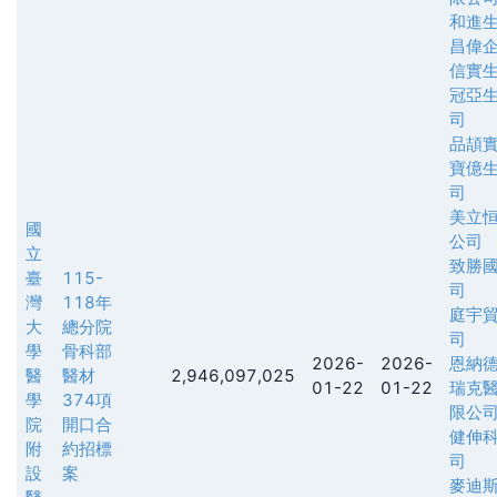
和進
昌偉
信實
冠亞
司
品頡
寶億
司
美立
國
公司
立
致勝
臺
115-
司
灣
118年
庭宇
大
總分院
司
學
骨科部
2026-
2026-
恩納
醫
醫材
2,946,097,025
01-22
01-22
瑞克
學
374項
限公
院
開口合
健伸
附
約招標
司
設
案
麥迪