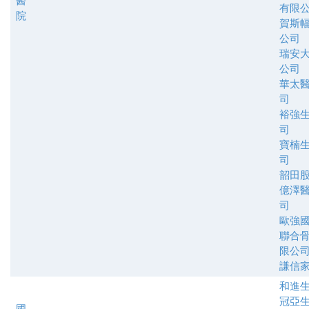
醫
有限
院
賀斯
公司
瑞安
公司
華太
司
裕強
司
寶楠
司
韶田
億澤
司
歐強
聯合
限公
謙信
和進
冠亞
國