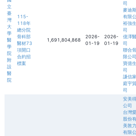
司
立
麥迪
臺
115-
有限
灣
118年
裕強
大
總分院
司
學
骨科部
2026-
2026-
億澤
醫
1,691,804,868
醫材73
01-19
01-19
司
學
項開口
聯合
院
合約招
限公
附
標案
寶億
設
司
醫
謙信
院
庭宇
司
安美
公司
台灣
股份
美敦
有限