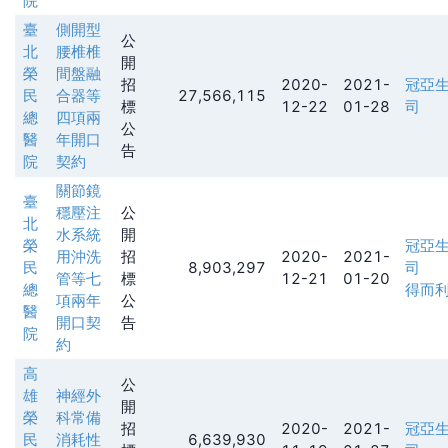
院
臺
側開型
公
北
腰椎椎
開
榮
間盤融
招
2020-
2021-
冠亞
民
合器等
27,566,115
標
12-22
01-28
司
總
四項兩
公
醫
年開口
告
院
契約
關節鏡
臺
穩壓注
公
北
水系統
開
榮
冠亞
用沖洗
招
2020-
2021-
民
8,903,297
司
管等七
標
12-21
01-20
總
得而
項兩年
公
醫
開口契
告
院
約
高
公
雄
神經外
開
榮
科常備
招
2020-
2021-
冠亞
民
消耗性
6,639,930