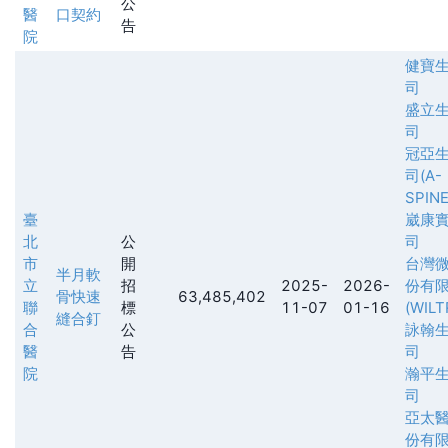
公
醫
口契約
告
院
健寶
司
盛立
司
冠亞
司(A-
SPINE
臺
崴康
北
公
司
市
開
台灣
半月軟
立
招
2025-
2026-
份有
骨快速
63,485,402
聯
標
11-07
01-16
(WILT
縫合釘
合
公
詠翰
醫
告
司
院
瀚平
司
亞太
份有