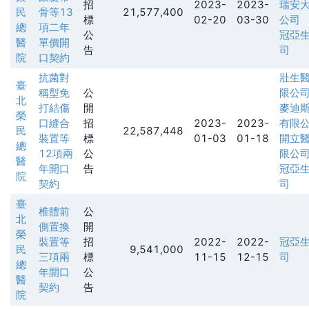
招
2023-
2023-
瑞安
民
骨等13
21,577,400
標
02-20
03-30
公司
總
項二年
公
冠亞
醫
單價開
告
司
院
口契約
抗菌對
壯生
臺
稱型免
公
限公
北
打結傷
開
麥迪
榮
口縫合
招
2023-
2023-
有限
民
22,587,448
裝置等
標
01-03
01-18
開立
總
12項兩
公
限公
醫
年開口
告
冠亞
院
契約
司
臺
椎體前
公
北
側置換
開
榮
裝置等
招
2022-
2022-
冠亞
民
9,541,000
三項兩
標
11-15
12-15
司
總
年開口
公
醫
契約
告
院