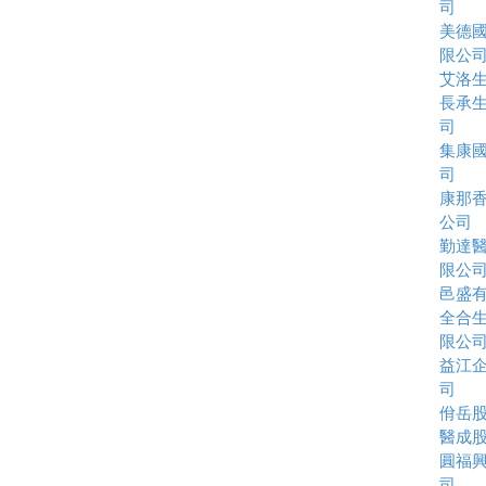
司
美德
限公
艾洛
長承
司
集康
司
康那
公司
勤達
限公
邑盛
全合
限公
益江
司
佾岳
醫成
圓福
司