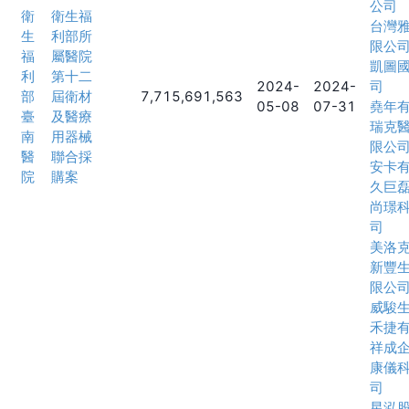
公司
衛
衛生福
台灣
生
利部所
限公
福
屬醫院
凱圖
利
第十二
2024-
2024-
司
部
屆衛材
7,715,691,563
05-08
07-31
堯年
臺
及醫療
瑞克
南
用器械
限公
醫
聯合採
安卡
院
購案
久巨
尚璟
司
美洛
新豐
限公
威駿
禾捷
祥成
康儀
司
星泓