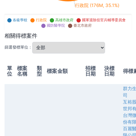
行政院 (176M, 35.1%)
各級學校
行政院
高雄市政府
國軍退除役官兵輔導委員會
國防醫學院
臺北市政府
相關得標案件
篩選發標單位：
單
標案
類
招標
決標
標案金額
得標
位
名稱
型
日期
日期
群力
司
互裕
世邦
台灣
份有
百麗
限公