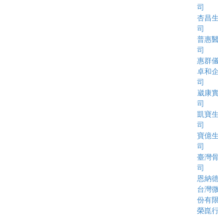
司
杏昌
司
普惠
司
惠群
卓和
司
崴康
司
凱寶
司
寶億
司
臺灣
司
恩納
台灣
份有
榮崑