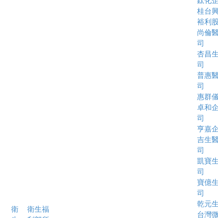
鈦化
桂台
裕利
尚倫
司
杏昌
司
普惠
司
惠群
卓和
司
亨嘉
吉生
司
凱寶
司
寶億
司
乾元
衛
衛生福
台灣