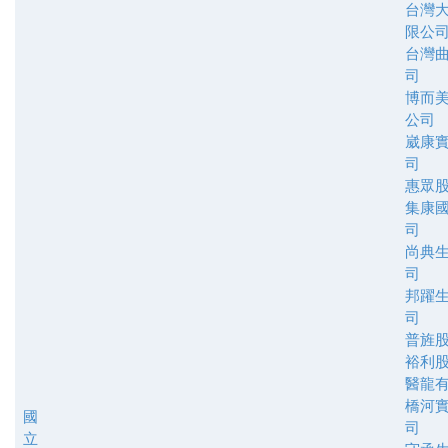
台灣
限公
台灣
司
博而
公司
崴康
司
惠眾
集康
司
尚典
司
邦躍
司
普旌
裕利
醫龍
橋河
國
司
立