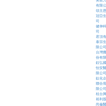
美敦
有限
頌主
冠亞
司
健伸
司
君頂
泰宗
限公
台灣
份有
鈺弘
怡安
限公
鈦化
聯合
限公
桂台
裕利
尚倫