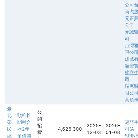
公司
尚弋
元正
公司
元誠
司
台灣
限公
雄鷹
頡安
盛立
司
瑞克
限公
高頂
臺
公
北
頸椎椎
開
榮
間融合
冠亞
招
2025-
2026-
民
器2年
4,626,300
司(A-
標
12-03
01-08
總
單價開
SPINE