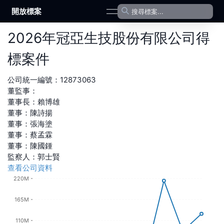
開放標案
open navigation menu
2026
年
冠亞生技股份有限公司
得
標案件
公司統一編號：
12873063
董監事：
董事長
：
賴博雄
董事
：
陳詩揚
董事
：
張海塗
董事
：
蔡孟霖
董事
：
陳國鍾
監察人
：
郭士賢
查看公司資料
220M
165M
110M