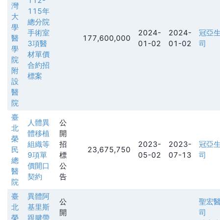
112-
灣
115年
大
總分院
學
手術室
2024-
2024-
冠亞
醫
177,600,000
3項醫
01-02
01-02
司
學
材單價
院
合約招
附
標案
設
醫
院
臺
人體異
公
北
體移植
開
榮
組織等
招
2023-
2023-
冠亞
民
23,675,750
9項單
標
05-02
07-13
司
總
價開口
公
醫
契約
告
院
臺
異體阿
公
聖宏
北
基里斯
開
司
榮
跟腱帶