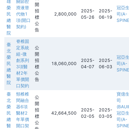
雄
關節腔
開
榮
滑液替
冠亞
招
2025-
2025-
民
代物1
2,800,000
司(A-
標
05-26
06-19
總
項(開口
SPINE
公
醫
契約)
告
院
脊椎固
臺
定系統
公
北
組-微
開
榮
冠亞
創系列
招
2025-
2025-
民
18,060,000
司(A-
3項醫
標
04-07
06-03
總
SPINE
材2年
公
醫
單價開
告
院
口契約
臺
頸椎椎
寶億
公
北
間融合
司
開
榮
器6項
(BAUI
招
2025-
2025-
民
醫材2
42,664,500
冠亞
標
02-05
03-05
總
年單價
司(A-
公
醫
開口契
SPINE
告