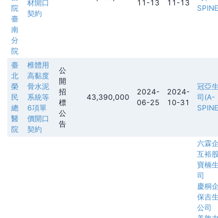
材開口
11-13
11-13
院
SPINE
契約
臺
南
分
院
臺
椎體用
公
北
高黏度
開
榮
骨水泥
冠亞
招
2024-
2024-
民
系統等
43,390,000
司(A-
標
06-25
10-31
總
6項單
SPINE
公
醫
價開口
告
院
契約
六霖
互裕
寶楠
司
慶桐
保吉
公司