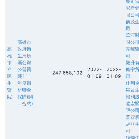
鼎正
彩新
限公
前茂
司
華江
高雄市
限公
高
政府衛
昇暉
雄
生局所
司
市
屬公辦
毅升
立
公營醫
2022-
2022-
庭宇
247,658,102
民
院111
01-09
01-09
司
生
年度衛
佳翔
醫
材聯合
崧貿
院
採購(開
裕利
口合約)
遠宏
限公
普營
冠亞
司
維佳