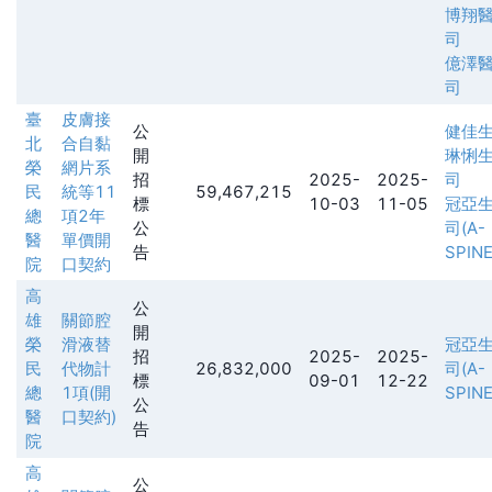
博翔
司
億澤
司
臺
皮膚接
公
健佳
北
合自黏
開
琳悧
榮
網片系
招
2025-
2025-
司
民
統等11
59,467,215
標
10-03
11-05
冠亞
總
項2年
公
司(A-
醫
單價開
告
SPINE
院
口契約
高
公
雄
關節腔
開
榮
滑液替
冠亞
招
2025-
2025-
民
代物計
26,832,000
司(A-
標
09-01
12-22
總
1項(開
SPINE
公
醫
口契約)
告
院
高
公