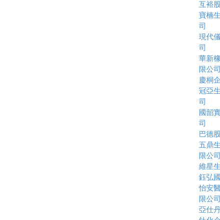
互裕
寶楠
司
現代
司
華新
限公
慶桐
冠亞
司
國韶
司
巴德
五鼎
限公
維星
鈺弘
怡安
限公
亞仕