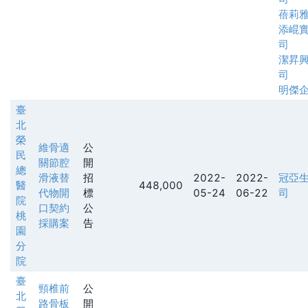
蓓莉
添崐
司
潔昇
司
明傑
臺
北
榮
維骨適
公
民
關節腔
開
總
滑液替
招
2022-
2022-
冠亞
醫
448,000
代物開
標
05-24
06-22
司
院
口契約
公
桃
採購案
告
園
分
院
臺
頸椎前
公
北
路骨板
開