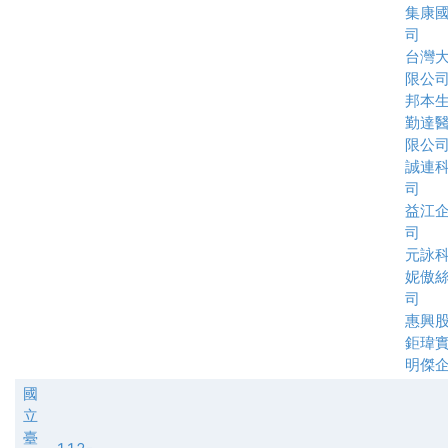
集康
司
台灣
限公
邦本
勤達
限公
誠連
司
益江
司
元詠
妮傲
司
惠興
鉅瑋
明傑
國
立
臺