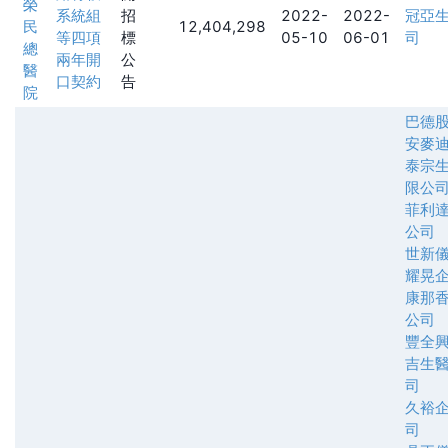
榮
系統組
招
2022-
2022-
冠亞
民
12,404,298
等四項
標
05-10
06-01
司
總
兩年開
公
醫
口契約
告
院
巴德
安麥
泰宗
限公
菲利
公司
世新
耀晃
康那
公司
豐全
吉生
司
久裕
司