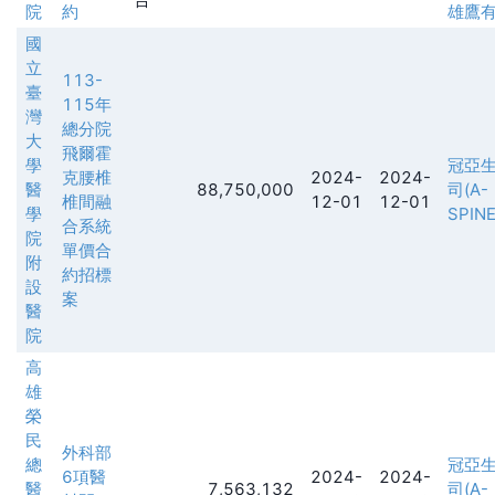
院
約
雄鷹
國
立
113-
臺
115年
灣
總分院
大
飛爾霍
學
冠亞
克腰椎
2024-
2024-
醫
88,750,000
司(A-
椎間融
12-01
12-01
學
SPINE
合系統
院
單價合
附
約招標
設
案
醫
院
高
雄
榮
民
外科部
總
冠亞
6項醫
2024-
2024-
醫
7,563,132
司(A-