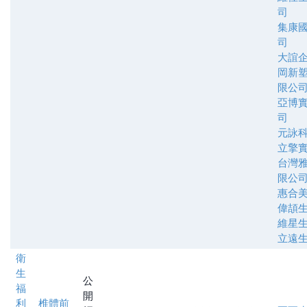
司
集康
司
大誼
岡新
限公
亞博
司
元詠
立擎
台灣
限公
惠合
偉頡
維星
立遠
衛
生
公
福
開
利
椎體前