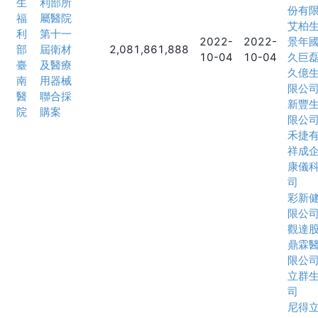
生
利部所
份有
福
屬醫院
艾柏
利
第十一
2022-
2022-
景年
部
屆衛材
2,081,861,888
10-04
10-04
久巨
臺
及醫療
久億
南
用器械
限公
醫
聯合採
新豐
院
購案
限公
禾捷
祥成
康儀
司
彩新
限公
觀達
鼎霖
限公
立群
司
尼得