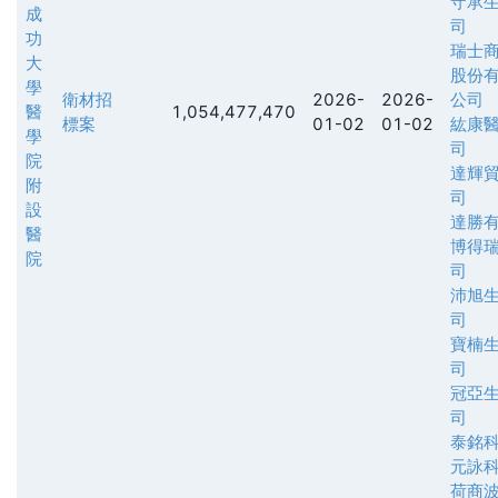
守承
成
司
功
瑞士
大
股份
學
衛材招
2026-
2026-
公司
醫
1,054,477,470
標案
01-02
01-02
紘康
學
司
院
達輝
附
司
設
達勝
醫
博得
院
司
沛旭
司
寶楠
司
冠亞
司
泰銘
元詠
荷商