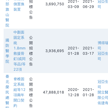
招
2021-
2021-
冠亞
部
側置換
3,690,750
標
03-09
06-29
司
旗
裝置
公
山
告
醫
院
中顏面
固定系
公
國
統
開
博得
防
1.8mm
招
2021-
2021-
司
醫
3,936,695
救援骨
標
01-28
03-17
冠亞
學
釘(或同
公
司
院
等品)等
告
22項
臺
脊椎固
公
北
冠亞
定系統
開
榮
司
組等12
招
2020-
2021-
民
47,888,018
開立
項兩年
標
12-28
01-28
總
限公
開口契
公
醫
佑捷
約
告