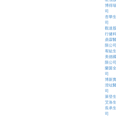
博得
司
杏華
司
觀達
行健
鼎霖
限公
宥紘
美德
限公
蘭茵
司
博新
澄竑
司
萊登
艾洛
長承
司