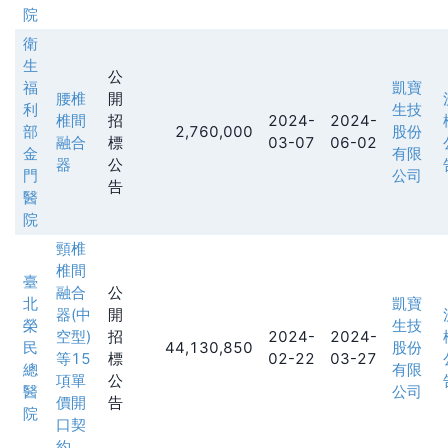
院
衛
生
公
福
凱寶
腰椎
開
利
生技
椎間
招
2024-
2024-
部
2,760,000
股份
融合
標
03-07
06-02
金
有限
器
公
門
公司
告
醫
院
頸椎
椎間
臺
融合
公
北
凱寶
器(中
開
榮
生技
空型)
招
2024-
2024-
民
44,130,850
股份
等15
標
02-22
03-27
總
有限
項單
公
醫
公司
價開
告
院
口契
約