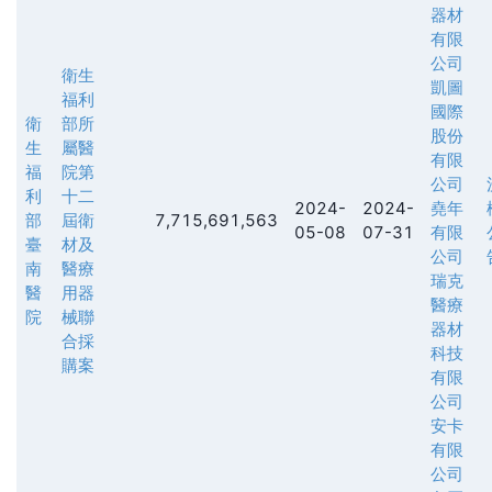
器材
有限
公司
衛生
凱圖
福利
國際
衛
部所
股份
生
屬醫
有限
福
院第
公司
利
十二
2024-
2024-
堯年
部
屆衛
7,715,691,563
05-08
07-31
有限
臺
材及
公司
南
醫療
瑞克
醫
用器
醫療
院
械聯
器材
合採
科技
購案
有限
公司
安卡
有限
公司