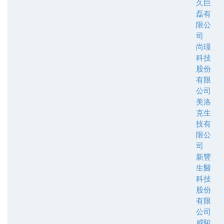
久巨
磊有
限公
司
尚璟
科技
股份
有限
公司
美洛
克生
技有
限公
司
新豐
生醫
科技
股份
有限
公司
威駿