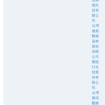
德生
技有
限公
司
台灣
微創
醫療
器材
股份
有限
公司
榮崑
行生
技股
份有
限公
司
台灣
雅培
醫療