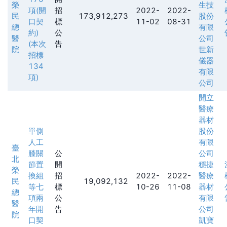
榮
生技
項(開
招
2022-
2022-
民
173,912,273
股份
口契
標
11-02
08-31
總
有限
約)
公
醫
公司
(本次
告
院
世新
招標
儀器
134
有限
項)
公司
開立
醫療
器材
單側
股份
人工
有限
臺
膝關
公
公司
北
節置
開
穩捷
榮
換組
招
2022-
2022-
醫療
民
19,092,132
等七
標
10-26
11-08
器材
總
項兩
公
有限
醫
年開
告
公司
院
口契
凱寶