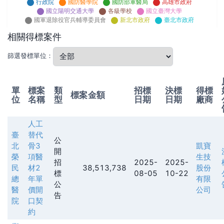
行政院
國防醫學院
國防部軍醫局
高雄市政府
國立陽明交通大學
各級學校
國立臺灣大學
國軍退除役官兵輔導委員會
新北市政府
臺北市政府
相關得標案件
篩選發標單位：
單
標案
類
招標
決標
得標
標案金額
位
名稱
型
日期
日期
廠商
人工
臺
替代
公
北
骨3
凱寶
開
榮
項醫
生技
招
2025-
2025-
民
材2
38,513,738
股份
標
08-05
10-22
總
年單
有限
公
醫
價開
公司
告
院
口契
約