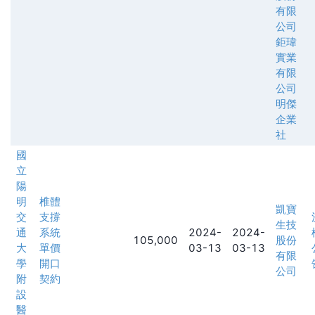
有限
公司
鉅瑋
實業
有限
公司
明傑
企業
社
國
立
陽
明
椎體
凱寶
交
支撐
生技
通
系統
2024-
2024-
105,000
股份
大
單價
03-13
03-13
有限
學
開口
公司
附
契約
設
醫