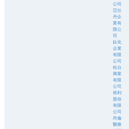
公司
亞仕
丹企
業有
限公
司
鈦化
企業
有限
公司
桂台
興業
有限
公司
裕利
股份
有限
公司
尚倫
醫療