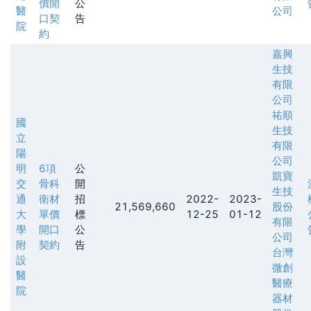
價開
公
醫
公司
口契
告
院
約
嘉興
生技
有限
公司
祐順
國
生技
立
有限
陽
公司
明
6項
公
凱寶
交
骨科
開
生技
通
衛材
招
2022-
2023-
21,569,660
股份
大
單價
標
12-25
01-12
有限
學
開口
公
公司
附
契約
告
台灣
設
微創
醫
醫療
院
器材