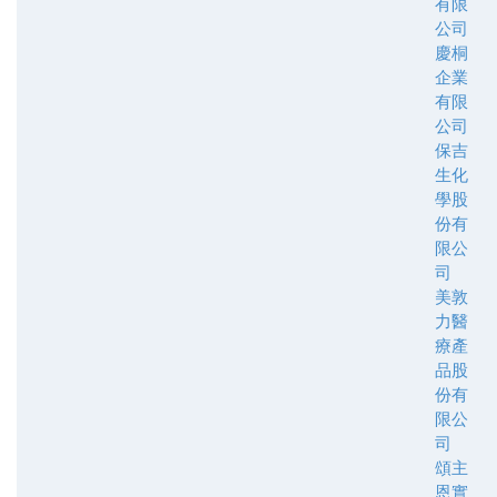
有限
公司
慶桐
企業
有限
公司
保吉
生化
學股
份有
限公
司
美敦
力醫
療產
品股
份有
限公
司
頌主
恩實