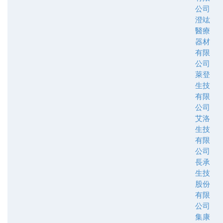
公司
澄竑
醫療
器材
有限
公司
萊登
生技
有限
公司
艾洛
生技
有限
公司
長承
生技
股份
有限
公司
集康