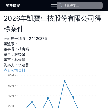
開放標案
open navigation menu
2026
年
凱寶生技股份有限公司
得
標案件
公司統一編號：
24420875
董監事：
董事長
：
楊惠娟
董事
：
林榮泉
董事
：
林佳慧
監察人
：
李建賢
查看公司資料
80M
60M
40M
20M