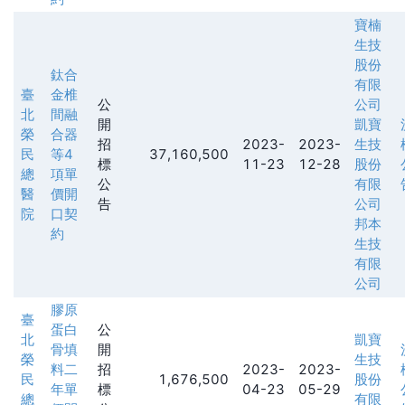
寶楠
生技
股份
鈦合
有限
臺
金椎
公
公司
北
間融
開
凱寶
榮
合器
招
2023-
2023-
生技
民
等4
37,160,500
標
11-23
12-28
股份
總
項單
公
有限
醫
價開
告
公司
院
口契
邦本
約
生技
有限
公司
膠原
臺
蛋白
公
北
凱寶
骨填
開
榮
生技
料二
招
2023-
2023-
民
1,676,500
股份
年單
標
04-23
05-29
總
有限