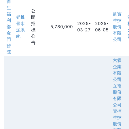
衛
生
公
福
凱寶
脊椎
開
利
生技
骨水
招
2025-
2025-
部
5,780,000
股份
泥系
標
03-27
06-05
金
有限
統
公
門
公司
告
醫
院
六霖
企業
有限
公司
互裕
股份
有限
公司
寶楠
生技
股份