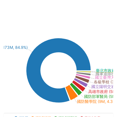
(173M, 84.9%)
臺北市政府 (0
新北市政府 (9
國軍退除役官兵
國立臺灣大學 (
各級學校 (3M,
國立陽明交通大學 
高雄市政府 (5M, 
國防部軍醫局 (5M, 
國防醫學院 (9M, 4.3%