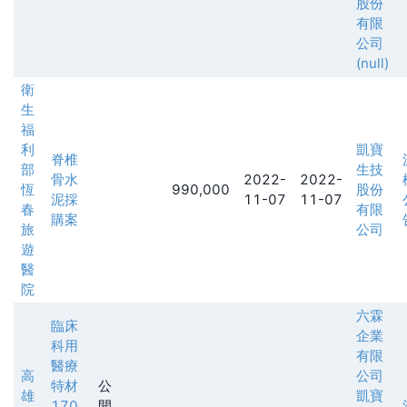
股份
有限
公司
(null)
衛
生
福
利
凱寶
脊椎
部
生技
骨水
2022-
2022-
恆
990,000
股份
泥採
11-07
11-07
春
有限
購案
旅
公司
遊
醫
院
六霖
臨床
企業
科用
有限
醫療
高
公司
特材
公
雄
凱寶
170
開