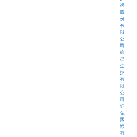
術
股
份
有
限
公
司
維
星
生
技
有
限
公
司
鈺
弘
國
際
有