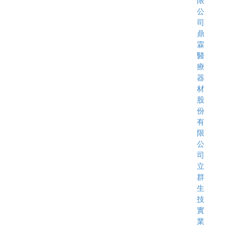
限
公
司
鼎
霖
醫
療
器
材
股
份
有
限
公
司
立
群
生
技
實
業