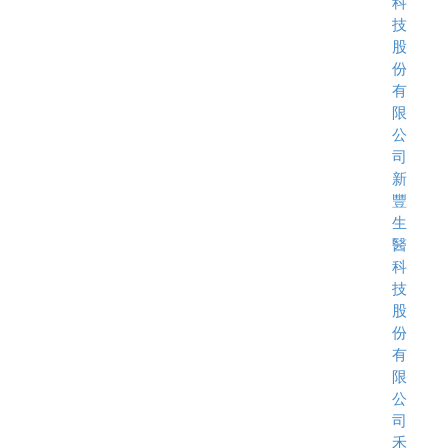
科
技
股
份
有
限
公
司
新
豐
生
醫
科
技
股
份
有
限
公
司
禾