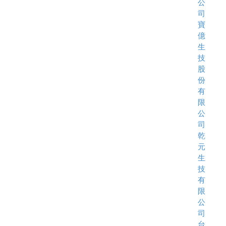
公
司
寶
億
生
技
股
份
有
限
公
司
乾
元
生
技
有
限
公
司
台