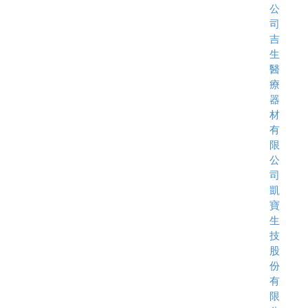
公
司
吉
生
醫
療
器
材
有
限
公
司
凱
寶
生
技
股
份
有
限