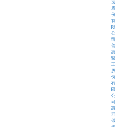
技
股
份
有
限
公
司
普
惠
醫
工
股
份
有
限
公
司
惠
群
儀
器