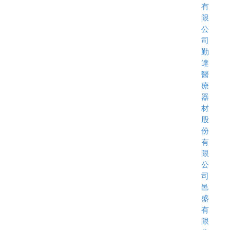
有
限
公
司
勤
達
醫
療
器
材
股
份
有
限
公
司
邑
盛
有
限