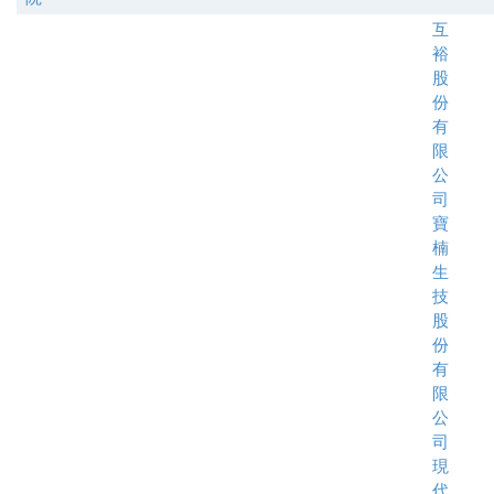
互
裕
股
份
有
限
公
司
寶
楠
生
技
股
份
有
限
公
司
現
代