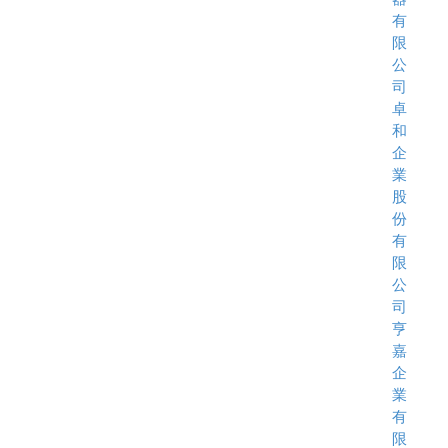
有
限
公
司
卓
和
企
業
股
份
有
限
公
司
亨
嘉
企
業
有
限