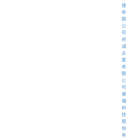
捷
有
限
公
司
祥
成
企
業
有
限
公
司
康
儀
科
技
股
份
有