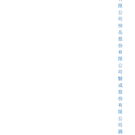
限
公
司
佾
岳
股
份
有
限
公
司
醫
成
股
份
有
限
公
司
圓