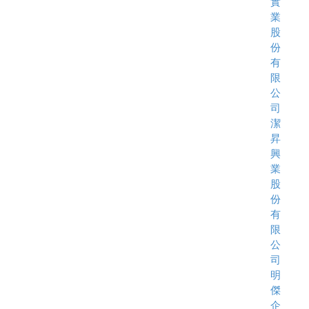
實
業
股
份
有
限
公
司
潔
昇
興
業
股
份
有
限
公
司
明
傑
企