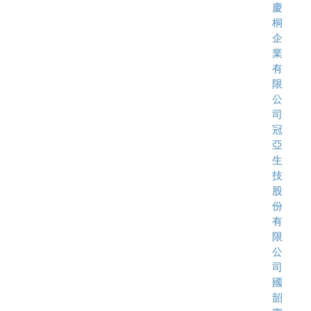
慶
桐
企
業
有
限
公
司
冠
亞
生
技
股
份
有
限
公
司
國
韶