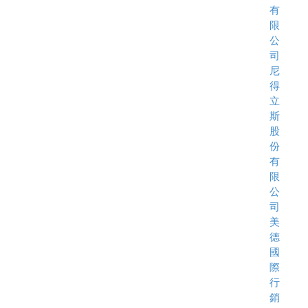
有
限
公
司
尼
得
立
斯
股
份
有
限
公
司
美
德
國
際
行
銷