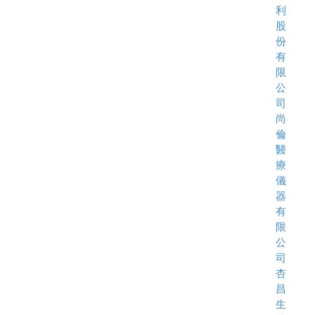
利
股
份
有
限
公
司
尚
倫
醫
療
儀
器
有
限
公
司
杏
昌
生