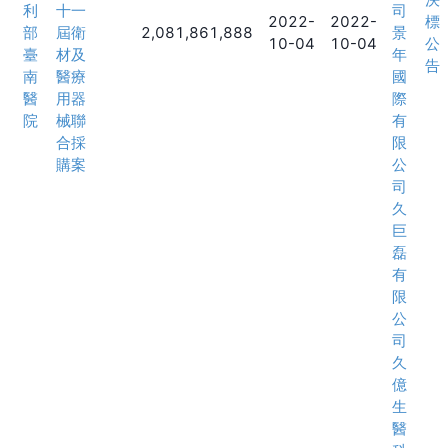
利
十一
司
2022-
2022-
標
部
屆衛
2,081,861,888
景
10-04
10-04
公
臺
材及
年
告
南
醫療
國
醫
用器
際
院
械聯
有
合採
限
購案
公
司
久
巨
磊
有
限
公
司
久
億
生
醫