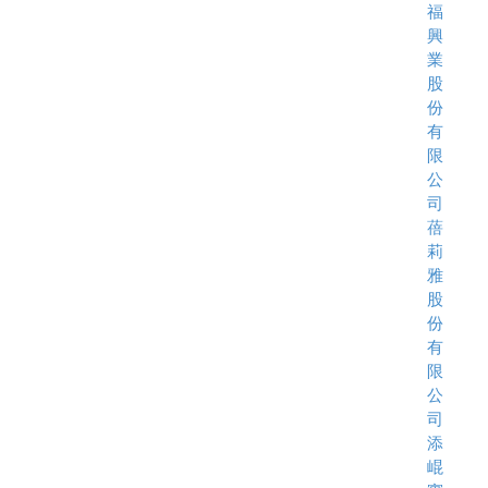
福
興
業
股
份
有
限
公
司
蓓
莉
雅
股
份
有
限
公
司
添
崐