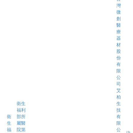
灣
微
創
醫
療
器
材
股
份
有
限
公
司
艾
柏
衛生
生
福利
技
衛
部所
有
生
屬醫
限
福
院第
公
決