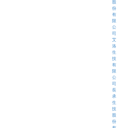
股
份
有
限
公
司
艾
洛
生
技
有
限
公
司
長
承
生
技
股
份
有