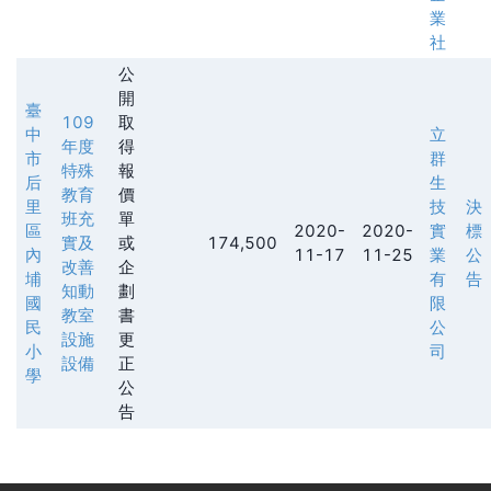
業
社
公
開
臺
109
取
中
立
年度
得
市
群
特殊
報
后
生
教育
價
里
技
決
班充
單
區
2020-
2020-
實
標
實及
或
174,500
內
11-17
11-25
業
公
改善
企
埔
有
告
知動
劃
國
限
教室
書
民
公
設施
更
小
司
設備
正
學
公
告