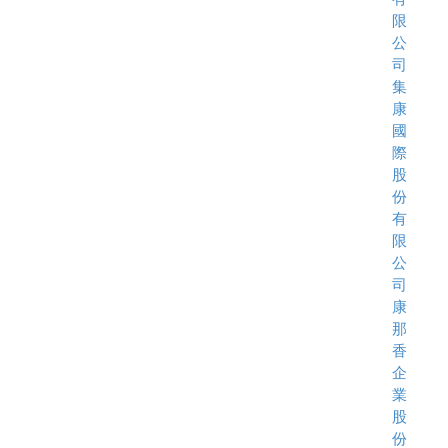
限
公
司
集
康
國
際
股
份
有
限
公
司
康
那
香
企
業
股
份