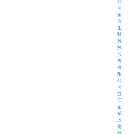
公
司
全
合
生
醫
科
技
股
份
有
限
公
司
益
江
企
業
股
份
有