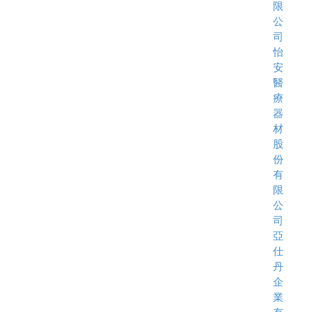
限
公
司
怡
安
醫
療
器
材
股
份
有
限
公
司
亞
仕
丹
企
業