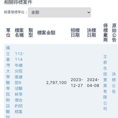
相關得標案件
篩選發標單位：
得
原
單
標案
類
招標
決標
標
始
標案金額
位
名稱
型
日期
日期
廠
公
商
告
國
立
112-
立
臺
114
群
灣
年總
生
大
分院
技
決
學
復健
2023-
2024-
實
標
醫
部9
2,797,100
12-27
04-08
業
公
學
項醫
有
告
院
材單
限
附
價合
公
設
約招
司
醫
標案
院