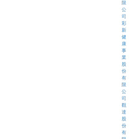
限
公
司
彩
新
健
康
事
業
股
份
有
限
公
司
觀
達
股
份
有