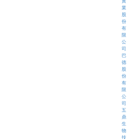
實
業
股
份
有
限
公
司
巴
德
股
份
有
限
公
司
五
鼎
生
物
技