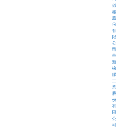
儀
器
股
份
有
限
公
司
華
新
橡
膠
工
業
股
份
有
限
公
司