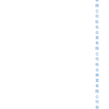
有
限
公
司
鈦
化
企
業
有
限
公
司
桂
台
興
業
有
限
公
司
裕