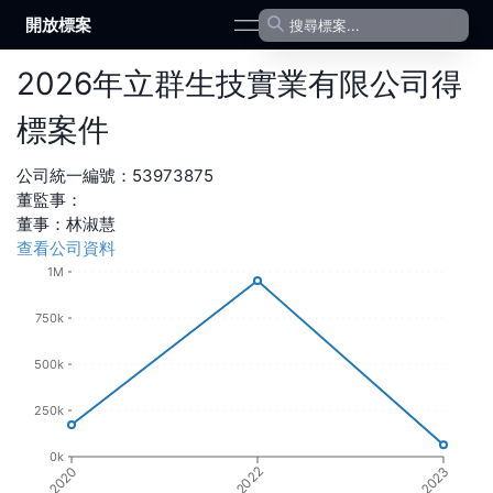
開放標案
open navigation menu
2026
年
立群生技實業有限公司
得
標案件
公司統一編號：
53973875
董監事：
董事
：
林淑慧
查看公司資料
1M
750k
500k
250k
0k
2020
2022
2023