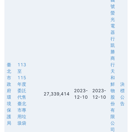
號
螢
光
電
器
行
凱
勝
商
臺
113
行
北
至
天
市
115
和
政
年度
鮮
決
府
委託
2023-
2023-
物
標
27,339,414
環
代售
12-10
12-10
股
公
境
臺北
份
告
保
市專
有
護
用垃
限
局
圾袋
公
司