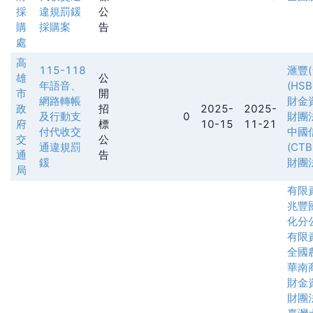
採
違規罰鍰
公
購
採購案
告
處
高
115-118
滙豐
雄
公
年語音、
(HSB
市
開
網路轉帳
財金
政
招
2025-
2025-
及行動支
0
財團
府
標
10-15
11-21
付代收交
中國
交
公
通違規罰
(CTB
通
告
鍰
財團
局
有限
兆豐
化分
有限
全國
華南
財金
財團