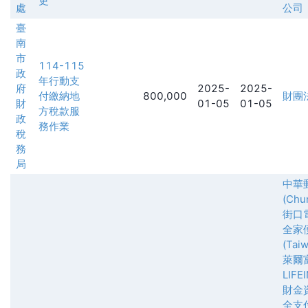
更
處
公司
臺
南
市
114-115
政
年行動支
府
2025-
2025-
付繳納地
800,000
財團
財
01-05
01-05
方稅款服
政
務作業
稅
務
局
中華
(Chu
街口
全家
(Taiw
萊爾
LIFE
財金
全支