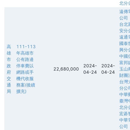
北分
遠傳
公司
台北
安分
遠通
國泰
高
111-113
興分
雄
年高雄市
中國
市
公有路邊
富邦
政
停車費以
2024-
2024-
22,680,000
玉山
府
網路或手
04-24
04-24
財團
交
機代收服
台灣
通
務案(後續
分公
局
擴充)
中華
臺灣
北分
宏碁
中華
公司