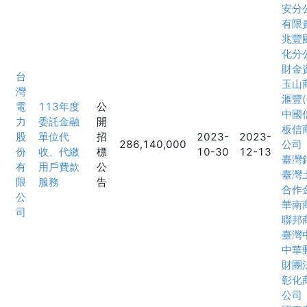
安分
有限
兆豐
化分
財金
台
玉山
灣
滙豐
電
113年度
公
中國
力
委託金融
開
板信
股
單位代
招
2023-
2023-
286,140,000
公司
份
收、代繳
標
10-30
12-13
臺灣
有
用戶費款
公
臺灣
限
服務
告
合作
公
華南
司
聯邦
臺灣
中華
財團
彰化
公司