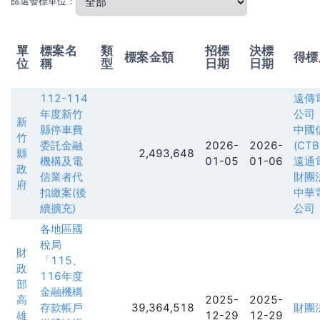
篩選發標單位：
單
標案名
類
招標
決標
標案金額
得標
位
稱
型
日期
日期
112-114
遠傳
年度新竹
公司
新
縣停車費
中國
竹
委託金融
2026-
2026-
(CTB
縣
2,493,648
機構及電
01-05
01-06
遠通
政
信業者代
財團
府
扣繳案(後
中華
續擴充)
公司
各地區國
稅局
財
「115、
政
116年度
部
金融機構
高
2025-
2025-
存款帳戶
39,364,518
財團
雄
12-29
12-29