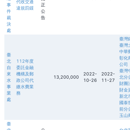
代收交通
事
正
違規罰鍰
件
公
裁
告
決
處
臺灣
臺灣
中華
臺
彰化
北
112年度
公司
自
委託金融
臺灣
來
機構及郵
2022-
2022-
13,200,000
北分
水
政公司代
10-26
11-27
財團
事
繳水費業
財金
業
務
新北
處
國泰
前分
玉山
臺