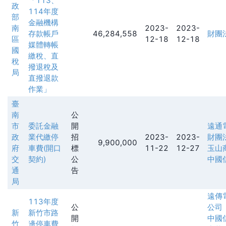
「113、
政
114年度
部
金融機構
南
2023-
2023-
存款帳戶
46,284,558
財團
區
12-18
12-18
媒體轉帳
國
繳稅、直
稅
撥退稅及
局
直撥退款
作業」
臺
南
公
市
委託金融
開
遠通
政
業代繳停
招
2023-
2023-
財團
9,900,000
府
車費(開口
標
11-22
12-27
玉山
交
契約)
公
中國
通
告
局
遠傳
113年度
公
公司
新
新竹市路
開
中國
竹
邊停車費