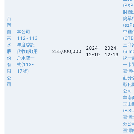
(PXPa
財團
台
簡單
灣
(ezPa
自
本公司
中國
來
112~113
(CTB
水
年度委託
三商
2024-
2024-
股
代收(繳)用
255,000,000
(Simp
12-19
12-19
份
戶水費一
統一
有
式(113-
一卡
限
17號)
臺灣
公
莊分
司
彰化
公司
華南
玉山
(E.S
臺灣
分公
臺灣