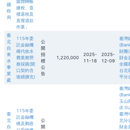
媒體轉帳
國
繳稅、直
稅
撥退稅及
局
直撥退款
作業」
臺
115年委
臺灣
北
公
託金融機
(Ban
自
開
構代收水
財團
來
招
2025-
2025-
費業務勞
1,220,000
財金
水
標
11-18
12-09
務採購(開
全國
事
公
口契約含
台北
業
告
後續擴充)
平分
處
臺灣
(Ban
玉山
(E.S
115年委
臺
臺灣
託金融機
北
公
北分
構及郵政
自
開
財金
公司代繳