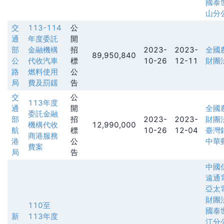
國泰
山分
交
113-114
公
通
年度委託
開
部
金融機構
招
2023-
2023-
全國
89,950,840
公
代收汽車
標
10-26
12-11
財團
路
燃料使用
公
局
費及罰鍰
告
交
公
113年度
通
開
全國
委託金融
部
招
2023-
2023-
財團
機構代收
12,990,000
航
標
10-26
12-04
臺灣
商港服務
港
公
中華
費案
局
告
中國
遠通
亞太
財團
110至
國泰
新
113年度
江分