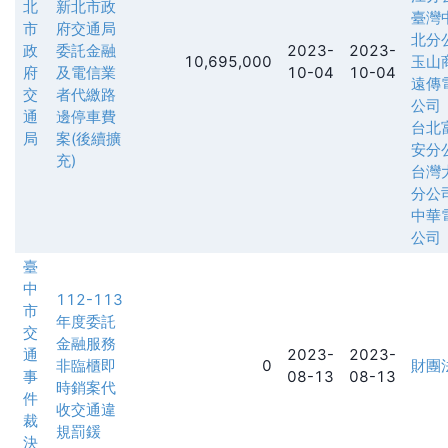
北
新北市政
臺灣
市
府交通局
北分
政
委託金融
2023-
2023-
10,695,000
玉山
府
及電信業
10-04
10-04
遠傳
交
者代繳路
公司
通
邊停車費
台北
局
案(後續擴
安分
充)
台灣
分公
中華
公司
臺
中
112-113
市
年度委託
交
金融服務
通
2023-
2023-
非臨櫃即
0
財團
事
08-13
08-13
時銷案代
件
收交通違
裁
規罰鍰
決