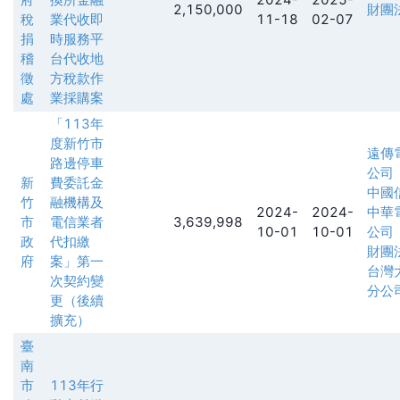
2,150,000
財團
稅
業代收即
11-18
02-07
捐
時服務平
稽
台代收地
徵
方稅款作
處
業採購案
「113年
度新竹市
遠傳
路邊停車
公司
新
費委託金
中國
竹
融機構及
2024-
2024-
中華
市
電信業者
3,639,998
10-01
10-01
公司
政
代扣繳
財團
府
案」第一
台灣
次契約變
分公
更（後續
擴充）
臺
南
市
113年行