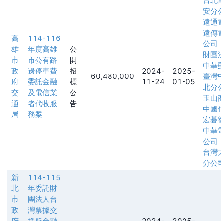
台北
安分
遠通
遠傳
高
114-116
公司
雄
年度高雄
公
財團
市
市公有路
開
中華
政
邊停車費
招
2024-
2025-
60,480,000
臺灣
府
委託金融
標
11-24
01-05
北分
交
及電信業
公
玉山
通
者代收服
告
中國
局
務案
宏碁
中華
公司
台灣
分公
新
114-115
北
年委託財
市
團法人台
政
灣票據交
府
換所金融
2024-
2025-