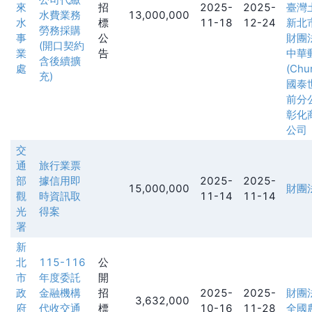
來
招
2025-
2025-
臺灣
水費業務
13,000,000
水
標
11-18
12-24
新北
勞務採購
事
公
財團
(開口契約
業
告
中華
含後續擴
處
(Chu
充)
國泰
前分
彰化
公司
交
通
旅行業票
部
據信用即
2025-
2025-
15,000,000
財團
觀
時資訊取
11-14
11-14
光
得案
署
新
北
115-116
公
市
年度委託
開
政
金融機構
招
2025-
2025-
財團
3,632,000
府
代收交通
標
10-16
11-28
全國