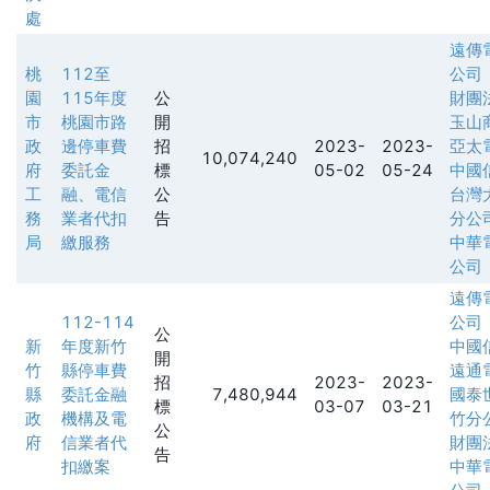
處
遠傳
桃
112至
公司
園
115年度
公
財團
市
桃園市路
開
玉山
政
邊停車費
招
2023-
2023-
亞太
10,074,240
府
委託金
標
05-02
05-24
中國
工
融、電信
公
台灣
務
業者代扣
告
分公
局
繳服務
中華
公司
遠傳
112-114
公司
公
新
年度新竹
中國
開
竹
縣停車費
遠通
招
2023-
2023-
縣
委託金融
7,480,944
國泰
標
03-07
03-21
政
機構及電
竹分
公
府
信業者代
財團
告
扣繳案
中華