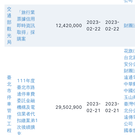
公司
交
「旅行業
通
票據信用
部
2023-
2023-
即時資訊
12,420,000
財團
觀
02-22
02-22
取得」採
光
購案
局
花旗
台北
安分
財團
臺
遠通
111年度
北
中華
臺北市路
市
中國
邊停車費
停
玉山
委託金融
車
2023-
2023-
臺灣
機構及電
29,502,900
管
02-21
02-21
北分
信業者代
理
遠傳
扣繳案弟1
工
公司
次後續擴
程
國泰
充