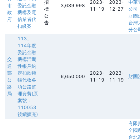
招
2023-
2023-
中華
市
委託金融
3,639,998
標
11-19
12-27
公司
政
機構及電
公
財團
府
信業者代
告
台灣
扣繳案
分公
113、
114年度
委託金融
交
機構活期
通
性帳戶約
部
定扣款轉
2023-
2023-
6,650,000
財團
公
帳代收各
11-19
11-19
路
項公路監
局
理資費(原
案號：
110053
後續擴充)
有限
全國
台北