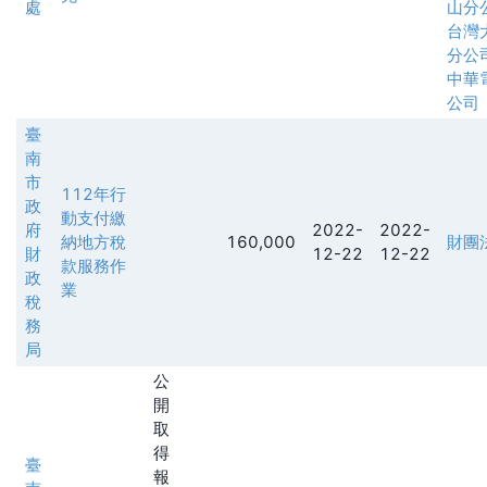
處
山分
台灣
分公
中華
公司
臺
南
市
112年行
政
動支付繳
府
2022-
2022-
納地方稅
160,000
財團
財
12-22
12-22
款服務作
政
業
稅
務
局
公
開
取
得
臺
報