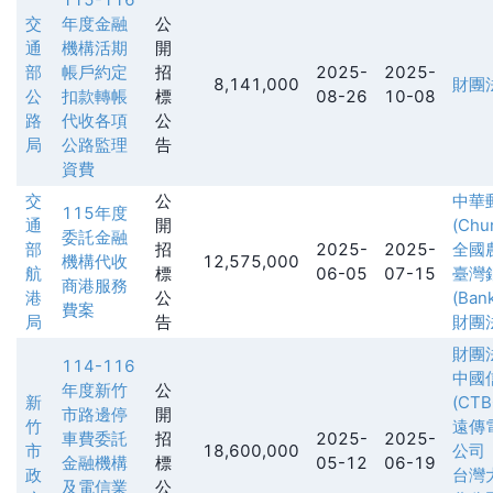
交
年度金融
公
通
機構活期
開
部
帳戶約定
招
2025-
2025-
8,141,000
財團
公
扣款轉帳
標
08-26
10-08
路
代收各項
公
局
公路監理
告
資費
交
公
中華
115年度
通
開
(Chu
委託金融
部
招
2025-
2025-
全國
機構代收
12,575,000
航
標
06-05
07-15
臺灣
商港服務
港
公
(Ban
費案
局
告
財團
財團
114-116
中國
年度新竹
公
新
(CTB
市路邊停
開
竹
遠傳
車費委託
招
2025-
2025-
市
18,600,000
公司
金融機構
標
05-12
06-19
政
台灣
及電信業
公