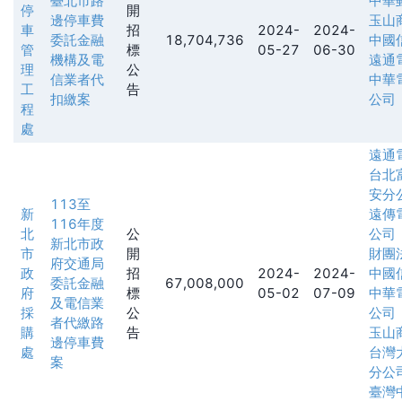
臺北市路
中華
停
開
邊停車費
玉山
車
招
2024-
2024-
委託金融
18,704,736
中國
管
標
05-27
06-30
機構及電
遠通
理
公
信業者代
中華
工
告
扣繳案
公司
程
處
遠通
台北
安分
113至
新
遠傳
116年度
北
公
公司
新北市政
市
開
財團
府交通局
政
招
2024-
2024-
中國
委託金融
67,008,000
府
標
05-02
07-09
中華
及電信業
採
公
公司
者代繳路
購
告
玉山
邊停車費
處
台灣
案
分公
臺灣