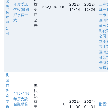
水
年度委託
標
2022-
2022-
三商
股
252,000,000
代收(繳)用
更
11-16
12-26
統一
份
戶水費一
正
一卡
有
式.
公
臺灣
限
告
莊分
公
彰化
司
公司
華南
玉山
臺灣
分公
臺灣
全國
桃
園
市
無
政
法
112-115
府
決
年度委託
交
標
2022-
2024-
金融服務
0
財團
通
更
11-09
01-31