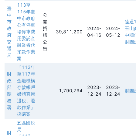
113至
臺
115年臺
中
公
中市政府
市
開
遠通
公有停車
政
招
2024-
2024-
玉山
場停車費
39,811,200
府
標
04-16
05-12
中國
用委託金
交
公
財團
融業者代
通
告
扣款作業
局
案
「113年
財
至117年
政
金融機構
部
存款帳戶
2023-
2023-
1,790,794
財團
關
媒體直撥
12-24
12-24
務
退稅、退
署
款作業」
採購案
五區國稅
局
財