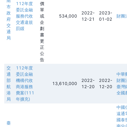
南
112年度
價
市
委託金融
單
政
2022-
2023-
服務代收
或
534,000
財團
府
12-21
01-02
交通違規
企
交
罰鍰
劃
通
書
局
更
正
公
告
交
112年度
通
委託金融
中華
部
機構代收
2022-
2022-
財團
13,610,000
航
商港服務
12-20
12-20
臺灣
港
費案(111
全國
局
年擴充)
中國
遠通
國泰
臺
南分