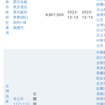
南
委託金融
財團
市
業及電信
玉山
政
業代繳停
2022-
2022-
9,801,000
遠傳
府
車費(開口
12-13
12-13
公司
交
契約)-後
台灣
通
續擴充
分公
局
亞太
中華
公司
中華
街口
全家
來來
萊爾
財金
全支
台
財團
灣
公
花旗
自
本公司
開
簡單
來
112~113
招
中國