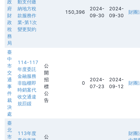
政
動支付繳
府
納地方稅
2024-
2024-
150,396
財團
財
款服務作
09-30
09-30
政
業-第1次
稅
變更契約
務
局
臺
中
114-117
市
公
年度委託
交
開
金融服務
通
招
2024-
2024-
非臨櫃即
0
財團
事
標
07-23
09-12
時銷案代
件
公
收交通違
裁
告
規罰鍰
決
處
臺
北
113年度
財團
市
公