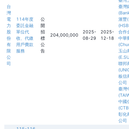
臺灣
台
臺灣
灣
(Ban
電
114年度
公
滙豐
力
委託金融
開
(HSB
股
單位代
招
2025-
2025-
合作
204,000,000
份
收、代繳
標
08-29
12-18
中華
有
用戶費款
公
(Chu
限
服務
告
玉山
公
(E.S
司
聯邦
(UNI
板信
公司
臺灣
(TAI
中國
(CTB
彰化
公司
115-116