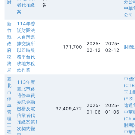
府
分公
者代扣繳
告
中華
案
公司
新
114年委
竹
託財團法
縣
人台灣票
政
據交換所
2025-
2025-
171,700
財團
府
以即時服
02-12
02-12
稅
務平台代
務
收地方稅
局
款作業
臺
中國
113年度
北
(CTB
臺北市路
市
玉山
邊停車費
停
(E.S
委託金融
車
2025-
2025-
遠通
機構及電
37,409,472
管
01-06
01-06
中華
信業者代
理
(Chu
扣繳案第1
工
財團
次契約變
程
中華