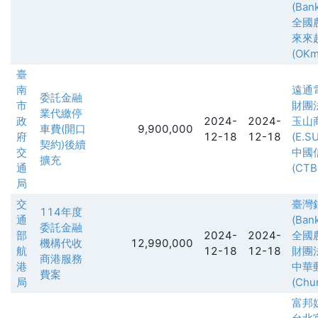
(Ban
全國
來來
(OKma
臺
南
遠通
委託金融
市
財團
業代繳停
政
2024-
2024-
玉山
車費(開口
9,900,000
府
12-18
12-18
(E.S
契約)後續
交
中國
擴充
通
(CTB
局
交
臺灣
114年度
通
(Ban
委託金融
部
2024-
2024-
全國
機構代收
12,990,000
航
12-18
12-18
財團
商港服務
港
中華
費案
局
(Chu
富邦