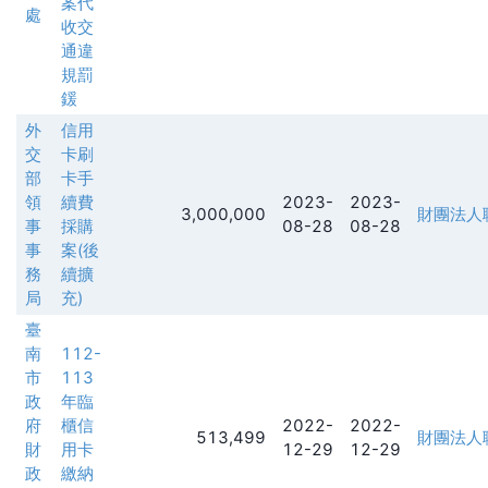
案代
處
收交
通違
規罰
鍰
外
信用
交
卡刷
部
卡手
領
續費
2023-
2023-
3,000,000
財團法人
事
採購
08-28
08-28
事
案(後
務
續擴
局
充)
臺
南
112-
市
113
政
年臨
府
櫃信
2022-
2022-
513,499
財團法人
財
用卡
12-29
12-29
政
繳納