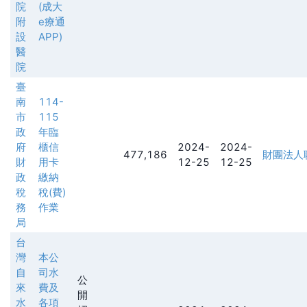
院
(成大
附
e療通
設
APP)
醫
院
臺
南
114-
市
115
政
年臨
府
櫃信
2024-
2024-
477,186
財團法人
財
用卡
12-25
12-25
政
繳納
稅
稅(費)
務
作業
局
台
灣
本公
自
司水
公
來
費及
開
水
各項