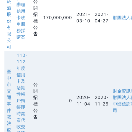
菸
公
辦理
酒
開
信用
股
招
2021-
2021-
卡收
170,000,000
財團法人
份
標
03-10
04-27
單服
有
公
務採
限
告
購案
公
司
110-
112
年度
臺
信用
中
卡及
市
公
活期
交
開
財金資訊
性帳
通
招
2020-
2020-
財團法人
戶轉
0
事
標
11-04
11-26
中國信託
帳即
件
公
司
時銷
裁
告
案代
決
收交
處