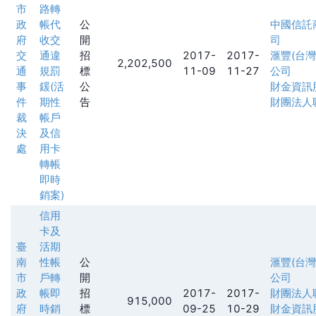
市
路轉
政
帳代
公
中國信託
府
收交
開
司
交
通違
招
2017-
2017-
滙豐(台
2,202,500
通
規罰
標
11-09
11-27
公司
事
鍰(活
公
財金資訊
件
期性
告
財團法人
裁
帳戶
決
及信
處
用卡
轉帳
即時
銷案)
信用
卡及
臺
活期
南
性帳
公
滙豐(台
市
戶轉
開
公司
政
帳即
招
2017-
2017-
財團法人
915,000
府
時銷
標
09-25
10-29
財金資訊