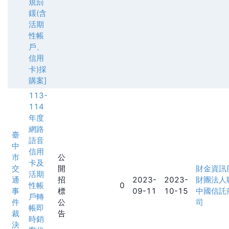
規罰
鍰(含
活期
性帳
戶、
信用
卡)採
購案]
113-
114
年度
網路
臺
語音
中
信用
市
公
卡及
交
開
財金資訊
活期
通
招
2023-
2023-
財團法人
性帳
0
事
標
09-11
10-15
中國信託
戶轉
件
公
司
帳即
裁
告
時銷
決