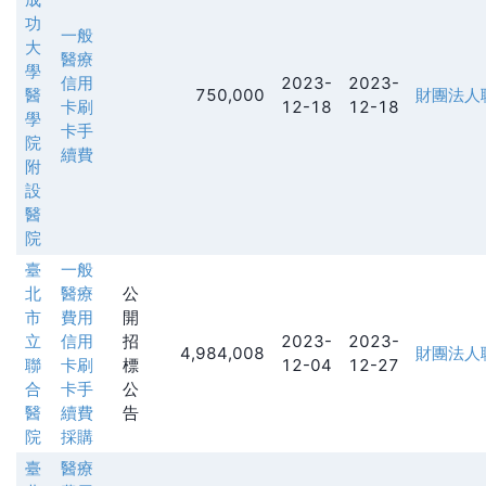
功
一般
大
醫療
學
信用
2023-
2023-
醫
750,000
財團法人
卡刷
12-18
12-18
學
卡手
院
續費
附
設
醫
院
臺
一般
北
醫療
公
市
費用
開
立
信用
招
2023-
2023-
4,984,008
財團法人
聯
卡刷
標
12-04
12-27
合
卡手
公
醫
續費
告
院
採購
臺
醫療