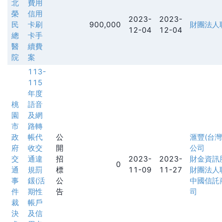
北
費用
榮
信用
2023-
2023-
民
卡刷
900,000
財團法人
12-04
12-04
總
卡手
醫
續費
院
案
113-
115
年度
桃
語音
園
及網
市
路轉
政
帳代
公
滙豐(台
府
收交
開
公司
交
通違
招
2023-
2023-
財金資訊
0
通
規罰
標
11-09
11-27
財團法人
事
鍰(活
公
中國信託
件
期性
告
司
裁
帳戶
決
及信