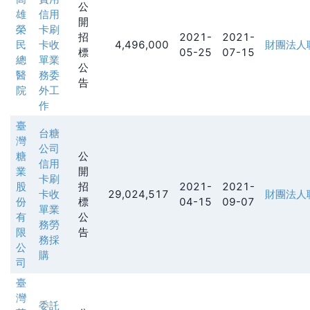
公
雄
信用
開
榮
卡刷
招
2021-
2021-
民
卡收
4,496,000
財團法人
標
05-25
07-15
總
單業
公
醫
務委
告
院
外工
作
臺
台糖
灣
公司
糖
公
信用
業
開
卡刷
股
招
2021-
2021-
卡收
29,024,517
財團法人
份
標
04-15
09-07
單業
有
公
務勞
限
告
務採
公
購
司
臺
灣
委託