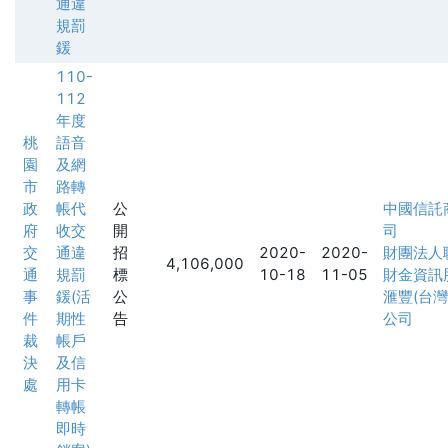
通違
規罰
鍰
110-
112
年度
桃
語音
園
及網
市
路轉
政
帳代
公
中國信託
府
收交
開
司
交
通違
招
2020-
2020-
財團法人
4,106,000
通
規罰
標
10-18
11-05
財金資訊
事
鍰(活
公
滙豐(台
件
期性
告
公司
裁
帳戶
決
及信
處
用卡
轉帳
即時