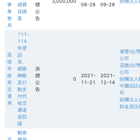
3,000,000
財團法人
事
續費
標
08-28
09-28
事
採購
公
務
案
告
局
111-
114
年度
滙豐(台
高
語
公司
雄
音、
花旗(台
市
網路
決
公司
政
轉帳
標
2021-
2021-
0
財團法人
府
及行
公
11-21
12-14
中國信託
交
動支
告
司
通
付代
財團法人
局
收交
財金資訊
通違
規罰
鍰
醫療
高
費用