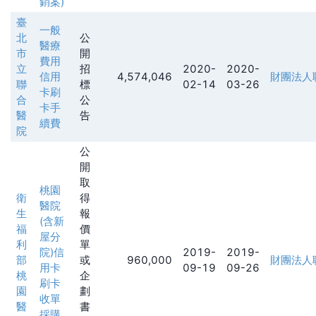
銷案)
臺
一般
北
公
醫療
市
開
費用
立
招
2020-
2020-
信用
4,574,046
財團法人
聯
標
02-14
03-26
卡刷
合
公
卡手
醫
告
續費
院
公
開
取
桃園
衛
得
醫院
生
報
(含新
福
價
屋分
利
單
院)信
2019-
2019-
部
或
960,000
財團法人
用卡
09-19
09-26
桃
企
刷卡
園
劃
收單
醫
書
採購