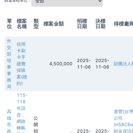
篩選發標單位：
單
標案
類
招標
決標
標案金額
得標廠
位
名稱
型
日期
日期
外
信用
交
卡刷
部
卡手
領
2025-
2025-
續費
4,500,000
財團法人
事
11-06
11-06
採購
事
案(續
務
約)
局
115-
118
年語
高
滙豐(台
音、
雄
公
公司
網路
市
開
(HSBCBan
轉帳
政
招
2025-
2025-
財金資訊