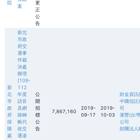
院
更
案
正
公
告
新北
市政
府交
通事
件裁
決處
辦理
[109-
新
112
北
年度
公
財金資訊
市
語音
開
中國信託
政
及網
招
2019-
2019-
司
7,867,160
府
路轉
標
09-17
10-03
滙豐(台
採
帳代
公
公司
購
收交
告
財團法人
處
通違