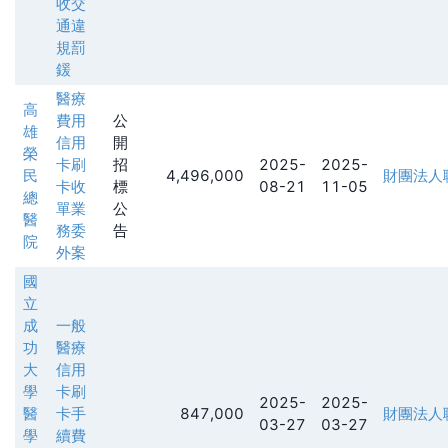
收交
通違
規罰
鍰
醫療
高
費用
公
雄
信用
開
榮
卡刷
招
2025-
2025-
民
4,496,000
財團法人
卡收
標
08-21
11-05
總
單業
公
醫
務委
告
院
外案
國
立
成
一般
功
醫療
大
信用
學
卡刷
2025-
2025-
醫
卡手
847,000
財團法人
03-27
03-27
學
續費