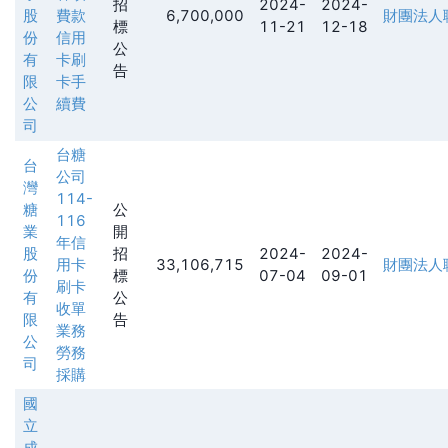
招
2024-
2024-
股
費款
6,700,000
財團法人
標
11-21
12-18
份
信用
公
有
卡刷
告
限
卡手
公
續費
司
台糖
台
公司
灣
114-
糖
公
116
業
開
年信
股
招
2024-
2024-
用卡
33,106,715
財團法人
份
標
07-04
09-01
刷卡
有
公
收單
限
告
業務
公
勞務
司
採購
國
立
成