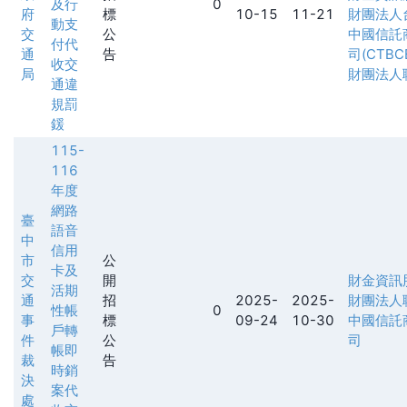
及行
0
府
標
10-15
11-21
財團法人
動支
交
公
中國信託
付代
通
告
司(CTBCB
收交
局
財團法人
通違
規罰
鍰
115-
116
年度
網路
臺
語音
中
信用
市
公
卡及
交
開
財金資訊
活期
通
招
2025-
2025-
財團法人
性帳
0
事
標
09-24
10-30
中國信託
戶轉
件
公
司
帳即
裁
告
時銷
決
案代
處