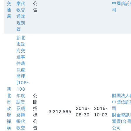
交
案代
公
中國信託
通
收交
告
司
局
通違
規罰
鍰
新北
市政
府交
通事
件裁
決處
辦理
[106-
新
108
北
年度
公
財團法人
市
語音
開
中國信託
政
及網
招
2016-
2016-
司
3,212,565
府
路轉
標
08-30
10-03
財金資訊
採
帳代
公
滙豐(台
購
收交
告
公司