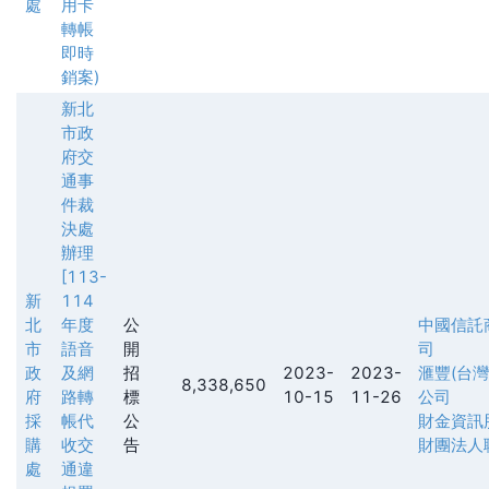
處
用卡
轉帳
即時
銷案)
新北
市政
府交
通事
件裁
決處
辦理
[113-
新
114
北
年度
公
中國信託
市
語音
開
司
政
及網
招
2023-
2023-
滙豐(台
8,338,650
府
路轉
標
10-15
11-26
公司
採
帳代
公
財金資訊
購
收交
告
財團法人
處
通違