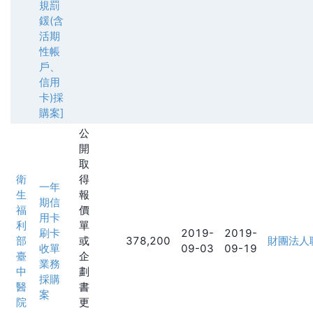
規罰
鍰(含
活期
性帳
戶、
信用
卡)採
購案]
公
開
取
衛
得
一年
生
報
期信
福
價
用卡
利
單
刷卡
2019-
2019-
部
或
378,200
財團法人
收單
09-03
09-19
臺
企
業務
中
劃
採購
醫
書
案
院
更