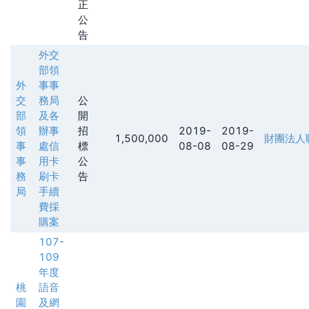
正
公
告
外交
部領
外
事事
交
務局
公
部
及各
開
領
辦事
招
2019-
2019-
1,500,000
財團法人
事
處信
標
08-08
08-29
事
用卡
公
務
刷卡
告
局
手續
費採
購案
107-
109
年度
桃
語音
園
及網