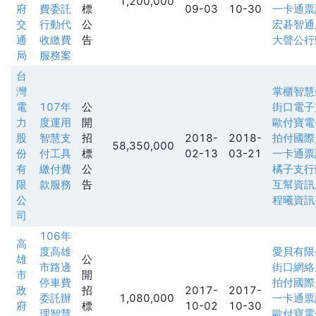
1,200,000
府
費委託
標
09-03
10-30
一卡通票
交
行動代
公
宏碁智通
通
收繳費
告
大聲公行
局
服務案
台
灣
掌櫃智慧
電
107年
公
街口電子
力
度運用
開
歐付寶電
股
智慧支
招
2018-
2018-
拍付國際
58,350,000
份
付工具
標
02-13
03-21
一卡通票
有
繳付費
公
橘子支行
限
款服務
告
互幫資訊
公
程曦資訊
司
106年
高
度高雄
愛貝有限
雄
公
市路邊
街口網絡
市
開
停車費
拍付國際
政
招
2017-
2017-
委託辦
1,080,000
一卡通票
府
標
10-02
10-30
理智慧
歐付寶電