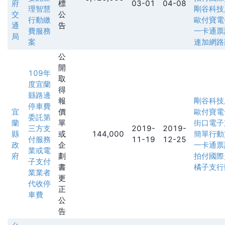
府
標
03-01
04-08
理智慧
剛谷科技
交
公
行動繳
歐付寶電
通
告
費服務
一卡通票
局
案
連加網路
公
開
109年
取
度宜蘭
得
縣路邊
報
剛谷科技
停車費
宜
價
歐付寶電
委託第
蘭
單
街口電子
三方支
2019-
2019-
縣
或
144,000
簡單行動
付服務
11-19
12-25
政
企
一卡通票
業或電
府
劃
拍付國際
子支付
書
橘子支行
業業者
更
代收停
正
車費
公
告