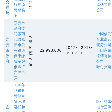
交
公
行動繳
遠傳電信
通
告
費服務
公司
局
案
嘉義市
政府委
託廠商
中國信託
公
嘉
代收嘉
台北富邦
開
義
義市公
安分公司
招
2017-
2018-
市
有路邊
22,993,000
玉山商業
標
09-07
01-15
政
停車繳
遠傳電信
公
府
費單與
公司
告
催繳單
歐付寶電
之停車
費
106年
路邊收
費停車
管理場
歐付寶電
宜
委託超
拍付國際