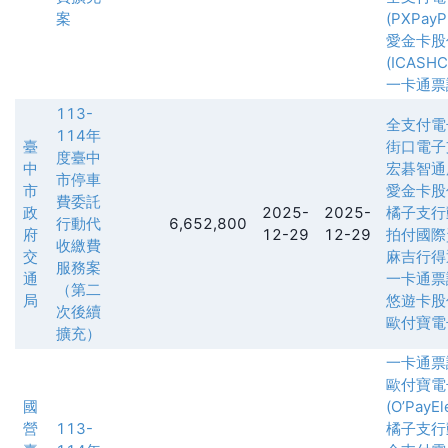
案
(PXPayPl
愛金卡股
(ICASH
一卡通票
113-
全支付電
114年
臺
街口電子
度臺中
中
宏碁智通
市停車
市
愛金卡股
費委託
政
2025-
2025-
橘子支行
行動代
6,652,800
府
12-29
12-29
拍付國際
收繳費
交
麻吉行得
服務案
通
一卡通票
（第二
局
悠遊卡股
次後續
歐付寶電
擴充）
一卡通票
歐付寶電
國
(O’PayEl
營
113-
橘子支行