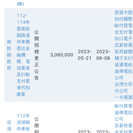
(略)
悠遊卡股
112-
拍付國際
114年
歐付寶電
度南投
公
全支付電
縣路邊
開
街口電子
南
停車費
招
宏碁智通
投
委託金
標
2023-
2023-
富邦媒體
縣
融機
3,060,000
更
05-21
06-08
橘子支行
政
構、電
正
遠通電收
府
信業者
公
遠傳電信
及行動
告
公司
支付業
台灣大哥
者代扣
分公司
繳案
一卡通票
歐付寶電
遠傳電信
112年
公
公司
澎
澎湖縣
開
宏碁智通
湖
停車收
招
2023-
2023-
全支付電