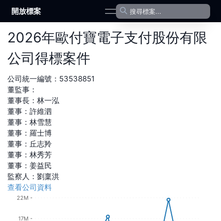
開放標案
open navigation menu
2026
年
歐付寶電子支付股份有限
公司
得標案件
公司統一編號：
53538851
董監事：
董事長
：
林一泓
董事
：
許維泗
董事
：
林雪慧
董事
：
羅士博
董事
：
丘志羚
董事
：
林秀芳
董事
：
姜益民
監察人
：
劉稟洪
查看公司資料
22M
17M