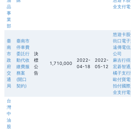
油
購
悠遊卡股
品
全支付電
事
業
部
悠遊卡股
臺
臺南市
街口電子
南
停車費
遠傳電信
市
委託行
決
公司
政
動代收
標
2022-
2022-
麻吉行得
1,710,000
府
繳費服
公
04-18
05-12
宏碁智通
交
務案
告
橘子支行
通
(開口
歐付寶電
局
契約)
拍付國際
全支付電
台
灣
中
油
股