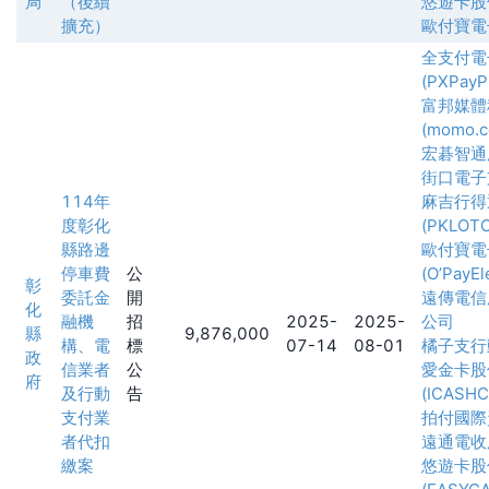
局
（後續
悠遊卡股
擴充）
歐付寶電
全支付電
(PXPayPl
富邦媒體
(momo.c
宏碁智通
街口電子
114年
麻吉行得
度彰化
(PKLOT
縣路邊
歐付寶電
停車費
公
(O’PayEl
彰
委託金
開
遠傳電信
化
融機
招
2025-
2025-
公司
縣
9,876,000
構、電
標
07-14
08-01
橘子支行
政
信業者
公
愛金卡股
府
及行動
告
(ICASH
支付業
拍付國際
者代扣
遠通電收
繳案
悠遊卡股