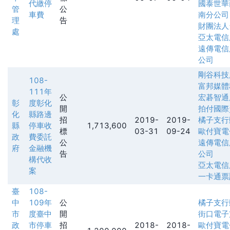
代繳停
國泰世華
管
公
車費
南分公司
理
告
財團法人
處
亞太電信
遠傳電信
公司
剛谷科技
108-
富邦媒體
111年
公
宏碁智通
彰
度彰化
開
拍付國際
化
縣路邊
招
2019-
2019-
橘子支行
縣
停車收
1,713,600
標
03-31
09-24
歐付寶電
政
費委託
公
遠傳電信
府
金融機
告
公司
構代收
亞太電信
案
一卡通票
臺
108-
中
109年
公
橘子支行
市
度臺中
開
街口電子
政
市停車
招
2018-
2018-
歐付寶電