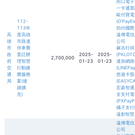
街口電子
一卡通票
歐付寶電
112-
(O’PayEl
113年
拍付國際
高
度高雄
遠傳電信
雄
市路邊
公司
市
停車費
麻吉行得
政
委託辦
2025-
2025-
(PKLOT
2,700,000
府
理智慧
01-23
01-23
連加網路
交
行動繳
(LINEPay
通
費服務
悠遊卡股
局
案(後
(EASYCA
續擴
宏碁智通
充)
全支付電
(PXPayPl
橘子支行
遠創智慧
遠傳電信
公司