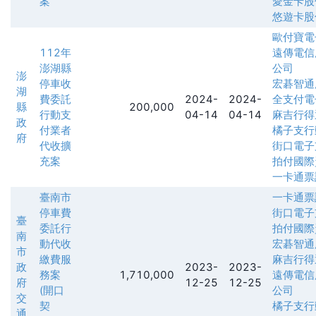
案
愛金卡股
悠遊卡股
歐付寶電
112年
遠傳電信
澎湖縣
公司
澎
停車收
宏碁智通
湖
費委託
2024-
2024-
全支付電
縣
200,000
行動支
04-14
04-14
麻吉行得
政
付業者
橘子支行
府
代收擴
街口電子
充案
拍付國際
一卡通票
臺南市
一卡通票
停車費
街口電子
臺
委託行
拍付國際
南
動代收
宏碁智通
市
繳費服
麻吉行得
政
2023-
2023-
務案
1,710,000
遠傳電信
府
12-25
12-25
(開口
公司
交
契
橘子支行
通