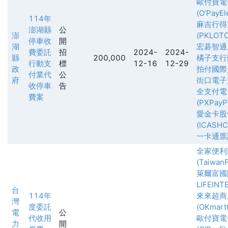
歐付寶電
(O’PayEl
114年
麻吉行得
澎湖縣
公
澎
(PKLOT
停車收
開
湖
宏碁智通
費委託
招
2024-
2024-
縣
200,000
橘子支行
行動支
標
12-16
12-29
政
拍付國際
付業代
公
府
街口電子
收停車
告
全支付電
費案
(PXPayPl
愛金卡股
(ICASH
一卡通票
全家便利
(TaiwanF
萊爾富國
LIFEINT
台
114年
來來超商
灣
度委託
(OKmartC
電
公
代收用
歐付寶電
力
開