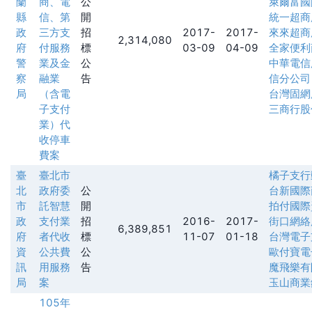
蘭
商、電
公
萊爾富國
縣
信、第
開
統一超商
政
三方支
招
2017-
2017-
來來超商
2,314,080
府
付服務
標
03-09
04-09
全家便利
警
業及金
公
中華電信
察
融業
告
信分公司
局
（含電
台灣固網
子支付
三商行股
業）代
收停車
費案
臺
臺北市
橘子支行
北
政府委
公
台新國際
市
託智慧
開
拍付國際
政
支付業
招
2016-
2017-
街口網絡
6,389,851
府
者代收
標
11-07
01-18
台灣電子
資
公共費
公
歐付寶電
訊
用服務
告
魔飛樂有
局
案
玉山商業
105年