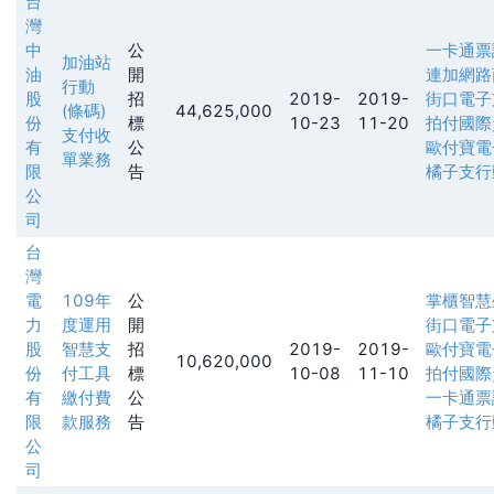
台
灣
中
公
一卡通票
加油站
油
開
連加網路
行動
股
招
2019-
2019-
街口電子
(條碼)
44,625,000
份
標
10-23
11-20
拍付國際
支付收
有
公
歐付寶電
單業務
限
告
橘子支行
公
司
台
灣
電
109年
公
掌櫃智慧
力
度運用
開
街口電子
股
智慧支
招
2019-
2019-
歐付寶電
10,620,000
份
付工具
標
10-08
11-10
拍付國際
有
繳付費
公
一卡通票
限
款服務
告
橘子支行
公
司