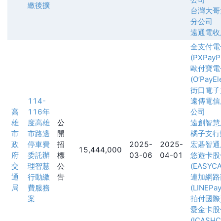
繳後擴
台灣大哥
分公司
遠通電收
全支付電
(PXPayPl
歐付寶電
(O’PayEl
街口電子
114-
遠傳電信
高
116年
公司
雄
度高雄
公
遠創智慧
市
市路邊
開
橘子支行
政
停車費
招
2025-
2025-
宏碁智通
15,444,000
府
委託辦
標
03-06
04-01
悠遊卡股
交
理智慧
公
(EASYCA
通
行動繳
告
連加網路
局
費服務
(LINEPay
案
拍付國際
愛金卡股
(ICASH