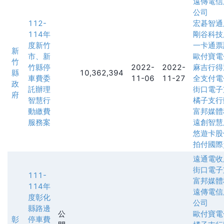
遠傳電信
公司
112-
宏碁智通
114年
剛谷科技
度新竹
一卡通票
新
市、新
歐付寶電
竹
竹縣停
2022-
2022-
麻吉行得
縣
10,362,394
車費委
11-06
11-27
全支付電
政
託辦理
街口電子
府
智慧行
橘子支行
動繳費
富邦媒體
服務案
遠創智慧
悠遊卡股
拍付國際
遠通電收
街口電子
111-
富邦媒體
114年
遠傳電信
度彰化
公司
縣路邊
公
歐付寶電
彰
停車費