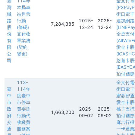
臺
114年
全支付電
灣
本局車
(PXPayPl
鐵
站售票
街口電子
路
行動
2025-
2025-
連加網路
7,284,385
股
(條碼)
12-24
12-24
(LINEPay
份
支付收
全盈支付
有
單業務
(AllWin
限
(契約
愛金卡股
公
變更)
(ICASH
司
悠遊卡股
(EASYCA
拍付國際
113-
全支付電
臺
114年
街口電子
中
度臺中
宏碁智通
市
市停車
愛金卡股
政
費委託
2025-
2025-
橘子支行
1,663,200
府
行動代
09-02
09-02
拍付國際
交
收繳費
麻吉行得
通
服務案
一卡通票