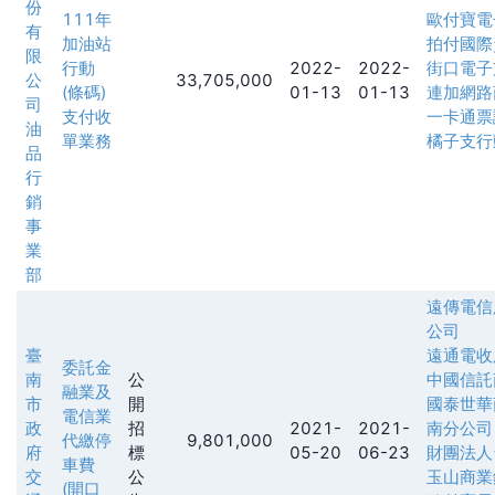
份
111年
歐付寶電
有
加油站
拍付國際
限
行動
2022-
2022-
街口電子
公
33,705,000
(條碼)
01-13
01-13
連加網路
司
支付收
一卡通票
油
單業務
橘子支行
品
行
銷
事
業
部
遠傳電信
公司
臺
遠通電收
委託金
南
公
中國信託
融業及
市
開
國泰世華
電信業
政
招
2021-
2021-
南分公司
代繳停
9,801,000
府
標
05-20
06-23
財團法人
車費
交
公
玉山商業
(開口