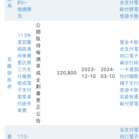
約)─
全支付電
局
後續擴
歐付寶電
充
悠遊卡股
公
開
113年
取
度宜蘭
愛金卡股
得
縣路邊
全支付電
報
停車費
街口電子
宜
價
委託第
麻吉行得
蘭
單
三方支
2023-
2024-
一卡通票
縣
或
220,800
付服務
12-10
03-10
拍付國際
政
企
業或電
橘子支行
府
劃
子支付
悠遊卡股
書
業業者
宏碁智通
更
代收停
歐付寶電
正
車費
公
告
全支付電
臺
113-
街口電子