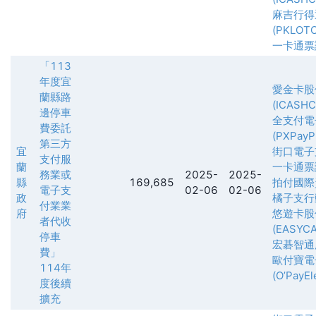
麻吉行得
(PKLOT
一卡通票
「113
年度宜
愛金卡股
蘭縣路
(ICASH
邊停車
全支付電
費委託
(PXPayPl
第三方
宜
街口電子
支付服
蘭
一卡通票
務業或
2025-
2025-
縣
169,685
拍付國際
電子支
02-06
02-06
政
橘子支行
付業業
府
悠遊卡股
者代收
(EASYCA
停車
宏碁智通
費」
歐付寶電
114年
(O’PayEl
度後續
擴充