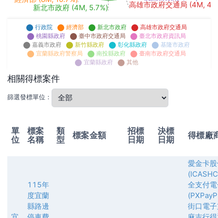
高雄市政府交通局 (4M, 4.7
新北市政府 (4M, 5.7%)
行政院
經濟部
新北市政府
高雄市政府交通局
桃園縣政府
臺中市政府交通局
臺北市政府資訊局
嘉義市政府
新竹縣政府
彰化縣政府
基隆市政府
宜蘭縣政府警察局
南投縣政府
臺南市政府交通局
宜蘭縣政府
其他
相關得標案件
篩選發標單位：
單
標案
類
招標
決標
標案金額
得標廠
位
名稱
型
日期
日期
愛金卡股
(ICASH
115年
全支付電
度宜蘭
(PXPayPl
縣路邊
街口電子
宜
停車費
麻吉行得