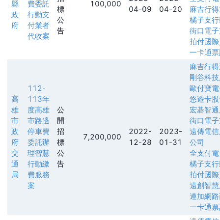
縣
費委託
100,000
標
04-09
04-20
麻吉行得
政
行動支
公
橘子支行
府
付業者
告
街口電子
代收案
拍付國際
一卡通票
麻吉行得
剛谷科技
112-
歐付寶電
高
113年
悠遊卡股
雄
度高雄
公
宏碁智通
市
市路邊
開
街口電子
政
停車費
招
2022-
2023-
遠傳電信
7,200,000
府
委託辦
標
12-28
01-31
公司
交
理智慧
公
全支付電
通
行動繳
告
橘子支行
局
費服務
拍付國際
案
遠創智慧
連加網路
一卡通票