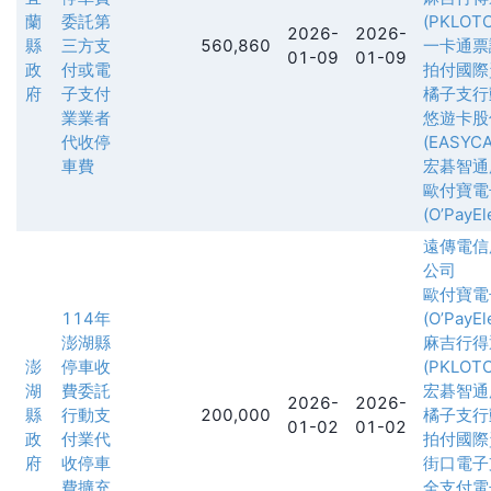
蘭
委託第
(PKLOTC
2026-
2026-
縣
三方支
560,860
一卡通票
01-09
01-09
政
付或電
拍付國際
府
子支付
橘子支行
業業者
悠遊卡股
代收停
(EASYCA
車費
宏碁智通
歐付寶電
(O’PayEl
遠傳電信
公司
歐付寶電
114年
(O’PayEl
澎湖縣
麻吉行得
澎
停車收
(PKLOTC
湖
費委託
宏碁智通
2026-
2026-
縣
行動支
200,000
橘子支行
01-02
01-02
政
付業代
拍付國際
府
收停車
街口電子
費擴充
全支付電