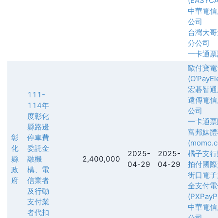
(EASYCA
中華電信
公司
台灣大哥
分公司
一卡通票
歐付寶電
(O’PayEl
宏碁智通
111-
遠傳電信
114年
公司
度彰化
一卡通票
縣路邊
富邦媒體
彰
停車費
(momo.c
化
委託金
2025-
2025-
橘子支行
縣
融機
2,400,000
04-29
04-29
拍付國際
政
構、電
街口電子
府
信業者
全支付電
及行動
(PXPayPl
支付業
中華電信
者代扣
公司