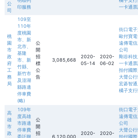
明聯列
橘子支行
公
印服務
一卡通票
司
109至
110年
街口電子
度桃園
桃
歐付寶電
市、新
園
公
遠傳電信
北市、
市
開
公司
基隆
政
招
2020-
2020-
剛谷科技
市、新
3,085,668
府
標
05-14
06-02
一卡通票
竹縣、
工
公
拍付國際
新竹市
務
告
大聲公行
及澎湖
局
宏碁智通
縣路邊
橘子支行
停車費
(略)
109年
街口電子
高
度高雄
遠傳電信
雄
公
市路邊
公司
市
開
停車費
大聲公行
政
招
2020-
2020-
委託辦
6,120,000
拍付國際