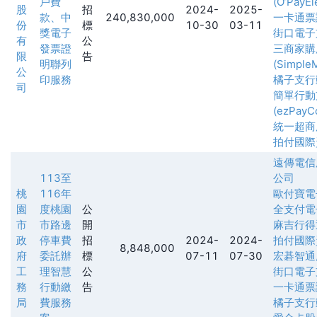
戶費
(O’PayEl
股
招
2024-
2025-
款、中
240,830,000
一卡通票
份
標
10-30
03-11
獎電子
街口電子
有
公
發票證
三商家購
限
告
明聯列
(SimpleM
公
印服務
橘子支行
司
簡單行動
(ezPayCo
統一超商
拍付國際
遠傳電信
113至
公司
桃
116年
歐付寶電
園
度桃園
公
全支付電
市
市路邊
開
麻吉行得
政
停車費
招
2024-
2024-
拍付國際
8,848,000
府
委託辦
標
07-11
07-30
宏碁智通
工
理智慧
公
街口電子
務
行動繳
告
一卡通票
局
費服務
橘子支行