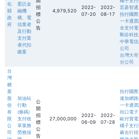
開
橘子支行
化
委託金
招
2022-
2022-
宏碁智通
縣
融機
4,979,520
標
07-20
08-17
拍付國際
政
構、電
公
一卡通票
府
信業者
告
全支付電
及行動
剛谷科技
支付業
中華電信
者代扣
公司
繳案
台灣大哥
分公司
台
灣
糖
業
拍付國際
股
加油站
連加網路
公
份
行動
一卡通票
開
有
(條碼)
街口電子
招
2022-
2022-
限
支付收
27,000,000
歐付寶電
標
06-09
07-28
公
單業務
橘子支行
公
司
勞務採
麻吉行得
告