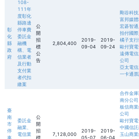
108-
111年
剛谷科技
度彰化
富邦媒體
縣路邊
公
宏碁智通
彰
停車費
開
拍付國際
化
委託金
招
2019-
2019-
橘子支行
縣
融機
2,804,400
標
09-04
09-24
歐付寶電
政
構、電
公
遠傳電信
府
信業者
告
公司
及行動
亞太電信
支付業
一卡通票
者代扣
繳案
合作金庫
南分公司
板信商業
臺
公司
南
公
委託金
歐付寶電
市
開
融業、
中國信託
停
招
2019-
2019-
電信業
7,128,000
玉山商業
車
標
05-07
06-04