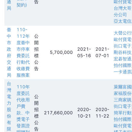
通
告
歐付寶電
契約)
局
台灣大哥
分公司
亞太電信
臺
110-
大聲公行
中
112年
公
歐付寶電
市
度臺中
開
街口電子
政
市停車
招
2021-
2021-
5,700,000
剛谷科技
府
費委託
標
05-16
07-01
宏碁智通
交
行動代
公
拍付國際
通
收繳費
告
一卡通票
局
服務案
台
110年
萊爾富國
灣
度委託
家福股份
電
公
代收用
三商家購
力
開
戶費
街口電子
股
招
2020-
2020-
款、中
217,660,000
簡單行動
份
標
10-21
11-22
獎電子
拍付國際
有
公
發票證
歐付寶電
限
告