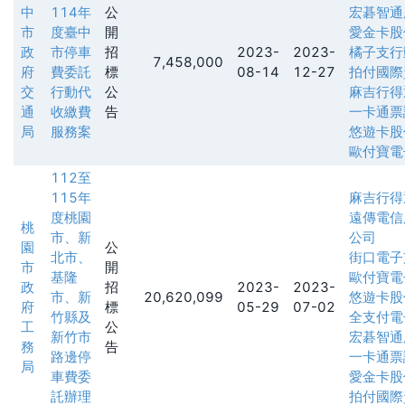
中
114年
公
宏碁智通
市
度臺中
開
愛金卡股
政
市停車
招
2023-
2023-
橘子支行
7,458,000
府
費委託
標
08-14
12-27
拍付國際
交
行動代
公
麻吉行得
通
收繳費
告
一卡通票
局
服務案
悠遊卡股
歐付寶電
112至
115年
麻吉行得
度桃園
遠傳電信
桃
市、新
公司
園
公
北市、
街口電子
市
開
基隆
歐付寶電
政
招
2023-
2023-
市、新
20,620,099
悠遊卡股
府
標
05-29
07-02
竹縣及
全支付電
工
公
新竹市
宏碁智通
務
告
路邊停
一卡通票
局
車費委
愛金卡股
託辦理
拍付國際