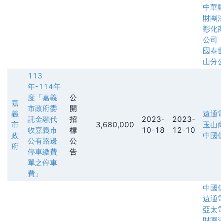
中華
財團
彰化
公司
國泰
山分
113
年-114年
度「嘉義
公
嘉
市政府委
開
義
遠通
託金融代
招
2023-
2023-
市
3,680,000
玉山
收嘉義市
標
10-18
12-10
政
中國
公有路邊
公
府
停車繳費
告
單之停車
費」
中國
遠通
亞太
財團