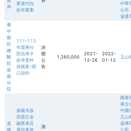
通
告
業者代扣
中華
局
款作業案
公司
遠通
臺
中
榮
111-113
民
年度兩分
決
總
院信用卡
標
2021-
2022-
醫
1,260,000
玉山
收單委外
公
12-26
01-12
院
採購案-開
告
嘉
口契約
義
分
院
國泰
泰分
嘉義市政
中國
府委託金
玉山
嘉
融業者及
遠傳
決
義
電信業者
公司