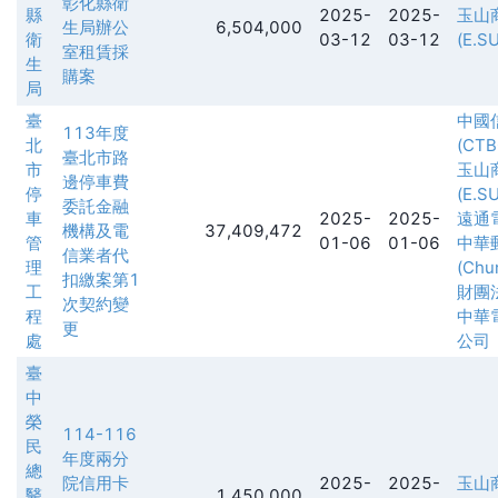
彰化縣衛
縣
2025-
2025-
玉山
生局辦公
6,504,000
衛
03-12
03-12
(E.S
室租賃採
生
購案
局
臺
中國
113年度
北
(CTB
臺北市路
市
玉山
邊停車費
停
(E.S
委託金融
車
2025-
2025-
遠通
機構及電
37,409,472
管
01-06
01-06
中華
信業者代
理
(Chu
扣繳案第1
工
財團
次契約變
程
中華
更
處
公司
臺
中
榮
114-116
民
年度兩分
總
院信用卡
2025-
2025-
玉山
醫
1,450,000