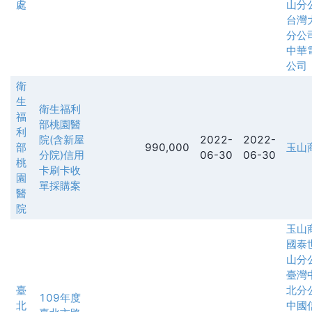
處
山分
台灣
分公
中華
公司
衛
生
衛生福利
福
部桃園醫
利
院(含新屋
2022-
2022-
部
990,000
玉山
分院)信用
06-30
06-30
桃
卡刷卡收
園
單採購案
醫
院
玉山
國泰
山分
臺灣
臺
北分
109年度
北
中國