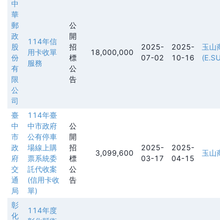
中
華
郵
公
政
開
114年信
股
招
2025-
2025-
玉山
用卡收單
18,000,000
份
標
07-02
10-16
(E.S
服務
有
公
限
告
公
司
臺
114年臺
中
中市政府
公
市
公有停車
開
政
場線上購
招
2025-
2025-
3,099,600
玉山
府
票系統委
標
03-17
04-15
交
託代收案
公
通
(信用卡收
告
局
單)
彰
114年度
化