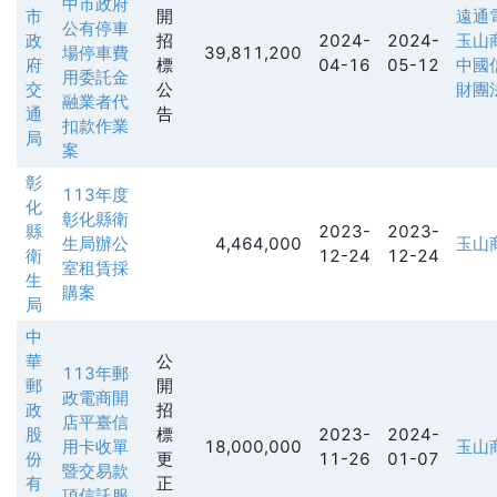
中市政府
市
開
遠通
公有停車
政
招
2024-
2024-
玉山
場停車費
39,811,200
府
標
04-16
05-12
中國
用委託金
交
公
財團
融業者代
通
告
扣款作業
局
案
彰
113年度
化
彰化縣衛
縣
2023-
2023-
生局辦公
4,464,000
玉山
衛
12-24
12-24
室租賃採
生
購案
局
中
華
公
113年郵
郵
開
政電商開
政
招
店平臺信
股
標
2023-
2024-
用卡收單
18,000,000
玉山
份
更
11-26
01-07
暨交易款
有
正
項信託服