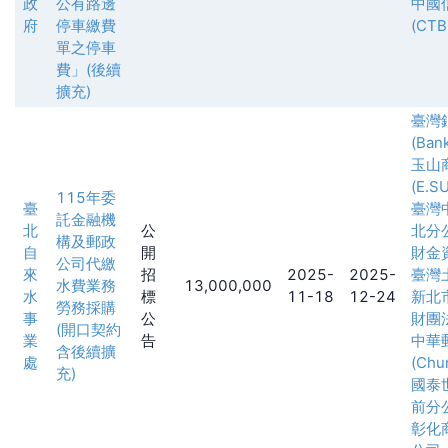
政
公有路邊
中國
府
停車繳費
(CTB
單之停車
費」(後續
擴充)
臺灣
(Ban
玉山
(E.S
115年委
臺
臺灣
託金融機
北
公
北分
構及郵政
自
開
財金
公司代繳
來
招
2025-
2025-
臺灣
水費業務
13,000,000
水
標
11-18
12-24
新北
勞務採購
事
公
財團
(開口契約
業
告
中華
含後續擴
處
(Chu
充)
國泰
前分
彰化