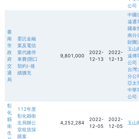
公司
中國
遠通
國泰
臺
南分
南
委託金融
財團
市
業及電信
玉山
政
業代繳停
2022-
2022-
9,801,000
遠傳
府
車費(開口
12-13
12-13
公司
交
契約)-後
台灣
通
續擴充
分公
局
亞太
中華
公司
彰
112年度
化
彰化縣衛
縣
2022-
2022-
生局辦公
4,252,284
玉山
衛
12-05
12-05
室租賃採
生
購案