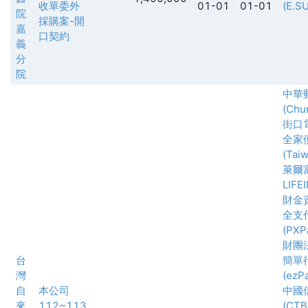
收單委外
01-01
01-01
(E.S
院
採購案-開
嘉
口契約
義
分
院
中華
(Chu
街口
全家
(Taiw
萊爾
LIFE
財金
全支
(PXPa
財團
台
簡單
灣
(ezPa
自
本公司
中國
來
112~113
(CTB