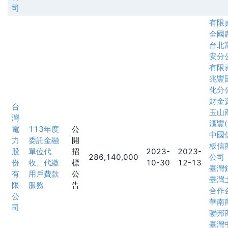
司
有限
全國
台北
安分
有限
兆豐
化分
財金
台
玉山
灣
滙豐
電
113年度
公
中國
力
委託金融
開
板信
股
單位代
招
2023-
2023-
286,140,000
公司
份
收、代繳
標
10-30
12-13
臺灣
有
用戶費款
公
臺灣
限
服務
告
合作
公
華南
司
聯邦
臺灣