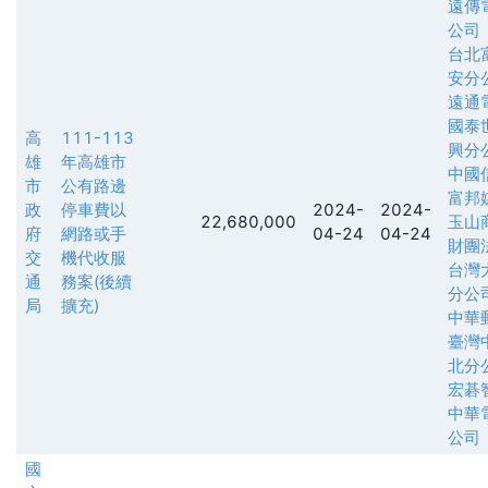
遠傳
公司
台北
安分
遠通
國泰
高
111-113
興分
雄
年高雄市
中國
市
公有路邊
富邦
政
停車費以
2024-
2024-
22,680,000
玉山
府
網路或手
04-24
04-24
財團
交
機代收服
台灣
通
務案(後續
分公
局
擴充)
中華
臺灣
北分
宏碁
中華
公司
國