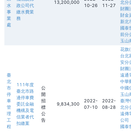
13,200,000
北分
水
政公司代
10-26
11-27
財團
事
繳水費業
財金
業
務
新北
處
國泰
前分
玉山
花旗
台北
安分
財團
臺
遠通
北
中華
111年度
市
公
中國
臺北市路
停
開
玉山
邊停車費
車
招
2022-
2022-
臺灣
委託金融
9,834,300
管
標
07-10
08-28
北分
機構及電
理
公
遠傳
信業者代
工
告
公司
扣繳案
程
國泰