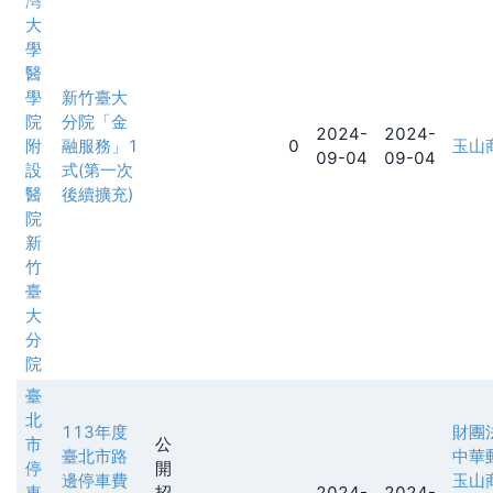
灣
大
學
醫
學
新竹臺大
院
分院「金
2024-
2024-
附
融服務」1
0
玉山
09-04
09-04
設
式(第一次
醫
後續擴充)
院
新
竹
臺
大
分
院
臺
北
113年度
財團
市
公
臺北市路
中華
停
開
邊停車費
玉山
車
招
2024-
2024-