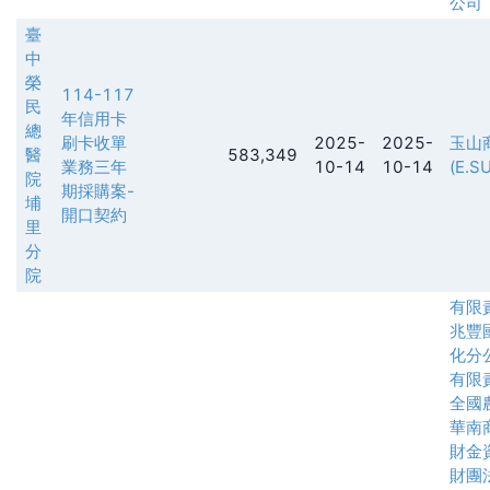
公司
臺
中
榮
114-117
民
年信用卡
總
刷卡收單
2025-
2025-
玉山
醫
583,349
業務三年
10-14
10-14
(E.S
院
期採購案-
埔
開口契約
里
分
院
有限
兆豐
化分
有限
全國
華南
財金
財團