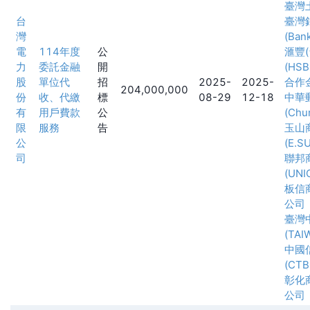
臺灣
台
臺灣
灣
(Ban
電
114年度
公
滙豐
力
委託金融
開
(HSB
股
單位代
招
2025-
2025-
合作
204,000,000
份
收、代繳
標
08-29
12-18
中華
有
用戶費款
公
(Chu
限
服務
告
玉山
公
(E.S
司
聯邦
(UNI
板信
公司
臺灣
(TAI
中國
(CTB
彰化
公司