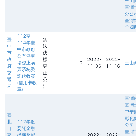
玉山
臺灣
分公
臺灣
全國
112至
臺
無
114年臺
中
法
中市政府
市
決
公有停車
政
標
2022-
2022-
場線上購
0
玉山
府
更
11-06
11-16
票系統委
交
正
託代收案
通
公
(信用卡收
局
告
單)
臺灣
臺灣
中華
臺
彰化
北
112年度
公司
自
委託金融
臺灣
來
機構及郵
2022-
2022-