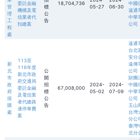
委託金融
18,704,736
中國
管
標
05-27
06-30
機構及電
遠通
理
公
信業者代
中華
工
告
扣繳案
公司
程
處
遠通
台北
安分
113至
新
遠傳
116年度
北
公
公司
新北市政
市
開
財團
府交通局
政
招
2024-
2024-
中國
委託金融
67,008,000
府
標
05-02
07-09
中華
及電信業
採
公
公司
者代繳路
購
告
玉山
邊停車費
處
台灣
案
分公
臺灣
北分