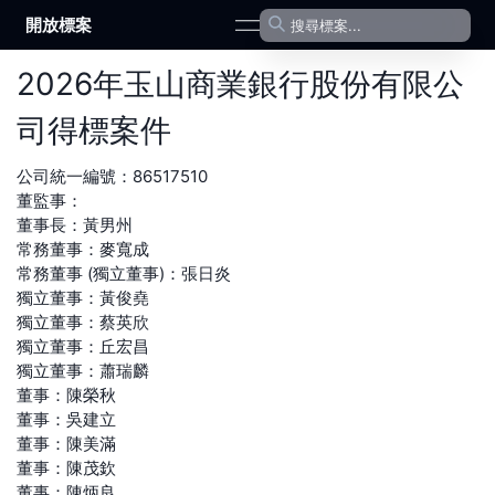
開放標案
open navigation menu
2026
年
玉山商業銀行股份有限公
司
得標案件
公司統一編號：
86517510
董監事：
董事長
：
黃男州
常務董事
：
麥寬成
常務董事 (獨立董事)
：
張日炎
獨立董事
：
黃俊堯
獨立董事
：
蔡英欣
獨立董事
：
丘宏昌
獨立董事
：
蕭瑞麟
董事
：
陳榮秋
董事
：
吳建立
董事
：
陳美滿
董事
：
陳茂欽
董事
：
陳炳良