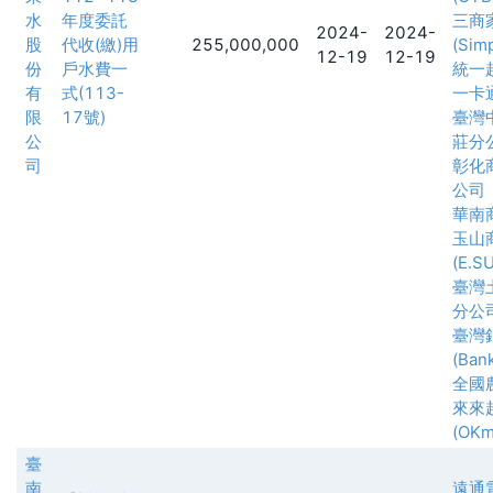
水
年度委託
三商
2024-
2024-
股
代收(繳)用
255,000,000
(Simp
12-19
12-19
份
戶水費一
統一
有
式(113-
一卡
限
17號)
臺灣
公
莊分
司
彰化
公司
華南
玉山
(E.S
臺灣
分公
臺灣
(Ban
全國
來來
(OKma
臺
南
遠通