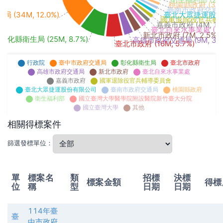
桃園縣政府 (3M, 
臺南市政府交通局 (
(34M, 12.0%)
臺北大眾捷運股份有限
國軍退除役官兵輔導委員
嘉義市政府 (4M, 1.3
臺北自來水事業處 (5M, 
新北市政府 (7M, 2.5%)
彰化縣衛生局 (25M, 8.7%)
高雄市政府交通局 (9M, 3.1
臺北市政府 (16M, 5.7%)
行政院
臺中市政府交通局
彰化縣衛生局
臺北市政府
高雄市政府交通局
新北市政府
臺北自來水事業處
嘉義市政府
國軍退除役官兵輔導委員會
臺北大眾捷運股份有限公司
臺南市政府交通局
桃園縣政府
衛生福利部
國立臺灣大學醫學院附設醫院新竹臺大分院
國立臺灣大學
其他
相關得標案件
篩選發標單位：
單
標案名
類
招標
決標
標案金額
得標
位
稱
型
日期
日期
114年臺
臺
中市政府