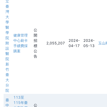
立
臺
灣
大
學
醫
公
學
健康管理
開
院
中心刷卡
招
2024-
2024-
附
2,055,207
玉山
手續費採
標
04-17
05-13
設
購案
公
醫
告
院
新
竹
臺
大
分
院
113至
臺
115年臺
中
公