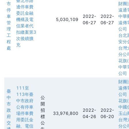
臺北市路
市
財團
邊停車費
停
遠通
委託金融
車
2022-
2022-
中華
機構及電
5,030,109
管
06-27
06-27
遠傳
信業者代
理
公司
扣繳案第3
工
台北
次後續擴
程
安分
充
處
台灣
分公
花旗
中華
公司
財團
111至
遠傳
臺
113年臺
公司
中
公
中市政府
花旗
市
開
公有停車
中國
政
招
2022-
2022-
場停車費
33,976,800
玉山
府
標
04-26
06-20
用委託金
台灣
交
公
融、電信
分公