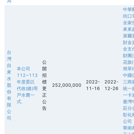
局
中華
街口
全家
來來
萊爾
財金
全支
台
財團
灣
公
花旗
自
本公司
開
簡單
來
112~113
招
中國
水
年度委託
標
2022-
2022-
三商
股
252,000,000
代收(繳)用
更
11-16
12-26
統一
份
戶水費一
正
一卡
有
式.
公
臺灣
限
告
莊分
公
彰化
司
公司
華南