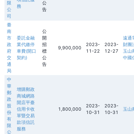
限
公
務
公
告
司
臺
南
公
市
委託金融
開
遠通
政
業代繳停
招
2023-
2023-
財團
9,900,000
府
車費(開口
標
11-22
12-27
玉山
交
契約)
公
中國
通
告
局
中
華
增購郵政
郵
商城網路
政
開店平臺
股
2023-
2023-
信用卡收
1,800,000
玉山
份
10-31
10-31
單暨交易
有
款項信託
限
服務
公