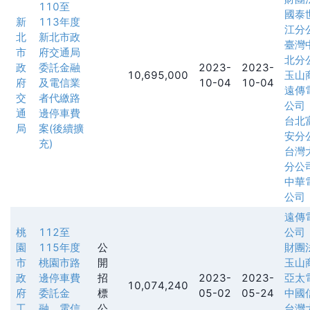
110至
國泰
新
113年度
江分
北
新北市政
臺灣
市
府交通局
北分
政
委託金融
2023-
2023-
10,695,000
玉山
府
及電信業
10-04
10-04
遠傳
交
者代繳路
公司
通
邊停車費
台北
局
案(後續擴
安分
充)
台灣
分公
中華
公司
遠傳
桃
112至
公司
園
115年度
公
財團
市
桃園市路
開
玉山
政
邊停車費
招
2023-
2023-
亞太
10,074,240
府
委託金
標
05-02
05-24
中國
工
融、電信
公
台灣