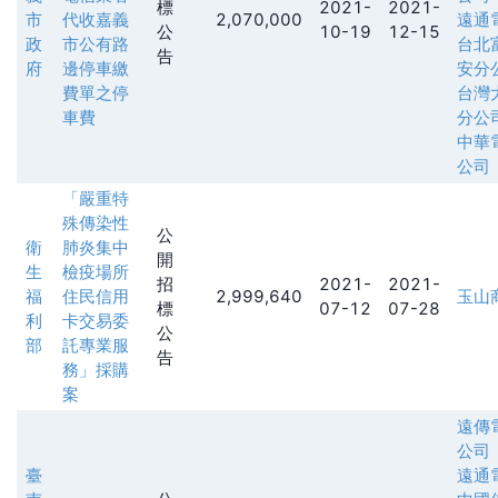
標
2021-
2021-
市
代收嘉義
2,070,000
遠通
公
10-19
12-15
政
市公有路
台北
告
府
邊停車繳
安分
費單之停
台灣
車費
分公
中華
公司
「嚴重特
殊傳染性
公
衛
肺炎集中
開
生
檢疫場所
招
2021-
2021-
福
住民信用
2,999,640
玉山
標
07-12
07-28
利
卡交易委
公
部
託專業服
告
務」採購
案
遠傳
公司
臺
遠通