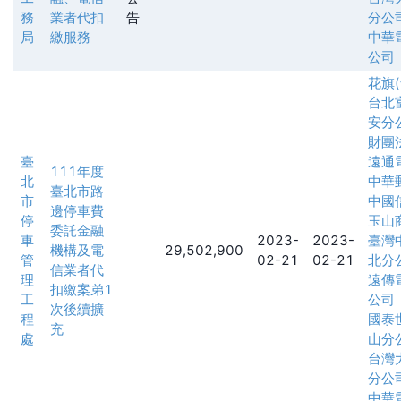
務
業者代扣
告
分公
局
繳服務
中華
公司
花旗
台北
安分
財團
臺
遠通
111年度
北
中華
臺北市路
市
中國
邊停車費
停
玉山
委託金融
車
2023-
2023-
臺灣
機構及電
29,502,900
管
02-21
02-21
北分
信業者代
理
遠傳
扣繳案弟1
工
公司
次後續擴
程
國泰
充
處
山分
台灣
分公
中華