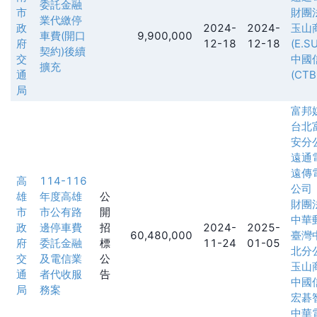
委託金融
市
財團
業代繳停
政
2024-
2024-
玉山
車費(開口
9,900,000
府
12-18
12-18
(E.S
契約)後續
交
中國
擴充
通
(CTB
局
富邦
台北
安分
遠通
遠傳
高
114-116
公司
雄
年度高雄
公
財團
市
市公有路
開
中華
政
邊停車費
招
2024-
2025-
60,480,000
臺灣
府
委託金融
標
11-24
01-05
北分
交
及電信業
公
玉山
通
者代收服
告
中國
局
務案
宏碁
中華