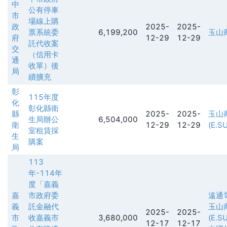
中
公有停車
市
場線上購
政
2025-
2025-
票系統委
6,199,200
玉山
府
12-29
12-29
託代收案
交
（信用卡
通
收單）後
局
續擴充
彰
115年度
化
彰化縣衛
縣
2025-
2025-
玉山
生局辦公
6,504,000
衛
12-29
12-29
(E.S
室租賃採
生
購案
局
113
年-114年
度「嘉義
嘉
市政府委
遠通
義
託金融代
玉山
2025-
2025-
市
收嘉義市
3,680,000
(E.S
12-17
12-17