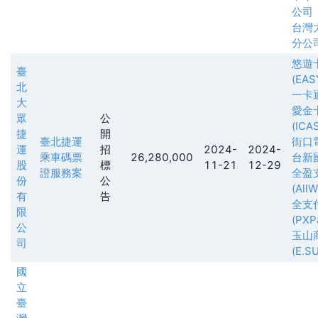
公司
台灣
分公
悠遊
臺
(EAS
北
一卡
大
愛金
眾
公
(ICA
捷
開
臺北捷運
街口
運
招
2024-
2024-
乘車碼票
26,280,000
台新
股
標
11-21
12-29
證服務案
全盈
份
公
(All
有
告
全支
限
(PXPa
公
玉山
司
(E.S
國
立
臺