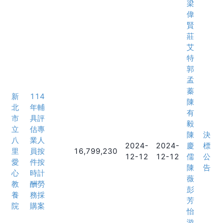
梁
偉
賢
莊
艾
特
郭
孟
蓁
新
114
陳
北
年輔
有
市
具評
毅
立
估專
陳
決
八
業人
2024-
2024-
慶
標
里
員按
16,799,230
12-12
12-12
儒
公
愛
件按
陳
告
心
時計
薇
教
酬勞
彭
養
務採
芳
院
購案
怡
游