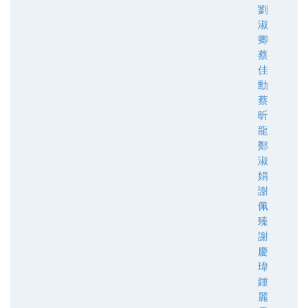
劉
淑
卿
蔡
佳
勳
蔡
昕
龍
鄭
淑
娟
謝
佩
臻
謝
慶
瑋
鍾
麗