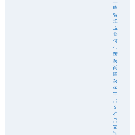
王
暐
智
江
孟
修
何
仰
茜
吳
尚
隆
吳
家
宇
呂
文
祥
呂
家
翔