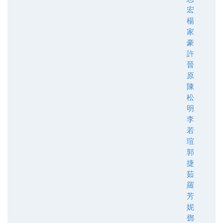
宏
楊
家
豪
許
晉
原
陳
松
明
李
若
瑄
郭
捷
茹
羅
芳
妮
鄧