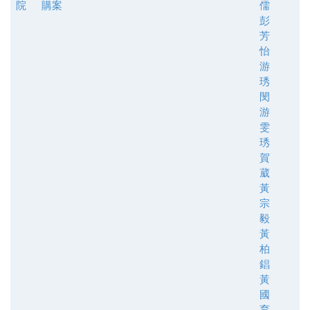
院
購案
儒
彭
芳
怡
游
琇
閔
游
雯
琇
賀
葳
黃
宗
毅
黃
柏
錩
黃
國
育