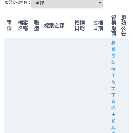
篩選發標單位：
得
原
單
標案
類
招標
決標
標
始
標案金額
位
名稱
型
日期
日期
廠
公
商
告
楊
郁
雯
陳
薇
丁
相
文
丁
鏡
鳴
王
柏
昇