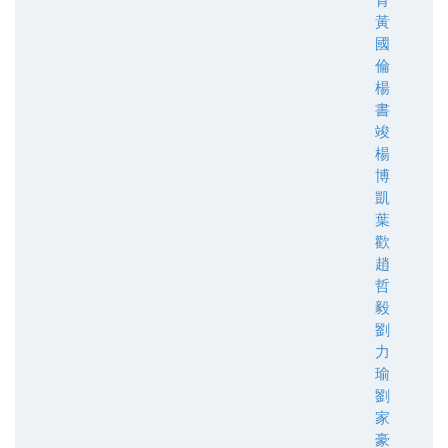
黃
國
倫
楊
書
竣
楊
博
凱
葉
歡
趙
哲
毅
劉
力
瑜
劉
家
豪