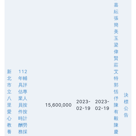
嘉
紜
張
簡
美
玉
梁
偉
賢
莊
新
112
艾
北
年輔
特
市
具評
郭
立
估專
恬
決
八
業人
伃
2023-
2023-
標
里
員按
15,600,000
陳
02-19
02-19
公
愛
件按
有
告
心
時計
毅
教
酬勞
陳
養
務採
慶