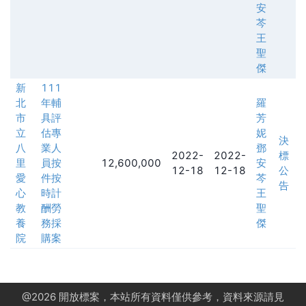
安
芩
王
聖
傑
新
111
北
年輔
羅
市
具評
芳
立
估專
妮
決
八
業人
鄧
2022-
2022-
標
里
員按
12,600,000
安
12-18
12-18
公
愛
件按
芩
告
心
時計
王
教
酬勞
聖
養
務採
傑
院
購案
@
2026
開放標案，本站所有資料僅供參考，資料來源請見