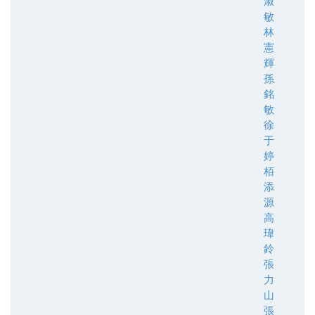
淑
敏
林
憲
輝
孫
銘
敏
徐
于
婷
栢
添
源
高
瑋
鈴
張
力
山
張