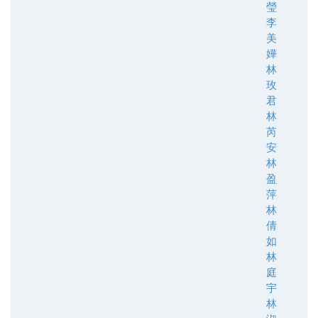
瑩
李
美
嬅
林
玫
君
林
芮
安
林
盈
萍
林
倩
如
林
庭
宇
林