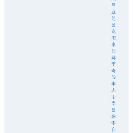
呂
庭
芝
呂
逸
潔
李
佳
錦
李
奇
儒
李
忠
衛
李
昌
翰
李
姿