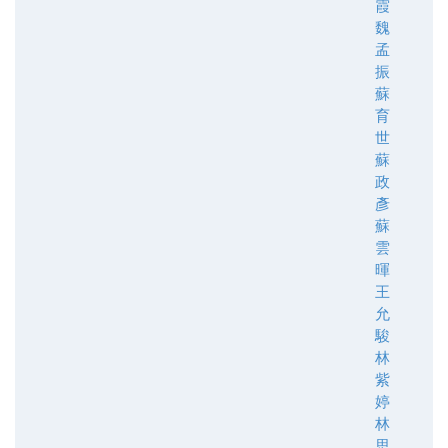
霞
魏
孟
振
蘇
育
世
蘇
政
彥
蘇
雲
暉
王
允
駿
林
紫
婷
林
思