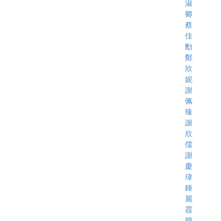
淑
卿
蔡
佳
勳
鄭
欣
妮
謝
佩
臻
謝
欣
儒
謝
慶
瑋
鍾
麗
霞
簡