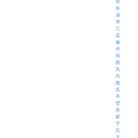
智
朱
濬
璋
江
孟
修
何
仰
茜
吳
尚
隆
吳
亭
瑩
吳
家
宇
呂
文