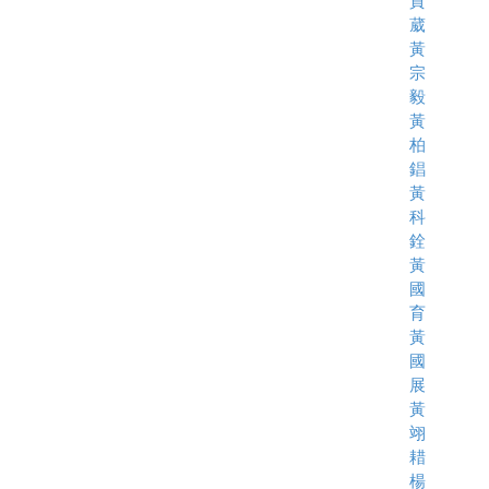
賀
葳
黃
宗
毅
黃
柏
錩
黃
科
銓
黃
國
育
黃
國
展
黃
翊
耤
楊