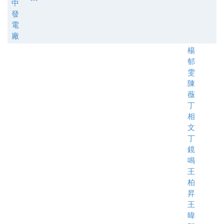
中
發
電
廠
楊
郁
雯
陳
薇
丁
相
文
丁
鏡
鳴
王
柏
昇
王
暐