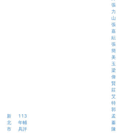
張
力
山
張
嘉
紜
張
簡
美
玉
梁
偉
賢
莊
艾
特
郭
新
113
孟
北
年輔
蓁
市
具評
陳