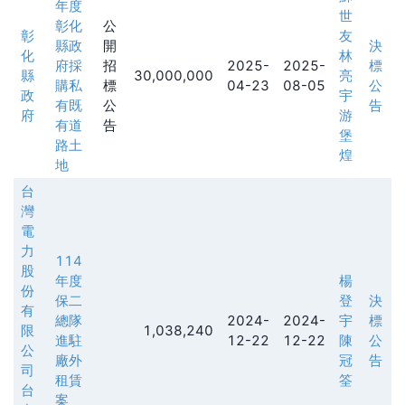
年度
世
彰化
公
彰
友
縣政
開
決
化
林
府採
招
2025-
2025-
標
縣
30,000,000
亮
購私
標
04-23
08-05
公
政
宇
有既
公
告
府
游
有道
告
堡
路土
煌
地
台
灣
電
力
114
股
年度
楊
份
保二
登
決
有
總隊
2024-
2024-
宇
標
限
1,038,240
進駐
12-22
12-22
陳
公
公
廠外
冠
告
司
租賃
筌
台
案