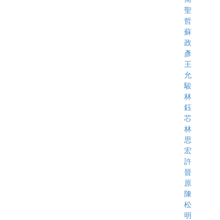
聖
哲
蘇
政
彥
王
允
駿
林
鈺
芯
林
思
宏
許
晉
原
陳
松
明