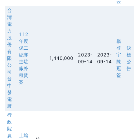
云
台
灣
電
力
112
股
年度
楊
份
保二
登
決
有
總隊
2023-
2023-
宇
標
限
1,440,000
進駐
09-14
09-14
陳
公
公
廠外
冠
告
司
租賃
筌
台
案
中
發
電
廠
行
政
院
農
土壤
公