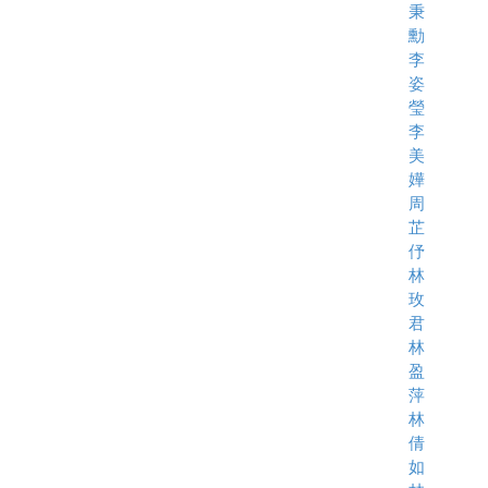
秉
勳
李
姿
瑩
李
美
嬅
周
芷
伃
林
玫
君
林
盈
萍
林
倩
如