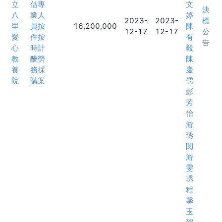
立
估專
文
決
八
業人
婷
2023-
2023-
標
里
員按
16,200,000
陳
12-17
12-17
公
愛
件按
有
告
心
時計
毅
教
酬勞
陳
養
務採
慶
院
購案
儒
彭
芳
怡
游
琇
閔
游
雯
琇
程
馨
玉