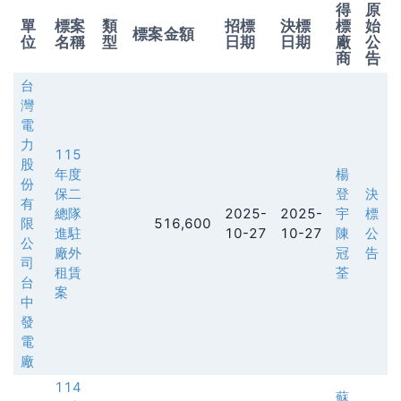
得
原
單
標案
類
招標
決標
標
始
標案金額
位
名稱
型
日期
日期
廠
公
商
告
台
灣
電
力
115
股
年度
楊
份
保二
登
決
有
總隊
2025-
2025-
宇
標
限
516,600
進駐
10-27
10-27
陳
公
公
廠外
冠
告
司
租賃
荃
台
案
中
發
電
廠
114
蘇