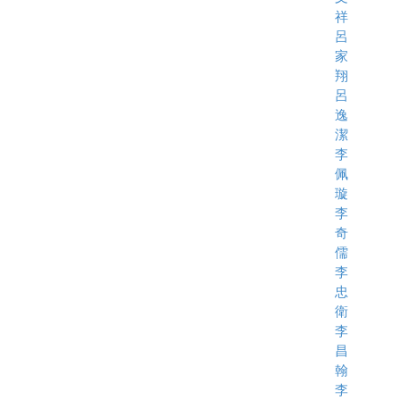
祥
呂
家
翔
呂
逸
潔
李
佩
璇
李
奇
儒
李
忠
衛
李
昌
翰
李