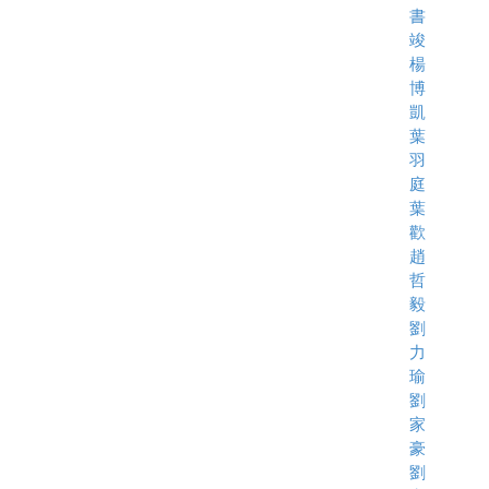
書
竣
楊
博
凱
葉
羽
庭
葉
歡
趙
哲
毅
劉
力
瑜
劉
家
豪
劉