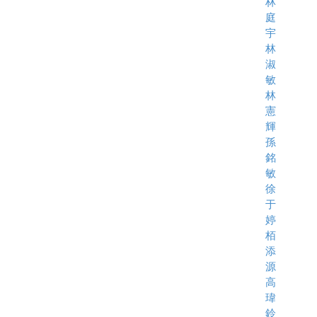
林
庭
宇
林
淑
敏
林
憲
輝
孫
銘
敏
徐
于
婷
栢
添
源
高
瑋
鈴