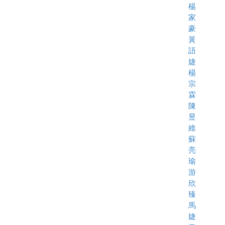
楊
家
豪
黃
語
婕
楊
宗
霖
陳
昱
維
蘇
亮
瑜
游
欣
臻
馬
婕