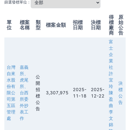
篩選發標單位：
得
原
單
標案
類
招標
決標
標
始
標案金額
位
名稱
型
日期
日期
廠
公
商
告
富
士
企
業
台灣
嘉義
社
自來
所、
許
公
水股
虎尾
宜
開
決
份有
所、
玲
招
2025-
2025-
標
限公
台西
3,307,975
陳
標
11-18
12-22
公
司第
所委
盈
公
告
五區
外抄
曲
告
管理
表工
李
處
作
文
錦