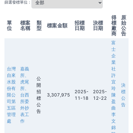
篩選發標單位：
得
原
單
標案
類
招標
決標
標
始
標案金額
位
名稱
型
日期
日期
廠
公
商
告
富
士
企
業
台灣
嘉義
社
自來
所、
許
公
水股
虎尾
宜
開
決
份有
所、
玲
招
2025-
2025-
標
限公
台西
3,307,975
陳
標
11-18
12-22
公
司第
所委
盈
公
告
五區
外抄
曲
告
管理
表工
李
處
作
文
錦