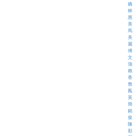
嬌
林
惠
美
馬
美
麗
傅
文
強
賴
香
詹
鳳
英
簡
銘
俊
陳
彩