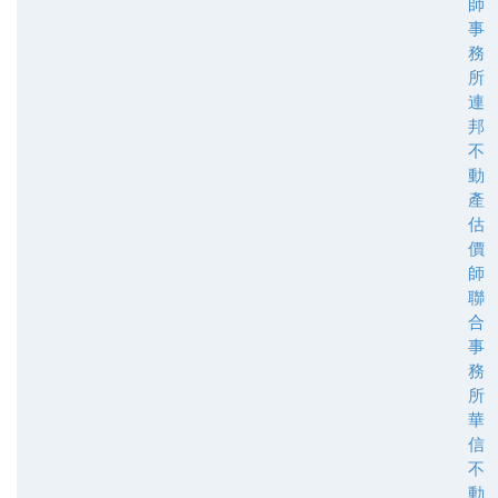
師
事
務
所
連
邦
不
動
產
估
價
師
聯
合
事
務
所
華
信
不
動