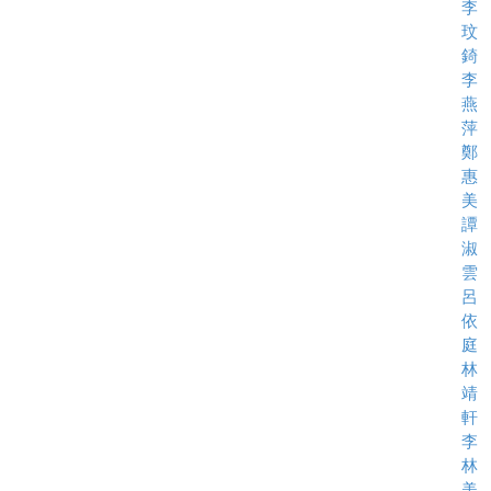
李
玟
錡
李
燕
萍
鄭
惠
美
譚
淑
雲
呂
依
庭
林
靖
軒
李
林
美