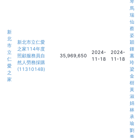
琴
馬
瑞
仙
蔡
新
姿
北
新北市立仁愛
穎
市
之家114年度
鍾
立
2024-
2024-
照顧服務員自
35,969,650
蕙
仁
11-18
11-18
然人勞務採購
玲
愛
(1131014B)
梁
之
金
家
樹
黃
淑
娟
林
承
瑜
劉
秀