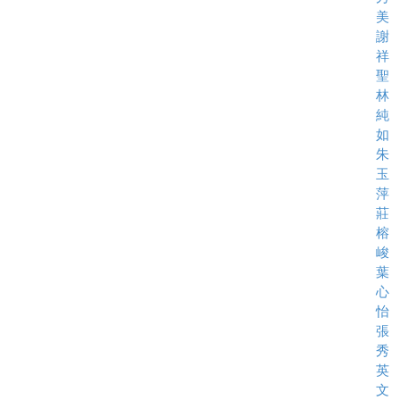
美
謝
祥
聖
林
純
如
朱
玉
萍
莊
榕
峻
葉
心
怡
張
秀
英
文