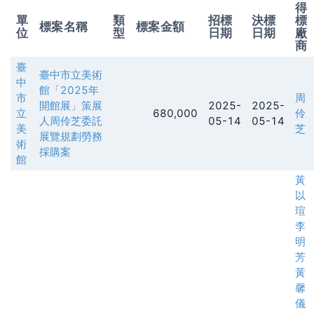
得
單
類
招標
決標
標
標案名稱
標案金額
位
型
日期
日期
廠
商
臺
臺中市立美術
中
館「2025年
市
周
開館展」策展
2025-
2025-
立
680,000
伶
人周伶芝委託
05-14
05-14
美
芝
展覽規劃勞務
術
採購案
館
黃
以
瑄
李
明
芳
黃
馨
儀