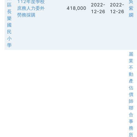
112年度學校
吳
區
2022-
2022-
庶務人力委外
418,000
紫
長
12-26
12-26
勞務採購
嫻
樂
國
民
小
學
麗
業
不
動
產
估
價
師
聯
合
事
務
所