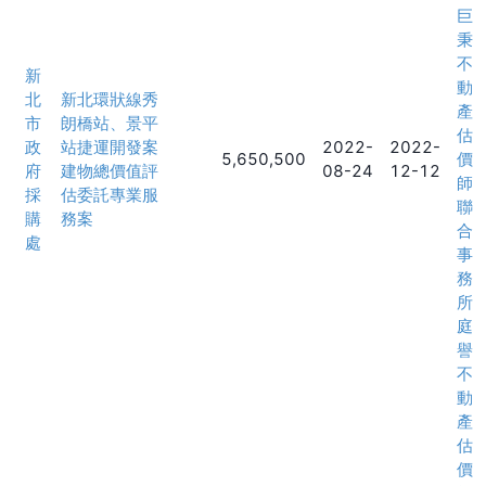
巨
秉
不
新
動
北
新北環狀線秀
產
市
朗橋站、景平
估
政
站捷運開發案
2022-
2022-
5,650,500
價
府
建物總價值評
08-24
12-12
師
採
估委託專業服
聯
購
務案
合
處
事
務
所
庭
譽
不
動
產
估
價