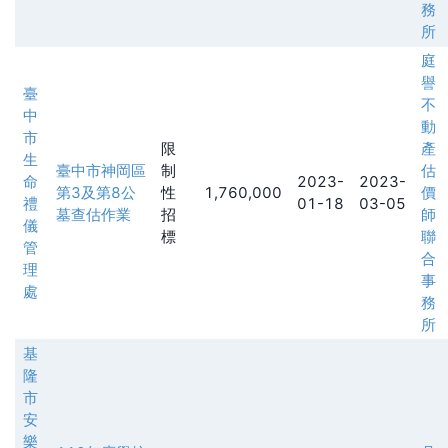
務
所
庭
譽
臺
不
中
動
市
限
產
生
臺中市神岡區
制
估
命
2023-
2023-
第3及第8公
性
1,760,000
價
禮
01-18
03-05
墓查估作業
招
師
儀
標
聯
管
合
理
事
處
務
所
基
隆
市
安
樂