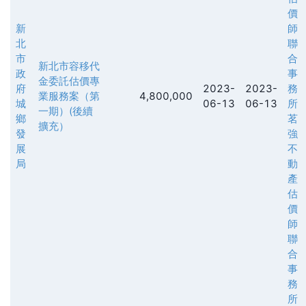
價
新
師
北
聯
市
合
新北市容移代
政
事
金委託估價專
府
2023-
2023-
務
業服務案（第
4,800,000
城
06-13
06-13
所
一期）(後續
鄉
茗
擴充）
發
強
展
不
局
動
產
估
價
師
聯
合
事
務
所