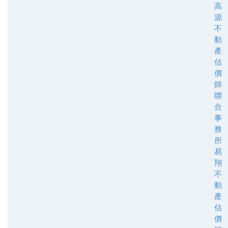
高
源
不
動
產
估
價
師
聯
合
事
務
所
易
翔
不
動
產
估
價