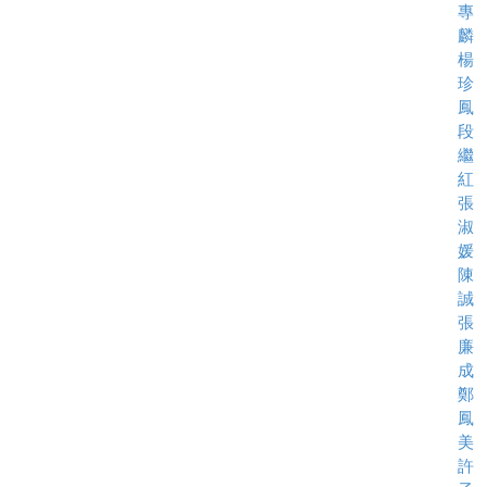
專
麟
楊
珍
鳳
段
繼
紅
張
淑
媛
陳
誠
張
廉
成
鄭
鳳
美
許