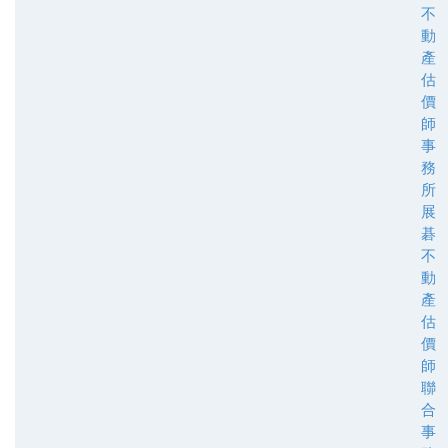
不
動
產
估
價
師
事
務
所
展
碁
不
動
產
估
價
師
聯
合
事