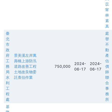
苡
甯
林
素
真
臺
庭
北
譽
市
不
政
動
府
景美溪左岸萬
產
工
壽橋上游防汛
估
2024-
2024-
務
道路改善工程
750,000
價
06-17
06-17
局
土地改良物委
師
水
託查估作業
聯
利
合
工
事
程
務
處
所
基