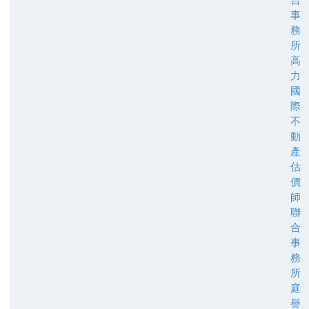
事
務
所
高
力
國
際
不
動
產
估
價
師
聯
合
事
務
所
庭
譽