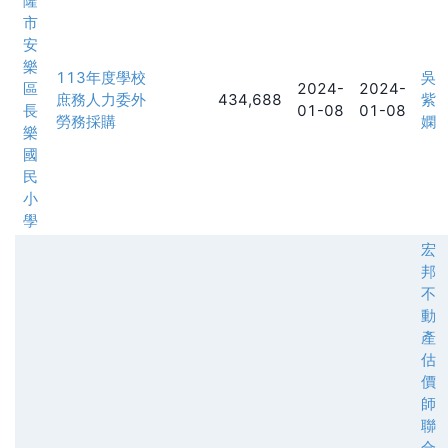
隆
市
安
樂
113年度學校
吳
區
2024-
2024-
庶務人力委外
434,688
紫
長
01-08
01-08
勞務採購
嫻
樂
國
民
小
學
宏
邦
不
動
產
估
價
師
聯
合