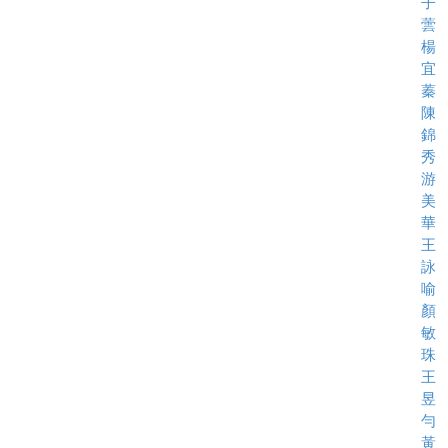
子
蕓
楊
宜
蓁
陳
錦
秀
游
美
華
王
詠
喻
顏
敏
珠
王
昱
勻
黃