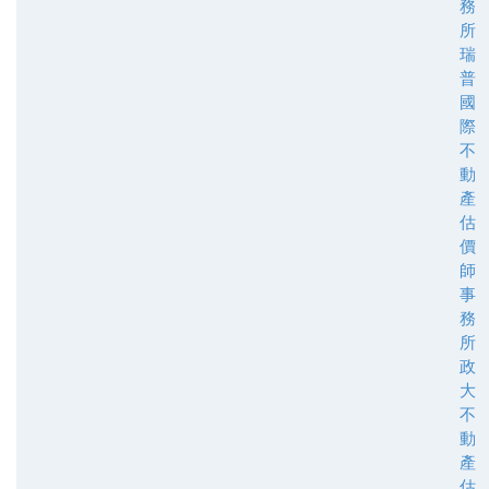
務
所
瑞
普
國
際
不
動
產
估
價
師
事
務
所
政
大
不
動
產
估