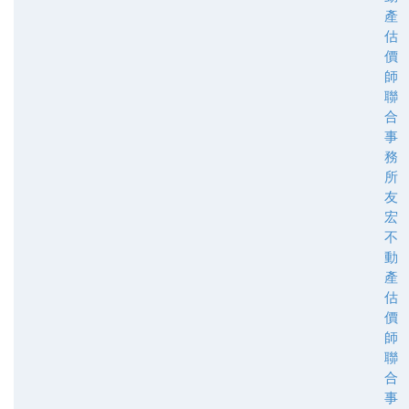
產
估
價
師
聯
合
事
務
所
友
宏
不
動
產
估
價
師
聯
合
事