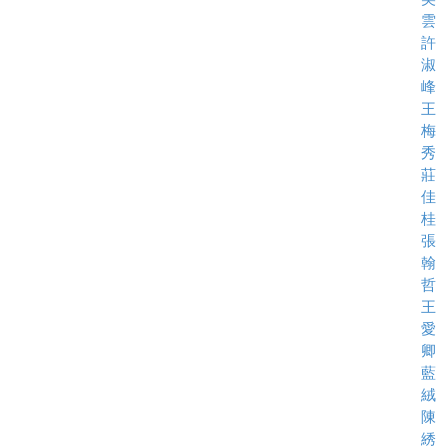
雲
許
淑
峰
王
梅
秀
莊
佳
桂
張
翰
哲
王
愛
卿
藍
絨
陳
綉