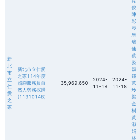
銘
俊
陳
彩
琴
馬
瑞
仙
蔡
新
姿
北
新北市立仁愛
穎
市
之家114年度
鍾
立
2024-
2024-
照顧服務員自
35,969,650
蕙
仁
11-18
11-18
然人勞務採購
玲
愛
(1131014B)
梁
之
金
家
樹
黃
淑
娟
林