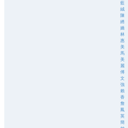
藍
絨
陳
綉
嬌
林
惠
美
馬
美
麗
傅
文
強
賴
香
詹
鳳
英
簡