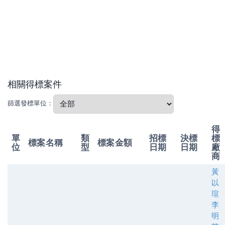
相關得標案件
篩選發標單位：
得
單
類
招標
決標
標
標案名稱
標案金額
位
型
日期
日期
廠
商
黃
以
瑄
李
明