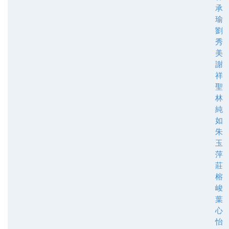
承
瑜
劉
秀
美
謝
祥
聖
林
純
如
朱
玉
萍
莊
榕
峻
葉
心
怡