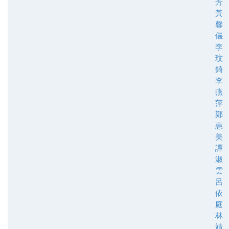
芳
黃
馨
儀
李
玟
錡
李
燕
萍
鄭
惠
美
譚
淑
雲
呂
依
庭
林
靖