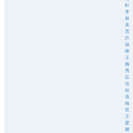
軒
李
林
美
雲
許
淑
峰
王
梅
秀
莊
佳
桂
張
翰
哲
王
愛
卿