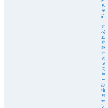
鳳
美
許
子
蕓
楊
宜
蓁
陳
錦
秀
游
美
華
王
詠
喻
顏
敏
珠