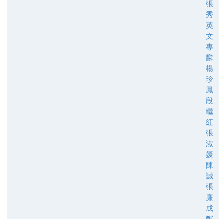
張
秀
英
文
專
麟
楊
珍
鳳
段
繼
紅
張
淑
媛
陳
誠
張
廉
成
鄭