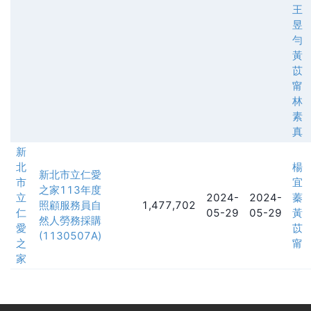
王
昱
勻
黃
苡
甯
林
素
真
新
北
楊
新北市立仁愛
市
宜
之家113年度
立
2024-
2024-
蓁
照顧服務員自
1,477,702
仁
05-29
05-29
黃
然人勞務採購
愛
苡
(1130507A)
之
甯
家