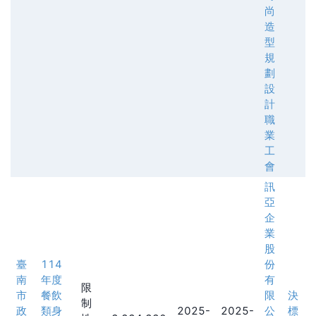
尚
造
型
規
劃
設
計
職
業
工
會
訊
亞
企
業
股
臺
114
份
南
年度
有
限
市
餐飲
限
決
制
政
類身
2025-
2025-
公
標