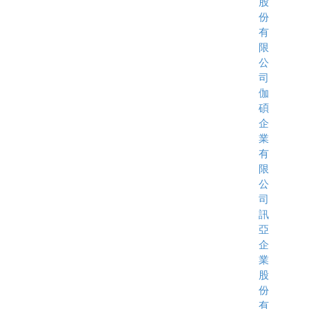
股
份
有
限
公
司
伽
碩
企
業
有
限
公
司
訊
亞
企
業
股
份
有