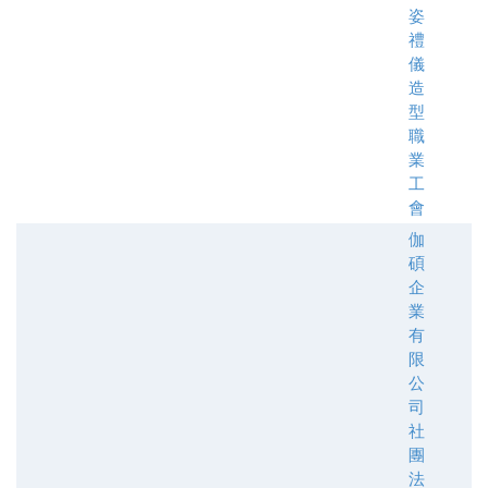
姿
禮
儀
造
型
職
業
工
會
伽
碩
企
業
有
限
公
司
社
團
法