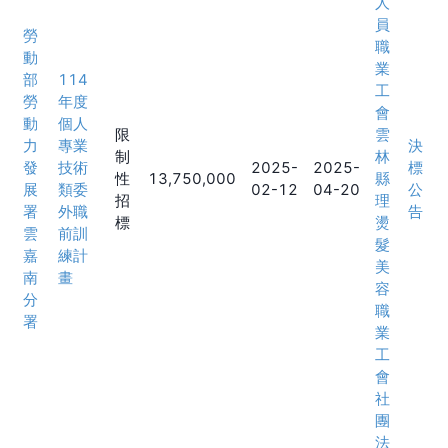
人
員
勞
職
動
業
部
114
工
勞
年度
會
動
個人
限
雲
力
專業
決
制
林
發
技術
2025-
2025-
標
性
13,750,000
縣
展
類委
02-12
04-20
公
招
理
署
外職
告
標
燙
雲
前訓
髮
嘉
練計
美
南
畫
容
分
職
署
業
工
會
社
團
法