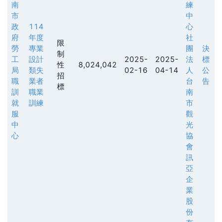
南
練
市
中
政
114
心
府
年度
社
限
勞
專業
團
決
制
工
設計
2025-
2025-
法
標
性
8,024,042
局
類失
02-16
04-14
人
公
招
職
業者
台
告
標
訓
職業
南
就
訓練
市
服
觀
中
光
心
協
會
訊
亞
企
業
股
份