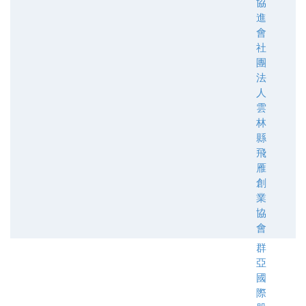
協
進
會
社
團
法
人
雲
林
縣
飛
雁
創
業
協
會
群
亞
國
際