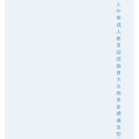
人
中
華
成
人
教
育
認
證
協
會
大
台
南
美
姿
禮
儀
造
型