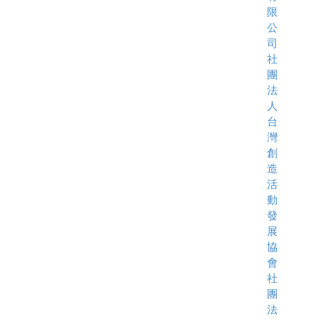
限
公
司
社
團
法
人
台
灣
創
造
活
動
發
展
協
會
社
團
法