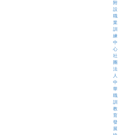
附
設
職
業
訓
練
中
心
社
團
法
人
中
華
職
訓
教
育
發
展