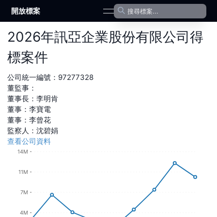
開放標案
open navigation menu
2026
年
訊亞企業股份有限公司
得
標案件
公司統一編號：
97277328
董監事：
董事長
：
李明肯
董事
：
李寶電
董事
：
李曾花
監察人
：
沈碧娟
查看公司資料
14M
11M
7M
4M