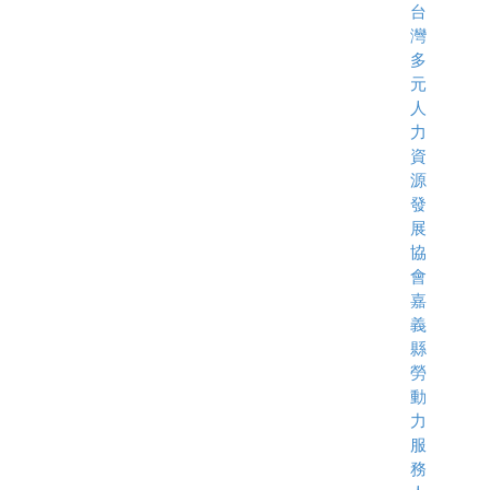
台
灣
多
元
人
力
資
源
發
展
協
會
嘉
義
縣
勞
動
力
服
務