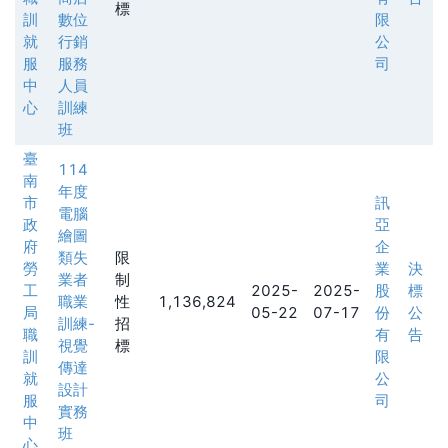
標
訓
數位
限
就
行銷
公
服
服務
司
中
人員
心
訓練
班
臺
114
南
年度
市
訊
電腦
政
亞
繪圖
府
企
類失
限
勞
業
決
業者
制
工
2025-
2025-
股
標
職業
性
1,136,824
局
05-22
07-17
份
公
訓練-
招
職
有
告
視覺
標
訓
限
傳達
就
公
設計
服
司
實務
中
班
心