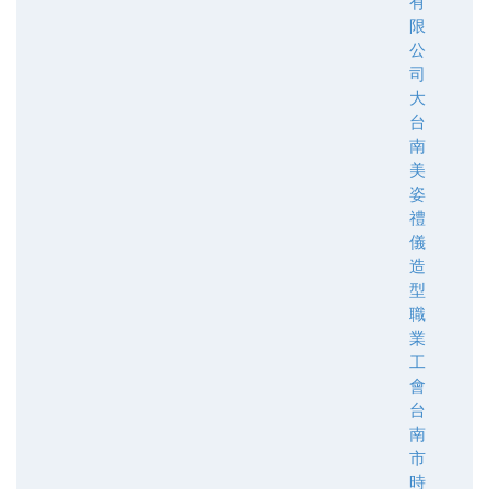
有
限
公
司
大
台
南
美
姿
禮
儀
造
型
職
業
工
會
台
南
市
時