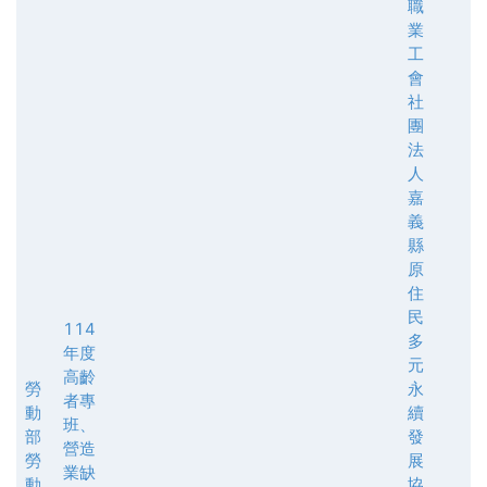
職
業
工
會
社
團
法
人
嘉
義
縣
原
住
民
114
多
年度
元
高齡
勞
永
者專
動
續
班、
部
發
營造
勞
展
業缺
動
協