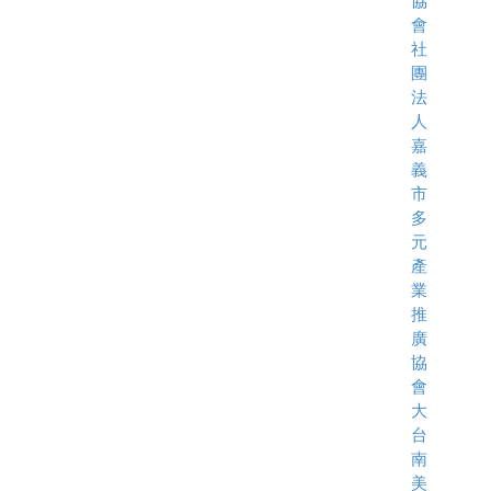
協
會
社
團
法
人
嘉
義
市
多
元
產
業
推
廣
協
會
大
台
南
美