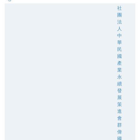
社
團
法
人
中
華
民
國
產
業
永
續
發
展
策
進
會
群
偉
國