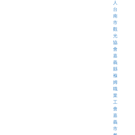
人
台
南
市
觀
光
協
會
嘉
義
縣
褓
姆
職
業
工
會
嘉
義
市