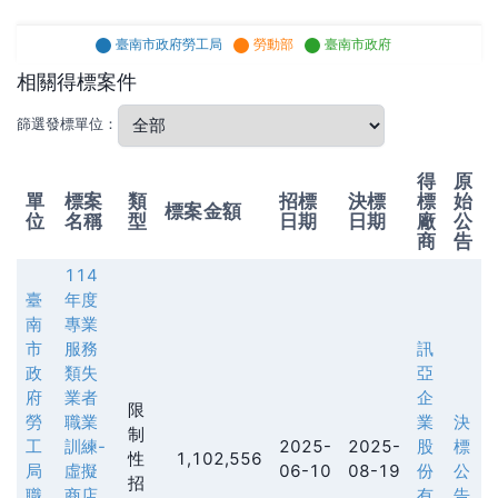
臺南市政府勞工局
勞動部
臺南市政府
相關得標案件
篩選發標單位：
得
原
單
標案
類
招標
決標
標
始
標案金額
位
名稱
型
日期
日期
廠
公
商
告
114
臺
年度
南
專業
市
服務
訊
政
類失
亞
府
業者
企
限
勞
職業
業
決
制
工
訓練-
2025-
2025-
股
標
性
1,102,556
局
虛擬
06-10
08-19
份
公
招
職
商店
有
告