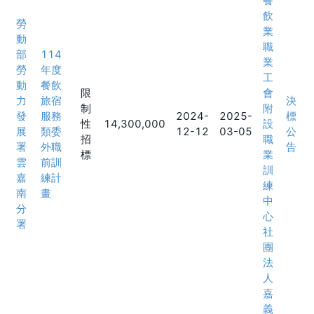
餐
飲
勞
業
動
職
部
114
業
勞
年度
工
動
餐飲
限
會
力
旅宿
決
制
附
發
服務
2024-
2025-
標
性
14,300,000
設
展
類委
12-12
03-05
公
招
職
署
外職
告
標
業
雲
前訓
訓
嘉
練計
練
南
畫
中
分
心
署
社
團
法
人
嘉
義