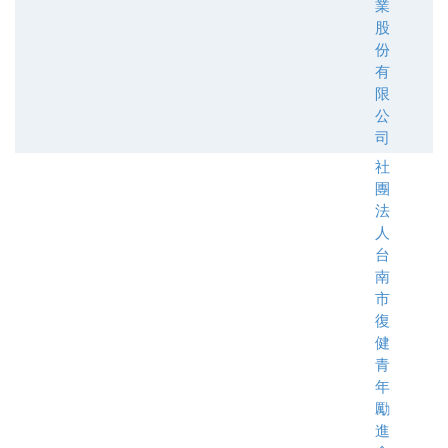
業
股
份
有
限
公
司
社
團
法
人
台
南
市
復
健
青
年
勵
進