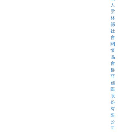
人
雲
林
縣
社
會
關
懷
協
會
群
亞
國
際
股
份
有
限
公
司