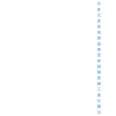
市
多
元
產
業
推
廣
協
會
雲
林
縣
職
業
總
工
會
社
團
法