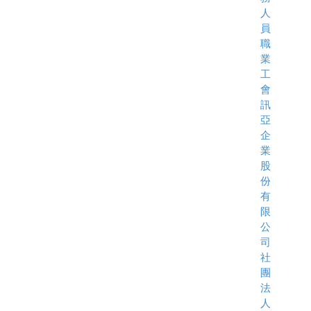
人
員
職
業
工
會
訊
亞
企
業
股
份
有
限
公
司
社
團
法
人