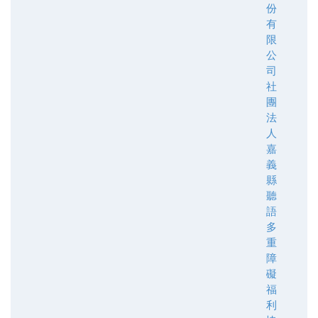
份
有
限
公
司
社
團
法
人
嘉
義
縣
聽
語
多
重
障
礙
福
利