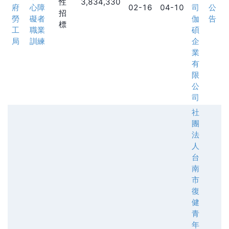
性
3,834,330
府
心障
02-16
04-10
司
公
招
勞
礙者
伽
告
標
工
職業
碩
局
訓練
企
業
有
限
公
司
社
團
法
人
台
南
市
復
健
青
年