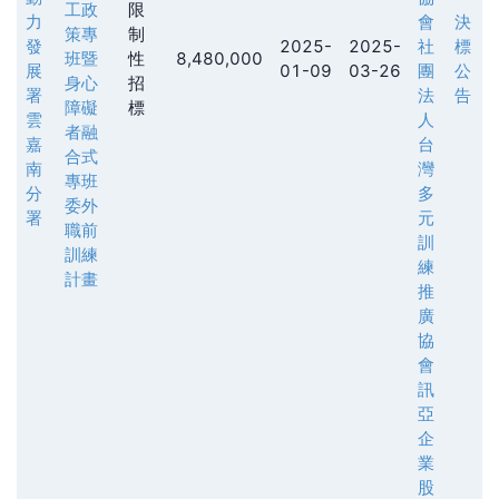
工政
限
力
會
決
策專
制
發
2025-
2025-
社
標
班暨
性
8,480,000
展
01-09
03-26
團
公
身心
招
署
法
告
障礙
標
雲
人
者融
嘉
台
合式
南
灣
專班
分
多
委外
署
元
職前
訓
訓練
練
計畫
推
廣
協
會
訊
亞
企
業
股