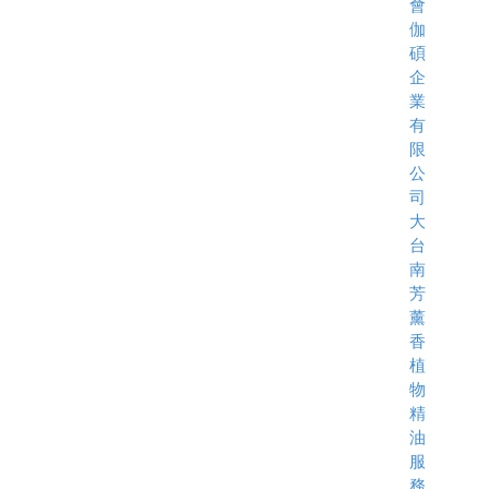
會
伽
碩
企
業
有
限
公
司
大
台
南
芳
薰
香
植
物
精
油
服
務