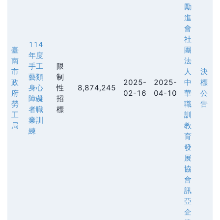
勵
進
會
社
114
臺
團
年度
南
法
手工
限
市
人
決
藝類
制
政
2025-
2025-
中
標
身心
性
8,874,245
府
02-16
04-10
華
公
障礙
招
勞
職
告
者職
標
工
訓
業訓
局
教
練
育
發
展
協
會
訊
亞
企