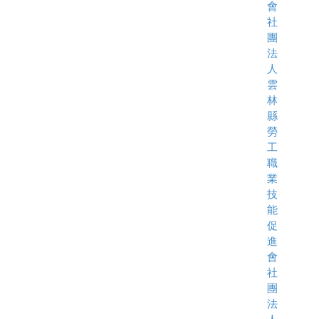
會
社
團
法
人
雲
林
縣
勞
工
職
業
技
能
促
進
會
社
團
法