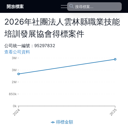
開放標案
open navigation menu
2026
年
社團法人雲林縣職業技能
培訓發展協會
得標案件
公司統一編號：
95297832
查看公司資料
3M
3M
2M
850k
0k
2024
2025
得標金額