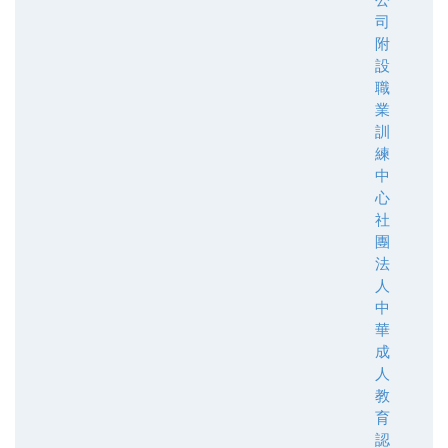
司
附
設
職
業
訓
練
中
心
社
團
法
人
中
華
成
人
教
育
認