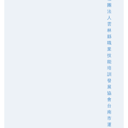
團
法
人
雲
林
縣
職
業
技
能
培
訓
發
展
協
會
台
南
市
運