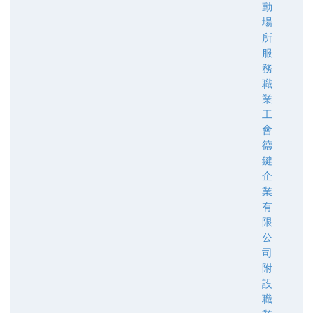
動
場
所
服
務
職
業
工
會
德
鍵
企
業
有
限
公
司
附
設
職