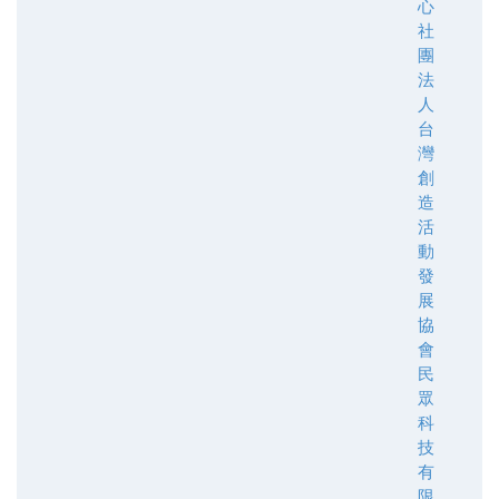
心
社
團
法
人
台
灣
創
造
活
動
發
展
協
會
民
眾
科
技
有
限