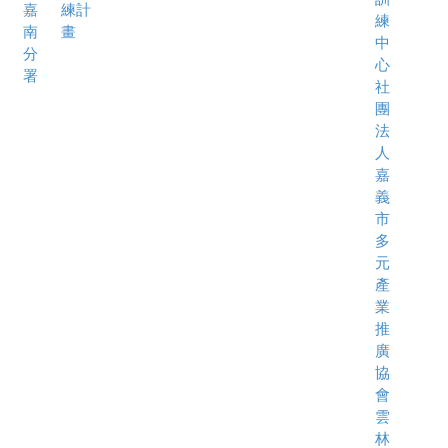
嘉
練計
練
南
畫
中
分
心
署
社
團
法
人
嘉
義
市
多
元
產
業
推
廣
協
會
雲
林