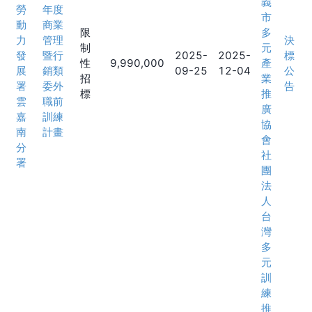
義
勞
年度
市
動
商業
限
多
力
管理
決
制
元
發
暨行
2025-
2025-
標
性
9,990,000
產
展
銷類
09-25
12-04
公
招
業
署
委外
告
標
推
雲
職前
廣
嘉
訓練
協
南
計畫
會
分
社
署
團
法
人
台
灣
多
元
訓
練
推