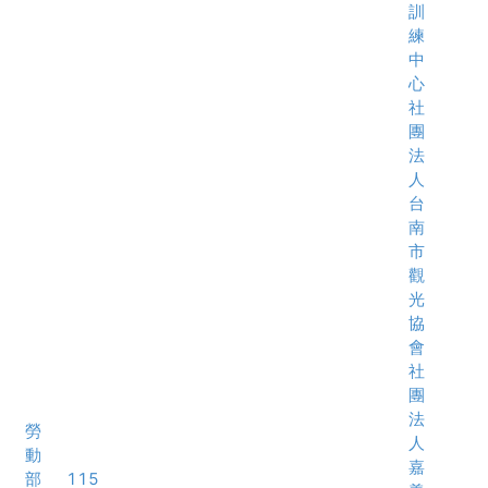
訓
練
中
心
社
團
法
人
台
南
市
觀
光
協
會
社
團
法
勞
人
動
嘉
部
115