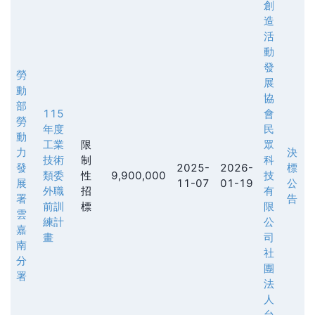
創
造
活
動
發
勞
展
動
協
部
115
會
勞
年度
民
動
工業
限
眾
力
決
技術
制
科
發
2025-
2026-
標
類委
性
9,900,000
技
展
11-07
01-19
公
外職
招
有
署
告
前訓
標
限
雲
練計
公
嘉
畫
司
南
社
分
團
署
法
人
台