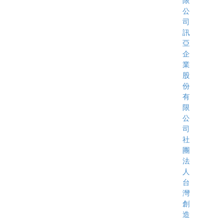
限
公
司
訊
亞
企
業
股
份
有
限
公
司
社
團
法
人
台
灣
創
造