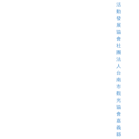
活
動
發
展
協
會
社
團
法
人
台
南
市
觀
光
協
會
嘉
義
縣