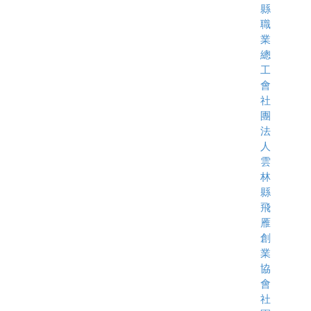
縣
職
業
總
工
會
社
團
法
人
雲
林
縣
飛
雁
創
業
協
會
社