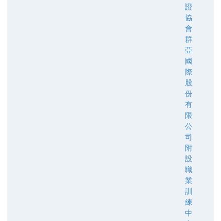
證
協
會
群
亞
國
際
股
份
有
限
公
司
附
設
職
業
訓
練
中