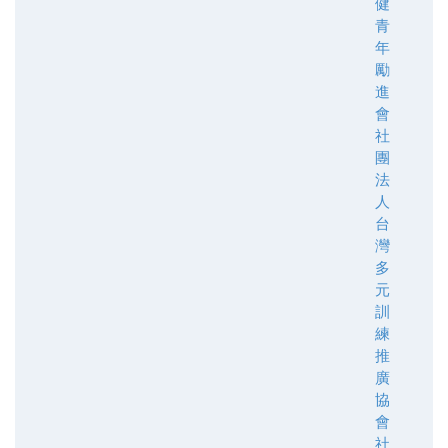
健
青
年
勵
進
會
社
團
法
人
台
灣
多
元
訓
練
推
廣
協
會
社