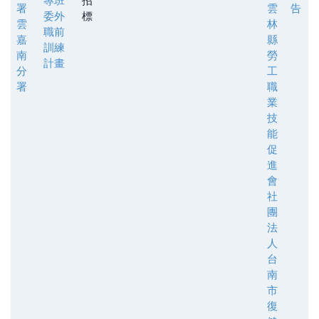
專班
招
署
雲
告
委外
標
雲
林
職前
嘉
縣
訓練
南
勞
計畫
分
工
署
職
業
技
能
促
進
會
社
團
法
人
台
南
市
復