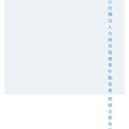
心
社
團
法
人
台
南
市
復
健
青
年
勵
進
會
德
鍵
企
業
有