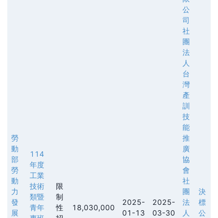
公
司
社
團
法
人
台
灣
產
訓
技
能
勞
推
動
廣
114
部
協
年度
勞
會
工業
動
社
技術
限
力
團
決
類暨
制
發
2025-
2025-
法
標
青年
性
18,030,000
展
01-13
03-30
人
公