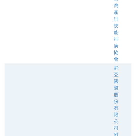
灣
產
訓
技
能
推
廣
協
會
群
亞
國
際
股
份
有
限
公
司
附