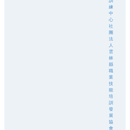
訓
練
中
心
社
團
法
人
雲
林
縣
職
業
技
能
培
訓
發
展
協
會