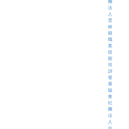
團
法
人
雲
林
縣
職
業
技
能
培
訓
發
展
協
會
社
團
法
人
台