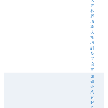
人
雲
林
縣
職
業
技
能
培
訓
發
展
協
會
伽
碩
企
業
有
限
公