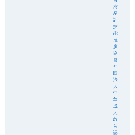
灣
產
訓
技
能
推
廣
協
會
社
團
法
人
中
華
成
人
教
育
認