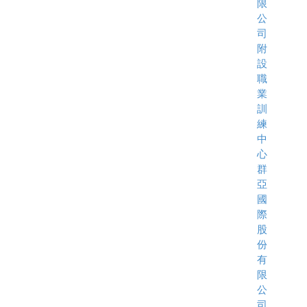
限
公
司
附
設
職
業
訓
練
中
心
群
亞
國
際
股
份
有
限
公
司