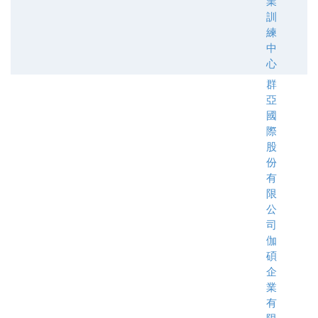
業
訓
練
中
心
群
亞
國
際
股
份
有
限
公
司
伽
碩
企
業
有