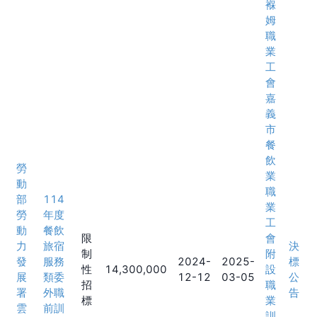
褓
姆
職
業
工
會
嘉
義
市
餐
飲
勞
業
動
職
部
114
業
勞
年度
工
動
餐飲
限
會
力
旅宿
決
制
附
發
服務
2024-
2025-
標
性
14,300,000
設
展
類委
12-12
03-05
公
招
職
署
外職
告
標
業
雲
前訓
訓