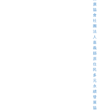
廣
協
會
社
團
法
人
嘉
義
縣
原
住
民
多
元
永
續
發
展
協