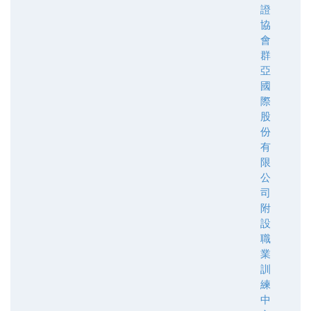
證
協
會
群
亞
國
際
股
份
有
限
公
司
附
設
職
業
訓
練
中