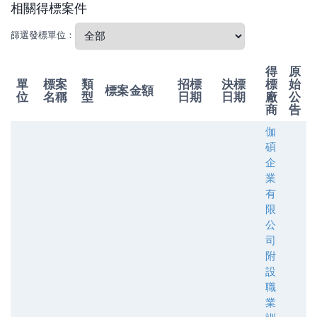
相關得標案件
篩選發標單位：
得
原
單
標案
類
招標
決標
標
始
標案金額
位
名稱
型
日期
日期
廠
公
商
告
伽
碩
企
業
有
限
公
司
附
設
職
業