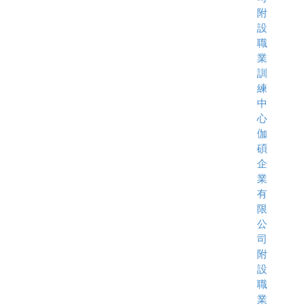
附
設
職
業
訓
練
中
心
伽
碩
企
業
有
限
公
司
附
設
職
業