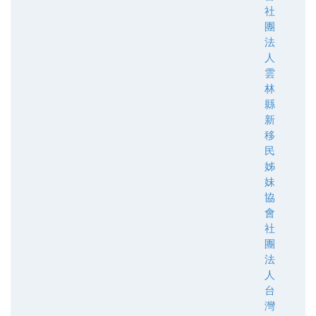
社
團
法
人
雲
林
縣
新
移
民
姊
妹
協
會
社
團
法
人
台
灣