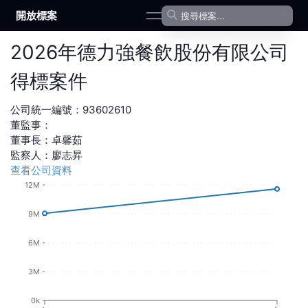
開放標案
open navigation menu
2026
年
德力強餐飲股份有限公司
得標案件
公司統一編號：
93602610
董監事：
董事長
：
卓馨茹
監察人
：
廖志昇
查看公司資料
12M
9M
6M
3M
0k