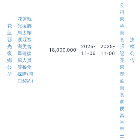
公
司
花蓮縣
東
花
光復鄉
華
蓮
馬太鞍
美
縣
溪堰塞
食
決
光
湖災害
2025-
2025-
張
標
18,000,000
復
重建復
11-06
11-06
記
公
鄉
原人員
花
告
公
等餐食
東
所
採購(開
鴨
口契約)
莊
美
食
家
便
當
香
奇
士