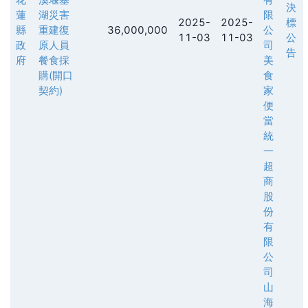
決
蓮
湖災害
限
2025-
2025-
標
縣
重建復
36,000,000
公
11-03
11-03
公
政
原人員
司
告
府
餐食採
美
購(開口
食
契約)
家
便
當
統
一
超
商
股
份
有
限
公
司
山
海