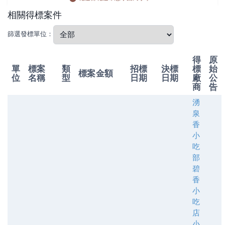
相關得標案件
篩選發標單位：
得
原
單
標案
類
招標
決標
標
始
標案金額
位
名稱
型
日期
日期
廠
公
商
告
湧
泉
香
小
吃
部
碧
香
小
吃
店
小