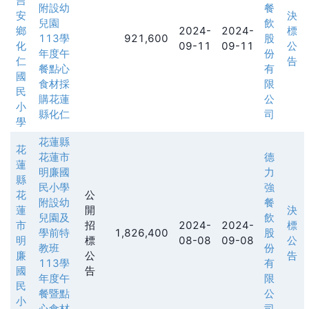
吉
附設幼
餐
安
決
兒園
飲
鄉
2024-
2024-
標
113學
921,600
股
化
09-11
09-11
公
年度午
份
仁
告
餐點心
有
國
食材採
限
民
購花蓮
公
小
縣化仁
司
學
花蓮縣
花
花蓮市
德
蓮
明廉國
力
縣
民小學
強
花
公
附設幼
餐
蓮
開
決
兒園及
飲
市
招
2024-
2024-
標
學前特
1,826,400
股
明
標
08-08
09-08
公
教班
份
廉
公
告
113學
有
國
告
年度午
限
民
餐暨點
公
小
心食材
司