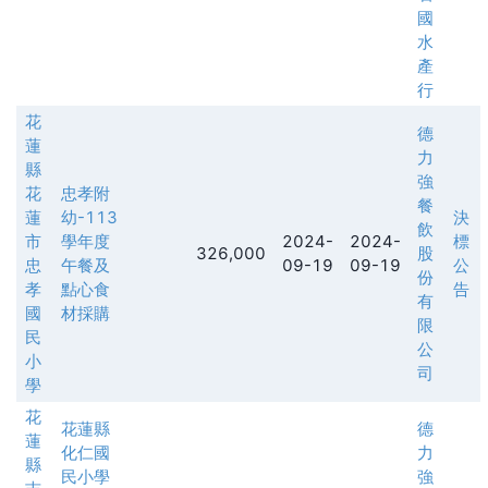
國
水
產
行
花
德
蓮
力
縣
強
花
忠孝附
餐
蓮
幼-113
決
飲
市
學年度
2024-
2024-
標
326,000
股
忠
午餐及
09-19
09-19
公
份
孝
點心食
告
有
國
材採購
限
民
公
小
司
學
花
花蓮縣
德
蓮
化仁國
力
縣
民小學
強