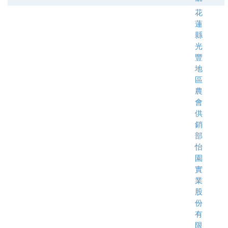
花
蓮
縣
光
豐
地
區
農
會
供
銷
部
怡
園
實
業
股
份
有
限