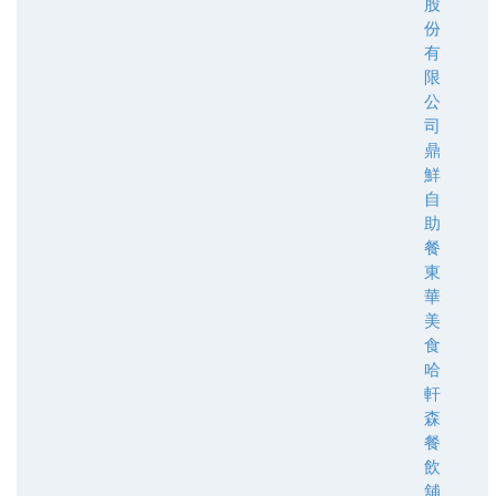
股
份
有
限
公
司
鼎
鮮
自
助
餐
東
華
美
食
哈
軒
森
餐
飲
舖