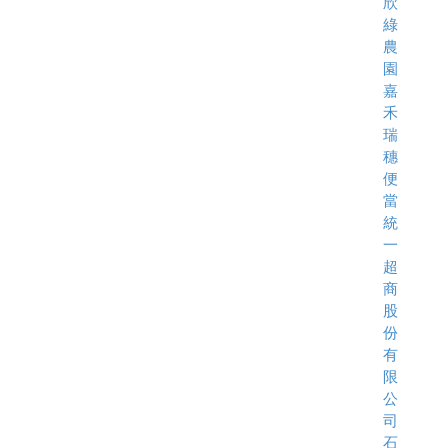
欣
綠
農
園
嘉
禾
瑞
穗
便
當
統
一
超
商
股
份
有
限
公
司
石