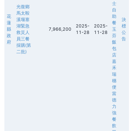
士
光復鄉
自
馬太鞍
花
助
溪堰塞
決
蓮
餐
湖緊急
2025-
2025-
標
縣
7,966,200
玉
救災人
11-28
11-28
公
政
芬
員三餐
告
府
飯
採購(第
包
二批)
店
嘉
禾
瑞
穗
便
當
德
力
強
餐
飲