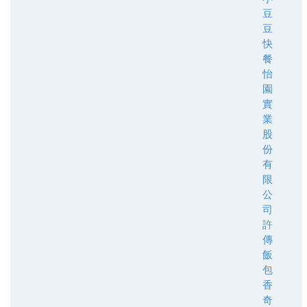
豆
豆
快
餐
怡
園
實
業
股
份
有
限
公
司
許
傳
飯
包
香
奇