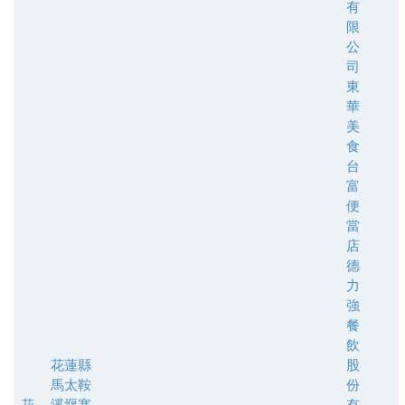
有
限
公
司
東
華
美
食
台
富
便
當
店
德
力
強
餐
飲
花蓮縣
股
馬太鞍
份
花
溪堰塞
有