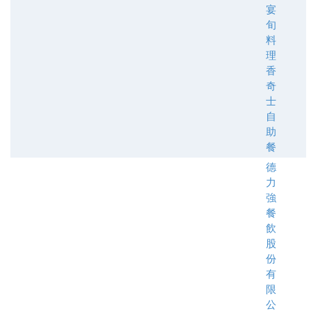
宴
旬
料
理
香
奇
士
自
助
餐
德
力
強
餐
飲
股
份
有
限
公