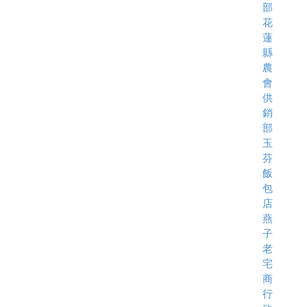
部
花
蓮
縣
農
會
供
銷
部
玉
芬
飯
包
店
燕
子
老
宅
商
行