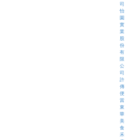
司
怡
園
實
業
股
份
有
限
公
司
許
傳
便
當
東
華
美
食
禾