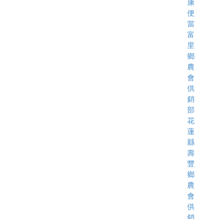
康
便
當
富
里
鄉
農
會
供
銷
部
花
蓮
縣
壽
豐
鄉
農
會
供
銷