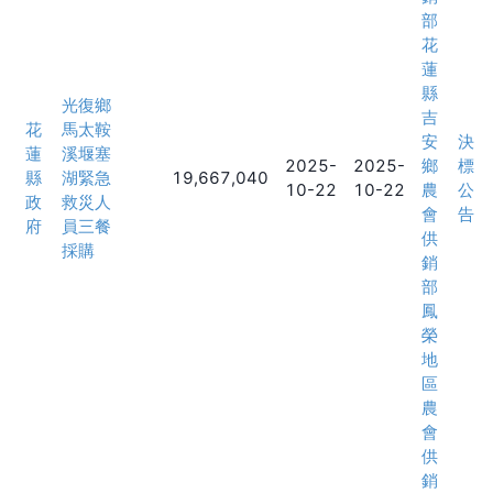
部
花
蓮
縣
光復鄉
吉
花
馬太鞍
安
決
蓮
溪堰塞
2025-
2025-
鄉
標
縣
湖緊急
19,667,040
10-22
10-22
農
公
政
救災人
會
告
府
員三餐
供
採購
銷
部
鳳
榮
地
區
農
會
供
銷