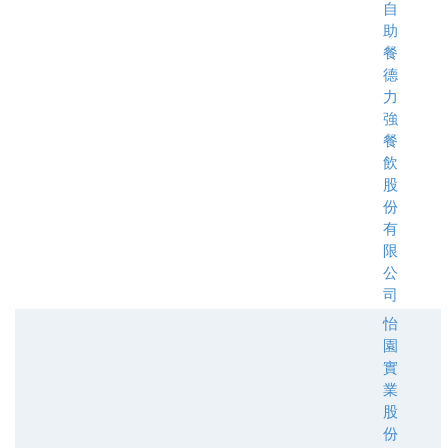
自
助
餐
德
力
強
餐
飲
股
份
有
限
公
司
怡
園
實
業
股
份