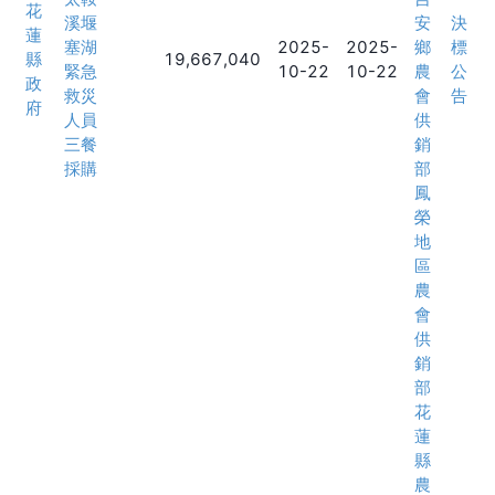
花
溪堰
安
決
蓮
塞湖
2025-
2025-
鄉
標
縣
19,667,040
緊急
10-22
10-22
農
公
政
救災
會
告
府
人員
供
三餐
銷
採購
部
鳳
榮
地
區
農
會
供
銷
部
花
蓮
縣
農