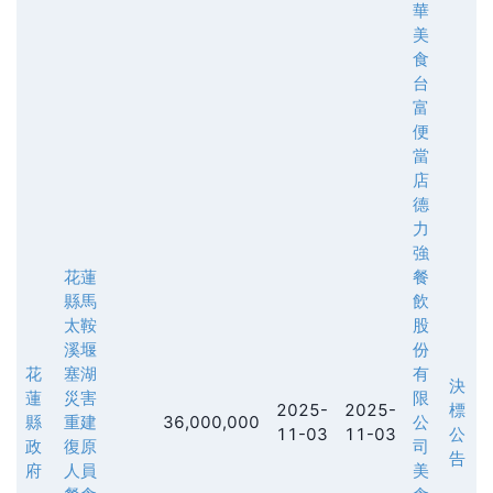
華
美
食
台
富
便
當
店
德
力
強
花蓮
餐
縣馬
飲
太鞍
股
溪堰
份
花
塞湖
有
決
蓮
災害
限
2025-
2025-
標
縣
重建
36,000,000
公
11-03
11-03
公
政
復原
司
告
府
人員
美