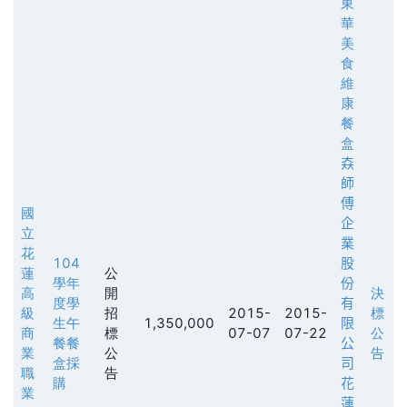
東
華
美
食
維
康
餐
盒
𡘙
師
傅
國
企
立
業
花
104
股
蓮
公
學年
份
高
開
決
度學
有
級
招
2015-
2015-
標
生午
1,350,000
限
商
標
07-07
07-22
公
餐餐
公
業
公
告
盒採
司
職
告
購
花
業
蓮