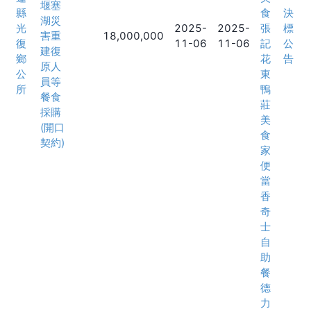
堰塞
縣
食
決
湖災
光
2025-
2025-
張
標
害重
18,000,000
復
11-06
11-06
記
公
建復
鄉
花
告
原人
公
東
員等
所
鴨
餐食
莊
採購
美
(開口
食
契約)
家
便
當
香
奇
士
自
助
餐
德
力