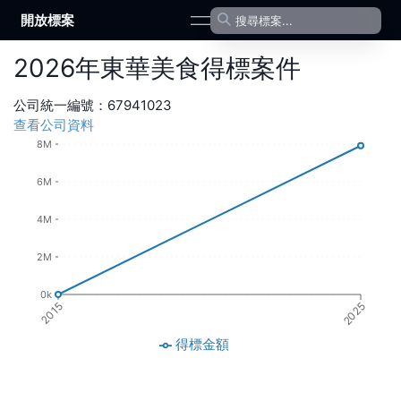
開放標案
open navigation menu
2026
年
東華美食
得標案件
公司統一編號：
67941023
查看公司資料
8M
6M
4M
2M
0k
2015
2025
得標金額