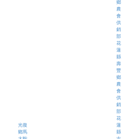
鄉
農
會
供
銷
部
花
蓮
縣
壽
豐
鄉
農
會
供
銷
部
花
光復
蓮
鄉馬
縣
太鞍
吉