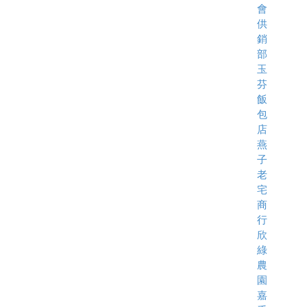
會
供
銷
部
玉
芬
飯
包
店
燕
子
老
宅
商
行
欣
綠
農
園
嘉