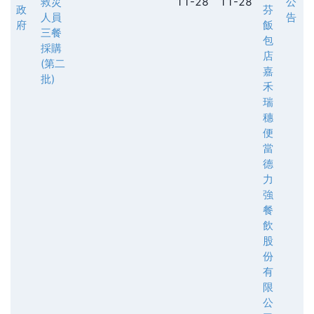
救災
11-28
11-28
公
政
芬
人員
告
府
飯
三餐
包
採購
店
(第二
嘉
批)
禾
瑞
穗
便
當
德
力
強
餐
飲
股
份
有
限
公