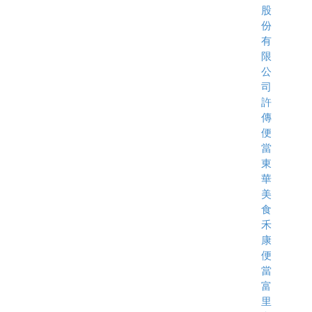
股
份
有
限
公
司
許
傳
便
當
東
華
美
食
禾
康
便
當
富
里