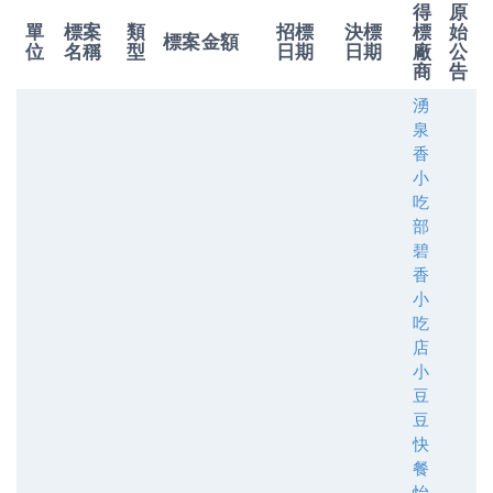
得
原
單
標案
類
招標
決標
標
始
標案金額
位
名稱
型
日期
日期
廠
公
商
告
湧
泉
香
小
吃
部
碧
香
小
吃
店
小
豆
豆
快
餐
怡