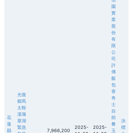
園
實
業
股
份
有
限
公
司
許
傳
飯
包
香
光復
奇
鄉馬
士
太鞍
自
溪堰
花
助
塞湖
決
蓮
餐
緊急
2025-
2025-
標
縣
7,966,200
玉