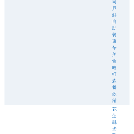
司
鼎
鮮
自
助
餐
東
華
美
食
哈
軒
森
餐
飲
舖
花
蓮
縣
光