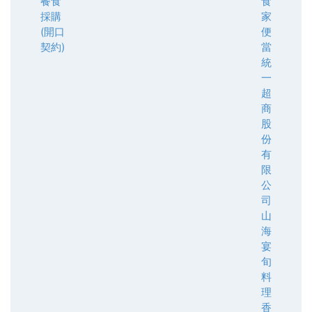
餐食
食
採購
家
(開口
便
契約)
當
統
一
超
商
股
份
有
限
公
司
山
海
宴
旬
料
理
香