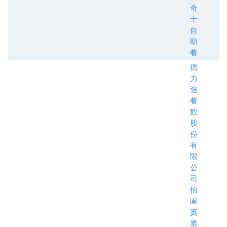
奇
士
自
助
餐
德
力
強
餐
飲
股
份
有
限
公
司
怡
園
實
業