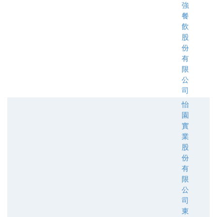
強
餐
飲
股
份
有
限
公
司
怡
園
實
業
股
份
有
限
公
司
東