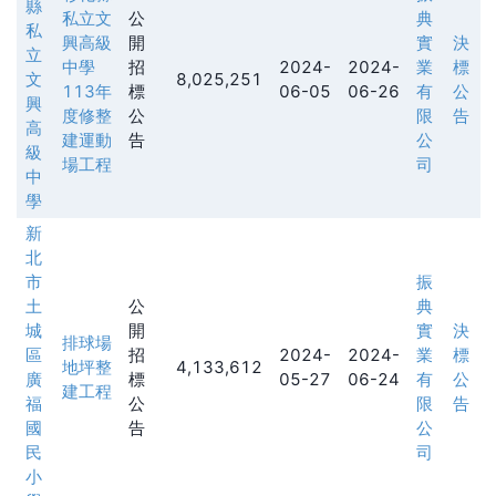
縣
私立文
公
典
私
興高級
開
實
決
立
中學
招
2024-
2024-
業
標
文
8,025,251
113年
標
06-05
06-26
有
公
興
度修整
公
限
告
高
建運動
告
公
級
場工程
司
中
學
新
北
市
振
土
公
典
城
開
實
決
排球場
區
招
2024-
2024-
業
標
地坪整
4,133,612
廣
標
05-27
06-24
有
公
建工程
福
公
限
告
國
告
公
民
司
小