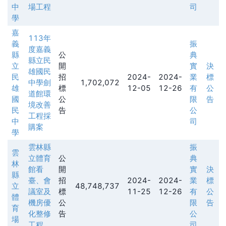
中
場工程
司
學
嘉
113年
義
振
度嘉義
縣
公
典
縣立民
立
開
實
決
雄國民
民
招
2024-
2024-
業
標
中學劍
1,702,072
雄
標
12-05
12-26
有
公
道館環
國
公
限
告
境改善
民
告
公
工程採
中
司
購案
學
雲林縣
振
雲
立體育
公
典
林
館看
開
實
決
縣
臺、會
招
2024-
2024-
業
標
立
48,748,737
議室及
標
11-25
12-26
有
公
體
機房優
公
限
告
育
化整修
告
公
場
工程
司