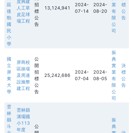
度興建
區
招
2024-
2024-
業
標
人工草
13,124,941
後
標
07-14
08-20
有
公
皮足球
勁
公
限
告
場工程
國
告
公
民
司
小
學
振
國
公
典
屏商校
立
開
實
決
區操場
屏
招
2024-
2024-
業
標
及周邊
25,242,686
東
標
07-04
08-05
有
公
設施整
大
公
限
告
建工程
學
告
公
司
雲
雲林縣
林
溝壩國
縣
振
小113
斗
公
典
年度
六
開
實
決