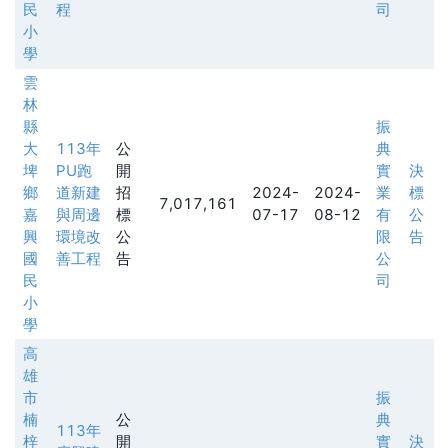
民
程
司
小
學
雲
林
縣
振
大
113年
公
典
埤
PU跑
開
實
決
鄉
道新建
招
2024-
2024-
業
標
7,017,161
嘉
與周邊
標
07-17
08-12
有
公
興
環境改
公
限
告
國
善工程
告
公
民
司
小
學
高
雄
市
振
楠
公
典
113年
梓
開
實
決