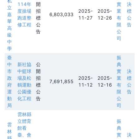
私
114年
開
實
決
立
度操場
招
2025-
2025-
業
標
嘉
6,803,033
跑道整
標
11-27
12-26
有
公
華
修工程
公
限
告
高
告
公
級
司
中
學
臺
振
中
新社協
公
典
市
中籃球
開
實
決
政
場及松
招
2025-
2025-
業
標
7,691,855
府
鶴運動
標
11-12
12-16
有
公
運
公園優
公
限
告
動
化工程
告
公
局
司
雲林縣
立體育
振
雲
館看
典
林
臺、會
實
決
縣