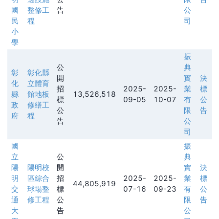
國
整修工
告
公
民
程
司
小
學
振
公
典
彰
彰化縣
開
實
決
化
立體育
招
2025-
2025-
業
標
縣
館地板
13,526,518
標
09-05
10-07
有
公
政
修繕工
公
限
告
府
程
告
公
司
國
振
立
公
典
陽
陽明校
開
實
決
明
區綜合
招
2025-
2025-
業
標
44,805,919
交
球場整
標
07-16
09-23
有
公
通
修工程
公
限
告
大
告
公