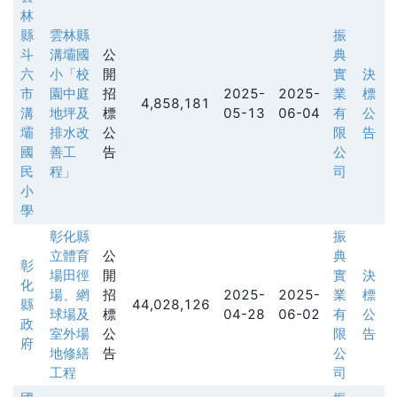
林
縣
雲林縣
振
斗
溝壩國
公
典
六
小「校
開
實
決
市
園中庭
招
2025-
2025-
業
標
4,858,181
溝
地坪及
標
05-13
06-04
有
公
壩
排水改
公
限
告
國
善工
告
公
民
程」
司
小
學
彰化縣
振
立體育
公
典
彰
場田徑
開
實
決
化
場、網
招
2025-
2025-
業
標
縣
44,028,126
球場及
標
04-28
06-02
有
公
政
室外場
公
限
告
府
地修繕
告
公
工程
司