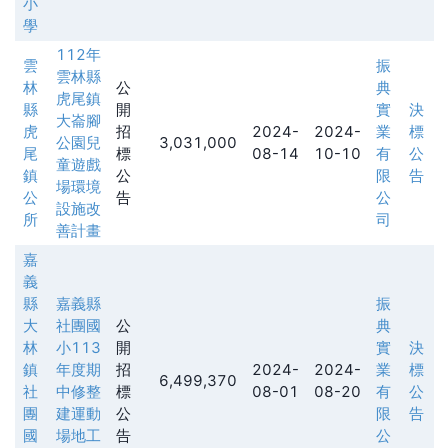
小
學
112年
雲
振
雲林縣
林
公
典
虎尾鎮
縣
開
實
決
大崙腳
虎
招
2024-
2024-
業
標
公園兒
3,031,000
尾
標
08-14
10-10
有
公
童遊戲
鎮
公
限
告
場環境
公
告
公
設施改
所
司
善計畫
嘉
義
縣
嘉義縣
振
大
社團國
公
典
林
小113
開
實
決
鎮
年度期
招
2024-
2024-
業
標
6,499,370
社
中修整
標
08-01
08-20
有
公
團
建運動
公
限
告
國
場地工
告
公