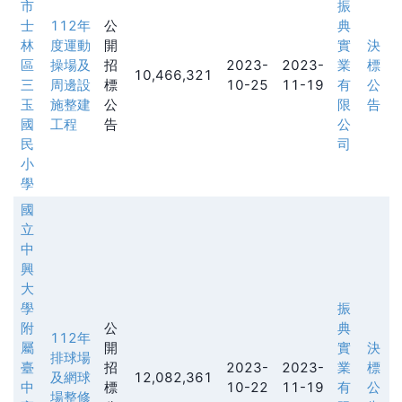
市
振
士
112年
公
典
林
度運動
開
實
決
區
操場及
招
2023-
2023-
業
標
10,466,321
三
周邊設
標
10-25
11-19
有
公
玉
施整建
公
限
告
國
工程
告
公
民
司
小
學
國
立
中
興
大
學
振
附
公
典
112年
屬
開
實
決
排球場
臺
招
2023-
2023-
業
標
及網球
12,082,361
中
標
10-22
11-19
有
公
場整修