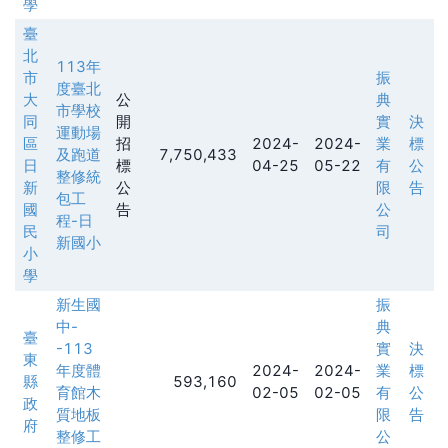
學
臺
北
113年
市
振
度臺北
大
公
典
市學校
同
開
實
決
運動場
區
招
2024-
2024-
業
標
及跑道
7,750,433
日
標
04-25
05-22
有
公
整修統
新
公
限
告
包工
國
告
公
程-日
民
司
新國小
小
學
新生國
振
中-
典
臺
-113
實
決
東
年度體
2024-
2024-
業
標
縣
593,160
育館木
02-05
02-05
有
公
政
質地板
限
告
府
整修工
公