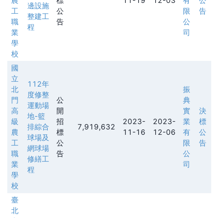
農
標
11-19
12-03
有
公
邊設施
工
公
限
告
整建工
職
告
公
程
業
司
學
校
國
立
112年
北
振
度修整
門
公
典
運動場
高
開
實
決
地-籃
級
招
2023-
2023-
業
標
排綜合
7,919,632
農
標
11-16
12-06
有
公
球場及
工
公
限
告
網球場
職
告
公
修繕工
業
司
程
學
校
臺
北