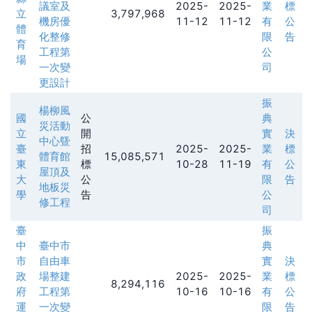
議室及
2025-
2025-
業
標
立
3,797,968
機房優
11-12
11-12
有
公
體
化整修
限
告
育
工程第
公
場
一次變
司
更設計
振
楊柳風
國
公
典
災活動
立
開
實
決
中心曁
臺
招
2025-
2025-
業
標
體育館
15,085,571
東
標
10-28
11-19
有
公
屋頂及
大
公
限
告
地板災
學
告
公
修工程
司
臺
振
中
臺中市
典
市
自由車
實
決
政
場整建
2025-
2025-
業
標
8,294,116
府
工程第
10-16
10-16
有
公
運
一次變
限
告