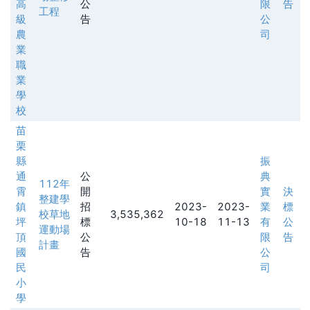
高
公
限
告
工程
級
告
公
農
司
業
職
業
學
校
苗
栗
縣
振
通
公
典
112年
霄
開
實
決
整建學
鎮
招
2023-
2023-
業
標
校草地
3,535,362
坪
標
10-18
11-13
有
公
運動場
頂
公
限
告
計畫
國
告
公
民
司
小
學