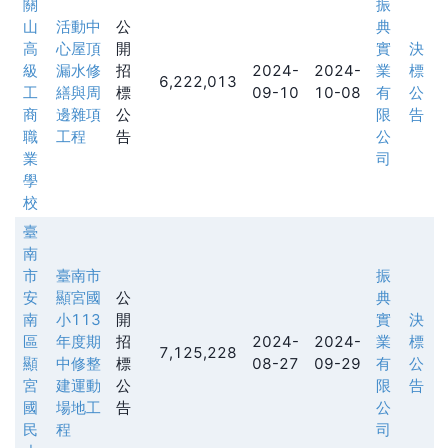
關
振
山
活動中
公
典
高
心屋頂
開
實
決
級
漏水修
招
2024-
2024-
業
標
6,222,013
工
繕與周
標
09-10
10-08
有
公
商
邊雜項
公
限
告
職
工程
告
公
業
司
學
校
臺
南
市
臺南市
振
安
顯宮國
公
典
南
小113
開
實
決
區
年度期
招
2024-
2024-
業
標
7,125,228
顯
中修整
標
08-27
09-29
有
公
宮
建運動
公
限
告
國
場地工
告
公
民
程
司