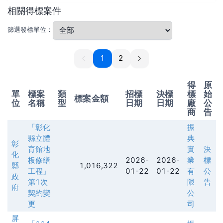
相關得標案件
篩選發標單位：
1
1
2
得
原
單
標案
類
招標
決標
標
始
標案金額
位
名稱
型
日期
日期
廠
公
商
告
「彰化
振
縣立體
典
彰
育館地
實
決
化
板修繕
2026-
2026-
業
標
縣
1,016,322
工程」
01-22
01-22
有
公
政
第1次
限
告
府
契約變
公
更
司
屏