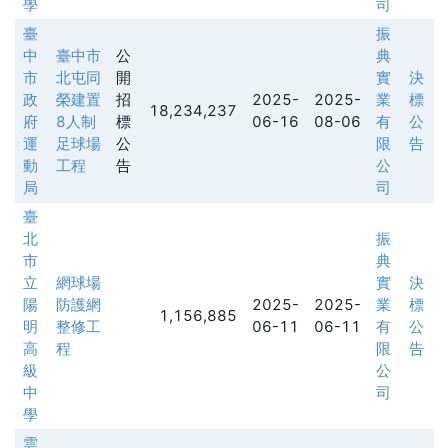
學
司
臺
振
中
臺中市
公
典
市
北屯同
開
實
決
政
榮建置
招
2025-
2025-
業
標
18,234,237
府
8人制
標
06-16
08-06
有
公
運
足球場
公
限
告
動
工程
告
公
局
司
臺
北
振
市
典
立
網球場
實
決
陽
防護網
2025-
2025-
業
標
1,156,885
明
整修工
06-11
06-11
有
公
高
程
限
告
級
公
中
司
學
雲