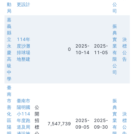
動
更設計
公
局
司
嘉
義
振
縣
典
立
114年
實
決
永
度沙灘
2025-
2025-
業
標
0
慶
排球場
10-14
11-05
有
公
高
地整建
限
告
級
公
中
司
學
臺
南
市
臺南市
振
善
陽明國
公
典
化
小114
開
實
決
區
年度跑
招
2025-
2025-
業
標
7,547,739
陽
道及周
標
09-05
09-30
有
公
明
邊設施
公
限
告