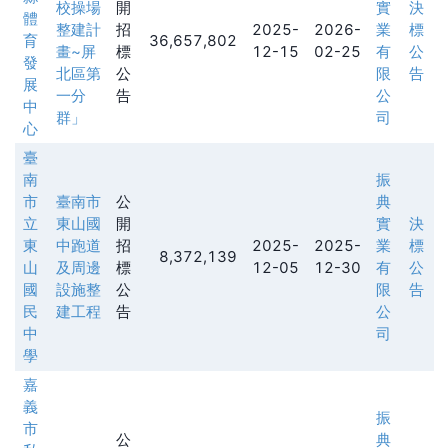
校操場
開
實
決
體
整建計
招
2025-
2026-
業
標
育
36,657,802
畫~屏
標
12-15
02-25
有
公
發
北區第
公
限
告
展
一分
告
公
中
群」
司
心
臺
南
振
市
臺南市
公
典
立
東山國
開
實
決
東
中跑道
招
2025-
2025-
業
標
8,372,139
山
及周邊
標
12-05
12-30
有
公
國
設施整
公
限
告
民
建工程
告
公
中
司
學
嘉
義
振
市
公
典