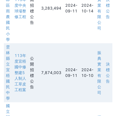
區
度中央
招
2024-
2024-
業
標
3,283,494
雨
球場整
標
09-11
10-14
有
公
農
修工程
公
限
告
國
告
公
民
司
小
學
雲
林
振
113年
縣
公
典
度宜梧
立
開
實
決
國中修
宜
招
2024-
2024-
業
標
整建5
7,874,003
梧
標
09-11
10-10
有
公
人制人
國
公
限
告
工草皮
民
告
公
工程案
中
司
學
國
立