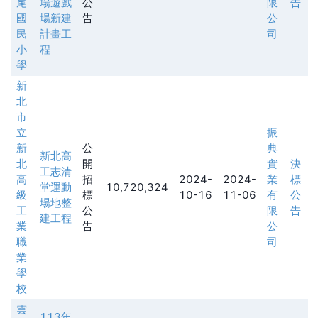
尾
場遊戲
公
限
告
國
場新建
告
公
民
計畫工
司
小
程
學
新
北
市
立
振
新
公
典
新北高
北
開
實
決
工志清
高
招
2024-
2024-
業
標
堂運動
10,720,324
級
標
10-16
11-06
有
公
場地整
工
公
限
告
建工程
業
告
公
職
司
業
學
校
雲
113年