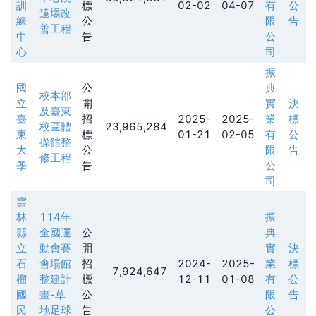
訓
標
02-02
04-07
有
公
遠場改
練
公
限
告
善工程
中
告
公
心
司
振
國
公
典
校本部
立
開
實
決
及臺東
臺
招
2025-
2025-
業
標
校區體
23,965,284
東
標
01-21
02-05
有
公
操館整
大
公
限
告
修工程
學
告
公
司
雲
林
114年
振
縣
全國運
公
典
立
動會賽
開
實
決
石
會場館
招
2024-
2025-
業
標
7,924,647
榴
整建計
標
12-11
01-08
有
公
國
畫-草
公
限
告
民
地足球
告
公