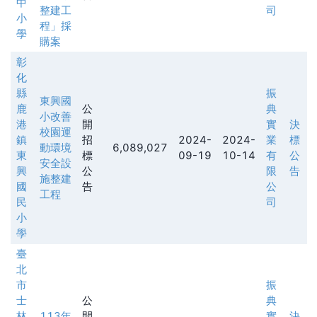
中
整建工
司
小
程」採
學
購案
彰
化
縣
振
東興國
鹿
公
典
小改善
港
開
實
決
校園運
鎮
招
2024-
2024-
業
標
動環境
6,089,027
東
標
09-19
10-14
有
公
安全設
興
公
限
告
施整建
國
告
公
工程
民
司
小
學
臺
北
市
振
士
公
典
林
113年
開
實
決