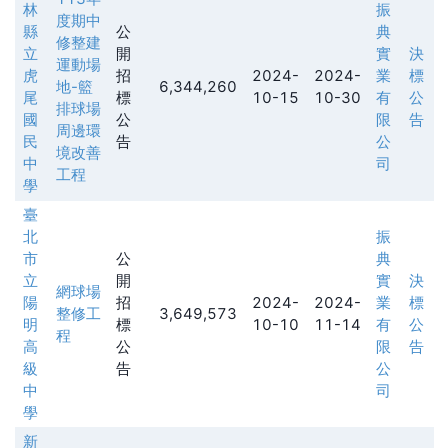
林
振
度期中
縣
公
典
修整建
立
開
實
決
運動場
虎
招
2024-
2024-
業
標
地-籃
6,344,260
尾
標
10-15
10-30
有
公
排球場
國
公
限
告
周邊環
民
告
公
境改善
中
司
工程
學
臺
北
振
市
公
典
立
開
實
決
網球場
陽
招
2024-
2024-
業
標
整修工
3,649,573
明
標
10-10
11-14
有
公
程
高
公
限
告
級
告
公
中
司
學
新