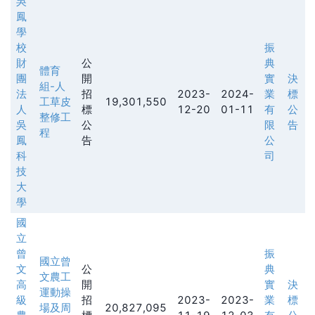
吳
鳳
學
校
振
財
公
典
體育
團
開
實
決
組-人
法
招
2023-
2024-
業
標
工草皮
19,301,550
人
標
12-20
01-11
有
公
整修工
吳
公
限
告
程
鳳
告
公
科
司
技
大
學
國
立
曾
振
國立曾
文
公
典
文農工
高
開
實
決
運動操
級
招
2023-
2023-
業
標
場及周
20,827,095