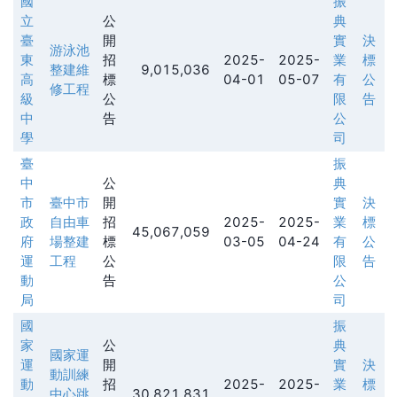
國
振
立
公
典
臺
開
實
決
游泳池
東
招
2025-
2025-
業
標
整建維
9,015,036
高
標
04-01
05-07
有
公
修工程
級
公
限
告
中
告
公
學
司
臺
振
中
公
典
市
臺中市
開
實
決
政
自由車
招
2025-
2025-
業
標
45,067,059
府
場整建
標
03-05
04-24
有
公
運
工程
公
限
告
動
告
公
局
司
國
振
家
公
典
國家運
運
開
實
決
動訓練
動
招
2025-
2025-
業
標
中心跳
30,821,831