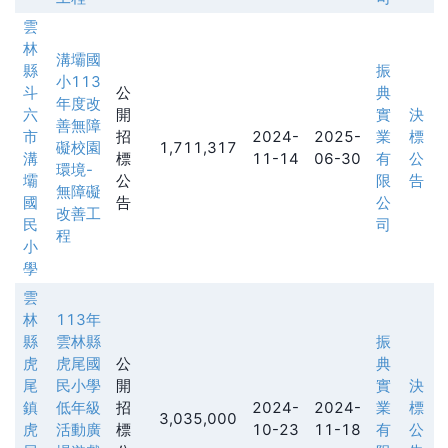
雲
林
溝壩國
縣
振
小113
斗
公
典
年度改
六
開
實
決
善無障
市
招
2024-
2025-
業
標
礙校園
1,711,317
溝
標
11-14
06-30
有
公
環境-
壩
公
限
告
無障礙
國
告
公
改善工
民
司
程
小
學
雲
林
113年
縣
雲林縣
振
虎
虎尾國
公
典
尾
民小學
開
實
決
鎮
低年級
招
2024-
2024-
業
標
3,035,000
虎
活動廣
標
10-23
11-18
有
公