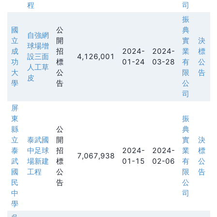
程
司
振
國
公
典
自強網
立
開
實
決
球場增
成
招
2024-
2024-
業
標
設三面
4,126,001
功
標
01-24
03-28
有
公
人工草
大
公
限
告
皮
學
告
公
司
屏
東
振
縣
公
典
立
泰武國
開
實
決
泰
中足球
招
2024-
2024-
業
標
7,067,938
武
場新建
標
01-15
02-06
有
公
國
工程
公
限
告
民
告
公
中
司
學