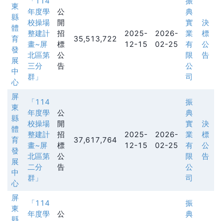
「114
振
東
年度學
公
典
縣
校操場
開
實
決
體
整建計
招
2025-
2026-
業
標
育
35,513,722
畫~屏
標
12-15
02-25
有
公
發
北區第
公
限
告
展
三分
告
公
中
群」
司
心
屏
「114
振
東
年度學
公
典
縣
校操場
開
實
決
體
整建計
招
2025-
2026-
業
標
育
37,617,764
畫~屏
標
12-15
02-25
有
公
發
北區第
公
限
告
展
二分
告
公
中
群」
司
心
屏
「114
振
東
年度學
公
典
縣