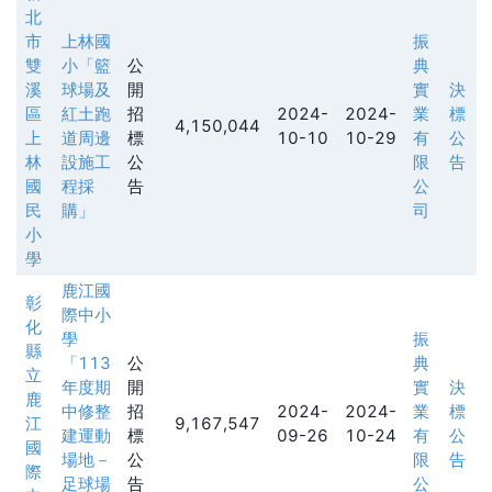
北
市
上林國
振
雙
小「籃
公
典
溪
球場及
開
實
決
區
紅土跑
招
2024-
2024-
業
標
4,150,044
上
道周邊
標
10-10
10-29
有
公
林
設施工
公
限
告
國
程採
告
公
民
購」
司
小
學
鹿江國
彰
際中小
化
學
振
縣
「113
公
典
立
年度期
開
實
決
鹿
中修整
招
2024-
2024-
業
標
江
9,167,547
建運動
標
09-26
10-24
有
公
國
場地－
公
限
告
際
足球場
告
公