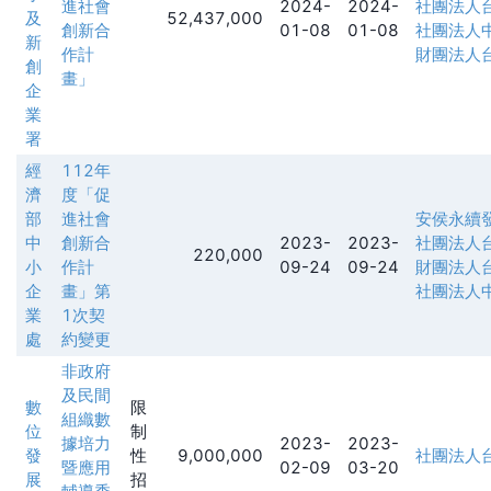
進社會
2024-
2024-
社團法人
及
52,437,000
創新合
01-08
01-08
社團法人
新
作計
財團法人
創
畫」
企
業
署
經
112年
濟
度「促
部
進社會
安侯永續
中
創新合
2023-
2023-
社團法人
220,000
小
作計
09-24
09-24
財團法人
企
畫」第
社團法人
業
1次契
處
約變更
非政府
及民間
數
限
組織數
位
制
據培力
2023-
2023-
發
性
9,000,000
社團法人
暨應用
02-09
03-20
展
招