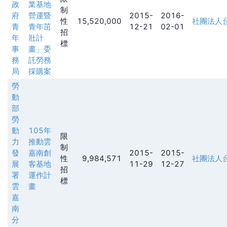
政
業基地
制
府
營運暨
2015-
2016-
性
15,520,000
社團法人
青
青年茁
12-21
02-01
招
年
壯計
標
事
畫」委
務
託勞務
局
採購案
勞
動
部
勞
動
105年
限
力
推動雲
制
發
嘉南創
2015-
2015-
性
9,984,571
社團法人
展
客基地
11-29
12-27
招
署
運作計
標
雲
畫
嘉
南
分