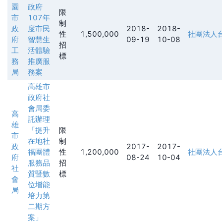
園
政府
限
市
107年
制
政
度市民
2018-
2018-
性
1,500,000
社團法人
府
智慧生
09-19
10-08
招
工
活體驗
標
務
推廣服
局
務案
高雄市
政府社
會局委
高
託辦理
雄
「提升
限
市
在地社
制
政
2017-
2017-
福團體
性
1,200,000
社團法人
府
08-24
10-04
服務品
招
社
質暨數
標
會
位增能
局
培力第
二期方
案」