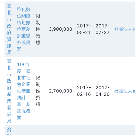
臺
強化數
北
位關懷
限
市
縮短數
制
政
2017-
2017-
位落差
性
3,900,000
社團法人
府
05-21
07-27
計畫委
招
資
外服務
標
訊
案
局
臺
106年
北
度「臺
市
北市社
限
政
會企業
制
府
2017-
2017-
推廣服
性
2,700,000
社團法人
產
02-16
04-20
務計
招
業
畫」委
標
發
託服務
展
案
局
勞