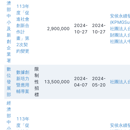
濟
113年
部
度「促
中
安侯永續
進社會
小
(KPMGSust
創新合
2024-
2024-
及
2,900,000
社團法人
作計
10-27
10-27
新
財團法人
畫」第
創
社團法人
2次契
企
約變更
業
署
數
限
數據創
位
制
新培力
2024-
2024-
發
性
13,500,000
社團法人
暨應用
04-07
05-20
展
招
輔導案
部
標
經
濟
部
113年
中
度「促
安侯永續
小