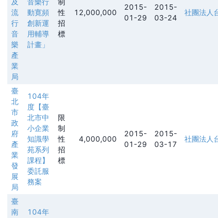
及
音樂行
制
2015-
2015-
流
動寛頻
性
12,000,000
社團法人
01-29
03-24
行
創新運
招
音
用輔導
標
樂
計畫」
產
業
局
臺
104年
北
度【臺
市
北市中
限
政
小企業
制
府
2015-
2015-
知識學
性
4,000,000
社團法人
產
01-29
03-17
苑系列
招
業
課程】
標
發
委託服
展
務案
局
臺
南
104年