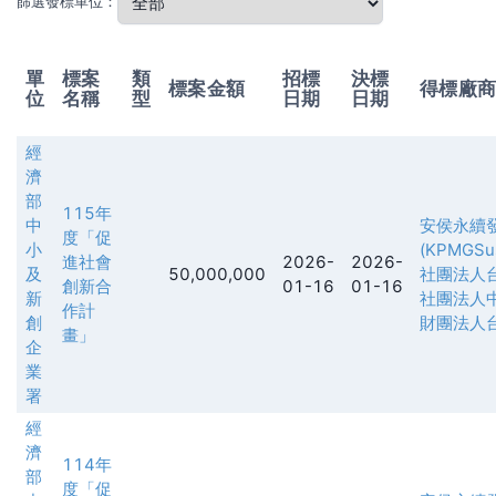
篩選發標單位：
單
標案
類
招標
決標
標案金額
得標廠
位
名稱
型
日期
日期
經
濟
部
115年
中
安侯永續
度「促
小
(KPMGSust
進社會
2026-
2026-
及
50,000,000
社團法人
創新合
01-16
01-16
新
社團法人
作計
創
財團法人
畫」
企
業
署
經
濟
114年
部
度「促