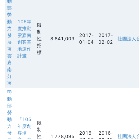
動
部
勞
動
106年
限
力
度推動
制
發
雲嘉南
2017-
2017-
性
8,841,009
社團法人
展
創客基
01-04
02-02
招
署
地運作
標
雲
計畫
嘉
南
分
署
勞
動
部
勞
動
「105
限
力
年度創
制
發
客培
2016-
2016-
性
1,778,095
社團法人