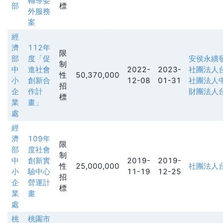
輔導委
部
標
外服務
案
經
濟
112年
限
部
度「促
安侯永續
制
中
進社會
2022-
2023-
社團法人
性
50,370,000
小
創新合
12-08
01-31
社團法人
招
企
作計
財團法人
標
業
畫」
處
經
濟
109年
限
部
度社會
制
中
創新實
2019-
2019-
性
25,000,000
社團法人
小
驗中心
11-19
12-25
招
企
營運計
標
業
畫
處
桃
桃園市