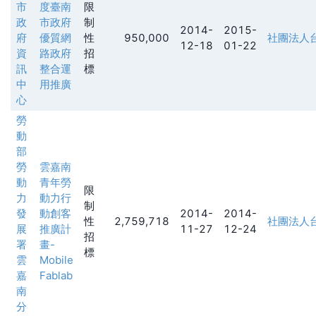
市
度臺南
限
政
市政府
制
2014-
2015-
府
優質網
性
950,000
社團法人
12-18
01-22
資
路政府
招
訊
整合運
標
中
用推廣
心
勞
動
部
勞
雲嘉南
動
青年勞
限
力
動力行
制
發
動創客
2014-
2014-
性
2,759,718
社團法人
展
推廣計
11-27
12-24
招
署
畫-
標
雲
Mobile
嘉
Fablab
南
分