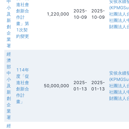
中
安侯永續
進社會
小
(KPMGSust
創新合
2025-
2025-
及
1,220,000
社團法人
作計
10-09
10-09
新
社團法人
畫」第
創
財團法人
1次契
企
約變更
業
署
經
濟
部
114年
中
安侯永續
度「促
小
(KPMGSust
進社會
2025-
2025-
及
50,000,000
社團法人
創新合
01-13
01-13
新
社團法人
作計
創
財團法人
畫」
企
業
署
經