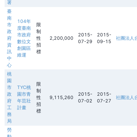
署
臺
南
104年
市
限
度臺南
政
制
市政府
2015-
2015-
府
性
2,200,000
社團法人
數位文
07-29
09-15
資
招
創園區
訊
標
維運
中
心
桃
園
限
市
TYC桃
制
政
園市青
2015-
2015-
性
9,115,260
社團法人
府
年茁壯
07-02
07-27
招
工
計畫
標
務
局
勞
動