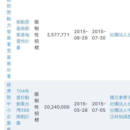
部
勞
動
推動雲
限
力
嘉南創
制
發
2015-
2015-
客基地
性
2,577,771
社團法人
展
06-29
07-30
運作計
招
署
畫
標
雲
嘉
南
分
署
經
濟
104年
限
部
度行動
國立東華
制
中
創業台
2015-
2015-
社團法人
性
20,240,000
小
灣368
05-28
07-05
社團法人
招
企
推動計
泛科知識
標
業
畫
處