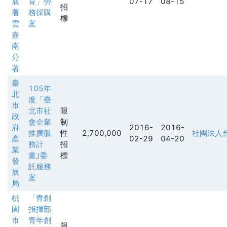
展
育」勞
07-17
08-15
招
署
務採購
標
雲
案
嘉
南
分
署
臺
105年
北
度「臺
市
北市社
限
政
會企業
制
府
2016-
2016-
推廣服
性
2,700,000
社團法人
產
02-29
04-20
務計
招
業
畫｣委
標
發
託服務
展
案
局
桃
「青創
園
指揮部
市
青年創
限