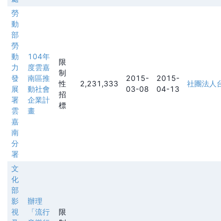
勞
動
部
勞
動
104年
限
力
度雲嘉
制
發
南區推
2015-
2015-
性
2,231,333
社團法人
展
動社會
03-08
04-13
招
署
企業計
標
雲
畫
嘉
南
分
署
文
化
部
影
辦理
視
「流行
限