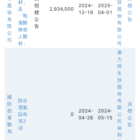
材」
技
股
招
2024-
2025-
標
及
2,934,000
股
份
標
12-19
04-01
公
「戰
份
有
公
告
傷醫
有
限
告
療個
限
公
人醫
公
司
材」
司
康
力
得
生
技
股
份
國
防水
有
防
決
透氣
限
部
2024-
2024-
標
貼布
0
公
軍
04-28
05-15
公
等2
司
醫
告
項
裕
局
利