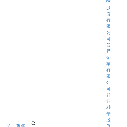
技
股
份
有
限
公
司
營
昇
企
業
有
限
公
司
群
鈺
科
學
股
公
國
戰傷
份