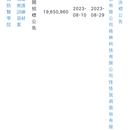
開
決
防
救護
有
招
2023-
2023-
標
醫
訓練
19,650,960
限
標
08-10
08-29
公
學
器材
公
公
告
院
案
司
告
格
林
科
技
有
限
公
司
怪
怪
貿
易
股
份
有
限