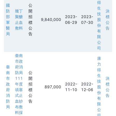
得
國
公
生
防
幾丁
開
決
技
部
聚醣
招
2023-
2023-
標
9,840,000
股
軍
止血
標
06-29
07-30
公
份
醫
敷料
公
告
有
局
告
限
公
司
臺南
康
市政
力
臺
府消
得
南
防局
公
生
市
111
開
決
技
政
年度
招
2022-
2022-
標
897,000
股
府
填塞
標
11-10
12-06
公
份
消
式止
公
告
有
防
血紗
告
限
局
布敷
公
料採
司