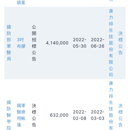
購案
康
力
得
國
公
生
防
開
決
技
部
3吋
招
2022-
2022-
標
4,140,000
股
軍
布膠
標
05-30
06-26
公
份
醫
公
告
有
局
告
限
公
司
康
力
得
國
生
國軍
決
決
防
技
醫療
標
2022-
2022-
標
醫
632,000
股
用帳
公
02-08
03-03
公
學
份
篷
告
告
院
有