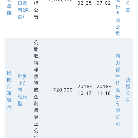
口敷
標
02-25
07-02
公
學
份
料(滅
公
告
院
有
菌)
告
限
公
司
公
開
取
康
得
力
報
得
國
動脈
價
生
防
決
止血
單
技
部
2018-
2018-
標
帶，
或
720,000
股
軍
10-17
11-18
公
戰術
企
份
醫
告
型
劃
有
局
書
限
更
公
正
司
公
告