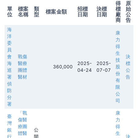
得
原
單
標案
類
招標
決標
標
始
標案金額
位
名稱
型
日期
日期
廠
公
商
告
海
康
洋
力
委
得
員
生
會
戰傷
決
技
海
醫療
2025-
2025-
標
360,000
股
巡
團體
04-24
07-07
公
份
署
醫材
告
有
偵
限
防
公
分
司
署
「戰
康
臺
傷醫
力
灣
療團
得
銀
公
體醫
生
行
開
決