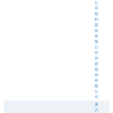
公
司
裕
利
股
份
有
限
公
司
祥
辰
股
份
有
限
公
司
康
力