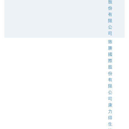
股
份
有
限
公
司
致
勝
國
際
股
份
有
限
公
司
康
力
得
生