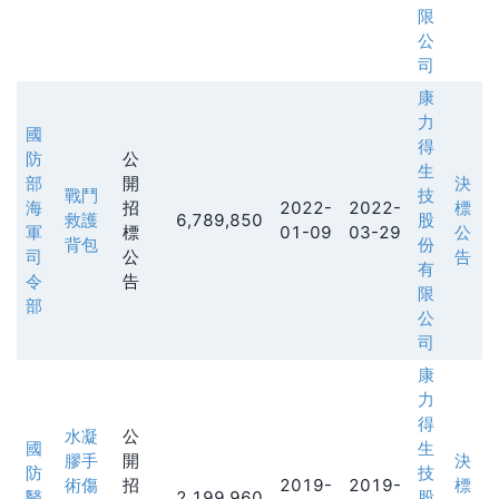
限
公
司
康
力
國
得
防
公
生
部
開
決
戰鬥
技
海
招
2022-
2022-
標
救護
6,789,850
股
軍
標
01-09
03-29
公
背包
份
司
公
告
有
令
告
限
部
公
司
康
力
得
水凝
公
國
生
膠手
開
決
防
技
術傷
招
2019-
2019-
標
醫
2,199,960
股