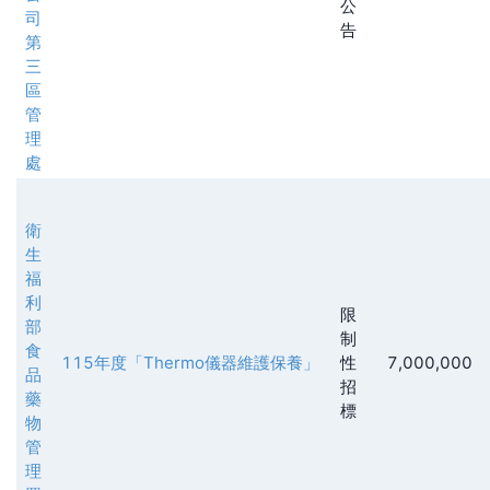
公
司
告
第
三
區
管
理
處
衛
生
福
利
限
部
制
食
115年度「Thermo儀器維護保養」
性
7,000,000
品
招
藥
標
物
管
理