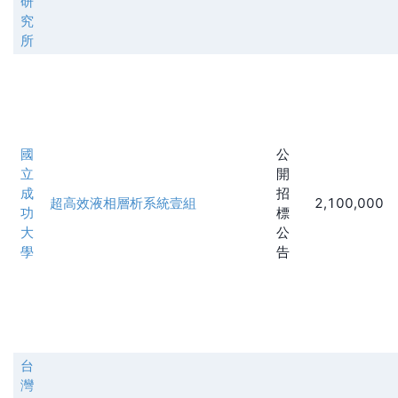
研
究
所
國
公
立
開
成
招
超高效液相層析系統壹組
2,100,000
功
標
大
公
學
告
台
灣