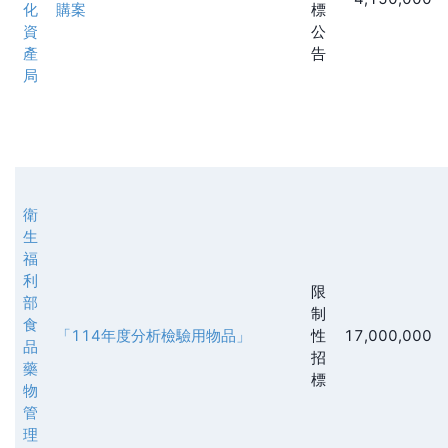
化
購案
標
資
公
產
告
局
衛
生
福
利
限
部
制
食
「114年度分析檢驗用物品」
性
17,000,000
品
招
藥
標
物
管
理