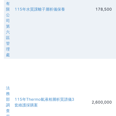
有
限
115年水質課離子層析儀保養
178,500
公
司
第
六
區
管
理
處
法
務
部
115年Thermo氣液相層析質譜儀3
2,600,000
調
套維護採購案
查