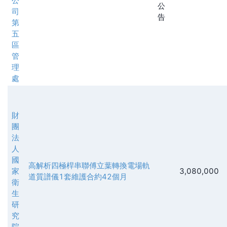
公
公
司
告
第
五
區
管
理
處
財
團
法
人
國
高解析四極桿串聯傅立葉轉換電場軌
家
3,080,000
道質譜儀1套維護合約42個月
衛
生
研
究
院