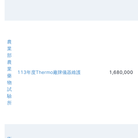
農
業
部
農
業
113年度Thermo廠牌儀器維護
1,680,000
藥
物
試
驗
所