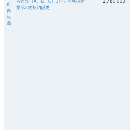
器維護（A、B、C）3項」勞務採購
2,780,000
府
案第2次契約變更
衛
生
局