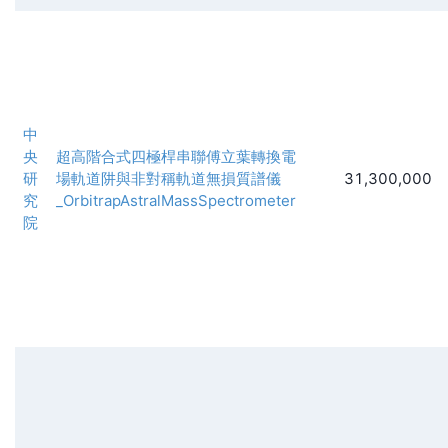
中
央
超高階合式四極桿串聯傅立葉轉換電
研
場軌道阱與非對稱軌道無損質譜儀
31,300,000
究
_OrbitrapAstralMassSpectrometer
院