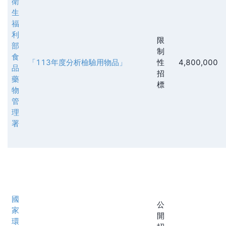
衛
生
福
利
限
部
制
食
「113年度分析檢驗用物品」
性
4,800,000
品
招
藥
標
物
管
理
署
國
公
家
開
環