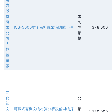
力
股
份
限
有
制
限
ICS-5000離子層析儀泵浦總成一件
性
378,000
公
招
司
標
大
林
發
電
廠
文
化
公
部
開
文
可攜式有機文物材質分析設備財物採
招
4,150,000