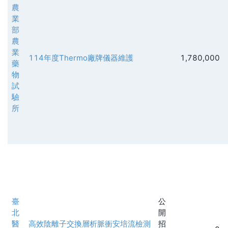
農
業
部
農
業
114年度Thermo廠牌儀器維護
1,780,000
藥
物
試
驗
所
臺
公
北
開
醫
高效陰離子交換層析脈衝安培流檢測
招