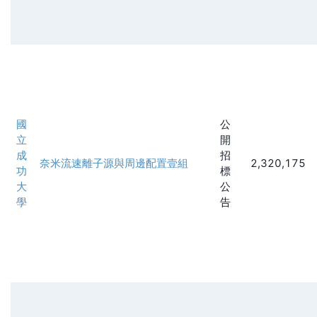
國
公
立
開
成
招
奈米流速離子源與周邊配置壹組
2,320,175
功
標
大
公
學
告