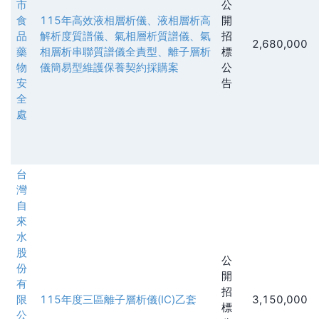
市
公
食
115年高效液相層析儀、液相層析高
開
品
解析度質譜儀、氣相層析質譜儀、氣
招
2,680,000
藥
相層析串聯質譜儀全責型、離子層析
標
物
儀簡易型維護保養契約採購案
公
安
告
全
處
台
灣
自
來
水
股
公
份
開
有
招
限
115年度三區離子層析儀(IC)乙套
3,150,000
標
公