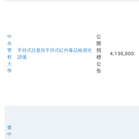
中
公
央
開
警
手持式拉曼與手持式紅外毒品檢測光
招
4,136,000
察
譜儀
標
大
公
學
告
臺
中