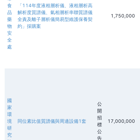
食
「114年度液相層析儀、液相層析高
品
解析度質譜儀、氣相層析串聯質譜儀
1,750,000
藥
全責及離子層析儀簡易型維護保養契
物
約」採購案
安
全
處
國
公
家
開
環
招
境
同位素比值質譜儀與周邊設備1套
17,000,000
標
研
公
究
告