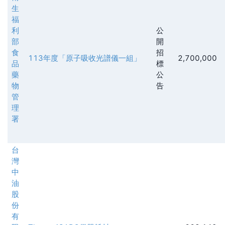
生
福
利
公
部
開
食
招
113年度「原子吸收光譜儀一組」
2,700,000
品
標
藥
公
物
告
管
理
署
台
灣
中
油
股
份
有