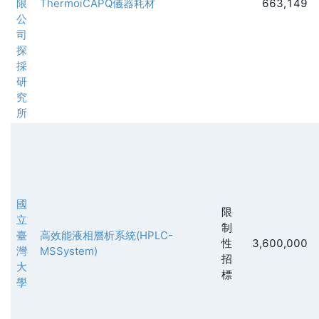
限
ThermoiCAPQ儀器耗材
663,149
公
司
探
採
研
究
所
國
限
立
制
臺
高效能液相層析系統(HPLC-
性
3,600,000
灣
MSSystem)
招
大
標
學