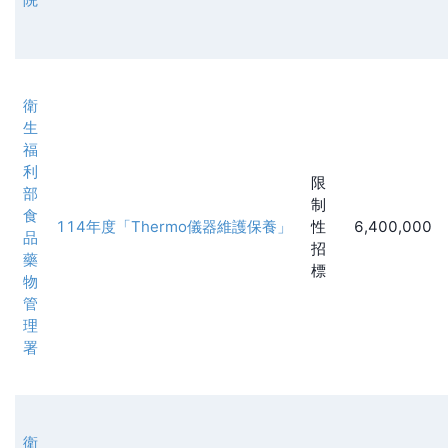
衛
生
福
利
限
部
制
食
114年度「Thermo儀器維護保養」
性
6,400,000
品
招
藥
標
物
管
理
署
衛