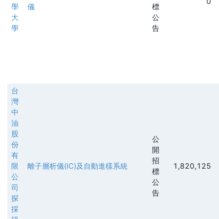
0
學
儀
標
大
公
學
告
台
灣
中
油
股
公
份
開
有
招
限
離子層析儀(IC)及自動進樣系統
1,820,125
標
公
公
司
告
探
採