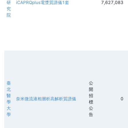
研
iCAPRQplus電漿質譜儀1套
7,627,083
究
院
臺
公
北
開
醫
招
奈米微流液相層析高解析質譜儀
0
學
標
大
公
學
告