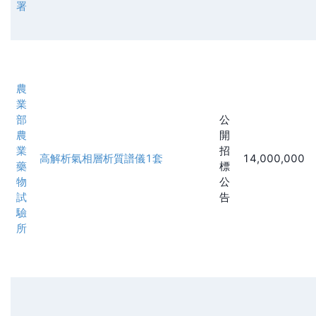
署
農
業
部
公
農
開
業
招
高解析氣相層析質譜儀1套
14,000,000
藥
標
物
公
試
告
驗
所