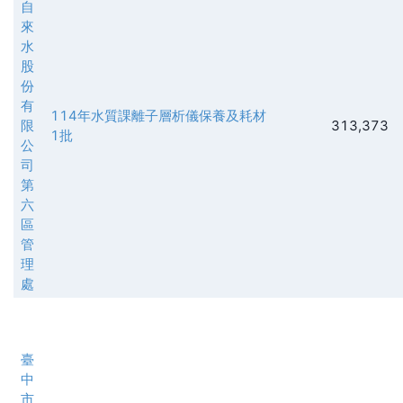
自
來
水
股
份
有
114年水質課離子層析儀保養及耗材
限
313,373
1批
公
司
第
六
區
管
理
處
臺
中
市