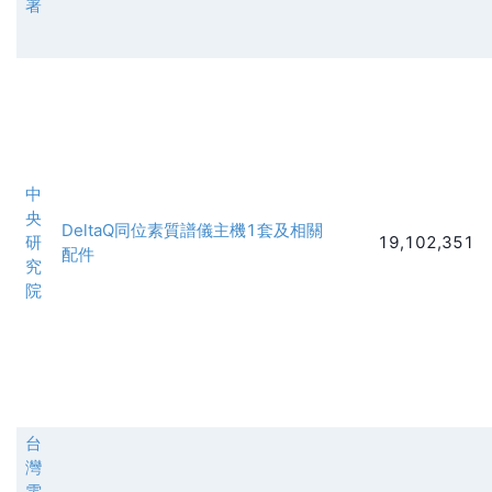
署
中
央
DeltaQ同位素質譜儀主機1套及相關
研
19,102,351
配件
究
院
台
灣
電