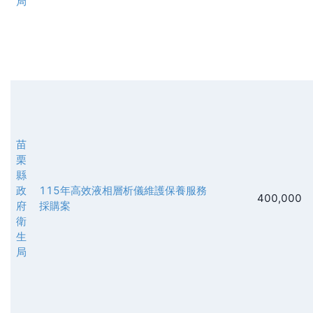
局
苗
栗
縣
政
115年高效液相層析儀維護保養服務
400,000
府
採購案
衛
生
局