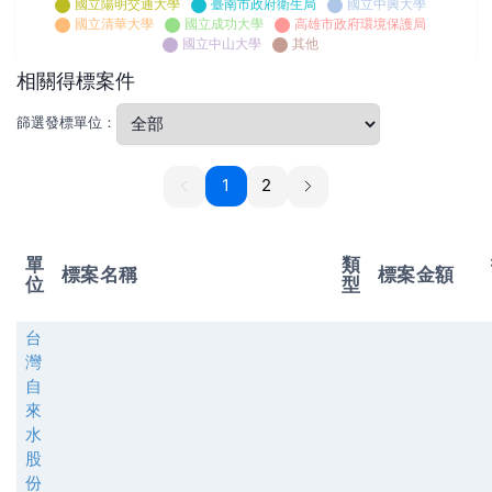
國立陽明交通大學
臺南市政府衛生局
國立中興大學
國立清華大學
國立成功大學
高雄市政府環境保護局
國立中山大學
其他
相關得標案件
篩選發標單位：
1
1
2
單
類
標案名稱
標案金額
位
型
台
灣
自
來
水
股
份