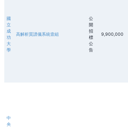
國
公
立
開
成
招
高解析質譜儀系統壹組
9,900,000
功
標
大
公
學
告
中
央