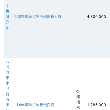
中
央
研
高階奈米維流速液相層析系統
4,300,000
究
院
台
灣
自
來
水
股
公
份
開
有
招
限
114年度離子層析儀採購
1,785,000
標