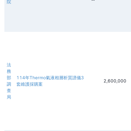
院
法
務
部
114年Thermo氣液相層析質譜儀3
2,600,000
調
套維護採購案
查
局