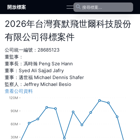
開放標案
open navigation menu
2026
年
台灣賽默飛世爾科技股份
有限公司
得標案件
公司統一編號：
28685123
董監事：
董事長
：
馮時瀚 Peng Sze Hann
董事
：
Syed Ali Sajjad Jafry
董事
：
邁世福 Michael Dennis Shafer
監察人
：
Jeffrey Michael Besio
查看公司資料
120M
90M
60M
30M