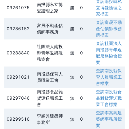
查詢
南投縣私
南投縣私立博
09261075
無
0
立博愛護理之
愛護理之家
家
標案
查詢
富晟不動
富晟不動產估
09286152
無
0
產估價師事務
價師事務所
所
標案
查詢
社團法人
社團法人南投
南投縣青年返
09288840
縣青年返鄉服
無
0
鄉服務協會
標
務協會
案
查詢
南投縣保
南投縣保育人
09291021
無
0
育人員職業工
員職業工會
會
標案
南投縣食品雜
查詢
南投縣食
09297046
貨運送職業工
無
0
品雜貨運送職
會
業工會
標案
查詢
李嵩興建
李嵩興建築師
09299516
無
0
築師事務所
標
事務所
案