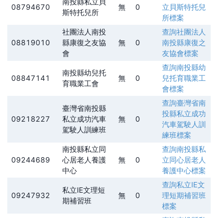
南投縣私立貝
08794670
無
0
立貝斯特托兒
斯特托兒所
所
標案
社團法人南投
查詢
社團法人
08819010
縣康復之友協
無
0
南投縣康復之
會
友協會
標案
查詢
南投縣幼
南投縣幼兒托
08847141
無
0
兒托育職業工
育職業工會
會
標案
查詢
臺灣省南
臺灣省南投縣
投縣私立成功
09218227
私立成功汽車
無
0
汽車駕駛人訓
駕駛人訓練班
練班
標案
南投縣私立同
查詢
南投縣私
09244689
心居老人養護
無
0
立同心居老人
中心
養護中心
標案
查詢
私立IE文
私立IE文理短
09247932
無
0
理短期補習班
期補習班
標案