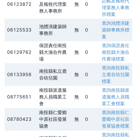
記帳及報稅代
06123872
及報稅代理業
無
0
理業務人事務
務人事務所
所
標案
查詢
池體演建
池體演建築師
06125533
無
0
築師事務所
標
事務所
案
保證責任南投
查詢
保證責任
06129762
縣大湳合作農
無
0
南投縣大湳合
場
作農場
標案
查詢
南投縣私
南投縣私立鹿
06133956
無
0
立鹿谷幼兒園
谷幼兒園
標案
南投縣派遣服
查詢
南投縣派
08775651
務人員職業工
無
0
遣服務人員職
會
業工會
標案
南投縣仁愛鄉
查詢
南投縣仁
08780423
中原社區發展
無
0
愛鄉中原社區
協會
發展協會
標案
查詢
南投縣私