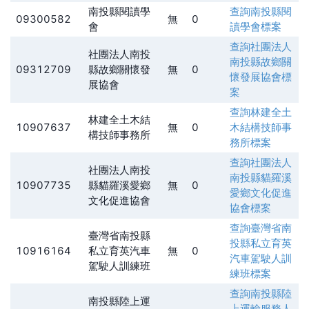
南投縣閱讀學
查詢
南投縣閱
09300582
無
0
會
讀學會
標案
查詢
社團法人
社團法人南投
南投縣故鄉關
09312709
縣故鄉關懷發
無
0
懷發展協會
標
展協會
案
查詢
林建全土
林建全土木結
10907637
無
0
木結構技師事
構技師事務所
務所
標案
查詢
社團法人
社團法人南投
南投縣貓羅溪
10907735
縣貓羅溪愛鄉
無
0
愛鄉文化促進
文化促進協會
協會
標案
查詢
臺灣省南
臺灣省南投縣
投縣私立育英
10916164
私立育英汽車
無
0
汽車駕駛人訓
駕駛人訓練班
練班
標案
查詢
南投縣陸
南投縣陸上運
上運輸服務人