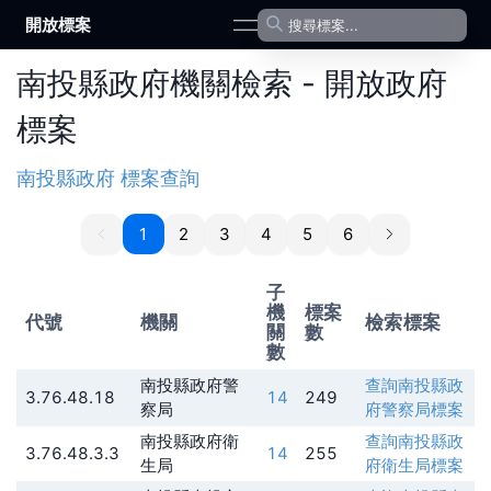
開放標案
open navigation menu
南投縣政府機關檢索 - 開放政府
標案
南投縣政府
標案查詢
1
1
2
3
4
5
6
子
機
標案
代號
機關
檢索標案
關
數
數
南投縣政府警
查詢
南投縣政
3.76.48.18
14
249
察局
府警察局
標案
南投縣政府衛
查詢
南投縣政
3.76.48.3.3
14
255
生局
府衛生局
標案