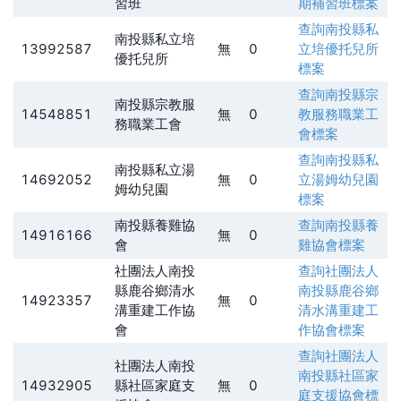
習班
期補習班
標案
查詢
南投縣私
南投縣私立培
13992587
無
0
立培優托兒所
優托兒所
標案
查詢
南投縣宗
南投縣宗教服
14548851
無
0
教服務職業工
務職業工會
會
標案
查詢
南投縣私
南投縣私立湯
14692052
無
0
立湯姆幼兒園
姆幼兒園
標案
南投縣養雞協
查詢
南投縣養
14916166
無
0
會
雞協會
標案
社團法人南投
查詢
社團法人
縣鹿谷鄉清水
南投縣鹿谷鄉
14923357
無
0
溝重建工作協
清水溝重建工
會
作協會
標案
查詢
社團法人
社團法人南投
南投縣社區家
14932905
縣社區家庭支
無
0
庭支援協會
標