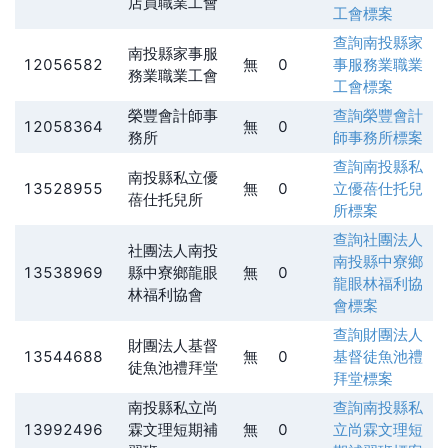
店員職業工會
工會
標案
查詢
南投縣家
南投縣家事服
12056582
無
0
事服務業職業
務業職業工會
工會
標案
榮豐會計師事
查詢
榮豐會計
12058364
無
0
務所
師事務所
標案
查詢
南投縣私
南投縣私立優
13528955
無
0
立優蓓仕托兒
蓓仕托兒所
所
標案
查詢
社團法人
社團法人南投
南投縣中寮鄉
13538969
縣中寮鄉龍眼
無
0
龍眼林福利協
林福利協會
會
標案
查詢
財團法人
財團法人基督
13544688
無
0
基督徒魚池禮
徒魚池禮拜堂
拜堂
標案
南投縣私立尚
查詢
南投縣私
13992496
霖文理短期補
無
0
立尚霖文理短