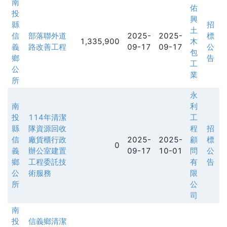
南
佑
投
興
縣
招
土
信
部落聯外道
2025-
2025-
標
1,335,900
木
義
路改善工程
09-17
09-17
公
包
鄉
告
工
公
業
所
永
南
利
投
114年清潔
工
縣
隊資源回收
程
招
信
廠貨櫃行政
2025-
2025-
顧
標
0
義
辦公室建置
09-17
10-01
問
公
鄉
工程委託技
有
告
公
術服務
限
所
公
司
南
投
信義鄉清潔