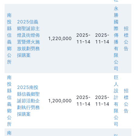
永
南
勝
投
2025信義
國
縣
鄉聖誕節主
際
招
信
燈及街燈佈
2025-
2025-
傳
標
1,220,000
義
置暨煙火施
11-14
11-14
播
公
鄉
放規劃勞務
有
告
公
採購案
限
所
公
司
南
巨
投
人
2025南投
縣
設
招
縣信義鄉聖
信
2025-
2025-
計
標
誕節活動企
1,200,000
義
11-14
11-14
有
公
劃執行勞務
鄉
限
告
採購案
公
公
所
司
南