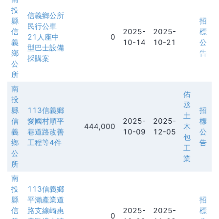
投
信義鄉公所
縣
招
民行公車
信
2025-
2025-
標
21人座中
0
義
10-14
10-21
公
型巴士設備
鄉
告
採購案
公
所
南
佑
投
丞
縣
113信義鄉
招
土
信
愛國村順平
2025-
2025-
標
444,000
木
義
巷道路改善
10-09
12-05
公
包
鄉
工程等4件
告
工
公
業
所
南
投
113信義鄉
縣
平瀨產業道
招
信
路支線崎惠
2025-
2025-
標
0