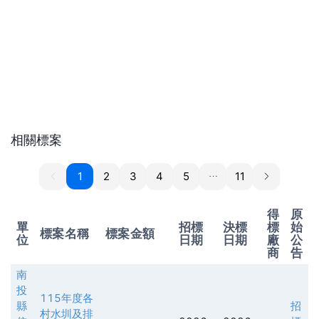
相關標案
1
1
2
3
4
5
11
得
原
單
招標
決標
標
始
標案名稱
標案金額
位
日期
日期
廠
公
商
告
南
投
115年度各
縣
招
村水圳及排