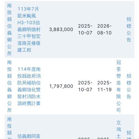
南
113年7月
投
凱米颱風
縣
招
H3-103信
信
2025-
2026-
標
義鄉明德村
3,883,000
義
10-07
08-10
公
三十甲智宏
鄉
告
道路災修復
公
建工程
所
南
冠
投
114年度南
荃
縣
投縣政府消
營
招
信
防局補助信
2025-
2025-
造
標
1,797,800
義
義鄉強化雙
10-07
11-19
有
公
鄉
龍村消防水
限
告
公
源經費計畫
公
所
司
南
立
投
鴻
縣
招
信義鄉同富
土