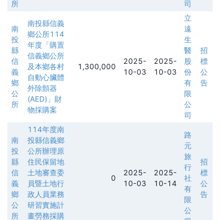
所
司
立
南投縣信義
南
遠
鄉公所114
投
生
年度「購置
縣
醫
招
信義鄉公所
信
2025-
2025-
股
標
及本鄉各村
1,300,000
義
10-03
10-03
份
公
自動心臟體
鄉
有
告
外除顫器
公
限
(AED)」財
所
公
物採購案
司
114年度南
路
南
投縣信義鄉
元
投
公所辦理原
旅
縣
住民保留地
招
行
信
土地審查委
2025-
2025-
標
0
社
義
員暨土地行
10-03
10-14
公
有
鄉
政人員業務
告
限
公
研習實施計
公
所
畫勞務採購