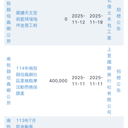
弘
投
億
縣
招
羅娜天主堂
土
信
2025-
2025-
標
前籃球場地
0
木
義
11-12
11-19
公
坪改善工程
包
鄉
告
工
公
業
所
上
置
南
國
投
114年南投
際
縣
招
縣信義鄉社
旅
信
2025-
2025-
標
區業務觀摩
400,000
行
義
11-11
11-11
公
活動勞務採
社
鄉
告
購案
有
公
限
所
公
司
南
113年7月
投
凱米颱風