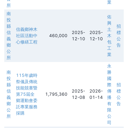
業
所
南
佑
投
興
縣
招
信義鄉神木
土
信
2025-
2025-
標
社區活動中
460,000
木
義
12-10
12-10
公
心修繕工程
包
鄉
告
工
公
業
所
永
南
勝
115年歲時
投
國
祭儀及傳統
縣
際
招
技能競賽暨
信
2025-
2026-
傳
標
第75屆全
1,795,360
義
12-08
01-14
播
公
鄉運動會委
鄉
有
告
託專業服務
公
限
採購
所
公
司