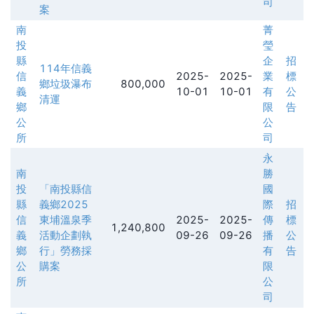
司
案
南
菁
投
瑩
縣
企
招
114年信義
信
2025-
2025-
業
標
鄉垃圾瀑布
800,000
義
10-01
10-01
有
公
清運
鄉
限
告
公
公
所
司
永
南
勝
投
「南投縣信
國
縣
義鄉2025
際
招
信
東埔溫泉季
2025-
2025-
傳
標
1,240,800
義
活動企劃執
09-26
09-26
播
公
鄉
行」勞務採
有
告
公
購案
限
所
公
司