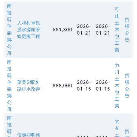
南
可
投
佳
縣
招
人和村卓昆
土
信
2026-
2026-
標
溪水源頭管
551,300
木
義
01-21
01-21
公
線更換工程
包
鄉
告
工
公
業
所
南
力
投
川
縣
招
土
信
望美5鄰道
2026-
2026-
標
888,000
木
義
路排水改善
01-15
01-15
公
包
鄉
告
工
公
業
所
南
大
投
友
縣
招
信義鄉明德
土