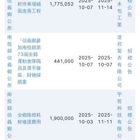
信
2025-
2025-
標
村停車場鋪
1,775,052
木
義
10-07
11-14
公
面改善工程
包
鄉
告
工
公
業
所
南
達
「信義鄉參
投
邦
加南投縣第
縣
製
招
73屆全縣
信
2025-
2025-
衣
標
運動會隊職
441,000
義
10-07
10-07
有
公
員及選手服
鄉
限
告
裝」財物採
公
公
購案
所
司
南
宇
投
哲
縣
科
招
信
全鄉路燈耗
2025-
2025-
技
標
1,900,000
義
材修護費用
10-03
11-11
有
公
鄉
限
告
公
公