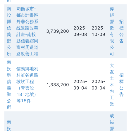
所
南
均衡城市-
偉
投
都市計畫區
鉅
縣
外非公務系
營
招
信
統道路改善
2025-
2025-
造
標
3,739,200
義
計畫-南投
09-08
10-09
有
公
鄉
縣信義鄉同
限
告
公
富村周邊道
公
所
路改善工程
司
南
大
投
信義鄉地利
友
縣
村虹谷道路
招
土
信
坡坎工程
2025-
2025-
標
1,338,200
木
義
（青雲段
09-04
09-04
公
包
鄉
181地號）
告
工
公
等15件
業
所
成
南
鎰
投
營