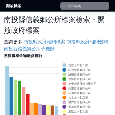
開放標案
open navigation menu
南投縣信義鄉公所標案檢索 - 開
放政府標案
查詢更多
南投縣政府
相關標案
南投縣政府
相關機關
南投縣信義鄉公所
子機關
累積得標金額廠商排行
信陞土木包工業
0
山力營造有限公司
0
冠荃營造有限公司
信德營造有限公司
0
德安營造股份有限公司
0
鉅東營造有限公司
0
成福營造有限公司
大友土木包工業
0
勝方營造有限公司
0
期威營造有限公司
0
廣建土木包工業