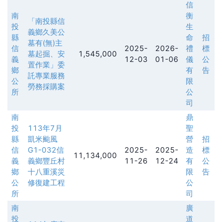
信
南
衡
「南投縣信
投
生
義鄉久美公
縣
命
招
墓有(無)主
信
2025-
2026-
禮
標
墓起掘、安
1,545,000
義
12-03
01-06
儀
公
置作業」委
鄉
有
告
託專業服務
公
限
勞務採購案
所
公
司
南
鼎
投
113年7月
聖
縣
凱米颱風
營
招
信
G1-032信
2025-
2025-
造
標
11,134,000
義
義鄉豐丘村
11-26
12-24
有
公
鄉
十八重溪災
限
告
公
修復建工程
公
所
司
南
廣
投
道