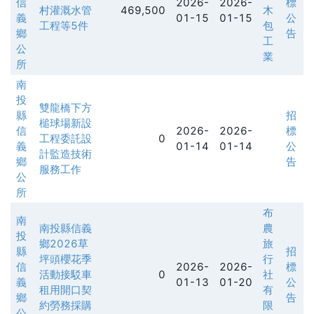
信
2026-
2026-
標
村灌溉水管
469,500
木
義
01-15
01-15
公
工程等5件
包
鄉
告
工
公
業
所
南
投
雙龍橋下方
縣
招
槌球場新設
信
2026-
2026-
標
工程委託設
0
義
01-14
01-14
公
計監造技術
鄉
告
服務工作
公
所
布
南
南投縣信義
農
投
鄉2026草
旅
縣
招
坪頭櫻花季
行
信
2026-
2026-
標
活動接駁車
0
社
義
01-13
01-20
公
租用開口契
有
鄉
告
約勞務採購
限
公