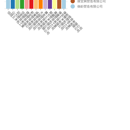
偉宜興營造有限公司
0
偉鉅營造有限公司
0
信陞土木包工業
信德營造有限公司
偉宜興營造有限公司
偉鉅營造有限公司
山力營造有限公司
冠荃營造有限公司
德安營造股份有限公司
鉅東營造有限公司
成福營造有限公司
大友土木包工業
勝方營造有限公司
期威營造有限公司
廣建土木包工業