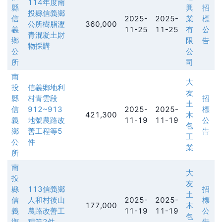
114年度南
縣
興
招
投縣信義鄉
信
2025-
2025-
業
標
公所樹脂瀝
360,000
義
11-25
11-25
有
公
青混凝土財
鄉
限
告
物採購
公
公
所
司
南
大
投
信義鄉地利
友
縣
村青雲段
招
土
信
912~913
2025-
2025-
標
421,300
木
義
地號農路改
11-19
11-19
公
包
鄉
善工程等5
告
工
公
件
業
所
南
大
投
友
縣
113信義鄉
招
土
信
人和村後山
2025-
2025-
標
177,000
木
義
農路改善工
11-19
11-19
公
包
鄉
程等2件
告