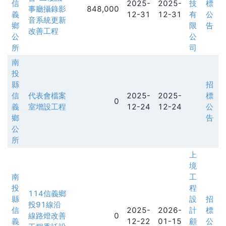
信
2025-
2025-
技
標
事廳攝錄影
848,000
義
12-31
12-31
有
公
音系統更新
鄉
限
告
改善工程
公
公
所
司
南
投
縣
招
信
代表會檔案
2025-
2025-
標
0
義
室增設工程
12-24
12-24
公
鄉
告
公
所
上
境
南
工
投
程
114信義鄉
縣
設
招
投91線沿
信
2025-
2026-
計
標
線路燈改善
0
義
12-22
01-15
顧
公