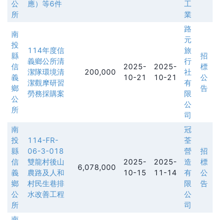
公
應）等6件
工
所
業
路
南
元
投
114年度信
旅
縣
招
義鄉公所清
行
信
2025-
2025-
標
潔隊環境清
200,000
社
義
10-21
10-21
公
潔觀摩研習
有
鄉
告
勞務採購案
限
公
公
所
司
南
冠
投
114-FR-
荃
縣
06-3-018
營
招
信
雙龍村後山
2025-
2025-
造
標
6,078,000
義
農路及人和
10-15
11-14
有
公
鄉
村民生巷排
限
告
公
水改善工程
公
所
司
南