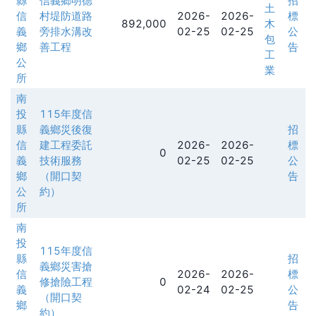
縣
信義鄉明德
招
土
信
村堤防道路
2026-
2026-
標
892,000
木
義
旁排水溝改
02-25
02-25
公
包
鄉
善工程
告
工
公
業
所
南
投
115年度信
縣
義鄉災後復
招
信
建工程委託
2026-
2026-
標
0
義
技術服務
02-25
02-25
公
鄉
（開口契
告
公
約）
所
南
投
115年度信
縣
招
義鄉災害搶
信
2026-
2026-
標
修搶險工程
0
義
02-24
02-25
公
（開口契
鄉
告
約）