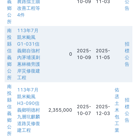
義
農路擋土牆
10-09
11-03
公
鄉
改善工程等
告
公
4件
所
南
113年7月
投
凱米颱風
縣
G1-031信
招
信
義鄉自強村
2025-
2025-
標
0
義
內茅埔溪刺
10-09
11-05
公
鄉
蔥林橋旁護
告
公
岸災修復建
所
工程
南
113年7月
佑
投
凱米颱風
丞
縣
招
H3-090信
土
信
2025-
2025-
標
義鄉明德村
2,355,000
木
義
10-07
12-03
公
九層坑麒麟
包
鄉
告
道路災修復
工
公
建工程
業
所