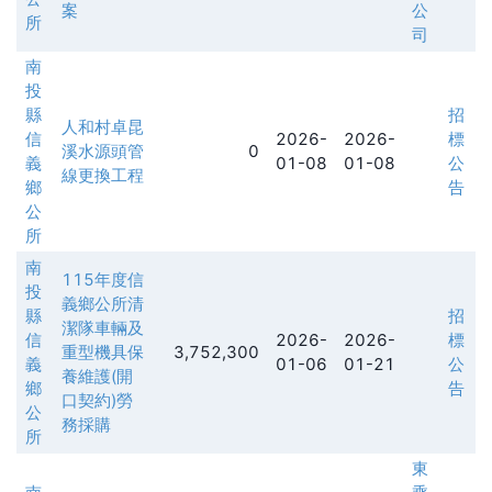
案
公
所
司
南
投
縣
招
人和村卓昆
信
2026-
2026-
標
溪水源頭管
0
義
01-08
01-08
公
線更換工程
鄉
告
公
所
南
115年度信
投
義鄉公所清
縣
招
潔隊車輛及
信
2026-
2026-
標
重型機具保
3,752,300
義
01-06
01-21
公
養維護(開
鄉
告
口契約)勞
公
務採購
所
東