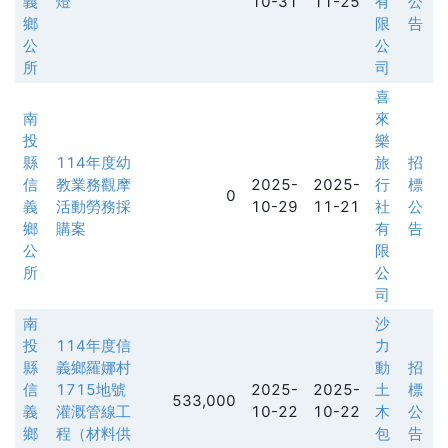
義
燈
10-31
11-25
有
公
鄉
限
告
公
公
所
司
喜
南
來
投
樂
縣
114年度幼
旅
招
信
教業務觀摩
2025-
2025-
行
標
0
義
活動勞務採
10-29
11-21
社
公
鄉
購案
有
告
公
限
所
公
司
南
沙
投
114年度信
力
縣
義鄉羅娜村
動
招
信
1715地號
2025-
2025-
土
標
533,000
義
灌溉管線工
10-22
10-22
木
公
鄉
程（材料供
包
告