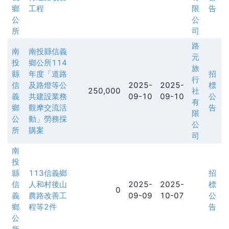
鄉
工程
限
告
公
公
所
司
路
南
南投縣信義
元
投
鄉公所114
旅
縣
年度「道路
招
行
信
及路燈等公
2025-
2025-
標
250,000
社
義
共建設業務
09-10
09-10
公
有
鄉
觀摩交流活
告
限
公
動」勞務採
公
所
購案
司
南
投
縣
113信義鄉
招
信
人和村後山
2025-
2025-
標
0
義
農路改善工
09-09
10-07
公
鄉
程等2件
告
公