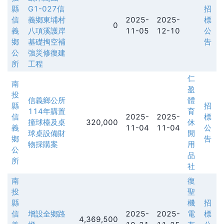
縣
G1-027信
招
信
義鄉東埔村
2025-
2025-
標
0
義
八項溪護岸
11-05
12-10
公
鄉
基礎掏空補
告
公
強災修復建
所
工程
仁
南
盈
投
信義鄉公所
體
縣
招
114年購置
育
信
2025-
2025-
標
撞球檯及桌
320,000
休
義
11-04
11-04
公
球桌設備財
閒
鄉
告
物採購案
用
公
品
所
社
南
復
投
聖
縣
機
招
信
增設全鄉路
2025-
2025-
電
標
4,369,500