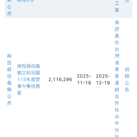
工
公
業
所
保
證
責
任
台
南
灣
投
省
南投縣信義
縣
青
招
鄉立幼兒園
信
2025-
2025-
果
標
115年度營
2,116,296
義
11-18
12-19
運
公
養午餐供應
鄉
銷
告
案
公
合
所
作
社
台
中
分
社