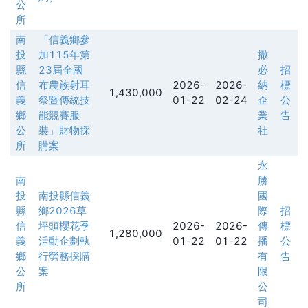
公
所
南
「信義鄉參
投
加115年第
撒
縣
23屆全國
必
招
信
布農族射耳
2026-
2026-
納
標
1,430,000
義
祭暨傳統技
01-22
02-24
企
公
鄉
能競賽服
業
告
公
裝」財物採
社
所
購案
永
南
勝
投
南投縣信義
國
縣
鄉2026草
際
招
信
坪頭櫻花季
2026-
2026-
傳
標
1,280,000
義
活動企劃執
01-22
01-22
播
公
鄉
行勞務採購
有
告
公
案
限
所
公
司