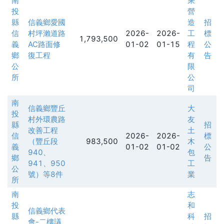
南
乘
投
營
縣
信義鄉愛國
造
招
信
村坪瀨道路
2026-
2026-
工
標
1,793,500
義
AC路面修
01-02
01-15
程
公
鄉
復工程
有
告
公
限
所
公
司
南
信義鄉豐丘
大
投
村外環農路
友
縣
招
改善工程
土
信
2026-
2026-
標
（豐丘段
983,500
木
義
01-02
01-02
公
940、
包
鄉
告
941、950
工
公
號）等8件
業
所
南
志
投
和
信義鄉代表
縣
科
招
會-二樓議