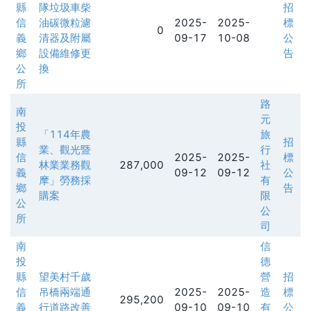
縣
隊垃圾車柴
招
信
油碳微粒濾
2025-
2025-
標
0
義
清器及附屬
09-17
10-08
公
鄉
設備維修更
告
公
換
所
路
南
元
投
「114年農
旅
縣
招
業、觀光暨
行
信
2025-
2025-
標
林業業務觀
287,000
社
義
09-12
09-12
公
摩」勞務採
有
鄉
告
購案
限
公
公
所
司
南
信
投
德
縣
望美村千歲
營
招
信
吊橋兩端通
2025-
2025-
造
標
295,200
義
行道路改善
09-10
09-10
有
公