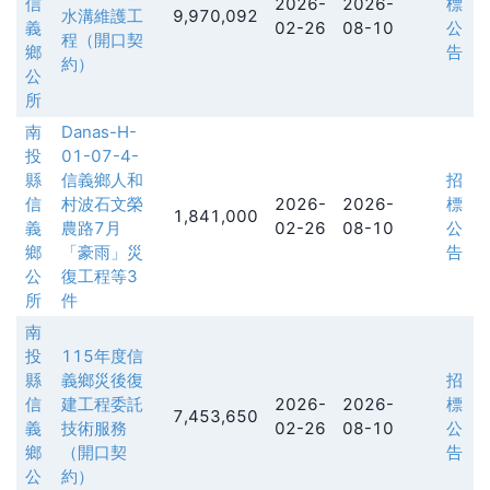
信
2026-
2026-
標
水溝維護工
9,970,092
義
02-26
08-10
公
程（開口契
鄉
告
約）
公
所
南
Danas-H-
投
01-07-4-
縣
信義鄉人和
招
信
村波石文榮
2026-
2026-
標
1,841,000
義
農路7月
02-26
08-10
公
鄉
「豪雨」災
告
公
復工程等3
所
件
南
投
115年度信
縣
義鄉災後復
招
信
建工程委託
2026-
2026-
標
7,453,650
義
技術服務
02-26
08-10
公
鄉
（開口契
告
公
約）