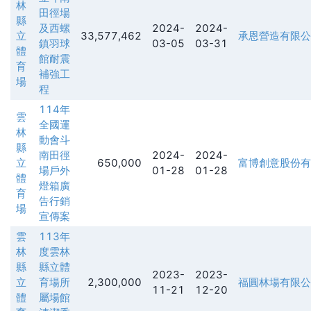
林
田徑場
縣
及西螺
2024-
2024-
立
33,577,462
承恩營造有限公
鎮羽球
03-05
03-31
體
館耐震
育
補強工
場
程
114年
雲
全國運
林
動會斗
縣
南田徑
2024-
2024-
立
650,000
富博創意股份有
場戶外
01-28
01-28
體
燈箱廣
育
告行銷
場
宣傳案
雲
113年
林
度雲林
縣
縣立體
2023-
2023-
立
育場所
2,300,000
福圓林場有限公
11-21
12-20
體
屬場館