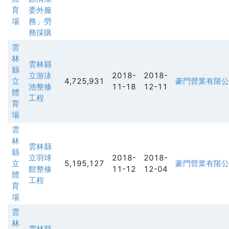
育
委外服
場
務」勞
務採購
雲
林
雲林縣
縣
立游泳
2018-
2018-
立
4,725,931
豪門營業有限公
池整修
11-18
12-11
體
工程
育
場
雲
林
雲林縣
縣
立羽球
2018-
2018-
立
5,195,127
豪門營業有限公
館整修
11-12
12-04
體
工程
育
場
雲
林
雲林縣