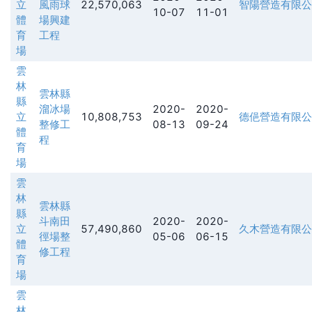
立
風雨球
22,570,063
智陽營造有限公
10-07
11-01
體
場興建
育
工程
場
雲
林
雲林縣
縣
溜冰場
2020-
2020-
立
10,808,753
德俋營造有限公
整修工
08-13
09-24
體
程
育
場
雲
林
雲林縣
縣
斗南田
2020-
2020-
立
57,490,860
久木營造有限公
徑場整
05-06
06-15
體
修工程
育
場
雲
林