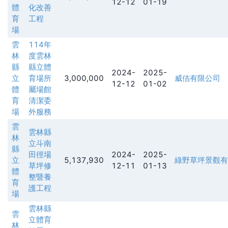
12-12
01-19
體
化改善
育
工程
場
雲
114年
林
度雲林
縣
縣立體
2024-
2025-
立
育場所
3,000,000
威佶有限公司
12-12
01-02
體
屬場館
育
清潔委
場
外服務
雲
雲林縣
林
立斗南
縣
田徑場
2024-
2025-
立
5,137,930
綠野草坪景觀有
草坪修
12-11
01-13
體
整暨養
育
護工程
場
雲林縣
雲
立體育
林