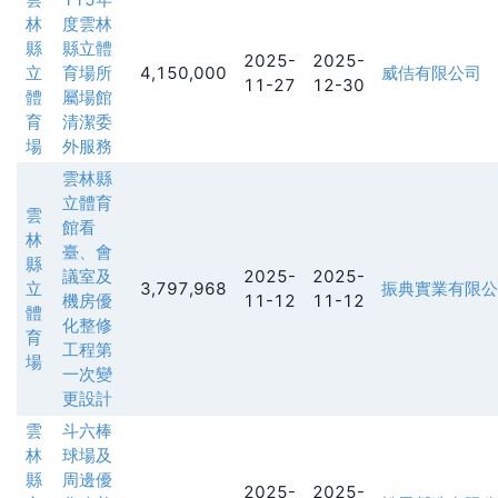
林
度雲林
縣
縣立體
2025-
2025-
立
育場所
4,150,000
威佶有限公司
11-27
12-30
體
屬場館
育
清潔委
場
外服務
雲林縣
立體育
雲
館看
林
臺、會
縣
議室及
2025-
2025-
立
3,797,968
振典實業有限公
機房優
11-12
11-12
體
化整修
育
工程第
場
一次變
更設計
雲
斗六棒
林
球場及
縣
周邊優
2025-
2025-