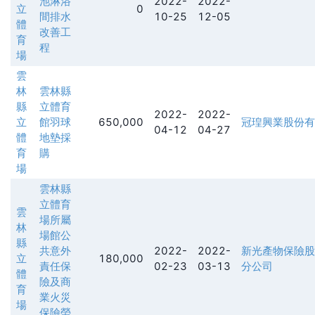
池淋浴
2022-
2022-
立
0
間排水
10-25
12-05
體
改善工
育
程
場
雲
林
雲林縣
縣
立體育
2022-
2022-
立
館羽球
650,000
冠瑝興業股份有
04-12
04-27
體
地墊採
育
購
場
雲林縣
立體育
雲
場所屬
林
場館公
縣
共意外
2022-
2022-
新光產物保險股
立
180,000
責任保
02-23
03-13
分公司
體
險及商
育
業火災
場
保險勞