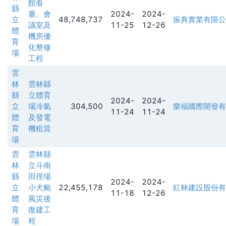
館看
縣
臺、會
2024-
2024-
立
48,748,737
振典實業有限公
議室及
11-25
12-26
體
機房優
育
化整修
場
工程
雲
林
雲林縣
縣
立體育
2024-
2024-
立
場冷氣
304,500
樂福國際開發有
11-24
11-24
體
及發電
育
機租賃
場
雲
雲林縣
林
立斗南
縣
田徑場
2024-
2024-
立
小犬颱
22,455,178
紅林建設股份有
11-18
12-26
體
風災後
育
復建工
場
程