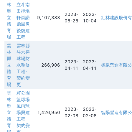
林
立斗南
縣
田徑場
2023-
2023-
立
軒嵐諾
9,107,383
紅林建設股份有
08-28
10-04
體
颱風災
育
後復建
場
工程
雲
雲林縣
林
斗六棒
縣
球場防
2023-
2023-
立
水整修
266,906
德俋營造有限公
04-11
04-11
體
工程-
育
契約變
場
更
雲
籽公園
林
籃球場
縣
風雨球
2023-
2023-
立
場興建
1,426,950
智陽營造有限公
02-08
02-08
體
工程-
育
契約變
場
更