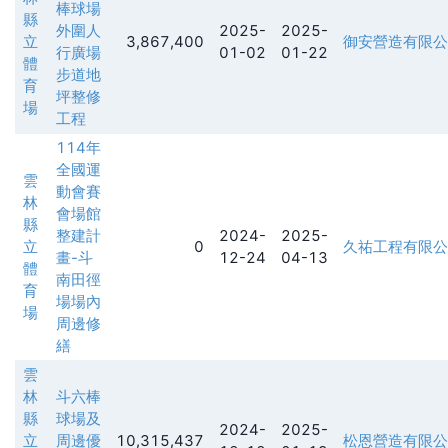
棒球場
縣
外圍人
2025-
2025-
立
3,867,400
御安營造有限公
行廣場
01-02
01-22
體
步道地
育
坪整修
場
工程
114年
全國運
雲
動會賽
林
會場館
縣
整建計
2024-
2025-
立
0
久祐工程有限公
畫-斗
12-24
04-13
體
南田徑
育
場場內
場
周邊修
繕
雲
林
斗六棒
縣
球場及
2024-
2025-
立
周邊優
10,315,437
松恩營造有限公