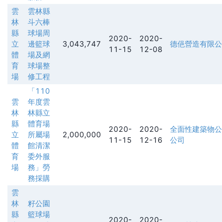
雲
雲林縣
林
斗六棒
縣
球場周
2020-
2020-
立
邊籃球
3,043,747
德俋營造有限公
11-15
12-08
體
場及網
育
球場整
場
修工程
「110
雲
年度雲
林
林縣立
縣
體育場
2020-
2020-
全面性建築物公
立
所屬場
2,000,000
11-15
12-16
公司
體
館清潔
育
委外服
場
務」勞
務採購
雲
林
籽公園
縣
籃球場
2020-
2020-