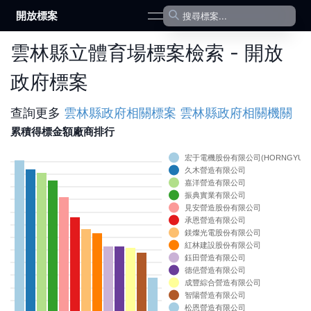
開放標案
open navigation menu
雲林縣立體育場標案檢索 - 開放
政府標案
查詢更多
雲林縣政府
相關標案
雲林縣政府
相關機關
累積得標金額廠商排行
宏于電機股份有限公司(HORNGYUELECT
0
久木營造有限公司
0
嘉洋營造有限公司
0
振典實業有限公司
0
見安營造股份有限公司
0
承恩營造有限公司
0
鎂燦光電股份有限公司
0
紅林建設股份有限公司
0
鈺田營造有限公司
0
德俋營造有限公司
0
成豐綜合營造有限公司
0
智陽營造有限公司
0
松恩營造有限公司