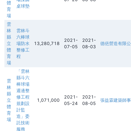
體
桌球墊
育
場
雲
林
雲林斗
縣
六棒球
2021-
2021-
立
場防水
13,280,718
德俋營造有限公
07-05
08-03
體
整修工
育
程
場
「雲林
縣斗六
雲
棒球場
林
週邊整
縣
修工程
2021-
2021-
立
1,071,000
張益霖建築師事
規劃設
05-24
08-05
體
計監
育
造」委
場
託技術
服務