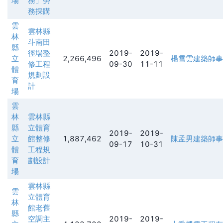
場
務」勞
務採購
雲
雲林縣
林
斗南田
縣
徑場整
2019-
2019-
立
2,266,496
楊雪雲建築師事
修工程
09-30
11-11
體
規劃設
育
計
場
雲
林
雲林縣
縣
立體育
2019-
2019-
立
館整修
1,887,462
陳孟男建築師事
09-17
10-31
體
工程規
育
劃設計
場
雲林縣
雲
立體育
林
館老舊
縣
空調主
2019-
2019-