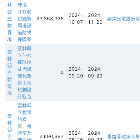
林
球場
縣
LED電
2024-
2024-
立
視牆暨
33,368,325
鎂燦光電股份有
10-07
11-20
體
周邊設
育
備財物
場
採購案
雲林縣
雲
立斗六
林
棒球場
縣
及周邊
2024-
2024-
立
0
優化改
09-29
09-29
體
善工程
育
規劃設
場
計監造
雲林縣
立體育
雲
館看
林
臺、會
縣
議室及
2024-
2024-
立
2,690,667
張益霖建築師事
機房優
08-26
09-23