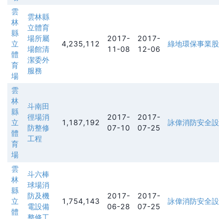
雲
雲林縣
林
立體育
縣
場所屬
2017-
2017-
立
4,235,112
綠地環保事業股
場館清
11-08
12-06
體
潔委外
育
服務
場
雲
林
斗南田
縣
徑場消
2017-
2017-
立
1,187,192
詠偉消防安全設
防整修
07-10
07-25
體
工程
育
場
雲
斗六棒
林
球場消
縣
防及機
2017-
2017-
立
1,754,143
詠偉消防安全設
電設備
06-28
07-25
體
整修工