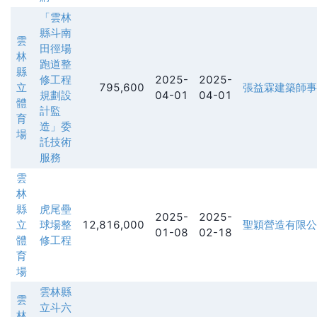
「雲林
縣斗南
雲
田徑場
林
跑道整
縣
修工程
2025-
2025-
立
795,600
張益霖建築師事
規劃設
04-01
04-01
體
計監
育
造」委
場
託技術
服務
雲
林
縣
虎尾壘
2025-
2025-
立
球場整
12,816,000
聖穎營造有限公
01-08
02-18
體
修工程
育
場
雲林縣
雲
立斗六
林