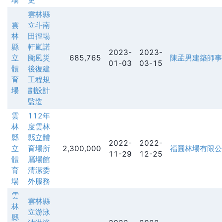
雲林縣
雲
立斗南
林
田徑場
縣
軒嵐諾
2023-
2023-
立
颱風災
685,765
陳孟男建築師事
01-03
03-15
體
後復建
育
工程規
場
劃設計
監造
雲
112年
林
度雲林
縣
縣立體
2022-
2022-
立
育場所
2,300,000
福圓林場有限公
11-29
12-25
體
屬場館
育
清潔委
場
外服務
雲
雲林縣
林
立游泳
縣