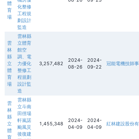
體
化整修
育
工程規
場
劃設計
監造
雲林縣
雲
立體育
林
館空
縣
調、電
2024-
2024-
立
力優化
3,257,482
冠能電機技師事
08-26
09-22
體
整修工
育
程規劃
場
設計監
造
雲林縣
雲
立斗南
林
田徑場
縣
軒嵐諾
2024-
2024-
立
1,455,348
紅林建設股份有
颱風災
04-09
04-09
體
後復建
育