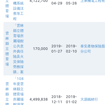
立
4,122,700
上乘機電工程有
機系統
04-29
05-26
體
設備汰
育
舊等工
場
程
「雲林
縣立體
雲
育場所
林
屬場館
縣
公共意
2019-
2019-
泰安產物保險股
立
170,000
外責任
01-27
02-10
分公司
體
險及火
育
災保險
場
勞務採
購」案
「108
雲
年度雲
林
林縣立
縣
體育場
2018-
2019-
立
所屬場
4,499,838
大源鐵材行
12-11
01-02
體
館清潔