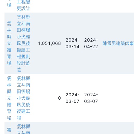
工程變
場
更設計
雲林縣
雲
立斗南
林
田徑場
縣
小犬颱
2024-
2024-
立
風災後
1,051,068
陳孟男建築師事
03-14
04-22
體
復建工
育
程規劃
場
設計監
造
雲
雲林縣
林
立斗南
縣
田徑場
2024-
2024-
立
小犬颱
0
03-07
03-07
體
風災後
育
復建工
場
程
雲林縣
雲
立斗南