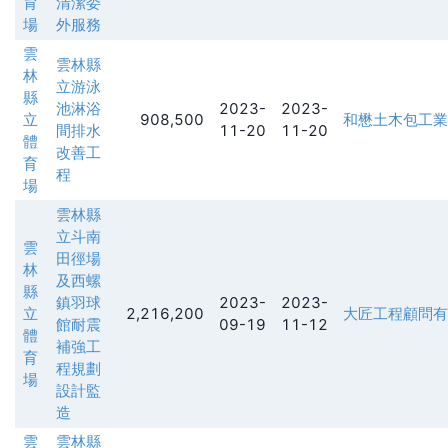
育
清潔委
場
外服務
雲
雲林縣
林
立游泳
縣
池淋浴
2023-
2023-
立
908,500
和懋土木包工業
間排水
11-20
11-20
體
改善工
育
程
場
雲林縣
立斗南
雲
田徑場
林
及西螺
縣
鎮羽球
2023-
2023-
立
2,216,200
大匠工程顧問有
館耐震
09-19
11-12
體
補強工
育
程規劃
場
設計監
造
雲
雲林縣