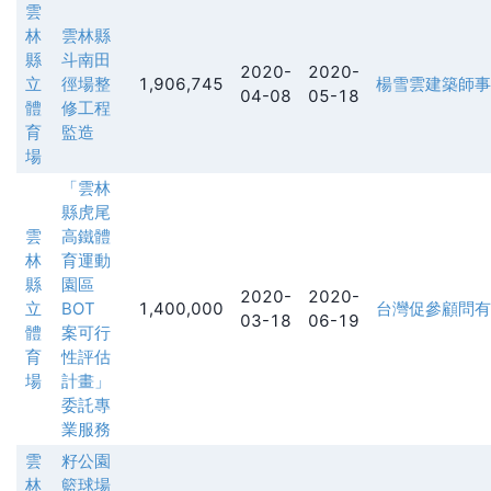
雲
林
雲林縣
縣
斗南田
2020-
2020-
立
徑場整
1,906,745
楊雪雲建築師事
04-08
05-18
體
修工程
育
監造
場
「雲林
縣虎尾
雲
高鐵體
林
育運動
縣
園區
2020-
2020-
立
BOT
1,400,000
台灣促參顧問有
03-18
06-19
體
案可行
育
性評估
場
計畫」
委託專
業服務
雲
籽公園
林
籃球場