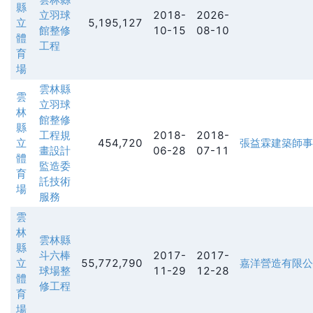
縣
立羽球
2018-
2026-
立
5,195,127
館整修
10-15
08-10
體
工程
育
場
雲林縣
雲
立羽球
林
館整修
縣
工程規
2018-
2018-
立
454,720
張益霖建築師事
畫設計
06-28
07-11
體
監造委
育
託技術
場
服務
雲
林
雲林縣
縣
斗六棒
2017-
2017-
立
55,772,790
嘉洋營造有限公
球場整
11-29
12-28
體
修工程
育
場