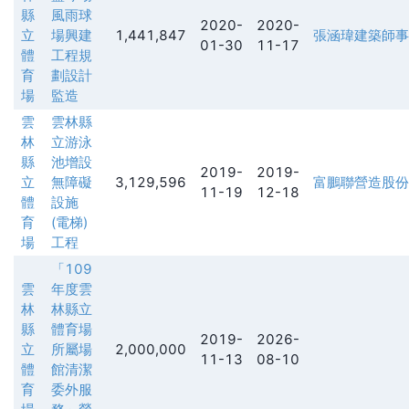
縣
風雨球
2020-
2020-
立
場興建
1,441,847
張涵瑋建築師事
01-30
11-17
體
工程規
育
劃設計
場
監造
雲
雲林縣
林
立游泳
縣
池增設
2019-
2019-
立
無障礙
3,129,596
富鵬聯營造股份
11-19
12-18
體
設施
育
(電梯)
場
工程
「109
雲
年度雲
林
林縣立
縣
體育場
2019-
2026-
立
所屬場
2,000,000
11-13
08-10
體
館清潔
育
委外服