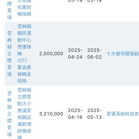
空間優
05-19
05-19
體
化案財
育
物採購
場
雲林縣
雲
國民運
林
動中心
縣
營運移
2025-
2025-
立
轉
2,500,000
十方都市開發顧
04-24
06-02
體
(OT)
育
案資產
場
移轉及
招商
雲林縣
雲
立體育
林
館大小
縣
會議室
2025-
2025-
立
3,310,000
昱通系統科技有
視聽設
04-16
05-13
體
備新增
育
財物採
場
購