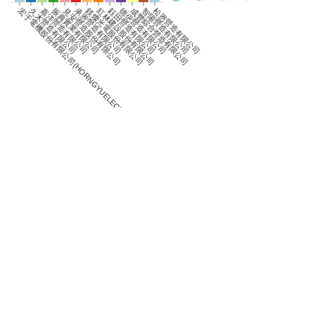
0
宏于電機股份有限公司(HORNGYUELECTRICCO.,LTD.)
久木營造有限公司
嘉洋營造有限公司
振典實業有限公司
見安營造股份有限公司
承恩營造有限公司
鎂燦光電股份有限公司
紅林建設股份有限公司
鈺田營造有限公司
德俋營造有限公司
成豐綜合營造有限公司
智陽營造有限公司
松恩營造有限公司