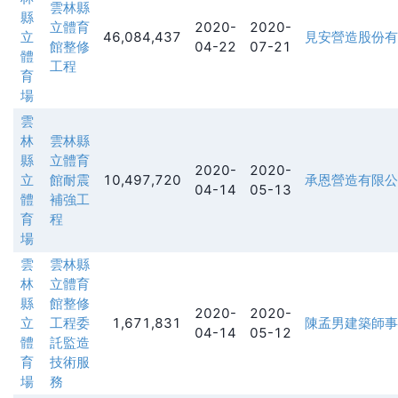
雲林縣
縣
立體育
2020-
2020-
立
46,084,437
見安營造股份有
館整修
04-22
07-21
體
工程
育
場
雲
林
雲林縣
縣
立體育
2020-
2020-
立
館耐震
10,497,720
承恩營造有限公
04-14
05-13
體
補強工
育
程
場
雲
雲林縣
林
立體育
縣
館整修
2020-
2020-
立
工程委
1,671,831
陳孟男建築師事
04-14
05-12
體
託監造
育
技術服
場
務