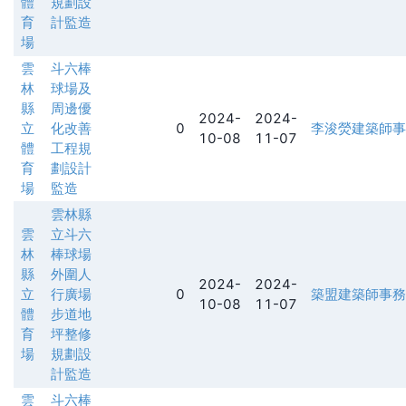
體
規劃設
育
計監造
場
雲
斗六棒
林
球場及
縣
周邊優
2024-
2024-
立
化改善
0
李浚熒建築師事
10-08
11-07
體
工程規
育
劃設計
場
監造
雲林縣
雲
立斗六
林
棒球場
縣
外圍人
2024-
2024-
立
行廣場
0
築盟建築師事務
10-08
11-07
體
步道地
育
坪整修
場
規劃設
計監造
雲
斗六棒