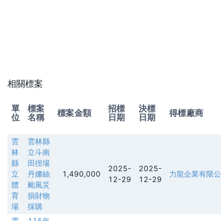
相關標案
單
標案
招標
決標
標案金額
得標廠商
位
名稱
日期
日期
雲
雲林縣
林
立斗南
縣
田徑場
2025-
2025-
立
丹娜絲
1,490,000
力龍企業有限公
12-29
12-29
體
颱風災
育
損財物
場
採購
雲
115年