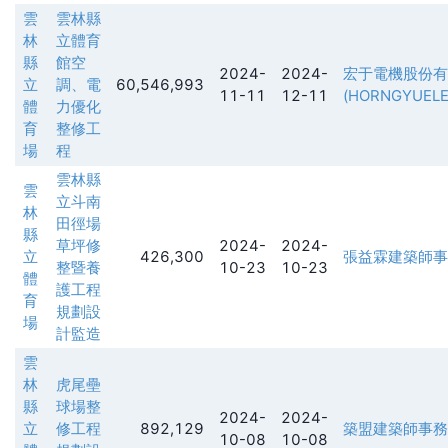
雲
雲林縣
林
立體育
縣
館空
2024-
2024-
宏于電機股份有
立
調、電
60,546,993
11-11
12-11
(HORNGYUELEC
體
力優化
育
整修工
場
程
雲林縣
雲
立斗南
林
田徑場
縣
草坪修
2024-
2024-
立
426,300
張益霖建築師事
整暨養
10-23
10-23
體
護工程
育
規劃設
場
計監造
雲
林
虎尾壘
縣
球場整
2024-
2024-
立
修工程
892,129
築盟建築師事務
10-08
10-08