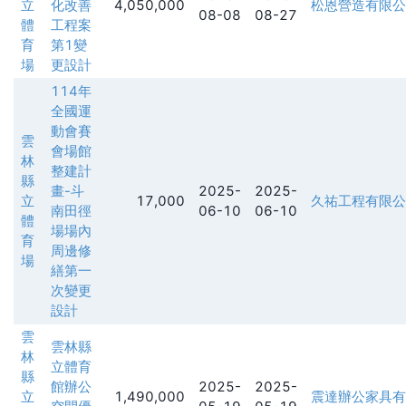
立
化改善
4,050,000
松恩營造有限公
08-08
08-27
體
工程案
育
第1變
場
更設計
114年
全國運
動會賽
雲
會場館
林
整建計
縣
畫-斗
2025-
2025-
立
17,000
久祐工程有限公
南田徑
06-10
06-10
體
場場內
育
周邊修
場
繕第一
次變更
設計
雲
雲林縣
林
立體育
縣
館辦公
2025-
2025-
立
1,490,000
震達辦公家具有