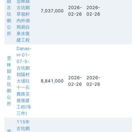
縣
雲林縣
古
古坑鄉
2026-
2026-
7,037,000
坑
草嶺村
02-26
02-26
鄉
內外湖
公
簡易自
所
來水復
建工程
Danas-
H-01-
雲
07-5-
林
古坑鄉
縣
朝陽村
古
2026-
2026-
大埔往
8,841,000
坑
02-26
02-26
十一石
鄉
農路災
公
後復建
所
工程(等
三件)
115年
古坑鄉
雲