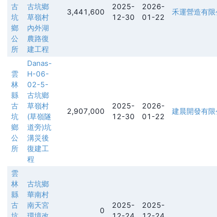
古
古坑鄉
2025-
2026-
3,441,600
禾運營造有限
坑
草嶺村
12-30
01-22
鄉
內外湖
公
農路復
所
建工程
Danas-
雲
H-06-
林
02-5-
縣
古坑鄉
古
草嶺村
2025-
2026-
2,907,000
建晨開發有限
坑
(草嶺隧
12-30
01-22
鄉
道旁)坑
公
溝災後
所
復建工
程
雲
林
古坑鄉
縣
華南村
古
南天宮
2025-
2025-
0
坑
環境改
12-24
12-24