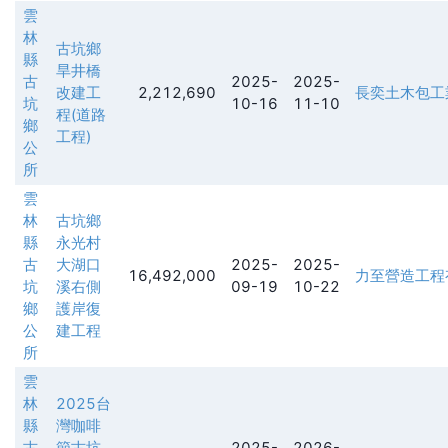
雲
林
古坑鄉
縣
旱井橋
古
2025-
2025-
改建工
2,212,690
長奕土木包工
坑
10-16
11-10
程(道路
鄉
工程)
公
所
雲
林
古坑鄉
縣
永光村
古
大湖口
2025-
2025-
16,492,000
力至營造工程
坑
溪右側
09-19
10-22
鄉
護岸復
公
建工程
所
雲
林
2025台
縣
灣咖啡
古
節古坑
2025-
2026-