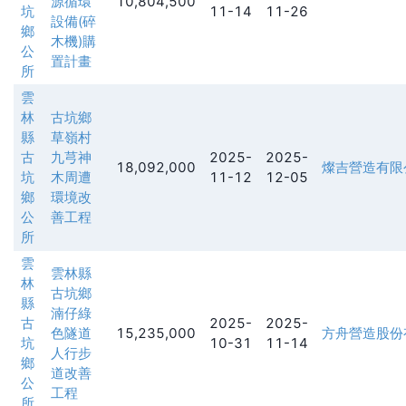
源循環
10,804,500
坑
11-14
11-26
設備(碎
鄉
木機)購
公
置計畫
所
雲
林
古坑鄉
縣
草嶺村
古
九芎神
2025-
2025-
18,092,000
燦吉營造有限
坑
木周遭
11-12
12-05
鄉
環境改
公
善工程
所
雲
雲林縣
林
古坑鄉
縣
湳仔綠
古
2025-
2025-
色隧道
15,235,000
方舟營造股份
坑
10-31
11-14
人行步
鄉
道改善
公
工程
所