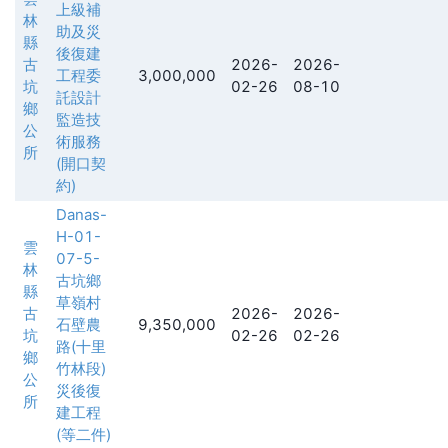
上級補
林
助及災
縣
後復建
古
2026-
2026-
工程委
3,000,000
坑
02-26
08-10
託設計
鄉
監造技
公
術服務
所
(開口契
約)
Danas-
H-01-
雲
07-5-
林
古坑鄉
縣
草嶺村
古
2026-
2026-
石壁農
9,350,000
坑
02-26
02-26
路(十里
鄉
竹林段)
公
災後復
所
建工程
(等二件)