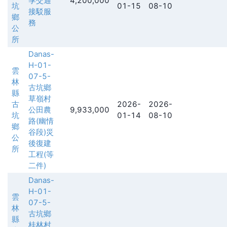
季交通
4,200,000
坑
01-15
08-10
接駁服
鄉
務
公
所
Danas-
H-01-
雲
07-5-
林
古坑鄉
縣
草嶺村
古
2026-
2026-
公田農
9,933,000
坑
01-14
08-10
路(幽情
鄉
谷段)災
公
後復建
所
工程(等
二件)
Danas-
H-01-
雲
07-5-
林
古坑鄉
縣
桂林村