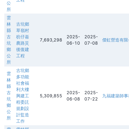
公
所
雲
林
古坑鄉
縣
草嶺村
古
枋仔崙
2025-
2025-
7,693,298
傑虹營造有限
坑
農路災
06-10
07-08
鄉
後復建
公
工程
所
古坑鄉
雲
多功能
林
社會福
縣
利大樓
古
2025-
2025-
興建工
5,309,855
九福建築師事
坑
06-08
07-22
程委託
鄉
規劃設
公
計監造
所
工作