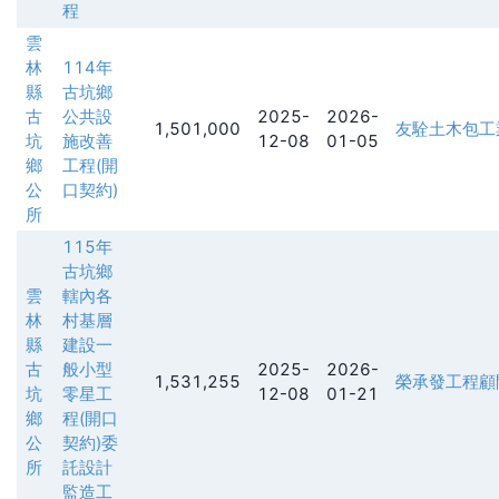
程
雲
林
114年
縣
古坑鄉
古
公共設
2025-
2026-
1,501,000
友駩土木包工
坑
施改善
12-08
01-05
鄉
工程(開
公
口契約)
所
115年
古坑鄉
雲
轄內各
林
村基層
縣
建設一
古
般小型
2025-
2026-
1,531,255
榮承發工程顧
坑
零星工
12-08
01-21
鄉
程(開口
公
契約)委
所
託設計
監造工