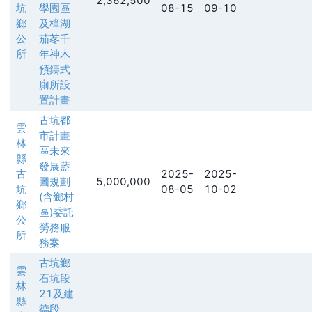
2,362,500
坑
學園區
08-15
09-10
鄉
及樟湖
公
茄苳千
所
年神木
預鑄式
廁所設
置計畫
古坑都
雲
市計畫
林
區未來
縣
發展藍
古
2025-
2025-
圖規劃
5,000,000
坑
08-05
10-02
(含鄉村
鄉
區)委託
公
勞務服
所
務案
古坑鄉
雲
石坑段
林
21及建
縣
德段