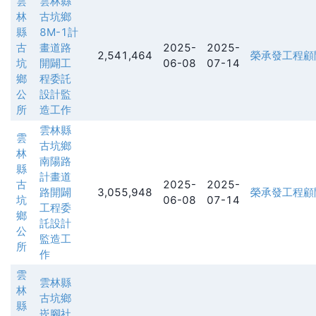
雲
雲林縣
林
古坑鄉
縣
8M-1計
古
畫道路
2025-
2025-
2,541,464
榮承發工程顧
坑
開闢工
06-08
07-14
鄉
程委託
公
設計監
所
造工作
雲林縣
雲
古坑鄉
林
南陽路
縣
計畫道
古
2025-
2025-
路開闢
3,055,948
榮承發工程顧
坑
06-08
07-14
工程委
鄉
託設計
公
監造工
所
作
雲
雲林縣
林
古坑鄉
縣
崁腳社