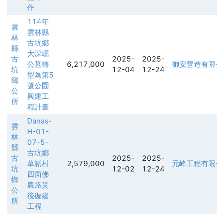
作
114年
雲
雲林縣
林
古坑鄉
縣
大深崛
古
2025-
2025-
公墓轉
6,217,000
御安營造有限
坑
12-04
12-24
型為第5
鄉
號公園
公
興建工
所
程計畫
Danas-
雲
H-01-
林
07-5-
縣
古坑鄉
古
2025-
2025-
草嶺村
2,579,000
元峰工程有限
坑
12-02
12-24
四面佛
鄉
農路災
公
後復建
所
工程