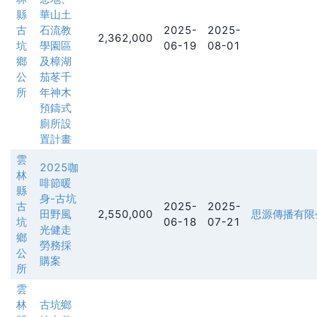
縣
華山土
古
石流教
2025-
2025-
2,362,000
坑
學園區
06-19
08-01
鄉
及樟湖
公
茄苳千
所
年神木
預鑄式
廁所設
置計畫
雲
2025咖
林
啡節暖
縣
身-古坑
古
2025-
2025-
田野風
2,550,000
思源傳播有限
坑
06-18
07-21
光健走
鄉
勞務採
公
購案
所
雲
林
古坑鄉