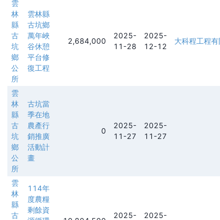
雲
林
雲林縣
縣
古坑鄉
古
萬年峽
2025-
2025-
2,684,000
大科程工程有
坑
谷休憩
11-28
12-12
鄉
平台修
公
復工程
所
雲
林
古坑當
縣
季在地
古
農產行
2025-
2025-
0
坑
銷推廣
11-27
11-27
鄉
活動計
公
畫
所
雲
114年
林
度農糧
縣
剩餘資
古
2025-
2025-