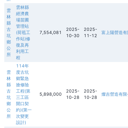
雲林縣
雲
經濟農
林
場苗圃
縣
管理站
古
2025-
2025-
(荷苞工
7,554,081
富上陽營造有
坑
10-30
11-12
作站)修
鄉
復及再
公
利用工
所
程
114年
雲
度古坑
林
鄉緊急
縣
搶修險
古
工程(第
2025-
2025-
5,898,000
燦吉營造有限
坑
三工區
10-28
10-28
鄉
開口契
公
約)(第一
所
次變更
設計)