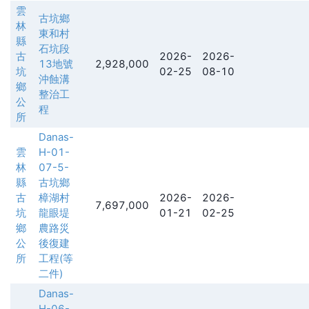
雲
古坑鄉
林
東和村
縣
石坑段
古
2026-
2026-
13地號
2,928,000
坑
02-25
08-10
沖蝕溝
鄉
整治工
公
程
所
Danas-
雲
H-01-
林
07-5-
縣
古坑鄉
古
樟湖村
2026-
2026-
7,697,000
坑
龍眼堤
01-21
02-25
鄉
農路災
公
後復建
所
工程(等
二件)
Danas-
H-06-