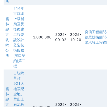
所
114年
古坑鄉
雲
上級補
林
助及災
縣
後復建
奕僑工程顧問
古
工程委
2025-
2025-
3,000,000
德眾技術顧問
坑
託設計
09-02
10-20
榮承發工程顧
鄉
監造技
公
術服務
所
(開口契
約)第二
標
古坑鄉
草嶺
921大
雲
地震紀
林
念地、
縣
華山土
古
石流教
2025-
2025-