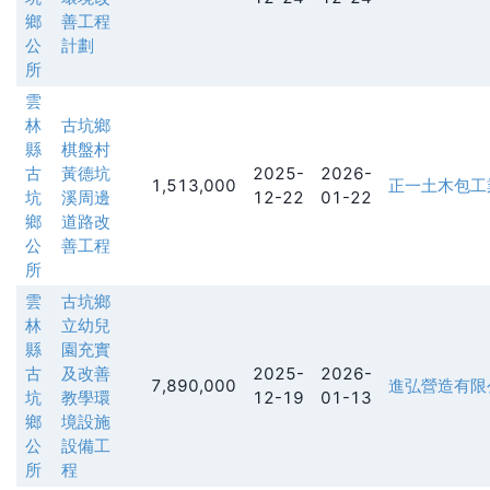
鄉
善工程
公
計劃
所
雲
林
古坑鄉
縣
棋盤村
古
黃德坑
2025-
2026-
1,513,000
正一土木包工
坑
溪周邊
12-22
01-22
鄉
道路改
公
善工程
所
雲
古坑鄉
林
立幼兒
縣
園充實
古
及改善
2025-
2026-
7,890,000
進弘營造有限
坑
教學環
12-19
01-13
鄉
境設施
公
設備工
所
程