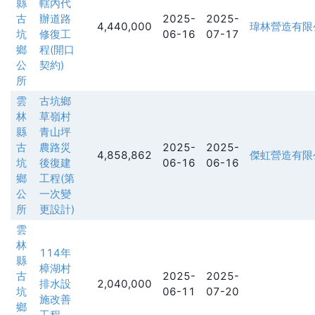
縣
轄內代
古
辦道路
2025-
2025-
4,440,000
瑋林營造有限
坑
修復工
06-16
07-17
鄉
程(開口
公
契約)
所
雲
古坑鄉
林
草嶺村
縣
青山坪
古
農路災
2025-
2025-
4,858,862
傑虹營造有限
坑
後復建
06-16
06-16
鄉
工程(第
公
一次變
所
更設計)
雲
林
114年
縣
樟湖村
古
2025-
2025-
排水設
2,040,000
坑
06-11
07-20
施改善
鄉
工程