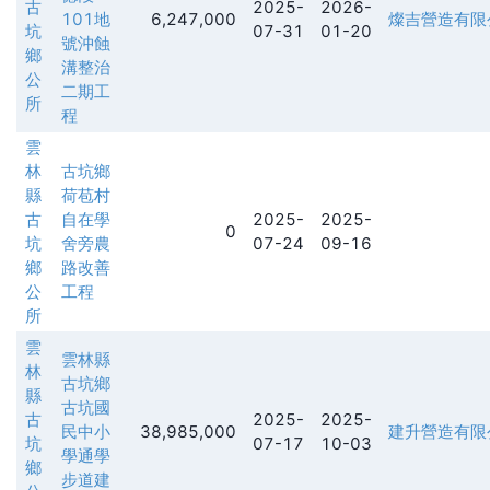
古
2025-
2026-
101地
6,247,000
燦吉營造有限
坑
07-31
01-20
號沖蝕
鄉
溝整治
公
二期工
所
程
雲
林
古坑鄉
縣
荷苞村
古
自在學
2025-
2025-
0
坑
舍旁農
07-24
09-16
鄉
路改善
公
工程
所
雲
雲林縣
林
古坑鄉
縣
古坑國
古
2025-
2025-
民中小
38,985,000
建升營造有限
坑
07-17
10-03
學通學
鄉
步道建