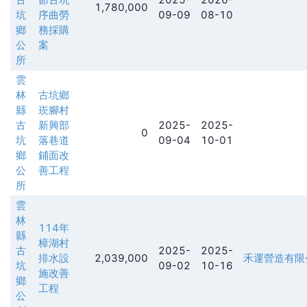
1,780,000
坑
序曲勞
09-09
08-10
鄉
務採購
公
案
所
雲
林
古坑鄉
縣
崁腳村
古
新興部
2025-
2025-
0
坑
落巷道
09-04
10-01
鄉
鋪面改
公
善工程
所
雲
林
114年
縣
樟湖村
古
2025-
2025-
排水設
2,039,000
禾運營造有限
坑
09-02
10-16
施改善
鄉
工程
公