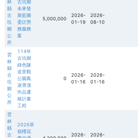
林
古坑鄉
縣
未來發
古
展藍圖
2026-
2026-
5,000,000
坑
委託勞
01-19
08-10
鄉
務服務
公
案
所
114年
雲
古坑鄉
林
綠色隧
縣
道景觀
古
2026-
2026-
公園鳳
0
坑
01-16
01-16
凌霄漢
鄉
作品遷
公
移計畫
所
工程
雲
林
2026草
縣
嶺櫻花
古
2026-
2026-