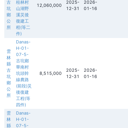
古
桂林村
2025-
2026-
12,060,000
坑
山湖野
12-31
01-16
鄉
溪災後
公
復建工
所
程(等二
件)
Danas-
H-01-
雲
07-5-
林
古坑鄉
縣
華南村
古
2025-
2026-
坑頭幹
8,515,000
坑
12-31
01-16
線農路
鄉
(前段)災
公
後復建
所
工程(等
四件)
雲
Danas-
林
H-01-
縣
07-5-