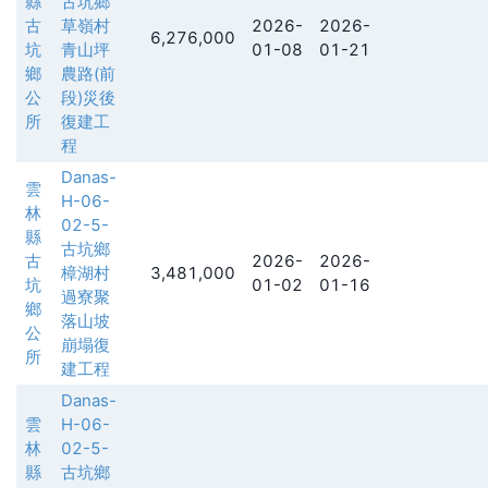
縣
古坑鄉
古
草嶺村
2026-
2026-
6,276,000
坑
青山坪
01-08
01-21
鄉
農路(前
公
段)災後
所
復建工
程
Danas-
雲
H-06-
林
02-5-
縣
古坑鄉
古
2026-
2026-
樟湖村
3,481,000
坑
01-02
01-16
過寮聚
鄉
落山坡
公
崩塌復
所
建工程
Danas-
雲
H-06-
林
02-5-
縣
古坑鄉