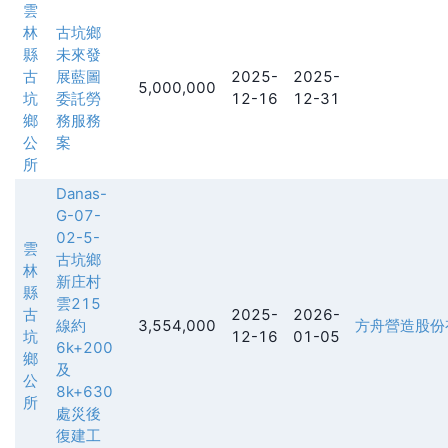
雲
林
古坑鄉
縣
未來發
古
展藍圖
2025-
2025-
5,000,000
坑
委託勞
12-16
12-31
鄉
務服務
公
案
所
Danas-
G-07-
02-5-
雲
古坑鄉
林
新庄村
縣
雲215
古
2025-
2026-
線約
3,554,000
方舟營造股份
坑
12-16
01-05
6k+200
鄉
及
公
8k+630
所
處災後
復建工