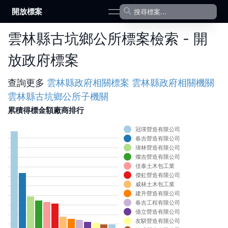
開放標案
open navigation menu
雲林縣古坑鄉公所標案檢索 - 開
放政府標案
查詢更多
雲林縣政府
相關標案
雲林縣政府
相關機關
雲林縣古坑鄉公所
子機關
累積得標金額廠商排行
冠瑛營造有限公司
0
春吉營造有限公司
0
瑋林營造有限公司
燦吉營造有限公司
0
佳泰土木包工業
0
傑虹營造有限公司
0
威林土木包工業
0
建升營造有限公司
0
春吉工程有限公司
0
億立營造有限公司
0
友騏營造有限公司
0