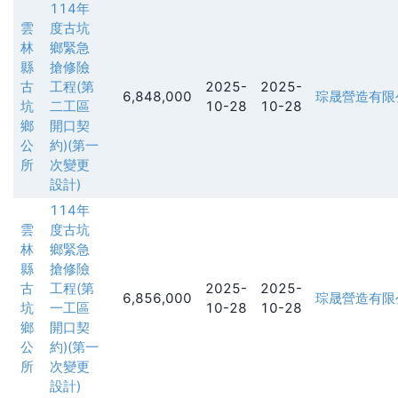
114年
雲
度古坑
林
鄉緊急
縣
搶修險
古
工程(第
2025-
2025-
6,848,000
琮晟營造有限
坑
二工區
10-28
10-28
鄉
開口契
公
約)(第一
所
次變更
設計)
114年
雲
度古坑
林
鄉緊急
縣
搶修險
古
工程(第
2025-
2025-
6,856,000
琮晟營造有限
坑
一工區
10-28
10-28
鄉
開口契
公
約)(第一
所
次變更
設計)