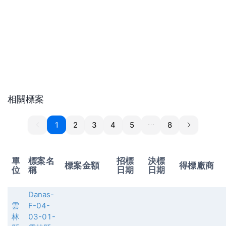
相關標案
1
1
2
3
4
5
8
單
標案名
招標
決標
標案金額
得標廠商
位
稱
日期
日期
Danas-
雲
F-04-
林
03-01-