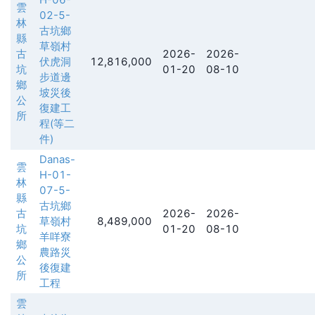
雲
02-5-
林
古坑鄉
縣
草嶺村
古
2026-
2026-
伏虎洞
12,816,000
坑
01-20
08-10
步道邊
鄉
坡災後
公
復建工
所
程(等二
件)
Danas-
雲
H-01-
林
07-5-
縣
古坑鄉
古
2026-
2026-
草嶺村
8,489,000
坑
01-20
08-10
羊咩寮
鄉
農路災
公
後復建
所
工程
雲