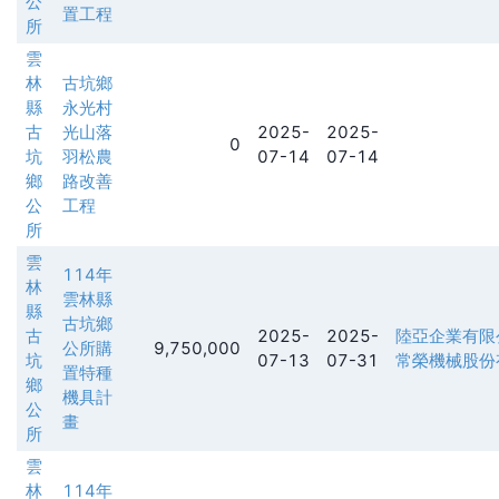
公
置工程
所
雲
林
古坑鄉
縣
永光村
古
光山落
2025-
2025-
0
坑
羽松農
07-14
07-14
鄉
路改善
公
工程
所
雲
114年
林
雲林縣
縣
古坑鄉
古
2025-
2025-
陸亞企業有限
公所購
9,750,000
坑
07-13
07-31
常榮機械股份
置特種
鄉
機具計
公
畫
所
雲
林
114年