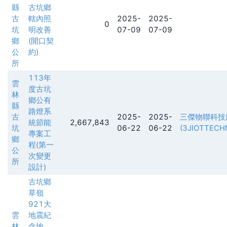
縣
古坑鄉
古
轄內照
2025-
2025-
0
坑
明改善
07-09
07-09
鄉
(開口契
公
約)
所
113年
雲
度古坑
林
鄉公有
縣
路燈系
古
2025-
2025-
三傑物聯科技
統節能
2,667,843
坑
06-22
06-22
(3JIOTTECH
專案工
鄉
程(第一
公
次變更
所
設計)
古坑鄉
草嶺
921大
雲
地震紀
林
念地、