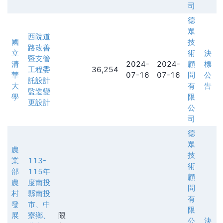
司
德
眾
西院道
國
技
路改善
立
術
決
暨支管
清
2024-
2024-
顧
標
工程委
36,254
華
07-16
07-16
問
公
託設計
大
有
告
監造變
學
限
更設計
公
司
德
眾
農
技
業
113-
術
部
115年
顧
農
度南投
問
村
縣南投
有
發
市、中
限
展
寮鄉、
限
公
決