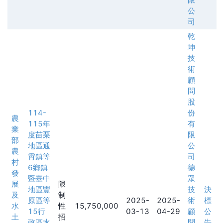
公
司
乾
坤
技
術
顧
問
股
114-
份
農
115年
有
業
度苗栗
限
部
地區通
公
農
霄鎮等
司
村
6鄉鎮
德
發
暨臺中
眾
展
限
地區豐
技
決
及
制
原區等
2025-
2025-
術
標
水
性
15,750,000
15行
03-13
04-29
顧
公
土
招
政區水
問
告