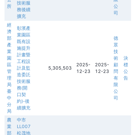
技術服
所
公
務後續
司
擴充
經
彰濱產
濟
業園區
部
德
既有設
產
眾
施提升
業
技
計畫暨
園
術
決
工程設
區
2025-
2025-
顧
標
計及監
5,305,503
管
12-23
12-23
問
公
造委託
理
有
告
技術服
局
限
務(開
臺
公
口契
中
司
約)-後
分
續擴充
局
農
中市
業
LL007
部
松茂地