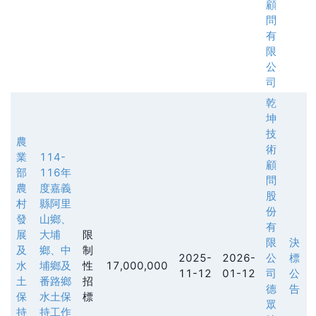
顧
問
有
限
公
司
乾
坤
技
農
術
業
114-
顧
部
116年
問
農
度嘉義
股
村
縣阿里
份
發
山鄉、
有
展
大埔
限
限
決
及
鄉、中
制
2025-
2026-
公
標
水
埔鄉及
性
17,000,000
11-12
01-12
司
公
土
番路鄉
招
德
告
保
水土保
標
眾
持
持工作