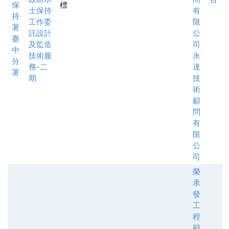
保
標
土保持
有
持
工作委
限
署
託設計
公
臺
及監造
司
中
技術服
永
分
務-二
達
署
期
技
術
顧
問
有
限
公
司
榮
承
發
工
程
顧