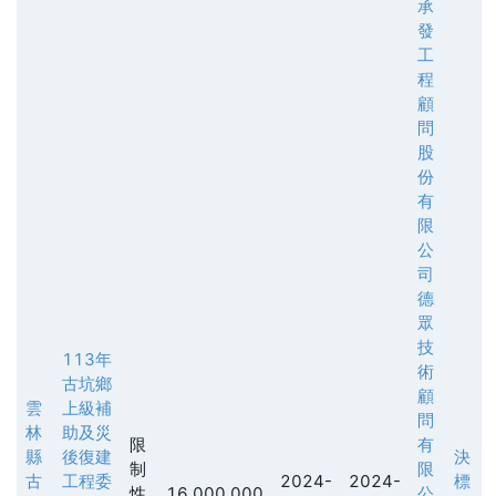
承
發
工
程
顧
問
股
份
有
限
公
司
德
眾
技
113年
術
古坑鄉
顧
雲
上級補
問
林
助及災
限
有
縣
後復建
決
制
限
古
工程委
2024-
2024-
標
性
16,000,000
公