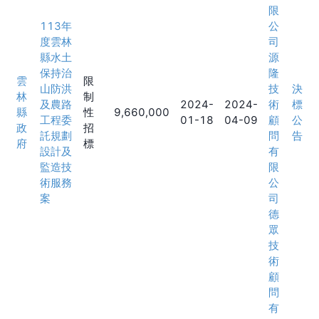
限
113年
公
度雲林
司
縣水土
源
保持治
隆
雲
限
山防洪
技
決
林
制
及農路
2024-
2024-
術
標
縣
性
9,660,000
工程委
01-18
04-09
顧
公
政
招
託規劃
問
告
府
標
設計及
有
監造技
限
術服務
公
案
司
德
眾
技
術
顧
問
有