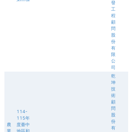
發
工
程
顧
問
股
份
有
限
公
司
乾
坤
技
術
顧
問
114-
股
115年
份
農
度臺中
有
業
地區和