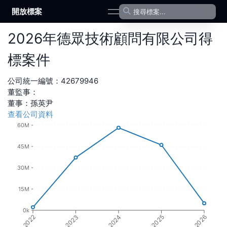
開放標案
open navigation menu
2026
年
德眾技術顧問有限公司
得
標案件
公司統一編號：
42679946
董監事：
董事
：
孫英尹
查看公司資料
60M
45M
30M
15M
0k
2022
2023
2024
2025
2026