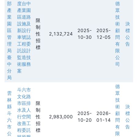
部
度台中
德
產
產業園
眾
業
區道路
技
限
園
設施及
術
決
制
區
新設行
2025-
2025-
顧
標
性
2,132,724
管
車號誌
10-30
12-05
問
公
招
理
工程委
有
告
標
局
託設計
限
臺
監造技
公
中
術服務
司
分
案
局
德
斗六市
雲
眾
文化路
林
技
市區排
限
縣
術
決
水及人
制
斗
2025-
2026-
顧
標
行空間
性
2,983,000
六
10-20
01-14
問
公
改善工
招
市
有
告
程委託
標
公
限
技術服