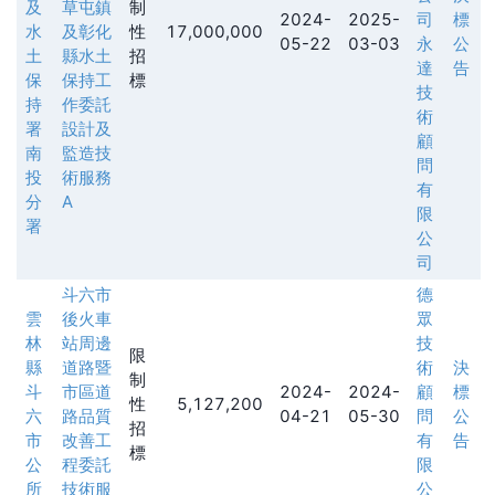
及
草屯鎮
制
2024-
2025-
司
標
水
及彰化
性
17,000,000
05-22
03-03
永
公
土
縣水土
招
達
告
保
保持工
標
技
持
作委託
術
署
設計及
顧
南
監造技
問
投
術服務
有
分
A
限
署
公
司
斗六市
德
雲
後火車
眾
林
站周邊
技
限
縣
道路暨
術
決
制
斗
市區道
2024-
2024-
顧
標
性
5,127,200
六
路品質
04-21
05-30
問
公
招
市
改善工
有
告
標
公
程委託
限
所
技術服
公