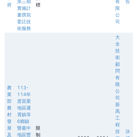
第三期
有
告
府
標
實施計
限
畫撰寫
公
委託技
司
術服務
大
全
技
術
顧
問
有
限
農
113-
公
業
114年
司
部
度苗栗
新
農
地區通
禹
村
霄鎮等
工
發
6鄉鎮
程
展
暨臺中
限
技
決
及
地區豐
制