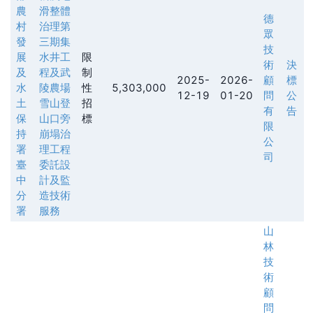
農
滑整體
德
村
治理第
眾
發
三期集
技
展
水井工
限
術
決
及
程及武
制
2025-
2026-
顧
標
水
陵農場
性
5,303,000
12-19
01-20
問
公
土
雪山登
招
有
告
保
山口旁
標
限
持
崩塌治
公
署
理工程
司
臺
委託設
中
計及監
分
造技術
署
服務
山
林
技
術
顧
問