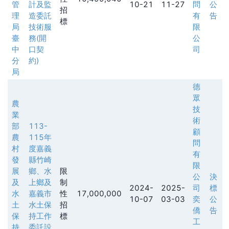
管
計及監
10-21
11-27
問
公
招
理
造委託
有
告
標
局
技術服
限
臺
務(開
公
中
口契
司
分
約)
局
德
眾
農
技
業
術
部
113-
顧
農
115年
問
村
度嘉義
有
發
縣竹崎
限
展
鄉、水
限
公
決
及
上鄉及
制
2024-
2025-
司
標
水
嘉義市
性
17,000,000
10-07
03-03
奕
公
土
水土保
招
僑
告
保
持工作
標
工
持
委託設