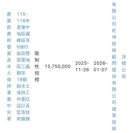
有
限
農
115-
公
業
116年
司
部
度臺中
乾
農
地區霧
坤
村
峰區等
技
發
6個行
術
展
政區暨
限
顧
決
及
苗栗地
制
2025-
2026-
問
標
水
區三義
性
15,750,000
11-26
01-07
股
公
土
鄉等
招
份
告
保
18鄉
標
有
持
鎮水土
限
署
保持工
公
臺
作委託
司
中
設計及
德
分
監造技
眾
署
術服務
技
術