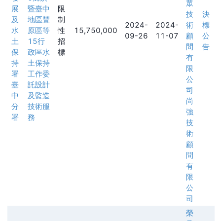
眾
展
暨臺中
限
技
決
及
地區豐
制
2024-
2024-
術
標
水
原區等
性
15,750,000
09-26
11-07
顧
公
土
15行
招
問
告
保
政區水
標
有
持
土保持
限
署
工作委
公
臺
託設計
司
中
及監造
尚
分
技術服
強
署
務
技
術
顧
問
有
限
公
司
榮