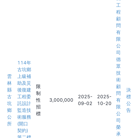
工
程
顧
問
有
限
公
司
德
114年
眾
古坑鄉
技
雲
上級補
術
林
助及災
限
顧
縣
後復建
決
制
問
古
工程委
2025-
2025-
標
性
3,000,000
有
坑
託設計
09-02
10-20
公
招
限
鄉
監造技
告
標
公
公
術服務
司
所
(開口
榮
契約)
承
第二標