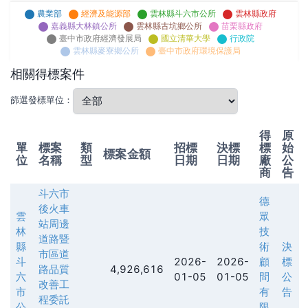
農業部
經濟及能源部
雲林縣斗六市公所
雲林縣政府
嘉義縣大林鎮公所
雲林縣古坑鄉公所
苗栗縣政府
臺中市政府經濟發展局
國立清華大學
行政院
雲林縣麥寮鄉公所
臺中市政府環境保護局
相關得標案件
篩選發標單位：
得
原
單
標案
類
招標
決標
標
始
標案金額
位
名稱
型
日期
日期
廠
公
商
告
斗六市
德
後火車
雲
眾
站周邊
林
技
道路暨
縣
術
決
市區道
斗
2026-
2026-
顧
標
路品質
4,926,616
六
01-05
01-05
問
公
改善工
市
有
告
程委託
公
限