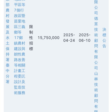
限
部
平區等
公
農
7個行
司
村
政區暨
德
發
苗栗地
眾
展
區三義
限
技
決
及
鄉等
制
2025-
2025-
術
標
水
17鄉
性
15,750,000
04-24
06-10
顧
公
土
鎮農村
招
問
告
保
建設與
標
有
持
韌性農
限
署
路改善
公
臺
等相關
司
中
計畫工
山
分
程委託
林
署
設計及
技
監造技
術
術服務
顧
問
有
限