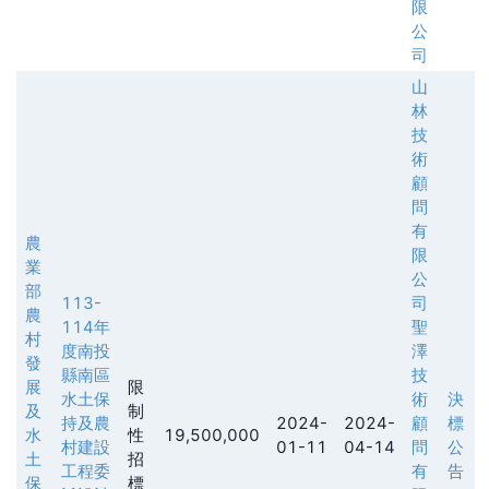
限
公
司
山
林
技
術
顧
問
有
農
限
業
公
部
113-
司
農
114年
聖
村
度南投
澤
發
縣南區
技
展
限
水土保
術
決
及
制
持及農
2024-
2024-
顧
標
水
性
19,500,000
村建設
01-11
04-14
問
公
土
招
工程委
有
告
保
標