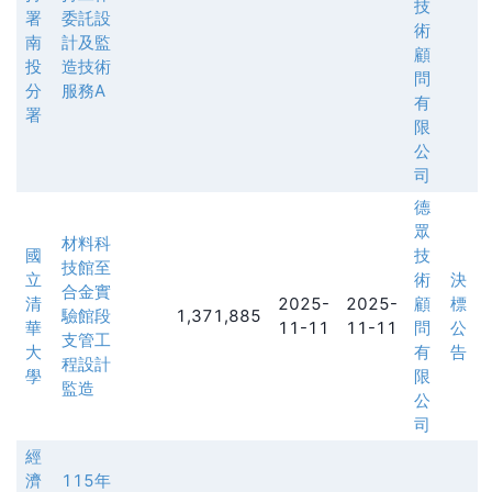
技
署
委託設
術
南
計及監
顧
投
造技術
問
分
服務A
有
署
限
公
司
德
眾
材料科
國
技
技館至
立
術
決
合金實
清
2025-
2025-
顧
標
驗館段
1,371,885
華
11-11
11-11
問
公
支管工
大
有
告
程設計
學
限
監造
公
司
經
濟
115年