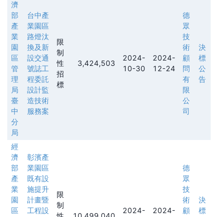
濟
部
台中產
德
產
業園區
眾
業
路燈汰
技
限
園
換及新
術
決
制
區
設交通
2024-
2024-
顧
標
性
3,424,503
管
號誌工
10-30
12-24
問
公
招
理
程委託
有
告
標
局
設計監
限
臺
造技術
公
中
服務案
司
分
局
經
濟
彰濱產
部
業園區
德
產
既有設
眾
業
施提升
技
限
園
計畫暨
術
決
制
區
工程設
2024-
2024-
顧
標
性
10,499,040