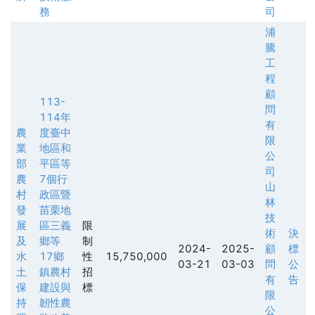
務
司
浦
騰
工
程
顧
113-
問
114年
有
農
度臺中
限
業
地區和
公
部
平區等
司
農
7個行
山
村
政區暨
林
發
苗栗地
技
展
區三義
限
術
決
及
鄉等
制
2024-
2025-
顧
標
水
17鄉
性
15,750,000
03-21
03-03
問
公
土
鎮農村
招
有
告
保
建設與
標
限
持
韌性農
公