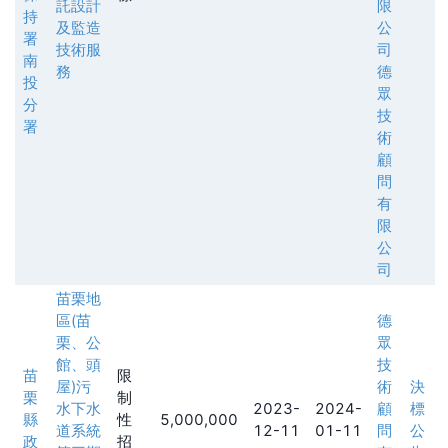
託設計
限
持
及監造
公
署
技術服
司
南
務
德
投
眾
分
技
署
術
顧
問
有
限
公
司
苗栗地
區(苗
德
栗、公
眾
館、頭
技
苗
限
屋)污
術
決
栗
制
水下水
2023-
2024-
顧
標
縣
性
5,000,000
道系統
12-11
01-11
問
公
政
招