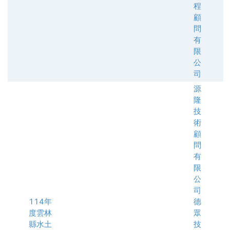
程
顧
問
有
限
公
司
源
隆
技
術
顧
問
有
限
公
司
114年
德
度雲林
眾
縣水土
技