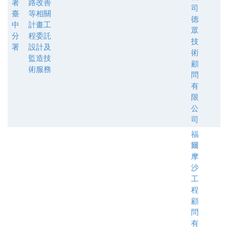
署
路改善
司
臺
等相關
德
中
計畫工
眾
分
程委託
技
署
設計及
術
監造技
顧
術服務
問
有
限
公
司
福
爾
摩
沙
工
程
顧
問
有