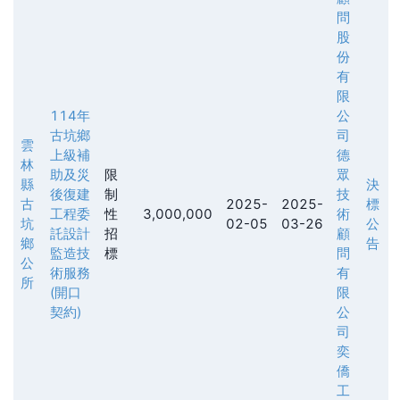
問
股
份
有
限
114年
公
古坑鄉
司
雲
上級補
德
林
助及災
限
眾
縣
決
後復建
制
技
古
2025-
2025-
標
工程委
性
3,000,000
術
坑
02-05
03-26
公
託設計
招
顧
鄉
告
監造技
標
問
公
術服務
有
所
(開口
限
契約)
公
司
奕
僑
工