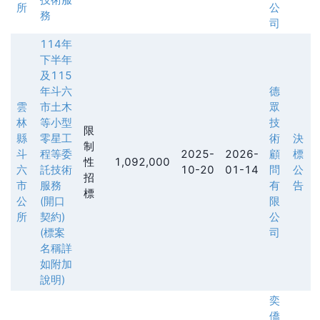
所
公
務
司
114年
下半年
及115
年斗六
德
雲
市土木
眾
林
等小型
技
限
縣
零星工
術
決
制
斗
程等委
2025-
2026-
顧
標
性
1,092,000
六
託技術
10-20
01-14
問
公
招
市
服務
有
告
標
公
(開口
限
所
契約)
公
(標案
司
名稱詳
如附加
說明)
奕
僑