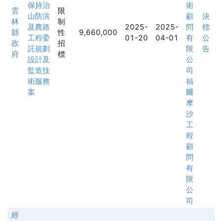
保持治
術
雲
限
山防洪
顧
決
林
制
及農路
2025-
2025-
問
標
縣
性
9,660,000
工程委
01-20
04-01
有
公
政
招
託規劃
限
告
府
標
設計及
公
監造技
司
術服務
福
案
爾
摩
沙
工
程
顧
問
有
限
公
司
經