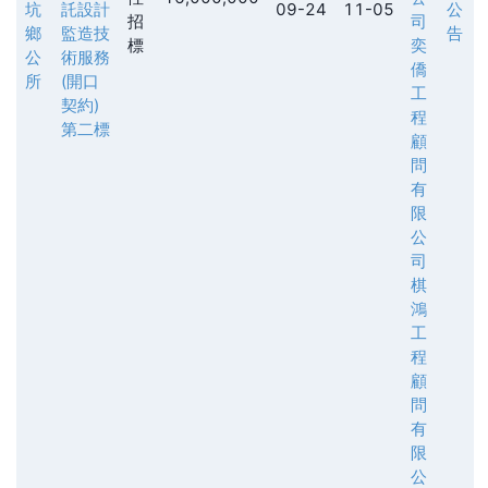
坑
託設計
09-24
11-05
公
招
司
鄉
監造技
告
標
奕
公
術服務
僑
所
(開口
工
契約)
程
第二標
顧
問
有
限
公
司
棋
鴻
工
程
顧
問
有
限
公