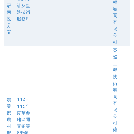
程
署
計及監
顧
南
造技術
問
投
服務B
有
分
限
署
公
司
亞
際
工
程
技
術
顧
問
農
114-
有
業
115年
限
部
度苗栗
公
農
地區通
司
村
霄鎮等
德
發
6鄉鎮