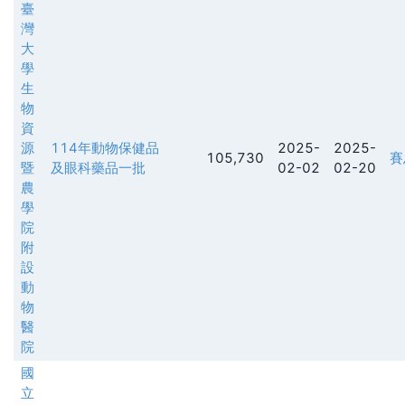
臺
灣
大
學
生
物
資
源
114年動物保健品
2025-
2025-
105,730
賽
暨
及眼科藥品一批
02-02
02-20
農
學
院
附
設
動
物
醫
院
國
立