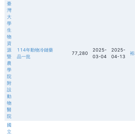
臺
灣
大
學
生
物
資
源
114年動物冷鏈藥
2025-
2025-
77,280
裕
暨
品一批
03-04
04-13
農
學
院
附
設
動
物
醫
院
國
立