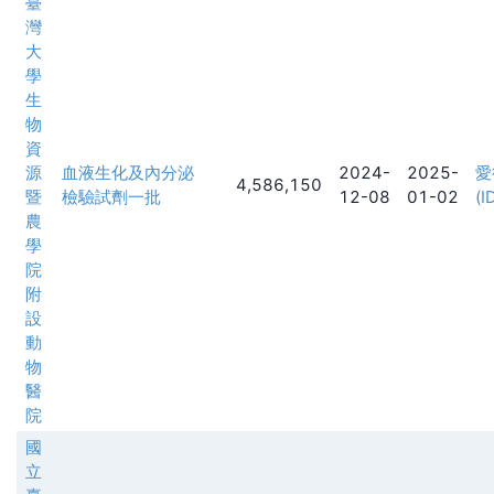
臺
灣
大
學
生
物
資
源
血液生化及內分泌
2024-
2025-
愛
4,586,150
暨
檢驗試劑一批
12-08
01-02
(I
農
學
院
附
設
動
物
醫
院
國
立