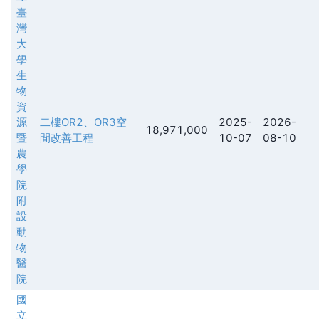
臺
灣
大
學
生
物
資
源
二樓OR2、OR3空
2025-
2026-
18,971,000
暨
間改善工程
10-07
08-10
農
學
院
附
設
動
物
醫
院
國
立