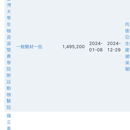
灣
大
學
生
尚
物
復
資
亞
源
2024-
2024-
生
一般醫材一批
1,495,200
暨
01-08
12-29
建
農
健
學
保
院
耀
附
設
動
物
醫
院
國
立
臺