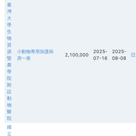
臺
灣
大
學
生
物
資
源
小動物專用加護病
2025-
2025-
2,100,000
亞
暨
房一座
07-16
08-08
農
學
院
附
設
動
物
醫
院
國
立