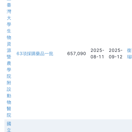
臺
灣
大
學
生
物
資
源
2025-
2025-
復
63項採購藥品一批
657,090
暨
08-11
09-12
瑞
農
學
院
附
設
動
物
醫
院
國
立