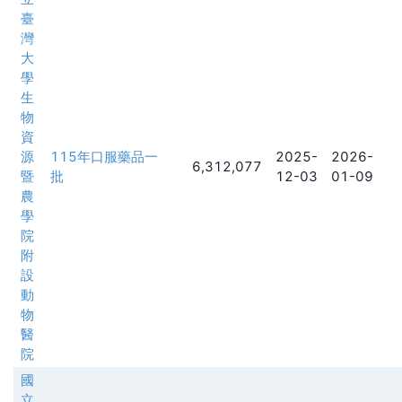
臺
灣
大
學
生
物
資
源
115年口服藥品一
2025-
2026-
6,312,077
暨
批
12-03
01-09
農
學
院
附
設
動
物
醫
院
國
立