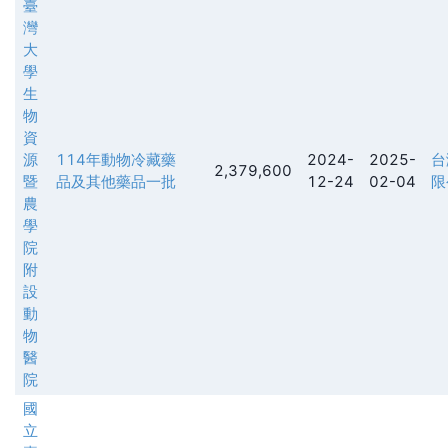
臺
灣
大
學
生
物
資
源
114年動物冷藏藥
2024-
2025-
台
2,379,600
暨
品及其他藥品一批
12-24
02-04
限
農
學
院
附
設
動
物
醫
院
國
立