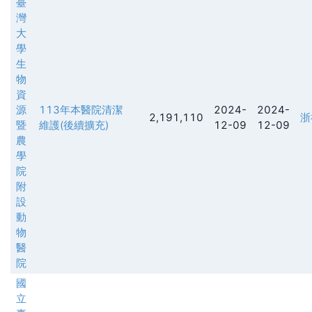
臺
灣
大
學
生
物
資
源
113年本醫院清潔
2024-
2024-
2,191,110
浙
暨
維護(後續擴充)
12-09
12-09
農
學
院
附
設
動
物
醫
院
國
立