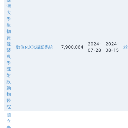
灣
大
學
生
物
資
源
2024-
2024-
數位化X光攝影系統
7,900,064
老
暨
07-28
08-15
農
學
院
附
設
動
物
醫
院
國
立
臺