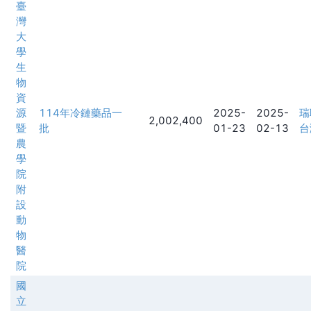
臺
灣
大
學
生
物
資
源
114年冷鏈藥品一
2025-
2025-
瑞
2,002,400
暨
批
01-23
02-13
台
農
學
院
附
設
動
物
醫
院
國
立