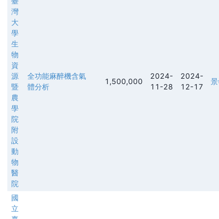
臺
灣
大
學
生
物
資
源
全功能麻醉機含氣
2024-
2024-
1,500,000
景
暨
體分析
11-28
12-17
農
學
院
附
設
動
物
醫
院
國
立