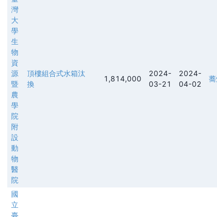
灣
大
學
生
物
資
源
頂樓組合式水箱汰
2024-
2024-
1,814,000
蕎
暨
換
03-21
04-02
農
學
院
附
設
動
物
醫
院
國
立
臺