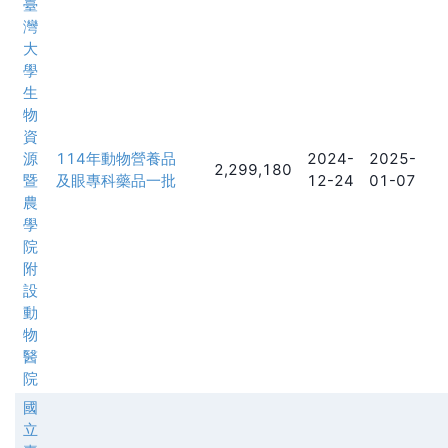
臺
灣
大
學
生
物
資
源
114年動物營養品
2024-
2025-
2,299,180
暨
及眼專科藥品一批
12-24
01-07
農
學
院
附
設
動
物
醫
院
國
立