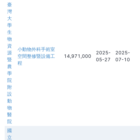
臺
灣
大
學
生
物
資
小動物外科手術室
源
2025-
2025-
空間整修暨設備工
14,971,000
暨
05-27
07-10
程
農
學
院
附
設
動
物
醫
院
國
立