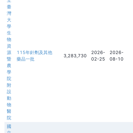
立
臺
灣
大
學
生
物
資
源
115年針劑及其他
2026-
2026-
3,283,730
暨
藥品一批
02-25
08-10
農
學
院
附
設
動
物
醫
院
國
立