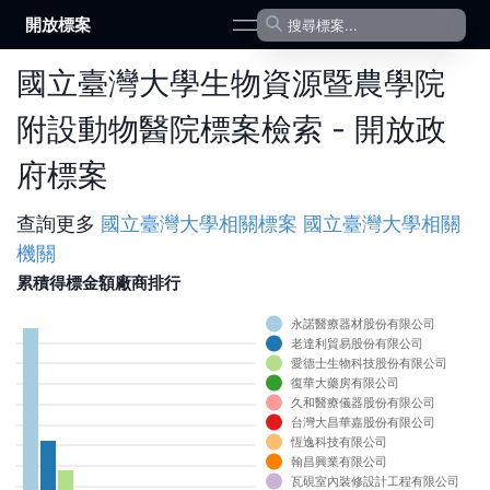
開放標案
open navigation menu
國立臺灣大學生物資源暨農學院
附設動物醫院標案檢索 - 開放政
府標案
查詢更多
國立臺灣大學
相關標案
國立臺灣大學
相關
機關
累積得標金額廠商排行
永諾醫療器材股份有限公司
0
老達利貿易股份有限公司
0
愛德士生物科技股份有限公司
復華大藥房有限公司
0
久和醫療儀器股份有限公司
0
台灣大昌華嘉股份有限公司
0
恆逸科技有限公司
0
翰昌興業有限公司
0
瓦硯室內裝修設計工程有限公司
0