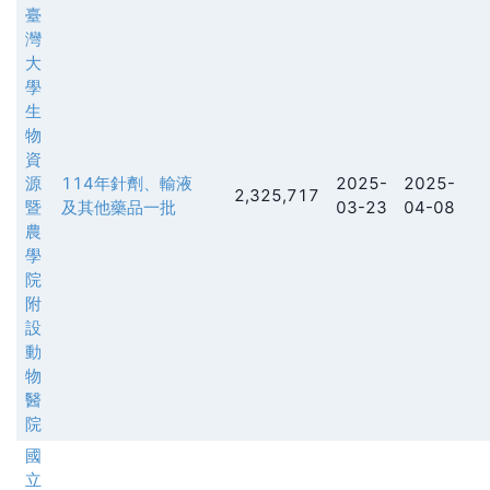
臺
灣
大
學
生
物
資
源
114年針劑、輸液
2025-
2025-
2,325,717
暨
及其他藥品一批
03-23
04-08
農
學
院
附
設
動
物
醫
院
國
立