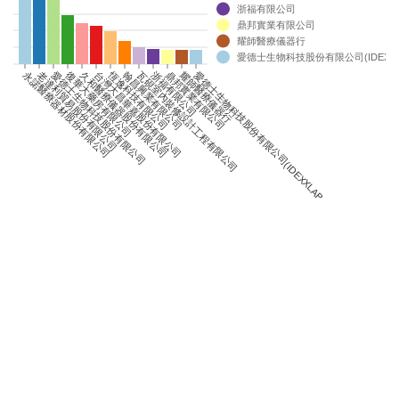
浙福有限公司
0
鼎邦實業有限公司
0
耀師醫療儀器行
0
愛德士生物科技股份有限公司(IDEXXLAB
0
恆逸科技有限公司
永諾醫療器材股份有限公司
老達利貿易股份有限公司
愛德士生物科技股份有限公司
復華大藥房有限公司
久和醫療儀器股份有限公司
台灣大昌華嘉股份有限公司
翰昌興業有限公司
瓦硯室內裝修設計工程有限公司
浙福有限公司
鼎邦實業有限公司
耀師醫療儀器行
愛德士生物科技股份有限公司(IDEXXLABORATORIESINC.)