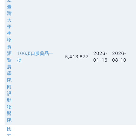
臺
灣
大
學
生
物
資
源
106項口服藥品一
2026-
2026-
5,413,877
暨
批
01-16
08-10
農
學
院
附
設
動
物
醫
院
國
立