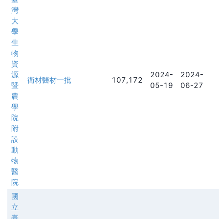
灣
大
學
生
物
資
源
2024-
2024-
衛材醫材一批
107,172
暨
05-19
06-27
農
學
院
附
設
動
物
醫
院
國
立
臺