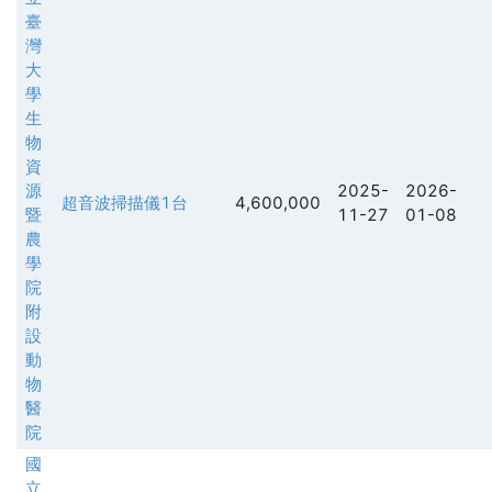
臺
灣
大
學
生
物
資
源
2025-
2026-
超音波掃描儀1台
4,600,000
暨
11-27
01-08
農
學
院
附
設
動
物
醫
院
國
立