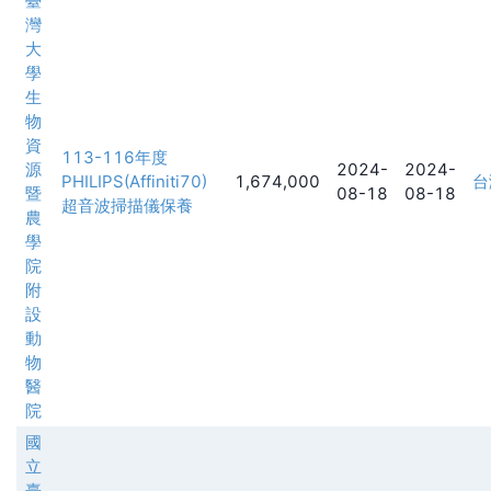
臺
灣
大
學
生
物
資
113-116年度
源
2024-
2024-
PHILIPS(Affiniti70)
1,674,000
台
暨
08-18
08-18
超音波掃描儀保養
農
學
院
附
設
動
物
醫
院
國
立
臺