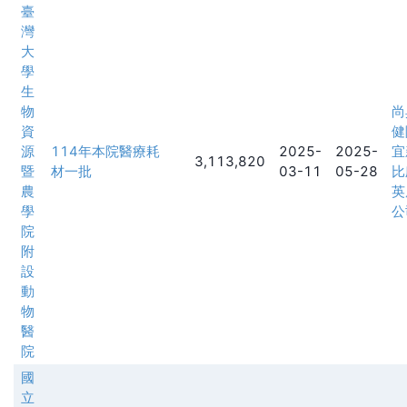
臺
灣
大
學
生
物
尚
資
健
源
114年本院醫療耗
2025-
2025-
宜
3,113,820
暨
材一批
03-11
05-28
比
農
英
學
公
院
附
設
動
物
醫
院
國
立