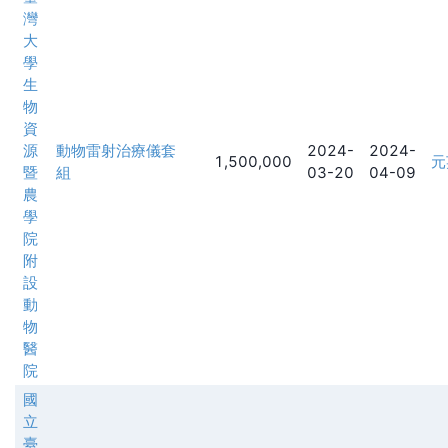
灣
大
學
生
物
資
源
動物雷射治療儀套
2024-
2024-
1,500,000
元
暨
組
03-20
04-09
農
學
院
附
設
動
物
醫
院
國
立
臺