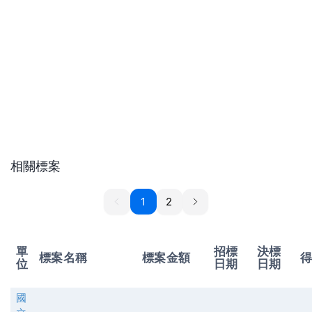
相關標案
1
1
2
單
招標
決標
標案名稱
標案金額
位
日期
日期
國