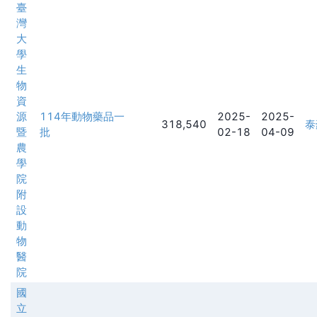
臺
灣
大
學
生
物
資
源
114年動物藥品一
2025-
2025-
318,540
泰
暨
批
02-18
04-09
農
學
院
附
設
動
物
醫
院
國
立