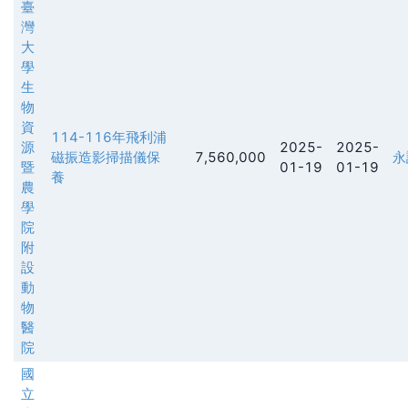
臺
灣
大
學
生
物
資
114-116年飛利浦
源
2025-
2025-
磁振造影掃描儀保
7,560,000
永
暨
01-19
01-19
養
農
學
院
附
設
動
物
醫
院
國
立