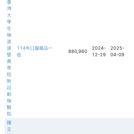
臺
灣
大
學
生
物
資
源
114年口服藥品一
2024-
2025-
880,960
暨
批
12-29
04-09
農
學
院
附
設
動
物
醫
院
國
立