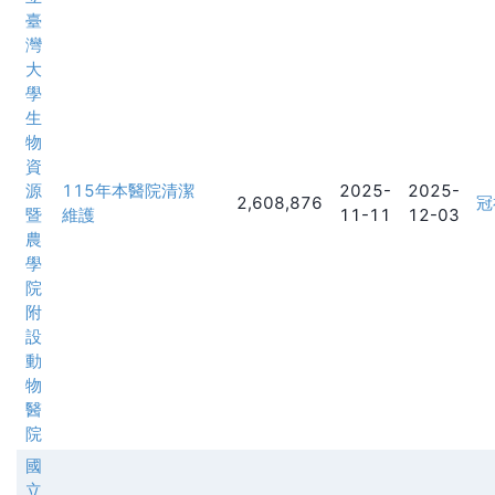
臺
灣
大
學
生
物
資
源
115年本醫院清潔
2025-
2025-
2,608,876
冠
暨
維護
11-11
12-03
農
學
院
附
設
動
物
醫
院
國
立