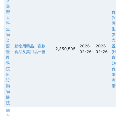
立
臺
灣
台
大
(V
學
優
生
生
物
(S
資
吉
源
動物用藥品、寵物
2026-
2026-
孟
2,350,505
暨
食品及其用品一批
02-26
02-26
(
農
寶
學
(J
院
台
附
限
設
豐
動
泰
物
醫
院
國