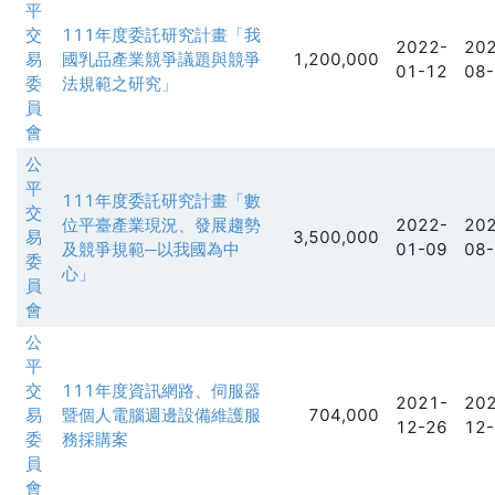
平
交
111年度委託研究計畫「我
2022-
202
易
國乳品產業競爭議題與競爭
1,200,000
01-12
08-
委
法規範之研究」
員
會
公
平
111年度委託研究計畫「數
交
位平臺產業現況、發展趨勢
2022-
202
易
3,500,000
及競爭規範─以我國為中
01-09
08-
委
心」
員
會
公
平
交
111年度資訊網路、伺服器
2021-
202
易
暨個人電腦週邊設備維護服
704,000
12-26
12-
委
務採購案
員
會