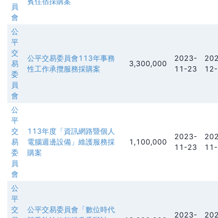
賓住宿採購案
員
會
公
平
交
公平交易委員會113年事務
2023-
202
易
3,300,000
性工作承攬服務採購案
11-23
12-
委
員
會
公
平
交
113年度「資訊網路暨個人
2023-
202
易
電腦週邊設備」維護服務採
1,100,000
11-23
11-
委
購案
員
會
公
平
交
公平交易委員會「數位時代
2023-
202