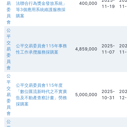
2025-
202
易
法聯合行為獎金發放系統」
400,000
11-19
11-
委
等3個應用系統維護服務採
員
購案
會
公
平
交
公平交易委員會115年事務
2025-
202
易
4,859,000
性工作承攬服務採購案
11-07
11-
委
員
會
公
平
公平交易委員會115年度
交
「數位匯流新時代之不實廣
2025-
202
易
5,000,000
告及不動產查察計畫」勞務
10-31
12-
委
採購案
員
會
公