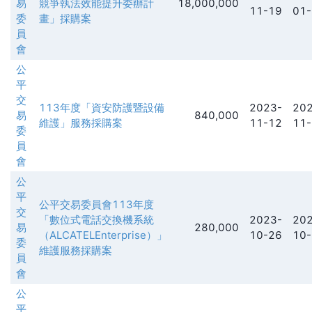
易
競爭執法效能提升委辦計
18,000,000
11-19
01-
委
畫」採購案
員
會
公
平
交
113年度「資安防護暨設備
2023-
202
易
840,000
維護」服務採購案
11-12
11-
委
員
會
公
平
公平交易委員會113年度
交
「數位式電話交換機系統
2023-
202
易
280,000
（ALCATELEnterprise）」
10-26
10-
委
維護服務採購案
員
會
公
平