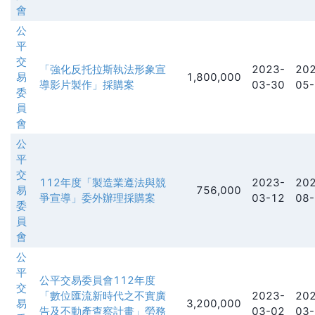
會
公
平
交
「強化反托拉斯執法形象宣
2023-
202
易
1,800,000
導影片製作」採購案
03-30
05-
委
員
會
公
平
交
112年度「製造業遵法與競
2023-
202
易
756,000
爭宣導」委外辦理採購案
03-12
08-
委
員
會
公
平
公平交易委員會112年度
交
「數位匯流新時代之不實廣
2023-
202
易
3,200,000
告及不動產查察計畫」勞務
03-02
03-