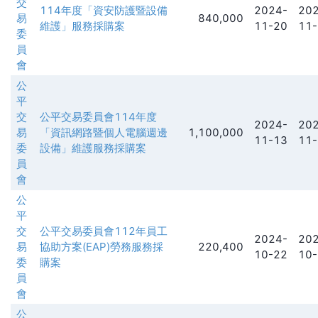
交
114年度「資安防護暨設備
2024-
202
易
840,000
維護」服務採購案
11-20
11-
委
員
會
公
平
交
公平交易委員會114年度
2024-
202
易
「資訊網路暨個人電腦週邊
1,100,000
11-13
11-
委
設備」維護服務採購案
員
會
公
平
交
公平交易委員會112年員工
2024-
202
易
協助方案(EAP)勞務服務採
220,400
10-22
10-
委
購案
員
會
公