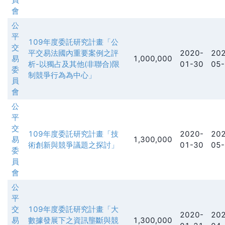
會
公
平
109年度委託研究計畫「公
交
平交易法國內重要案例之評
2020-
202
易
1,000,000
析-以獨占及其他(非聯合)限
01-30
05-
委
制競爭行為為中心」
員
會
公
平
交
109年度委託研究計畫「技
2020-
202
易
1,300,000
術創新與競爭議題之探討」
01-30
05-
委
員
會
公
平
交
109年度委託研究計畫「大
2020-
202
易
數據發展下之資訊壟斷與競
1,300,000