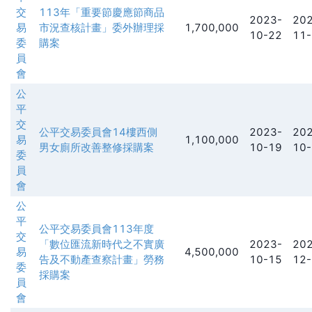
交
113年「重要節慶應節商品
2023-
202
易
市況查核計畫」委外辦理採
1,700,000
10-22
11-
委
購案
員
會
公
平
交
公平交易委員會14樓西側
2023-
202
易
1,100,000
男女廁所改善整修採購案
10-19
10-
委
員
會
公
平
公平交易委員會113年度
交
「數位匯流新時代之不實廣
2023-
202
易
4,500,000
告及不動產查察計畫」勞務
10-15
12-
委
採購案
員
會