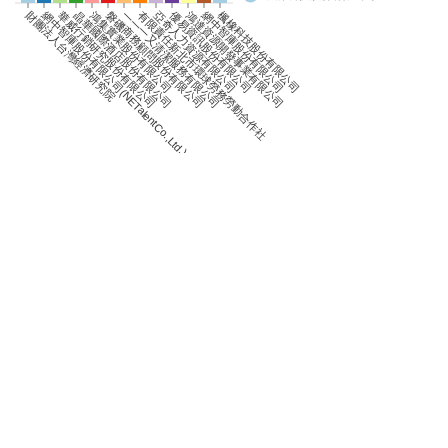
0
網中智庫股份有限公司(NETalentCo.,Ltd.)
優易資訊股份有限公司
網中智庫股份有限公司
財團法人台灣經濟研究院
華威行銷研究股份有限公司
晶華國際酒店股份有限公司
鴻集實業股份有限公司
磐磯商務顧問股份有限公司
一一一又清潔服務有限公司
有限責任新北市環球勞務勞動合作社
亞奇人力資源有限公司
鴻達資源開發事業有限公司
楓橡科技股份有限公司