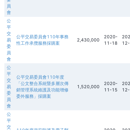
員
會
公
平
交
公平交易委員會110年事務
2020-
202
易
2,430,000
性工作承攬服務採購案
11-18
12-
委
員
會
公
平
公平交易委員會110年度
交
「公文整合系統暨多層次傳
2020-
202
易
1,520,000
銷管理系統維護及功能增修
11-15
12-
委
委外服務」採購案
員
會
公
平
交