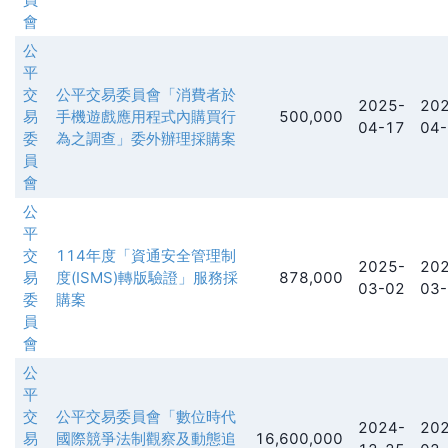
會
公
平
交
公平交易委員會「消費者於
2025-
202
易
手機遊戲應用程式內購買行
500,000
04-17
04-
委
為之調查」委外辦理採購案
員
會
公
平
交
114年度「資通安全管理制
2025-
202
易
度(ISMS)轉版驗證」服務採
878,000
03-02
03-
委
購案
員
會
公
平
交
公平交易委員會「數位時代
2024-
202
易
國際競爭法制觀察及動態追
16,600,000