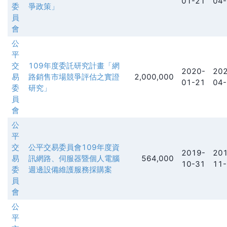
01-21
04-
委
爭政策」
員
會
公
平
交
109年度委託研究計畫「網
2020-
202
易
路銷售市場競爭評估之實證
2,000,000
01-21
04-
委
研究」
員
會
公
平
交
公平交易委員會109年度資
2019-
201
易
訊網路、伺服器暨個人電腦
564,000
10-31
11-
委
週邊設備維護服務採購案
員
會
公
平