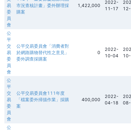
2022-
202
易
市況查核計畫」委外辦理採
1,422,000
11-17
12-
委
購案
員
會
公
平
交
公平交易委員會「消費者對
2022-
202
易
於網路購物替代性之意見」
0
10-04
10-
委
委外調查採購案
員
會
公
平
交
公平交易委員會111年度
2022-
202
易
「檔案委外掃描作業」採購
400,000
04-18
08-
委
案
員
會
公