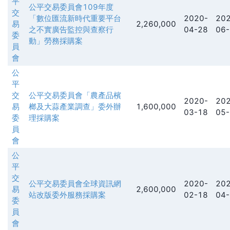
平
公平交易委員會109年度
交
「數位匯流新時代重要平台
2020-
202
易
2,260,000
之不實廣告監控與查察行
04-28
06-
委
動」勞務採購案
員
會
公
平
交
公平交易委員會「農產品檳
2020-
202
易
榔及大蒜產業調查」委外辦
1,600,000
03-18
05-
委
理採購案
員
會
公
平
交
公平交易委員會全球資訊網
2020-
202
易
2,600,000
站改版委外服務採購案
02-18
04-
委
員
會