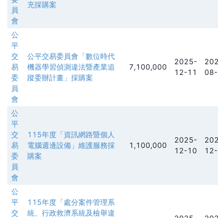
充採購案
員
會
公
平
交
公平交易委員會「數位時代
2025-
202
易
機器學習偵測違法暨產業追
7,100,000
12-11
08-
委
蹤委辦計畫」採購案
員
會
公
平
交
115年度「資訊網路暨個人
2025-
202
易
電腦週邊設備」維護服務採
1,100,000
12-10
12-
委
購案
員
會
公
平
115年度「處分案件管理系
交
統、行政救濟系統及檢舉違