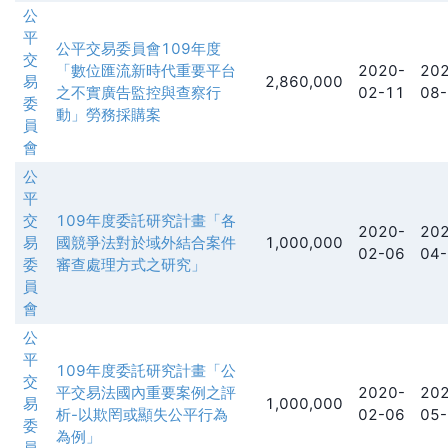
公
平
公平交易委員會109年度
交
「數位匯流新時代重要平台
2020-
202
易
2,860,000
之不實廣告監控與查察行
02-11
08-
委
動」勞務採購案
員
會
公
平
交
109年度委託研究計畫「各
2020-
202
易
國競爭法對於域外結合案件
1,000,000
02-06
04-
委
審查處理方式之研究」
員
會
公
平
109年度委託研究計畫「公
交
平交易法國內重要案例之評
2020-
202
易
1,000,000
析-以欺罔或顯失公平行為
02-06
05-
委
為例」
員