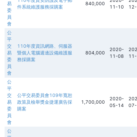
110年度資安防護及電子郵
2020-
202
易
840,000
件系統維護服務採購案
11-10
12-
委
員
會
公
平
交
110年度資訊網路、伺服器
2020-
202
易
暨個人電腦週邊設備維護服
804,000
11-08
11-
委
務採購案
員
會
公
平
交
公平交易委員會109年寬恕
2020-
202
易
政策及檢舉獎金捷運廣告採
1,700,000
05-14
07-
委
購案
員
會
公