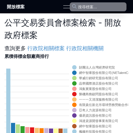
開放標案
open navigation menu
公平交易委員會標案檢索 - 開放
政府標案
查詢更多
行政院
相關標案
行政院
相關機關
累積得標金額廠商排行
財團法人台灣經濟研究院
網中智庫股份有限公司(NETalentCo.,Lt
0
華威行銷研究股份有限公司
0
晶華國際酒店股份有限公司
0
鴻集實業股份有限公司
0
磐磯商務顧問股份有限公司
0
一一一又清潔服務有限公司
0
有限責任新北市環球勞務勞動合作社
0
亞奇人力資源有限公司
優易資訊股份有限公司
0
鴻達資源開發事業有限公司
0
網中智庫股份有限公司
0
楓橡科技股份有限公司