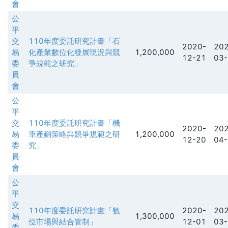
會
公
平
交
110年度委託研究計畫「石
2020-
202
易
化產業數位化發展現況與競
1,200,000
12-21
03-
委
爭規範之研究」
員
會
公
平
交
110年度委託研究計畫「機
2020-
202
易
車產銷策略與競爭規範之研
1,200,000
12-20
04-
委
究」
員
會
公
平
交
110年度委託研究計畫「數
2020-
202
易
1,300,000
位市場與結合管制」
12-01
03-
委