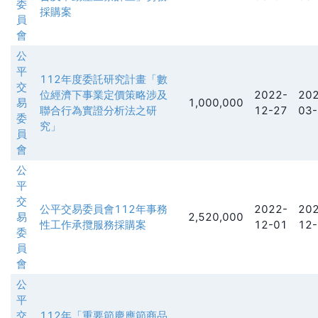
委
採購案
員
會
公
平
112年度委託研究計畫「數
交
位經濟下事業定價策略涉及
2022-
202
易
1,000,000
聯合行為實證分析法之研
12-27
03-
委
究」
員
會
公
平
交
公平交易委員會112年事務
2022-
202
易
2,520,000
性工作承攬服務採購案
12-01
12-
委
員
會
公
平
交
112年「重要節慶應節商品