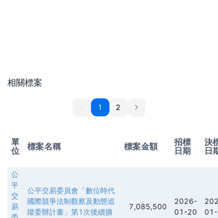
相關標案
1
1
2
單
招標
決
標案名稱
標案金額
位
日期
日
公
平
公平交易委員會「數位時代
交
國際競爭法制觀察及動態追
2026-
202
易
7,085,500
蹤委辦計畫」第1次後續擴
01-20
01-
委