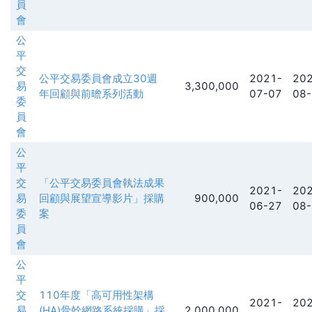
員
會
公
平
交
公平交易委員會成立30週
2021-
202
易
3,300,000
年回顧與前曕系列活動
07-07
08-
委
員
會
公
平
交
「公平交易委員會執法成果
2021-
202
易
回顧與展望宣導影片」採購
900,000
06-27
08-
委
案
員
會
公
平
交
110年度「高可用性架構
2021-
202
易
(HA)骨幹網路系統採購」採
2,000,000