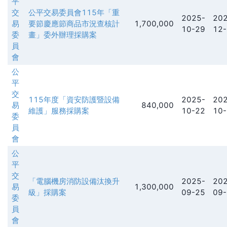
平
交
公平交易委員會115年「重
2025-
202
易
要節慶應節商品市況查核計
1,700,000
10-29
12-
委
畫」委外辦理採購案
員
會
公
平
交
115年度「資安防護暨設備
2025-
202
易
840,000
維護」服務採購案
10-22
10-
委
員
會
公
平
交
「電腦機房消防設備汰換升
2025-
202
易
1,300,000
級」採購案
09-25
09-
委
員
會