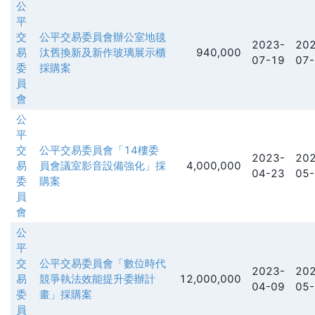
公
平
交
公平交易委員會辦公室地毯
2023-
202
易
汰舊換新及新作玻璃展示櫃
940,000
07-19
07-
委
採購案
員
會
公
平
交
公平交易委員會「14樓委
2023-
202
易
員會議室影音設備強化」採
4,000,000
04-23
05-
委
購案
員
會
公
平
交
公平交易委員會「數位時代
2023-
202
易
競爭執法效能提升委辦計
12,000,000
04-09
05-
委
畫」採購案
員