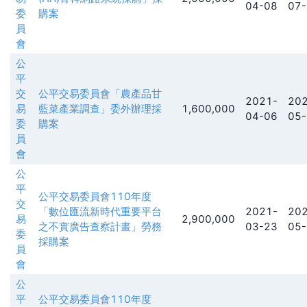
04-08
07-
委
購案
員
會
公
平
交
公平交易委員會「農產品甘
2021-
202
易
藍菜產業調查」委外辦理採
1,600,000
04-06
05-
委
購案
員
會
公
平
公平交易委員會110年度
交
「數位匯流新時代重要平台
2021-
202
易
2,900,000
之不實廣告查察計畫」勞務
03-23
05-
委
採購案
員
會
公
平
公平交易委員會110年度