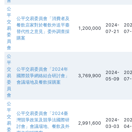
會
公
平
公平交易委員會「消費者及
交
餐飲店家對於餐飲外送平臺
2024-
202
易
1,200,000
替代性之意見」委外調查採
07-21
07-
委
購案
員
會
公
平
交
公平交易委員會「2024年
2024-
202
易
國際競爭網絡結合研討會」
3,769,900
05-09
07-
委
會議場地及餐飲採購案
員
會
公
平
公平交易委員會「2024臺
交
灣競爭政策及競爭法國際研
2024-
202
易
2,991,600
討會」會議場地、餐飲及外
03-03
04-
委