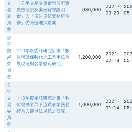
交
「公平交易委員會對於不實
2021-
202
易
廣告法規及案例宣導說明
980,000
03-23
05-
委
會」與「廣告規範實務研習
員
營」委外辦理採購案
會
公
平
交
110年度委託研究計畫「數
2021-
202
易
位與環保時代之工業用紙發
1,200,000
02-18
05-
委
展現況與競爭規範研究」
員
會
公
平
交
110年度委託研究計畫「數
2021-
202
易
位經濟發展下流通事業交易
1,000,000
01-14
08-
委
行為與競爭法規範之研究」
員
會