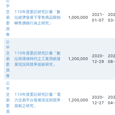
公
平
交
110年度委託研究計畫「數
2021-
202
易
位經濟發展下零售商品限制
1,000,000
01-07
03-
委
轉售價格行為之研究」
員
會
公
平
交
110年度委託研究計畫「數
2020-
202
易
位與環保時代之工業用紙發
1,200,000
12-29
08-
委
展現況與競爭規範研究」
員
會
公
平
交
110年度委託研究計畫「電
2020-
202
易
力交易平台發展現況與競爭
1,200,000
12-27
04-
委
規範之研究」
員