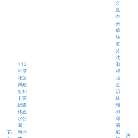
金
鳳
李
美
華
張
賓
芬
沈
113
淑
年度
貞
花蓮
張
縣政
金
府知
治
卡宣
林
綠森
珊
林親
羽
水公
邱
園、
國
花
南埔
斌
決