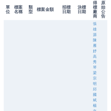
得
原
單
標案
類
招標
決標
標
始
標案金額
位
名稱
型
日期
日期
廠
公
商
告
張
雄
源
陳
雁
妤
高
秀
琴
梁
宗
明
邱
國
斌
楊
文