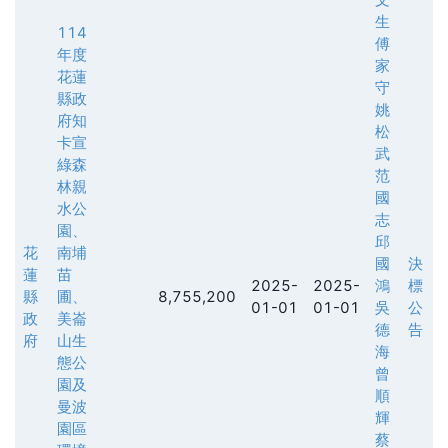
生
114
傅
年度
家
花蓮
守
縣政
姚
府知
松
卡宣
武
綠森
范
林親
國
水公
志
園、
邱
花
南埔
國
決
蓮
苗
2025-
2025-
鴻
標
縣
圃、
8,755,200
01-01
01-01
吳
公
政
美崙
德
告
府
山生
海
態公
曾
園及
順
曼波
輝
園區
蔡