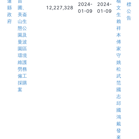
蓮
苗
楊
2024-
2024-
標
縣
圃、
12,227,328
文
01-09
01-09
公
政
美崙
生
告
府
山生
賴
態公
祥
園及
本
曼波
傅
園區
家
環境
守
維護
姚
勞務
松
僱工
武
採購
范
案
國
志
邱
國
鴻
戴
發
來