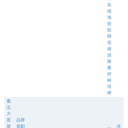
吳
德
海
曾
順
輝
張
雄
源
陳
雁
妤
林
璟
樺
臺
北
大
眾
品牌
捷
規劃
決