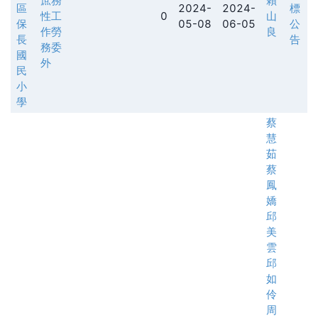
庶務
賴
區
2024-
2024-
標
性工
0
山
保
05-08
06-05
公
作勞
良
長
告
務委
國
外
民
小
學
蔡
慧
茹
蔡
鳳
嬌
邱
美
雲
邱
如
伶
周