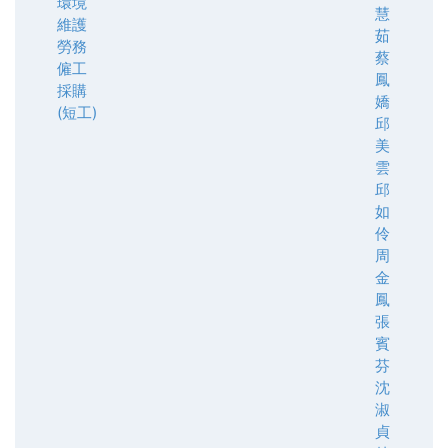
環境
慧
維護
茹
勞務
蔡
僱工
鳳
採購
嬌
(短工)
邱
美
雲
邱
如
伶
周
金
鳳
張
賓
芬
沈
淑
貞