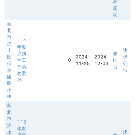
林
珊
羽
新
北
市
114
汐
年度
止
決
庶務
賴
區
2024-
2024-
標
性工
0
山
保
11-25
12-03
公
作勞
良
長
告
務委
國
外
民
小
學
新
北
市
113
汐
年度
止
決