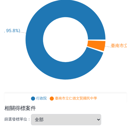
, 95.8%)
臺南市立仁德
行政院
臺南市立仁德文賢國民中學
相關得標案件
篩選發標單位：