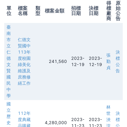
得
原
單
標案
類
招標
決標
標
始
標案金額
位
名稱
型
日期
日期
廠
公
商
告
臺
南
市
仁德文
立
賢國中
仁
113年
決
張
德
度校園
2023-
2023-
標
241,560
勤
文
綠美化
12-19
12-19
公
貞
賢
維護及
告
國
庶務修
民
繕工作
中
學
國
林
立
112年
世
決
歷
度典藏
2023-
2023-
泱
標
史
4,280,000
品購藏
11-23
11-23
沈
公