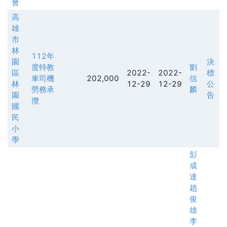
會
高
雄
市
林
112年
園
決
度特教
劉
區
2022-
2022-
標
車司機
202,000
信
林
12-29
12-29
公
勞務承
麟
園
告
攬
國
民
小
學
彭
成
達
趙
俊
雄
李