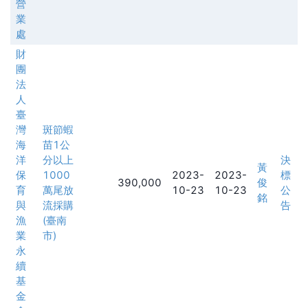
營
業
處
財
團
法
人
臺
灣
斑節蝦
海
苗1公
洋
分以上
決
黃
保
1000
2023-
2023-
標
390,000
俊
育
萬尾放
10-23
10-23
公
銘
與
流採購
告
漁
(臺南
業
市)
永
續
基
金