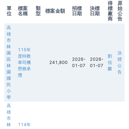
得
原
單
標案
類
招標
決標
標
始
標案金額
位
名稱
型
日期
日期
廠
公
商
告
高
雄
市
林
115年
園
決
度特教
劉
區
2026-
2026-
標
車司機
241,800
信
林
01-07
01-07
公
勞務承
麟
園
告
攬
國
民
小
學
高
雄
市
林
114年