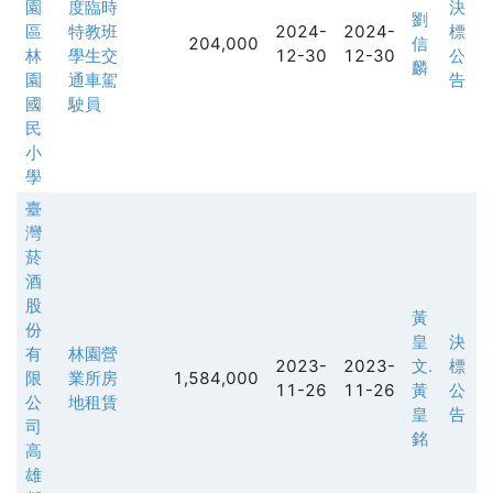
園
度臨時
決
劉
區
特教班
2024-
2024-
標
204,000
信
林
學生交
12-30
12-30
公
麟
園
通車駕
告
國
駛員
民
小
學
臺
灣
菸
酒
股
黃
份
皇
決
有
林園營
2023-
2023-
文.
標
限
業所房
1,584,000
11-26
11-26
黃
公
公
地租賃
皇
告
司
銘
高
雄