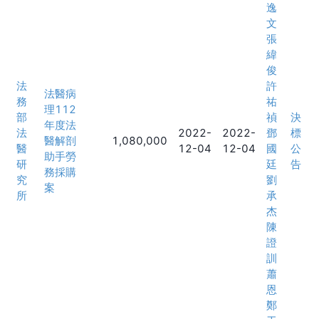
逸
文
張
緯
俊
法
許
法醫病
務
祐
理112
部
禎
決
年度法
法
2022-
2022-
鄧
標
醫解剖
1,080,000
醫
12-04
12-04
國
公
助手勞
研
廷
告
務採購
究
劉
案
所
承
杰
陳
證
訓
蕭
恩
鄭