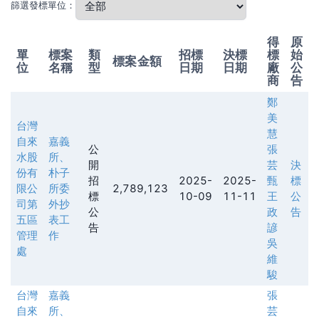
篩選發標單位：
得
原
單
標案
類
招標
決標
標
始
標案金額
位
名稱
型
日期
日期
廠
公
商
告
鄭
美
台灣
慧
自來
嘉義
公
張
水股
所、
開
芸
決
份有
朴子
招
2025-
2025-
甄
標
限公
所委
2,789,123
標
10-09
11-11
王
公
司第
外抄
公
政
告
五區
表工
告
諺
管理
作
吳
處
維
駿
台灣
嘉義
張
自來
所、
芸