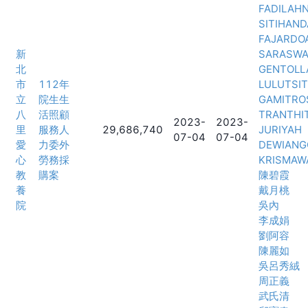
FADILAH
SITIHAND
FAJARDO
新
SARASWA
北
GENTOLL
市
112年
LULUTSI
立
院生生
GAMITRO
八
活照顧
TRANTHI
2023-
2023-
里
服務人
29,686,740
JURIYAH
07-04
07-04
愛
力委外
DEWIANG
心
勞務採
KRISMAWA
教
購案
陳碧霞
養
戴月桃
院
吳內
李成娟
劉阿容
陳麗如
吳呂秀絨
周正義
武氏清