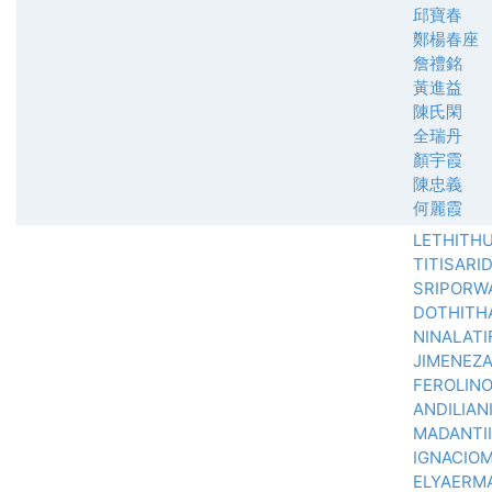
邱寶春
鄭楊春座
詹禮銘
黃進益
陳氏閑
全瑞丹
顏宇霞
陳忠義
何麗霞
LETHITH
TITISARI
SRIPORW
DOTHITH
NINALATI
JIMENEZ
FEROLIN
ANDILIAN
MADANTI
IGNACIO
ELYAERMA