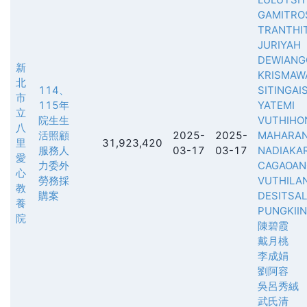
GAMITRO
TRANTHI
JURIYAH
DEWIANG
新
KRISMAWA
北
114、
SITINGAI
市
115年
YATEMI
立
院生生
VUTHIHO
八
活照顧
2025-
2025-
MAHARAN
里
31,923,420
服務人
03-17
03-17
NADIAKA
愛
力委外
CAGAOAN
心
勞務採
VUTHILA
教
購案
DESITSA
養
PUNGKII
院
陳碧霞
戴月桃
李成娟
劉阿容
吳呂秀絨
武氏清