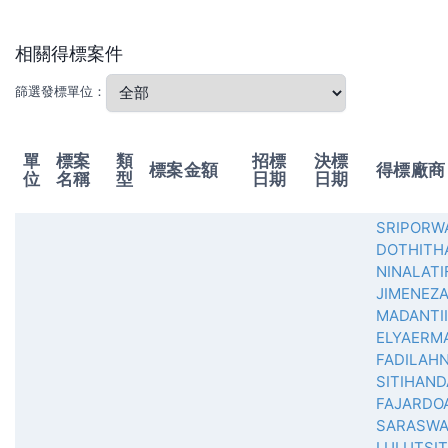
相關得標案件
篩選發標單位：
單
標案
類
招標
決標
標案金額
得標廠商
位
名稱
型
日期
日期
SRIPORW
DOTHITH
NINALATI
JIMENEZ
MADANTI
ELYAERMA
FADILAH
SITIHAND
FAJARDO
SARASWA
LULUTSI