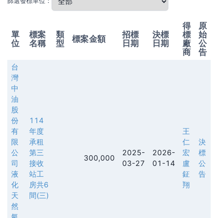
篩選發標單位：
得
原
單
標案
類
招標
決標
標
始
標案金額
位
名稱
型
日期
日期
廠
公
商
告
台
灣
中
油
股
份
114
有
年度
王
限
承租
仁
決
公
第三
2025-
2026-
宏
標
300,000
司
接收
03-27
01-14
盧
公
液
站工
鉦
告
化
房共6
翔
天
間(三)
然
氣