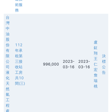
術服
務
台
灣
中
油
股
盧
份
112
鉦
有
年承
翔
限
租第
決
王
公
三接
2023-
2023-
標
996,000
仁
司
收站
03-16
03-16
公
宏
液
工房
告
詹
化
共10
瑞
天
間(三)
桃
然
氣
工
程
處