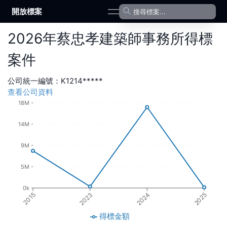
開放標案
open navigation menu
2026
年
蔡忠孝建築師事務所
得標
案件
公司統一編號：
K1214*****
查看公司資料
18M
14M
9M
5M
0k
2024
2023
2015
2025
得標金額