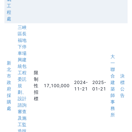
工
程
處
三峽
區長
福地
下停
車場
大
興建
新
一
統包
北
聯
工程
限
市
合
決
委託
制
政
2024-
2025-
建
標
規
性
17,100,000
府
11-21
01-21
築
公
劃、
招
採
師
告
設計
標
購
事
諮詢
處
務
審查
所
及施
工監
造技