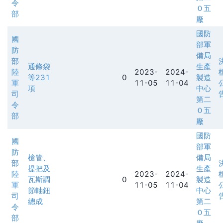
令
０五
部
廠
國防
國
部軍
防
備局
部
通條袋
生產
陸
2023-
2024-
等231
0
製造
軍
11-05
11-04
項
中心
司
第二
令
０五
部
廠
國防
國
部軍
防
槍管、
備局
部
提把及
生產
陸
2023-
2024-
瓦斯調
0
製造
軍
11-05
11-04
節軸鈕
中心
司
總成
第二
令
０五
部