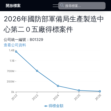
開放標案
open navigation menu
2026
年
國防部軍備局生產製造中
心第二０五廠
得標案件
公司統一編號：
B01329
查看公司資料
1.4B
1.1B
700M
350M
0k
2022
2023
2024
2025
2026
得標金額