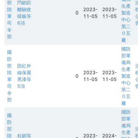
部
閂鎖距
生產
陸
離驗收
2023-
2023-
0
製造
軍
樣板等
11-05
11-05
中心
司
6項
第二
令
０五
部
廠
國防
國
部軍
防
備局
部
防紅外
生產
陸
線保麗
2023-
2023-
0
製造
軍
黑漆等
11-05
11-05
中心
司
5項
第二
令
０五
部
廠
國防
國
部軍
防
備局
部
生產
陸
柱銷等
2023-
2024-