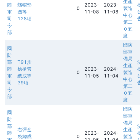
生產
陸
螺帽墊
2023-
2023-
0
製造
軍
圈等
11-08
11-08
中心
司
128項
第二
令
０五
部
廠
國防
國
部軍
防
備局
部
T91步
生產
陸
槍槍管
2023-
2024-
0
製造
軍
總成等
11-05
11-04
中心
司
39項
第二
令
０五
部
廠
國防
國
部軍
防
備局
部
右彈盒
生產
陸
2023-
2024-
袋總成
0
製造
軍
11-05
11-04