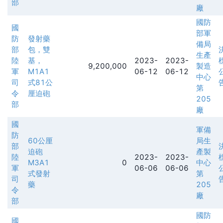
部
廠
國防
國
部軍
防
發射藥
備局
部
包，雙
生產
陸
基，
2023-
2023-
9,200,000
製造
軍
M1A1
06-12
06-12
中心
司
式81公
第
令
厘迫砲
205
部
廠
國
軍備
防
60公厘
局生
部
迫砲
產製
陸
2023-
2023-
M3A1
0
中心
軍
06-06
06-06
式發射
第
司
藥
205
令
廠
部
國防
國