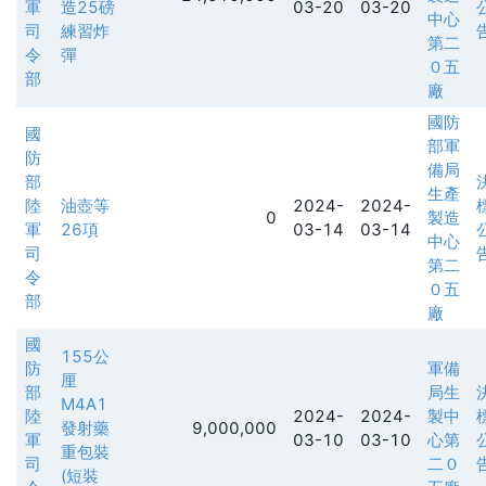
軍
造25磅
03-20
03-20
中心
司
練習炸
第二
令
彈
０五
部
廠
國防
國
部軍
防
備局
部
生產
陸
油壺等
2024-
2024-
0
製造
軍
26項
03-14
03-14
中心
司
第二
令
０五
部
廠
國
155公
防
軍備
厘
部
局生
M4A1
陸
2024-
2024-
製中
發射藥
9,000,000
軍
03-10
03-10
心第
重包裝
司
二０
(短裝