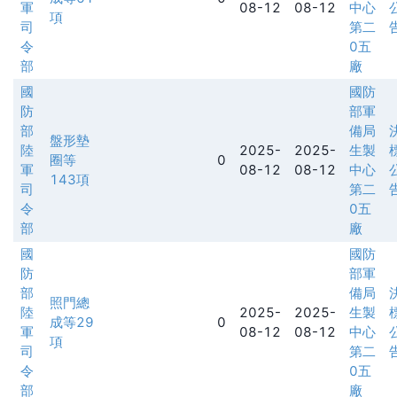
軍
08-12
08-12
中心
項
司
第二
令
0五
部
廠
國
國防
防
部軍
部
備局
盤形墊
陸
2025-
2025-
生製
圈等
0
軍
08-12
08-12
中心
143項
司
第二
令
0五
部
廠
國
國防
防
部軍
部
備局
照門總
陸
2025-
2025-
生製
成等29
0
軍
08-12
08-12
中心
項
司
第二
令
0五
部
廠