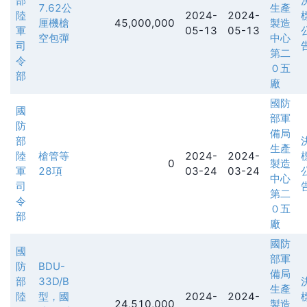
部
7.62公
生產
陸
2024-
2024-
厘機槍
45,000,000
製造
軍
05-13
05-13
空包彈
中心
司
第二
令
０五
部
廠
國防
國
部軍
防
備局
部
生產
陸
槍管等
2024-
2024-
0
製造
軍
28項
03-24
03-24
中心
司
第二
令
０五
部
廠
國防
國
部軍
防
BDU-
備局
部
33D/B
生產
陸
型，國
2024-
2024-
24,510,000
製造