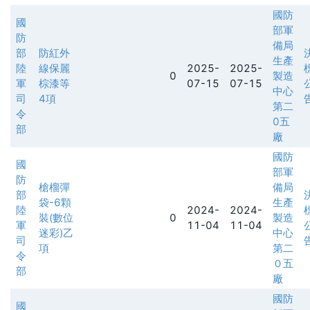
國防
國
部軍
防
備局
部
防紅外
生產
陸
線保麗
2025-
2025-
0
製造
軍
棕漆等
07-15
07-15
中心
司
4項
第二
令
0五
部
廠
國防
國
部軍
防
槍榴彈
備局
部
袋-6顆
生產
陸
2024-
2024-
裝(數位
0
製造
軍
11-04
11-04
迷彩)乙
中心
司
項
第二
令
０五
部
廠
國防
國