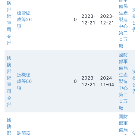
防
備局
部
槍管總
生產
陸
2023-
2023-
成等26
0
製造
軍
12-21
12-21
項
中心
司
第二
令
０五
部
廠
國防
國
部軍
防
備局
部
扳機總
生產
陸
2023-
2024-
成等86
0
製造
軍
12-21
11-04
項
中心
司
第二
令
０五
部
廠
國防
國
部軍
防
備局
部
調節器