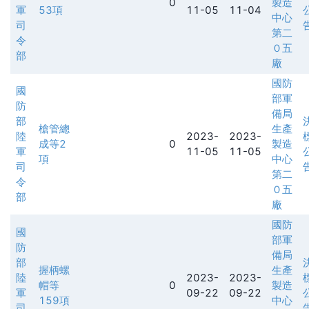
0
製造
軍
53項
11-05
11-04
中心
司
第二
令
０五
部
廠
國防
國
部軍
防
備局
部
槍管總
生產
陸
2023-
2023-
成等2
0
製造
軍
11-05
11-05
項
中心
司
第二
令
０五
部
廠
國防
國
部軍
防
備局
部
握柄螺
生產
陸
2023-
2023-
帽等
0
製造
軍
09-22
09-22
159項
中心
司