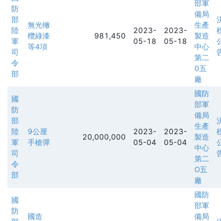
部軍
防
備局
部
無光橄
生產
陸
2023-
2023-
欖綠漆
981,450
製造
軍
05-18
05-18
等4項
中心
司
第二
令
0五
部
廠
國防
國
部軍
防
備局
部
生產
陸
9公厘
2023-
2023-
20,000,000
製造
軍
手槍彈
05-04
05-04
中心
司
第二
令
O五
部
廠
國防
國
部軍
防
國造
備局