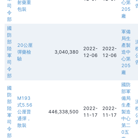
射藥重
心第
司
包裝
205
令
廠
部
國
軍備
防
局生
部
20公厘
產製
陸
2022-
2022-
彈藥檢
3,040,380
造中
軍
12-06
12-06
驗
心第
司
205
令
廠
部
國防
國
部軍
防
M193
備局
部
式5.56
生產
陸
2022-
2022-
公厘普
446,338,500
製造
軍
11-17
11-17
通彈，
中心
司
散裝
第二
令
0五
部