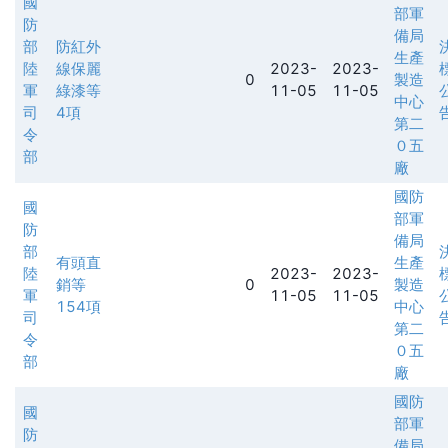
國
部軍
防
備局
部
防紅外
生產
陸
線保麗
2023-
2023-
0
製造
軍
綠漆等
11-05
11-05
中心
司
4項
第二
令
０五
部
廠
國防
國
部軍
防
備局
部
有頭直
生產
陸
2023-
2023-
銷等
0
製造
軍
11-05
11-05
154項
中心
司
第二
令
０五
部
廠
國防
國
部軍
防
備局