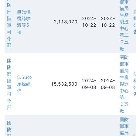
部軍
防
備局
部
無光橄
生產
陸
欖綠噴
2024-
2024-
2,118,070
製造
軍
漆等5
10-22
10-22
中心
司
項
第二
令
０五
部
廠
國防
國
部軍
防
備局
部
5.56公
生產
陸
2024-
2024-
厘操練
15,532,500
製造
軍
09-08
09-08
彈
中心
司
第二
令
０五
部
廠
國防
國
部軍
防
備局