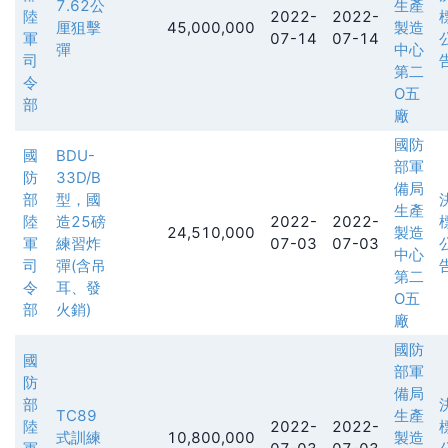
7.62公
生產
陸
2022-
2022-
厘狙擊
45,000,000
製造
軍
07-14
07-14
彈
中心
司
第二
令
O五
部
廠
國防
國
BDU-
部軍
防
33D/B
備局
部
型，國
生產
陸
造25磅
2022-
2022-
24,510,000
製造
軍
練習炸
07-03
07-03
中心
司
彈(含吊
第二
令
耳、發
O五
部
火銷)
廠
國防
國
部軍
防
備局
部
TC89
生產
陸
2022-
2022-
式訓練
10,800,000
製造