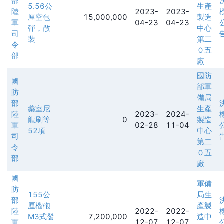
部
5.56公
生產
陸
2023-
2023-
厘空包
15,000,000
製造
軍
04-23
04-23
彈，散
中心
司
裝
第二
令
０五
部
廠
國防
國
部軍
防
備局
部
藥室尼
生產
陸
2023-
2024-
龍刷等
0
製造
軍
02-28
11-04
52項
中心
司
第二
令
０五
部
廠
國
軍備
防
155公
局生
部
厘榴砲
產製
陸
2022-
2022-
M3式發
7,200,000
造中
軍
12-07
12-07