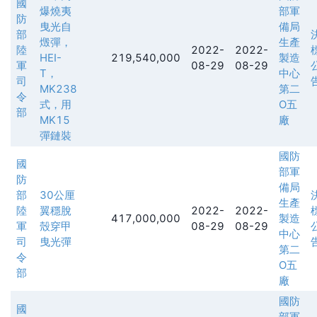
國
爆燒夷
部軍
防
曳光自
備局
部
燬彈，
生產
陸
2022-
2022-
HEI-
219,540,000
製造
軍
08-29
08-29
T，
中心
司
MK238
第二
令
式，用
O五
部
MK15
廠
彈鏈裝
國防
國
部軍
防
備局
部
30公厘
生產
陸
翼穩脫
2022-
2022-
417,000,000
製造
軍
殼穿甲
08-29
08-29
中心
司
曳光彈
第二
令
O五
部
廠
國防
國
部軍