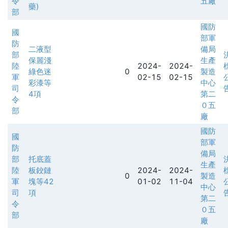
令
五廠
藥)
部
國防
國
部軍
防
二液型
備局
部
保麗淺
生產
陸
2024-
2024-
綠色迷
0
製造
軍
02-15
02-15
彩漆等
中心
司
4項
第二
令
０五
部
廠
國防
國
部軍
防
備局
部
托底蓋
生產
陸
板鉸鏈
2024-
2024-
0
製造
軍
塊等42
01-02
11-04
中心
司
項
第二
令
０五
部
廠