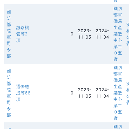
廠
國防
國
部軍
防
備局
部
鍍鉻槍
生產
陸
2023-
2024-
管等2
0
製造
軍
11-05
11-04
項
中心
司
第二
令
０五
部
廠
國防
國
部軍
防
備局
部
通條總
生產
陸
2023-
2024-
成等66
0
製造
軍
11-05
11-04
項
中心
司
第二
令
０五
部
廠
國防