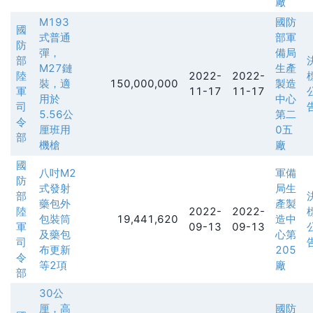
廠
M193
國防
國
式普通
部軍
防
彈，
備局
部
M27鏈
生產
陸
2022-
2022-
裝，適
150,000,000
製造
軍
11-17
11-17
用於
中心
司
5.56公
第二
令
厘班用
0五
部
機槍
廠
國
八吋M2
軍備
防
式發射
局生
部
藥包外
產製
陸
2022-
2022-
包裝筒
19,441,620
造中
軍
09-13
09-13
及藥包
心第
司
布更新
205
令
等2項
廠
部
30公
厘，高
國防