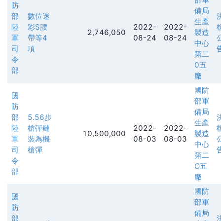
防
備局
部
數位迷
生產
陸
彩S腰
2022-
2022-
2,746,050
製造
軍
帶等4
08-24
08-24
中心
司
項
第二
令
0五
部
廠
國防
國
部軍
防
備局
部
5.56步
生產
陸
槍彈鏈
2022-
2022-
10,500,000
製造
軍
裝為機
08-03
08-03
中心
司
槍彈
第二
令
O五
部
廠
國防
國
部軍
防
備局
部