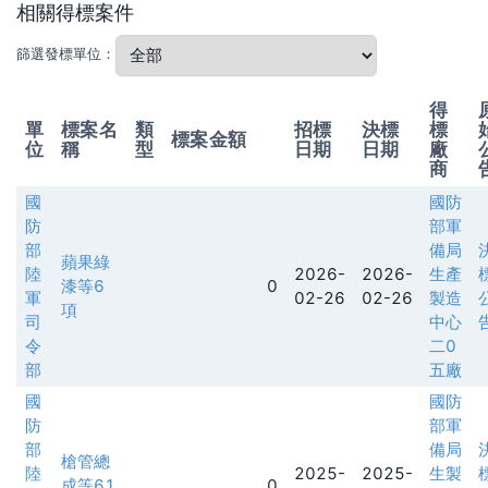
相關得標案件
篩選發標單位：
得
單
標案名
類
招標
決標
標
標案金額
位
稱
型
日期
日期
廠
商
國
國防
防
部軍
部
備局
蘋果綠
陸
2026-
2026-
生產
漆等6
0
軍
02-26
02-26
製造
項
司
中心
令
二0
部
五廠
國
國防
防
部軍
部
備局
槍管總
陸
2025-
2025-
生製
成等61
0