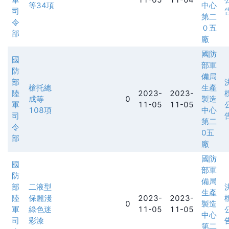
等34項
中心
司
第二
令
０五
部
廠
國防
國
部軍
防
備局
部
槍托總
生產
陸
2023-
2023-
成等
0
製造
軍
11-05
11-05
108項
中心
司
第二
令
0五
部
廠
國防
國
部軍
防
備局
部
二液型
生產
陸
保麗淺
2023-
2023-
0
製造
軍
綠色迷
11-05
11-05
中心
司
彩漆
第二