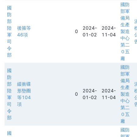
國防
國
部軍
防
備局
部
生產
陸
後箍等
2024-
2024-
0
製造
軍
46項
01-02
11-04
中心
司
第二
令
０五
部
廠
國防
國
部軍
防
備局
部
緩衝碟
生產
陸
形墊圈
2024-
2024-
0
製造
軍
等104
01-02
11-04
中心
司
項
第二
令
０五
部
廠
國防
國
部軍