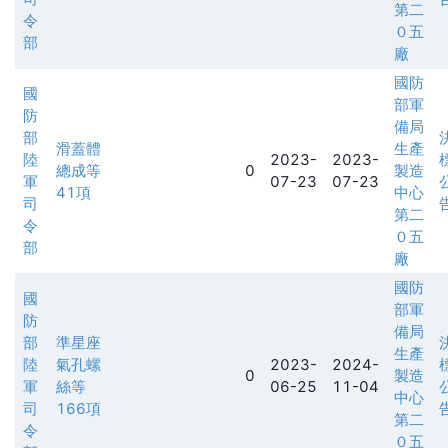
第二
令
０五
部
廠
國防
國
部軍
防
備局
部
滑蓋體
生產
陸
2023-
2023-
總成等
0
製造
軍
07-23
07-23
41項
中心
司
第二
令
０五
部
廠
國防
國
部軍
防
備局
部
準星座
生產
陸
氣孔螺
2023-
2024-
0
製造
軍
絲等
06-25
11-04
中心
司
166項
第二
令
０五