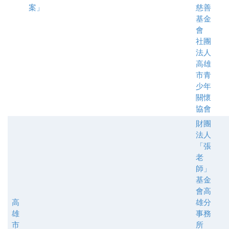
案」
慈善
基金
會
社團
法人
高雄
市青
少年
關懷
協會
財團
法人
「張
老
師」
基金
會高
高
雄分
雄
事務
市
所