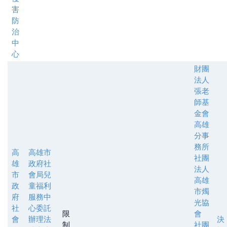
害
防
治
中
心
財團
法人
張老
師基
金會
高雄
分事
務所
高
高雄市
社團
雄
政府社
法人
市
會局兒
高雄
政
童福利
市燭
府
服務中
光協
社
心委託
限
會
會
辦理法
決
制
社團