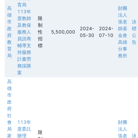
育局
高
財團
113年
雄
法人
度教師
限
市
張老
決
及教保
制
政
2024-
2024-
師基
標
服務人
性
5,500,000
府
05-30
07-10
金會
公
員諮商
招
教
高雄
告
輔導支
標
育
分事
持服務
局
務所
計畫勞
務採購
案
高
雄
市
政
府
社
會
113年
財團
局
度委託
法人
限
家
辦理
張老
決