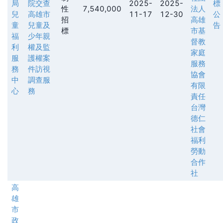
局
院交查
2025-
2025-
標
性
7,540,000
法人
兒
高雄市
11-17
12-30
公
招
高雄
童
兒童及
告
標
市基
福
少年親
督教
利
權及監
家庭
服
護權案
服務
務
件訪視
協會
中
調查服
有限
心
務
責任
台灣
德仁
社會
福利
勞動
合作
社
高
雄
市
政