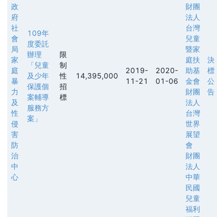
政
財團
府
法人
社
台灣
109年
會
兒童
度委託
局
暨家
辦理
限
家
庭扶
決
「兒童
制
庭
2019-
2020-
助基
標
及少年
性
14,395,000
暴
11-21
01-06
金會
公
保護個
招
力
財團
告
案輔導
標
及
法人
服務方
性
台灣
案」
侵
世界
害
展望
防
會
治
財團
中
法人
心
中華
民國
兒童
福利