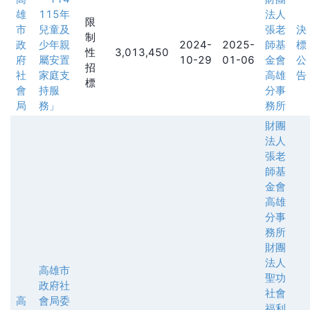
雄
115年
法人
限
市
兒童及
張老
決
制
政
少年親
2024-
2025-
師基
標
性
3,013,450
府
屬安置
10-29
01-06
金會
公
招
社
家庭支
高雄
告
標
會
持服
分事
局
務」
務所
財團
法人
張老
師基
金會
高雄
分事
務所
財團
法人
高雄市
聖功
政府社
社會
高
會局委
福利