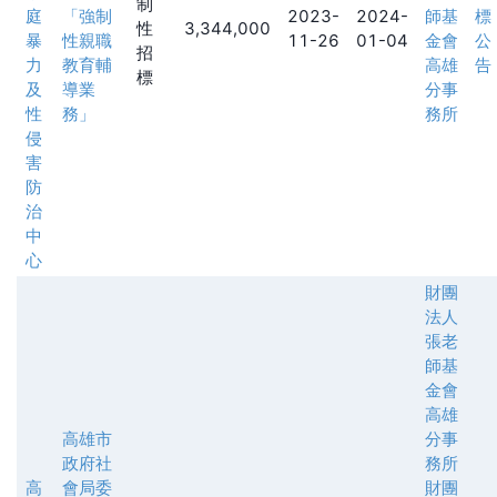
制
庭
「強制
2023-
2024-
師基
標
性
3,344,000
暴
性親職
11-26
01-04
金會
公
招
力
教育輔
高雄
告
標
及
導業
分事
性
務」
務所
侵
害
防
治
中
心
財團
法人
張老
師基
金會
高雄
高雄市
分事
政府社
務所
高
會局委
財團