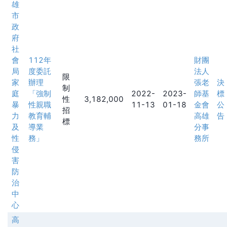
雄
市
政
府
社
會
112年
財團
局
度委託
法人
限
家
辦理
張老
決
制
庭
「強制
2022-
2023-
師基
標
性
3,182,000
暴
性親職
11-13
01-18
金會
公
招
力
教育輔
高雄
告
標
及
導業
分事
性
務」
務所
侵
害
防
治
中
心
高