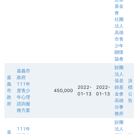
基金
會
社團
法人
高雄
市青
少年
關懷
協會
財團
嘉義市
法人
嘉
政府
張老
決
義
111年
2022-
2022-
師基
標
市
度青少
450,000
01-13
01-13
金會
公
政
年心理
高雄
告
府
諮詢服
分事
務方案
務所
財團
111年
法人
嘉