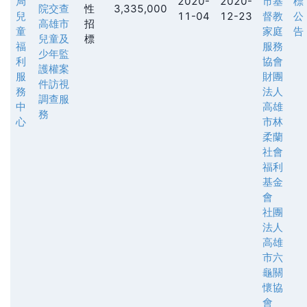
局
2020-
2020-
市基
標
院交查
性
3,335,000
兒
11-04
12-23
督教
公
高雄市
招
童
家庭
告
兒童及
標
福
服務
少年監
利
協會
護權案
服
財團
件訪視
務
法人
調查服
中
高雄
務
心
市林
柔蘭
社會
福利
基金
會
社團
法人
高雄
市六
龜關
懷協
會