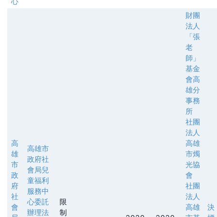
心
財團
法人
「張
老
師」
基金
會高
雄分
事務
所
社團
法人
高
高雄
高雄市
雄
市燭
政府社
市
光協
會局兒
政
會
童福利
府
社團
服務中
社
法人
心委託
限
會
高雄
決
辦理法
制