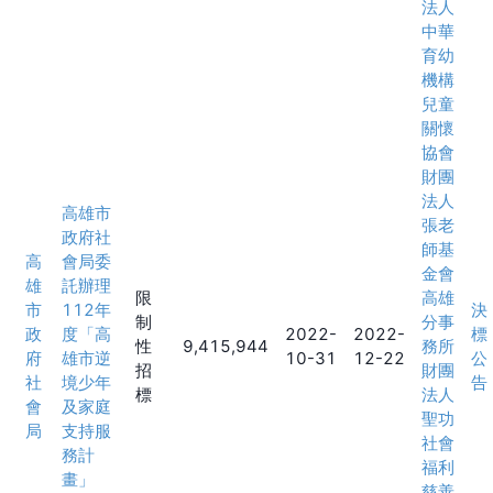
法人
中華
育幼
機構
兒童
關懷
協會
財團
法人
高雄市
張老
政府社
師基
高
會局委
金會
雄
託辦理
限
高雄
市
112年
決
制
分事
政
度「高
2022-
2022-
標
性
9,415,944
務所
府
雄市逆
10-31
12-22
公
招
財團
社
境少年
告
標
法人
會
及家庭
聖功
局
支持服
社會
務計
福利
畫」
慈善