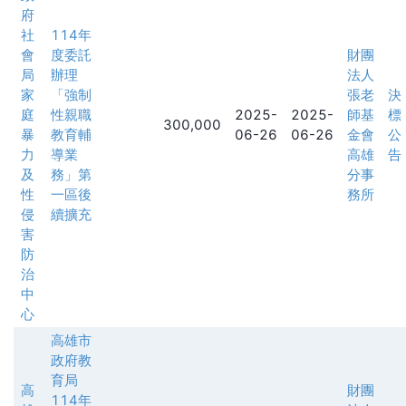
府
社
114年
會
度委託
財團
局
辦理
法人
家
「強制
張老
決
庭
性親職
2025-
2025-
師基
標
300,000
暴
教育輔
06-26
06-26
金會
公
力
導業
高雄
告
及
務」第
分事
性
一區後
務所
侵
續擴充
害
防
治
中
心
高雄市
政府教
育局
高
財團
114年