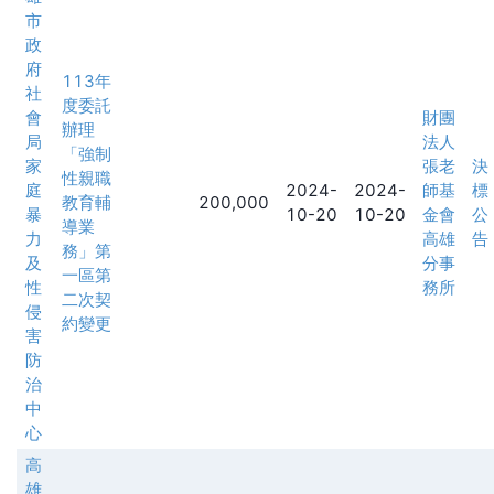
市
政
府
113年
社
度委託
會
財團
辦理
局
法人
「強制
家
張老
決
性親職
庭
2024-
2024-
師基
標
教育輔
200,000
暴
10-20
10-20
金會
公
導業
力
高雄
告
務」第
及
分事
一區第
性
務所
二次契
侵
約變更
害
防
治
中
心
高
雄