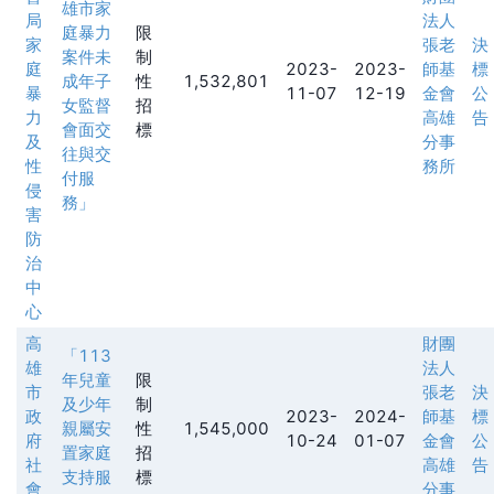
雄市家
局
法人
庭暴力
限
家
張老
決
案件未
制
庭
2023-
2023-
師基
標
成年子
性
1,532,801
暴
11-07
12-19
金會
公
女監督
招
力
高雄
告
會面交
標
及
分事
往與交
性
務所
付服
侵
務」
害
防
治
中
心
高
財團
「113
雄
法人
年兒童
限
市
張老
決
及少年
制
政
2023-
2024-
師基
標
親屬安
性
1,545,000
府
10-24
01-07
金會
公
置家庭
招
社
高雄
告
支持服
標
會
分事