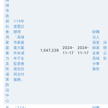
雄
市
政
府
114年
社
度委託
會
辦理
財團
局
「高雄
法人
家
市家庭
張老
決
庭
暴力案
2024-
2024-
師基
標
1,547,228
暴
件未成
11-17
11-17
金會
公
力
年子女
高雄
告
及
監督會
分事
性
面交往
務所
侵
與交付
害
服務」
防
治
中
心
高
「114-
財團