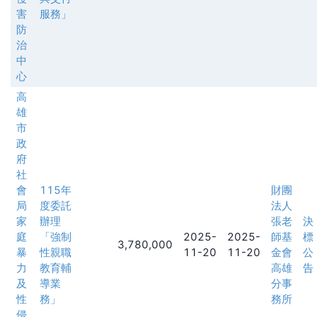
害
服務」
防
治
中
心
高
雄
市
政
府
社
會
115年
財團
局
度委託
法人
家
辦理
張老
決
庭
「強制
2025-
2025-
師基
標
3,780,000
暴
性親職
11-20
11-20
金會
公
力
教育輔
高雄
告
及
導業
分事
性
務」
務所
侵