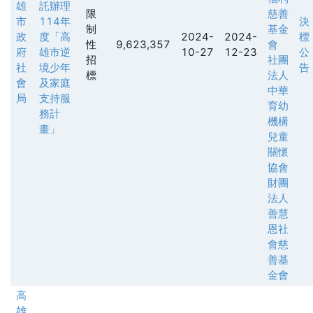
雄
託辦理
限
慈善
市
114年
決
制
基金
政
度「高
2024-
2024-
標
性
9,623,357
會
府
雄市逆
10-27
12-23
公
招
社團
社
境少年
告
標
法人
會
及家庭
中華
局
支持服
育幼
務計
機構
畫」
兒童
關懷
協會
財團
法人
善慧
恩社
會慈
善基
金會
高
雄