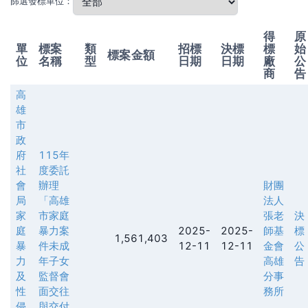
篩選發標單位：
得
原
單
標案
類
招標
決標
標
始
標案金額
位
名稱
型
日期
日期
廠
公
商
告
高
雄
市
政
府
115年
社
度委託
會
辦理
財團
局
「高雄
法人
家
市家庭
張老
決
庭
暴力案
2025-
2025-
師基
標
1,561,403
暴
件未成
12-11
12-11
金會
公
力
年子女
高雄
告
及
監督會
分事
性
面交往
務所
侵
與交付