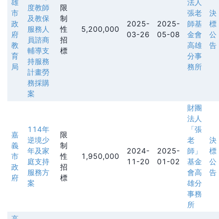
雄
法人
度教師
限
市
張老
決
及教保
制
政
2025-
2025-
師基
標
服務人
性
5,200,000
府
03-26
05-08
金會
公
員諮商
招
教
高雄
告
輔導支
標
育
分事
持服務
局
務所
計畫勞
務採購
案
財團
法人
114年
「張
嘉
限
逆境少
老
決
義
制
年及家
2024-
2025-
師」
標
市
性
1,950,000
庭支持
11-20
01-02
基金
公
政
招
服務方
會高
告
府
標
案
雄分
事務
所
高