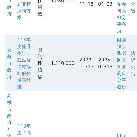
市
性
1,930,000
庭支持
11-16
01-03
基金
公
政
招
服務方
會高
告
府
標
案
雄分
事務
所
113年
財團
度提升
法人
嘉
限
少年自
張老
決
義
制
立生活
2023-
2024-
師基
標
市
性
1,310,000
適應協
11-13
01-15
金會
公
政
招
助服務
高雄
告
府
標
量能計
分事
畫
務所
高
雄
市
政
府
113年
社
度「高
會
財團