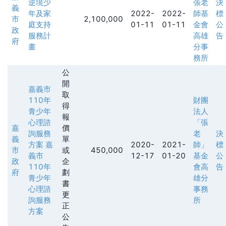
逆境少
張老
決
義
年及家
2022-
2022-
師基
標
市
2,100,000
庭支持
01-11
01-11
金會
公
政
服務計
高雄
告
府
畫
分事
務所
公
開
嘉義市
取
110年
財團
得
青少年
法人
報
心理諮
「張
嘉
價
詢服務
老
決
義
單
方案 嘉
2020-
2021-
師」
標
市
或
450,000
義市
12-17
01-20
基金
公
政
企
110年
會高
告
府
劃
青少年
雄分
書
心理諮
事務
更
詢服務
所
正
方案
公