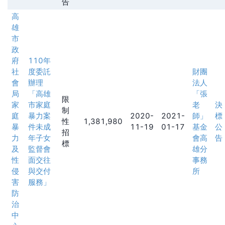
告
高
雄
市
政
府
110年
社
度委託
財團
會
辦理
法人
局
「高雄
「張
限
家
市家庭
老
決
制
庭
暴力案
2020-
2021-
師」
標
性
1,381,980
暴
件未成
11-19
01-17
基金
公
招
力
年子女
會高
告
標
及
監督會
雄分
性
面交往
事務
侵
與交付
所
害
服務」
防
治
中