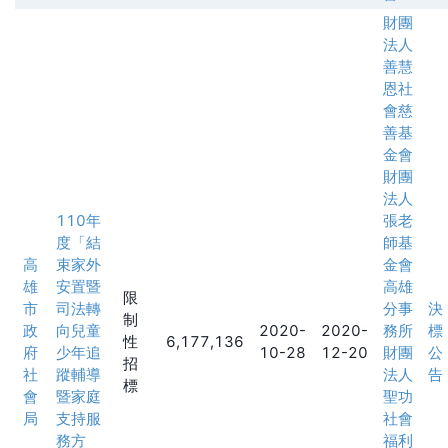
財團
法人
善慧
恩社
會慈
善基
金會
財團
法人
110年
張老
度「結
師基
高
束家外
金會
雄
安置暨
高雄
限
市
司法轉
分事
決
制
政
向兒童
2020-
2020-
務所
標
性
6,177,136
府
少年追
10-28
12-20
財團
公
招
社
蹤輔導
法人
告
標
會
暨家庭
聖功
局
支持服
社會
務方
福利