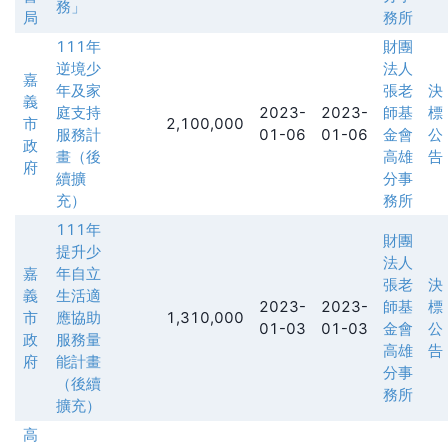
務」
局
務所
111年
財團
逆境少
法人
嘉
年及家
張老
決
義
庭支持
2023-
2023-
師基
標
市
2,100,000
服務計
01-06
01-06
金會
公
政
畫（後
高雄
告
府
續擴
分事
充）
務所
111年
財團
提升少
法人
嘉
年自立
張老
決
義
生活適
2023-
2023-
師基
標
市
應協助
1,310,000
01-03
01-03
金會
公
政
服務量
高雄
告
府
能計畫
分事
（後續
務所
擴充）
高