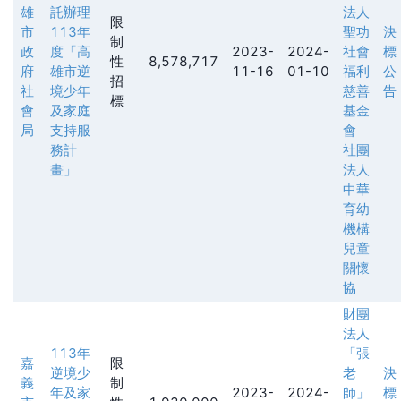
雄
託辦理
法人
限
市
113年
聖功
決
制
政
度「高
2023-
2024-
社會
標
性
8,578,717
府
雄市逆
11-16
01-10
福利
公
招
社
境少年
慈善
告
標
會
及家庭
基金
局
支持服
會
務計
社團
畫」
法人
中華
育幼
機構
兒童
關懷
協
財團
法人
113年
「張
嘉
限
逆境少
老
決
義
制
年及家
2023-
2024-
師」
標