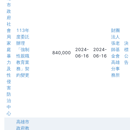
市
政
府
社
會
113年
財團
局
度委託
法人
家
辦理
張老
決
庭
「強制
2024-
2024-
師基
標
840,000
暴
性親職
06-16
06-16
金會
公
力
教育業
高雄
告
及
務」契
分事
性
約變更
務所
侵
害
防
治
中
心
高雄市
政府教