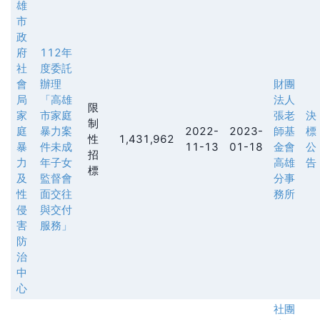
雄
市
政
府
112年
社
度委託
會
辦理
財團
局
「高雄
法人
限
家
市家庭
張老
決
制
庭
暴力案
2022-
2023-
師基
標
性
1,431,962
暴
件未成
11-13
01-18
金會
公
招
力
年子女
高雄
告
標
及
監督會
分事
性
面交往
務所
侵
與交付
害
服務」
防
治
中
心
社團