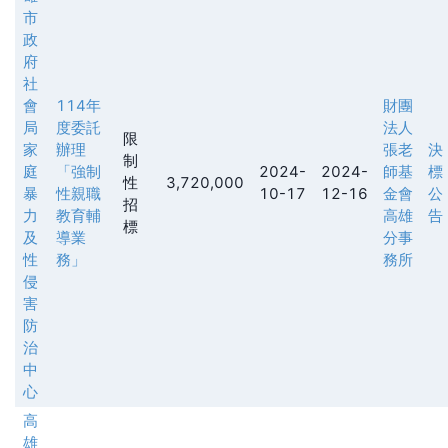
市
政
府
社
會
114年
財團
局
度委託
法人
限
家
辦理
張老
決
制
庭
「強制
2024-
2024-
師基
標
性
3,720,000
暴
性親職
10-17
12-16
金會
公
招
力
教育輔
高雄
告
標
及
導業
分事
性
務」
務所
侵
害
防
治
中
心
高
雄