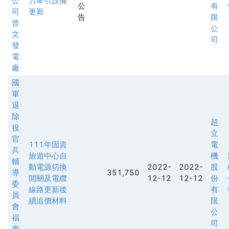
公
力牽引設備
公
有
司
更新
告
限
曾
公
文
司
發
電
廠
國
軍
退
除
超
役
立
官
111年固資
電
兵
旅遊中心自
機
輔
動電源切換
2022-
2022-
股
導
351,750
開關及電纜
12-12
12-12
份
委
線路更新後
有
員
續追價材料
限
會
公
福
司
壽