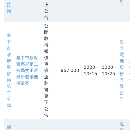
司
持
正
局
公
告
公
開
臺
取
中
超
得
市
立
報
政
電
臺中市政府
價
府
機
警察局第二
單
警
2020-
2020-
股
分局文正派
或
957,000
察
10-15
10-25
份
出所發電機
企
局
有
採購案
劃
第
限
書
二
公
更
分
司
正
局
公
告
超
國
立