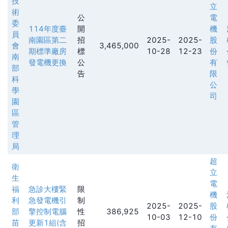
技
立
術
公
電
委
114年度臺
開
機
員
南園區第二
招
2025-
2025-
股
會
3,465,000
期標準廠房
標
10-28
12-23
份
南
發電機更換
公
有
部
告
限
科
公
學
司
園
區
管
理
局
超
衛
立
生
電
福
急診大樓緊
限
機
利
急發電機引
制
2025-
2025-
股
部
擎控制電腦
性
386,925
10-03
12-10
份
苗
更新1組(含
招