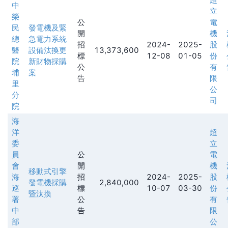
中
立
榮
公
電
民
發電機及緊
開
機
總
急電力系統
招
2024-
2025-
股
醫
設備汰換更
13,373,600
標
12-08
01-05
份
院
新財物採購
公
有
埔
案
告
限
里
公
分
司
院
海
洋
超
委
立
員
公
電
會
開
機
移動式引擎
海
招
2024-
2025-
股
發電機採購
2,840,000
巡
標
10-07
03-30
份
暨汰換
署
公
有
中
告
限
部
公