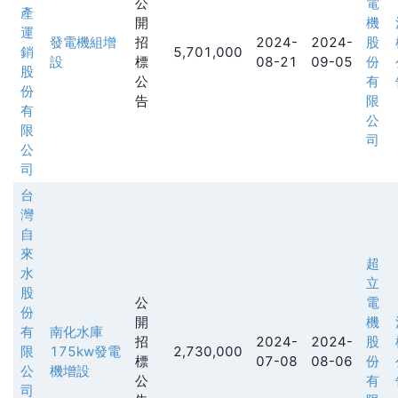
公
電
產
開
機
運
發電機組增
招
2024-
2024-
股
銷
5,701,000
設
標
08-21
09-05
份
股
公
有
份
告
限
有
公
限
司
公
司
台
灣
自
來
超
水
立
股
公
電
份
開
機
有
南化水庫
招
2024-
2024-
股
限
175kw發電
2,730,000
標
07-08
08-06
份
公
機增設
公
有
司