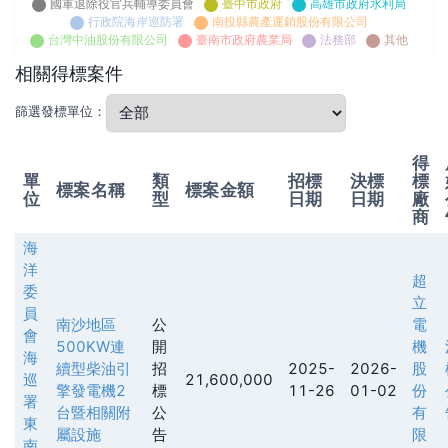
國軍退除役官兵輔導委員會
臺中市政府
高雄市政府水利局
行政院海岸巡防署
南投縣農產運銷股份有限公司
台灣中油股份有限公司
臺南市政府農業局
法務部
其他
相關得標案件
篩選發標單位：
得
單
類
招標
決標
標
標案名稱
標案金額
位
型
日期
日期
廠
商
海
洋
超
委
立
員
南沙地區
公
電
會
500KW連
開
機
海
續型柴油引
招
2025-
2026-
股
巡
21,600,000
擎發電機2
標
11-26
01-02
份
署
台暨相關附
公
有
東
屬設施
告
限
南