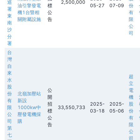
巡
2,500,000
油引擎發電
標
05-27
07-09
份
署
機1台暨相
公
有
東
關附屬設施
告
限
南
公
沙
司
分
署
台
灣
自
來
超
水
立
股
公
電
份
北嶺加壓站
開
機
有
新設
招
2025-
2025-
股
限
1000kw中
33,550,733
標
03-18
05-06
份
公
壓發電機採
公
有
司
購
告
限
第
公
七
司