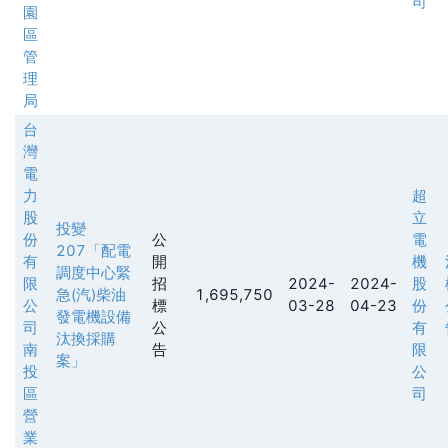
司
園
區
管
理
局
台
灣
電
力
超
股
立
投變
份
公
電
207「配電
有
開
機
調度中心緊
限
招
2024-
2024-
股
急(汽)柴油
1,695,750
公
標
03-28
04-23
份
發電機設備
司
公
有
汰換採購
南
告
限
案」
投
公
區
司
營
業