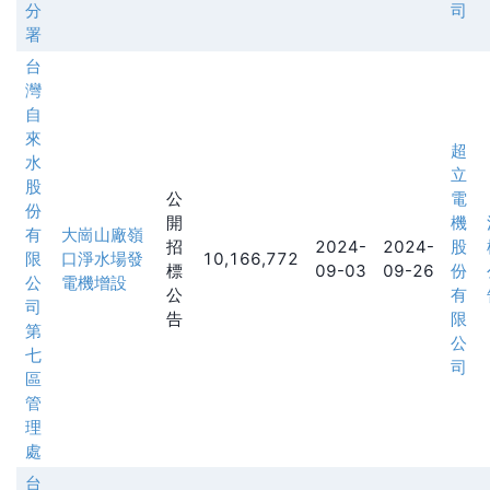
分
司
署
台
灣
自
來
超
水
立
股
公
電
份
開
機
有
大崗山廠嶺
招
2024-
2024-
股
限
口淨水場發
10,166,772
標
09-03
09-26
份
公
電機增設
公
有
司
告
限
第
公
七
司
區
管
理
處
台