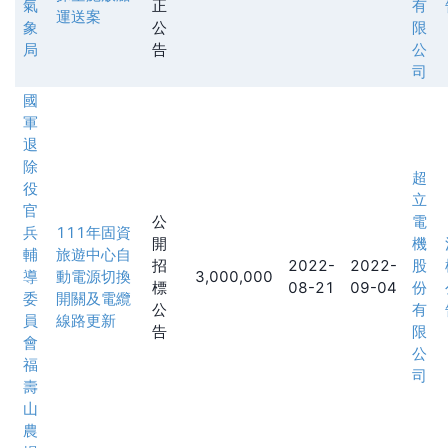
氣
正
有
運送案
象
公
限
局
告
公
司
國
軍
退
除
超
役
立
官
公
電
兵
111年固資
開
機
輔
旅遊中心自
招
2022-
2022-
股
導
動電源切換
3,000,000
標
08-21
09-04
份
委
開關及電纜
公
有
員
線路更新
告
限
會
公
福
司
壽
山
農