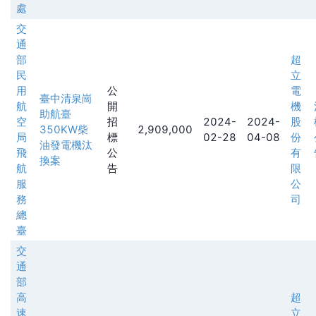
處
交
通
部
超
民
立
用
公
電
臺中清泉崗
航
開
機
助航臺
空
招
2024-
2024-
股
350KW柴
2,909,000
局
標
02-28
04-08
份
油發電機汰
飛
公
有
換案
航
告
限
服
公
務
司
總
臺
交
通
部
高
超
速
立