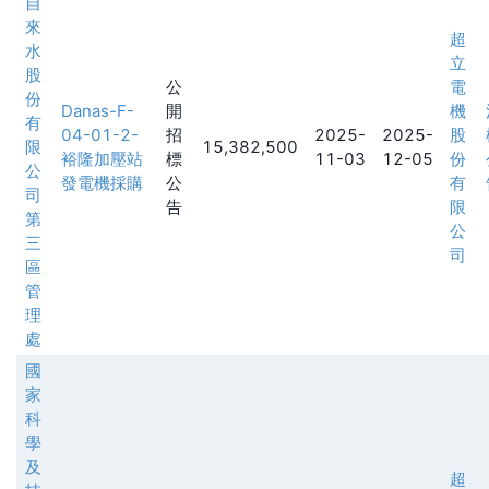
自
來
超
水
立
股
公
電
份
Danas-F-
開
機
有
04-01-2-
招
2025-
2025-
股
限
15,382,500
裕隆加壓站
標
11-03
12-05
份
公
發電機採購
公
有
司
告
限
第
公
三
司
區
管
理
處
國
家
科
學
及
超