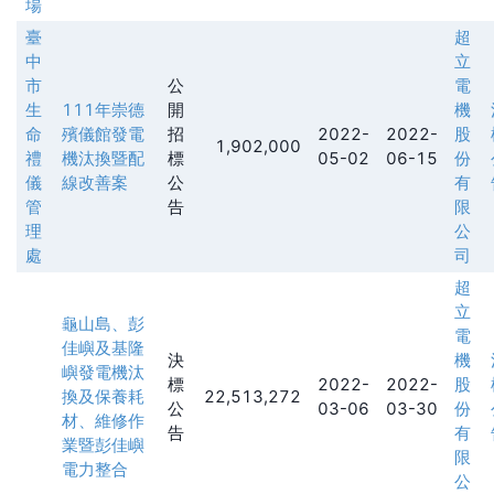
場
臺
超
中
立
市
公
電
生
111年崇德
開
機
命
殯儀館發電
招
2022-
2022-
股
1,902,000
禮
機汰換暨配
標
05-02
06-15
份
儀
線改善案
公
有
管
告
限
理
公
處
司
超
立
龜山島、彭
電
佳嶼及基隆
決
機
嶼發電機汰
標
2022-
2022-
股
換及保養耗
22,513,272
公
03-06
03-30
份
材、維修作
告
有
業暨彭佳嶼
限
電力整合
公