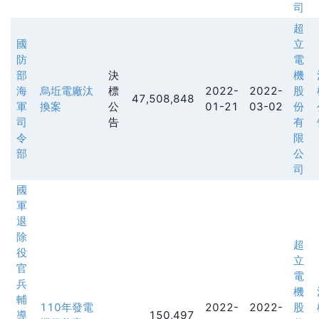
司
超
國
立
防
電
部
決
機
海
烏坵電廠汰
標
2022-
2022-
股
47,508,848
軍
換案
公
01-21
03-02
份
司
告
有
令
限
部
公
司
國
軍
退
除
超
役
立
官
電
兵
機
輔
110年發電
2022-
2022-
股
導
150,497