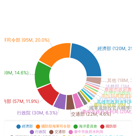
司令部 (95M, 20.0%)
經濟部 (120M, 25.
69M, 14.6%)
其他 (18M, 3.
法務部 (3M, 0.
臺南市政府農業局 
台灣中油股份有限公
南投縣農產運銷股份有
行政院海岸巡防署 (6
國防部 (57M, 11.9%)
高雄市政府水利局 (6M
臺中市政府 (6M, 1.3
國軍退除役官兵輔導委員會 
臺中市政府水利局 (20M, 4.
行政院 (30M, 6.3%)
交通部 (22M, 4.6%)
經濟部
國防部海軍司令部
海洋委員會
國防部
行政院
交通部
臺中市政府水利局