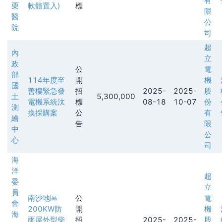
有
栗
軟體置入)
標
限
醫
公
院
司
超
內
立
政
公
電
部
114年度至
開
機
國
善樓緊急發
招
2025-
2025-
股
土
5,300,000
電機系統汰
標
08-18
10-07
份
測
換採購案
公
有
繪
告
限
中
公
心
司
海
洋
超
委
立
員
南沙地區
公
電
會
200KW防
開
機
海
雨屋外型柴
招
2025-
2025-
股