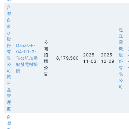
台
灣
自
來
超
水
立
股
公
電
份
Danas-F-
開
機
有
04-01-2-
招
2025-
2025-
股
限
伯公坑加壓
8,179,500
標
11-03
12-09
份
公
站發電機採
公
有
司
購
告
限
第
公
三
司
區
管
理
處
台
灣