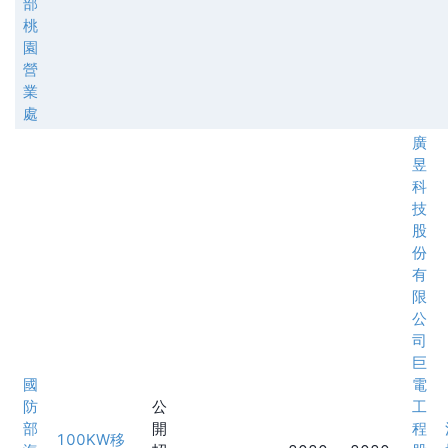
部
桃
園
營
業
處
廣
昱
科
技
股
份
有
限
公
司
巨
國
電
防
公
工
部
開
程
100KW移