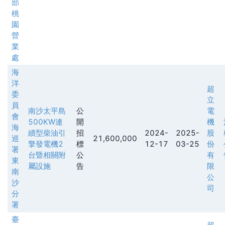
部
桃
園
營
業
處
海
洋
超
委
立
員
南沙太平島
公
電
會
500KW連
開
機
海
續型柴油引
招
2024-
2025-
股
巡
21,600,000
擎發電機2
標
12-17
03-25
份
署
台暨相關附
公
有
東
屬設施
告
限
南
公
沙
司
分
署
臺
超