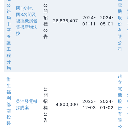
公
公
電
國1交控、
路
開
機
國3名間及
局
招
2024-
2024-
股
後龍機房發
26,838,497
中
標
01-11
05-01
份
電機新增汰
區
公
有
換
養
告
限
護
公
工
司
程
分
局
超
衛
立
生
公
電
福
開
機
利
柴油發電機
招
2023-
2024-
股
部
4,800,000
採購案
標
12-03
01-02
份
南
公
有
投
告
限
醫
公