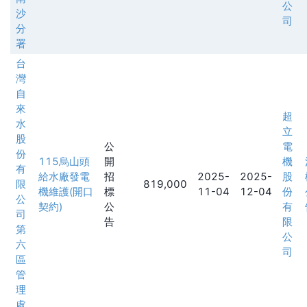
公
沙
司
分
署
台
灣
自
來
超
水
立
股
公
電
份
115烏山頭
開
機
有
給水廠發電
招
2025-
2025-
股
限
819,000
機維護(開口
標
11-04
12-04
份
公
契約)
公
有
司
告
限
第
公
六
司
區
管
理
處