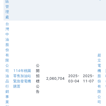
區
管
理
處
台
灣
中
油
股
份
有
超
限
立
公
公
電
司
114年桃園
開
機
油
零售加油站
招
2025-
2025-
股
2,060,704
品
緊急發電機
標
03-04
11-07
份
行
購置
公
有
銷
告
限
事
公
業
司