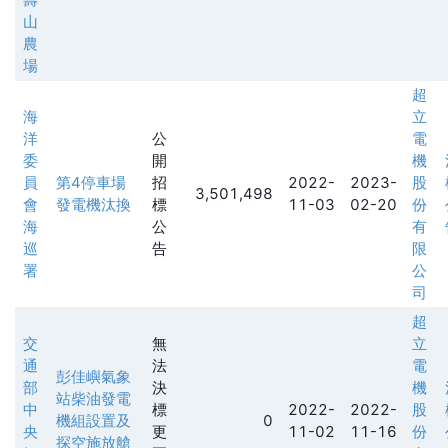
山
農
場
超
海
立
洋
公
電
委
開
機
員
第4停車場
招
2022-
2023-
股
3,501,498
會
發電機汰換
標
11-03
02-20
份
海
公
有
巡
告
限
署
公
司
超
交
無
立
通
法
電
彭佳嶼氣象
部
決
機
站柴油發電
中
標
2022-
2022-
股
機組設置及
0
央
更
11-02
11-16
份
探空施放艙