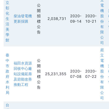
立
公
電
彰
開
機
化
柴油發電機
招
2020-
2020-
股
生
2,038,731
更新採購
標
09-14
10-21
份
活
公
有
美
告
限
學
公
館
司
超
臺
立
中
公
電
福田水資源
市
開
機
回收中心廠
政
招
2020-
2020-
股
站設備延壽
25,231,355
府
標
07-08
07-22
份
及節能改善
水
公
有
推動工程
利
告
限
局
公
司
台