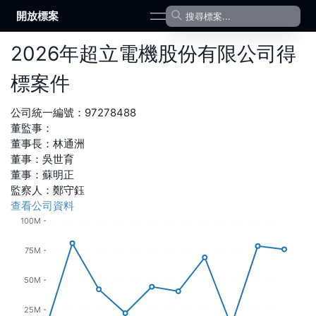
開放標案
open navigation menu
2026
年
超立電機股份有限公司
得
標案件
公司統一編號：
97278488
董監事：
董事長
：
林通洲
董事
：
吳世育
董事
：
蘇明正
監察人
：
鄭守鈺
查看公司資料
100M
75M
50M
25M