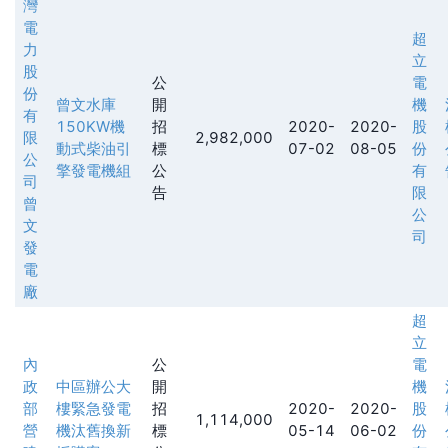
灣
電
超
力
立
股
公
電
份
曾文水庫
開
機
有
150KW機
招
2020-
2020-
股
限
2,982,000
動式柴油引
標
07-02
08-05
份
公
擎發電機組
公
有
司
告
限
曾
公
文
司
發
電
廠
超
立
內
公
電
政
中區辦公大
開
機
部
樓緊急發電
招
2020-
2020-
股
1,114,000
營
機汰舊換新
標
05-14
06-02
份