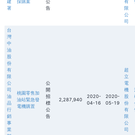
建
採購案
公
有
署
告
限
公
司
台
灣
中
油
股
份
有
超
限
立
公
公
電
司
開
機
桃園零售加
油
招
2020-
2020-
股
油站緊急發
2,287,940
品
標
04-16
05-19
份
電機購置
行
公
有
銷
告
限
事
公
業
司