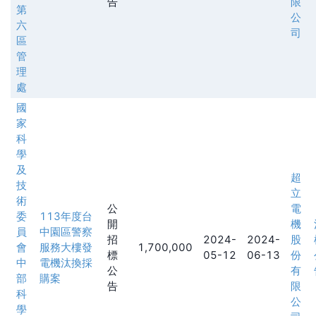
告
限
第
公
六
司
區
管
理
處
國
家
科
學
及
超
技
立
術
公
電
委
113年度台
開
機
員
中園區警察
招
2024-
2024-
股
會
服務大樓發
1,700,000
標
05-12
06-13
份
中
電機汰換採
公
有
部
購案
告
限
科
公
學