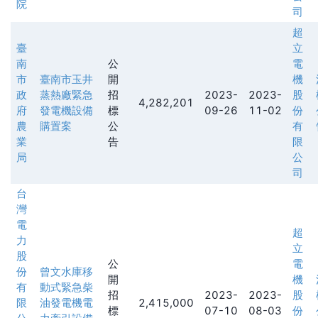
院
司
超
臺
立
南
公
電
市
臺南市玉井
開
機
政
蒸熱廠緊急
招
2023-
2023-
股
4,282,201
府
發電機設備
標
09-26
11-02
份
農
購置案
公
有
業
告
限
局
公
司
台
灣
電
超
力
立
股
公
電
份
曾文水庫移
開
機
有
動式緊急柴
招
2023-
2023-
股
限
油發電機電
2,415,000
標
07-10
08-03
份