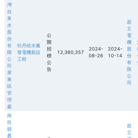
灣
自
來
超
水
立
股
公
電
份
開
機
有
牡丹給水廠
招
2024-
2024-
股
限
發電機新設
12,360,357
標
08-26
10-14
份
公
工程
公
有
司
告
限
屏
公
東
司
區
管
理
處
南
投
超
縣
立
農