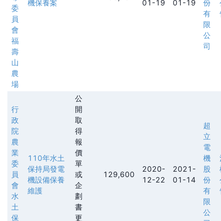
機保養案
01-19
01-19
份
委
有
員
限
會
公
福
司
壽
山
農
場
公
行
開
政
取
超
院
得
立
農
報
電
業
價
110年水土
機
委
單
保持局發電
2020-
2021-
股
員
或
129,600
機設備保養
12-22
01-14
份
會
企
維護
有
水
劃
限
土
書
公
保
更