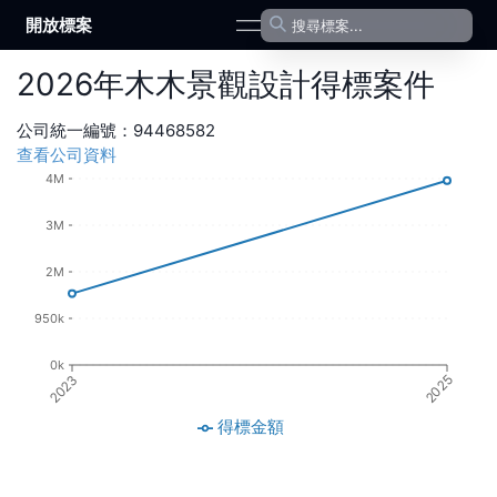
開放標案
open navigation menu
2026
年
木木景觀設計
得標案件
公司統一編號：
94468582
查看公司資料
4M
3M
2M
950k
0k
2023
2025
得標金額