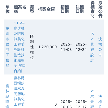
得
原
單
標案名
類
招標
決標
標
始
標案金額
位
稱
型
日期
日期
廠
公
商
告
115年
桃
度造林
園
及環境
木
限
市
綠美化
木
決
制
政
工程委
2025-
2025-
景
標
性
1,220,000
府
託設計
11-03
12-24
觀
公
招
工
監造技
設
告
標
務
術服務
計
局
案(開口
合約)
雲林縣
西螺鎮
雲
濁水溪
林
木
高灘地
縣
木
決
綠美化
環
2025-
2025-
景
標
工程委
0
境
10-03
12-17
觀
公