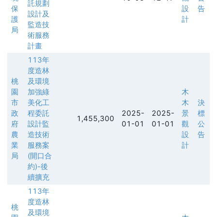
託規劃
保
設
告
設計及
護
計
監造技
局
術服務
計畫
113年
度造林
桃
及環境
園
加強綠
木
市
美化工
木
決
政
程委託
2025-
2025-
景
標
1,455,300
府
設計監
01-01
01-01
觀
公
農
造技術
設
告
業
服務案
計
局
(開口合
約)-後
續擴充
113年
度造林
桃
及環境