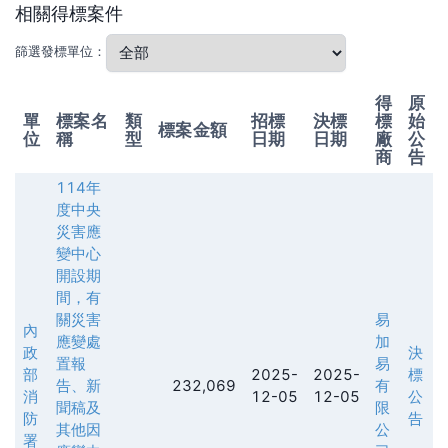
相關得標案件
篩選發標單位：
得
原
單
標案名
類
招標
決標
標
始
標案金額
位
稱
型
日期
日期
廠
公
商
告
114年
度中央
災害應
變中心
開設期
間，有
關災害
易
內
應變處
加
政
決
置報
易
部
2025-
2025-
標
告、新
232,069
有
消
12-05
12-05
公
聞稿及
限
防
告
其他因
公
署