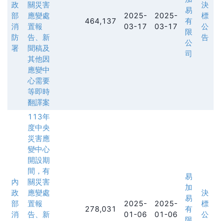
政
關災害
決
易
部
應變處
2025-
2025-
標
464,137
有
消
置報
03-17
03-17
公
限
防
告、新
告
公
署
聞稿及
司
其他因
應變中
心需要
等即時
翻譯案
113年
度中央
災害應
變中心
開設期
間，有
易
內
關災害
加
政
應變處
決
易
部
置報
2025-
2025-
標
278,031
有
消
告、新
01-06
01-06
公
限