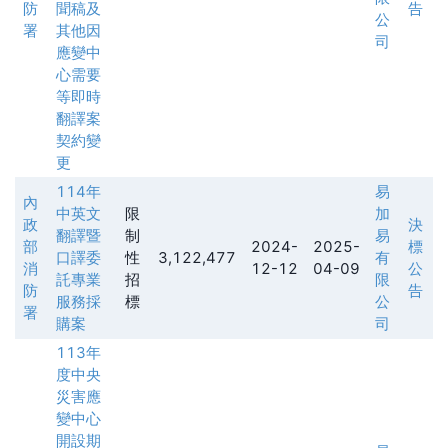
防
聞稿及
告
公
署
其他因
司
應變中
心需要
等即時
翻譯案
契約變
更
114年
易
內
中英文
限
加
政
決
翻譯暨
制
易
部
2024-
2025-
標
口譯委
性
3,122,477
有
消
12-12
04-09
公
託專業
招
限
防
告
服務採
標
公
署
購案
司
113年
度中央
災害應
變中心
開設期