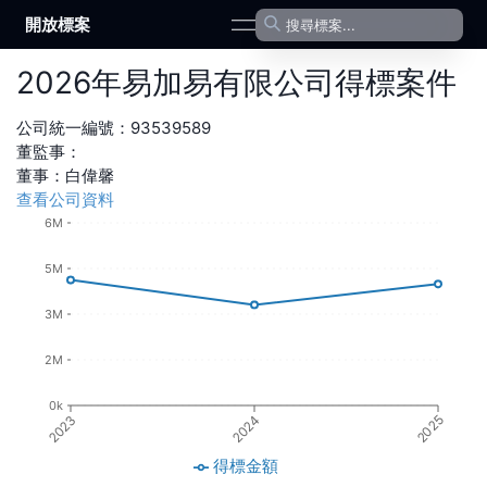
開放標案
open navigation menu
2026
年
易加易有限公司
得標案件
公司統一編號：
93539589
董監事：
董事
：
白偉馨
查看公司資料
6M
5M
3M
2M
0k
2023
2024
2025
得標金額