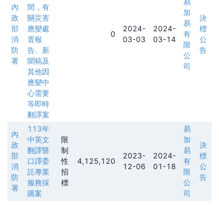
易
內
間，有
加
政
關災害
決
易
部
應變處
2024-
2024-
標
0
有
消
置報
03-03
03-14
公
限
防
告、新
告
公
署
聞稿及
司
其他因
應變中
心需要
等即時
翻譯案
113年
易
內
中英文
限
加
政
決
翻譯暨
制
易
部
2023-
2024-
標
口譯委
性
4,125,120
有
消
12-06
01-18
公
託專業
招
限
防
告
服務採
標
公
署
購案
司