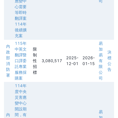
應變中
司
心需要
等即時
翻譯案
114年
後續擴
充案
115年
易
內
中英文
限
加
政
決
翻譯暨
制
易
部
2025-
2026-
標
口譯委
性
3,080,517
有
消
12-01
01-15
公
託專業
招
限
防
告
服務採
標
公
署
購案
司
114年
度中央
災害應
變中心
開設期
易
內
間，有
加