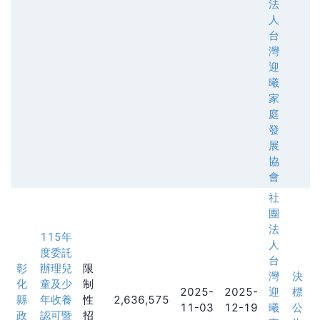
法
人
台
灣
迎
曦
家
庭
發
展
協
會
社
團
法
115年
人
度委託
台
彰
辦理兒
限
灣
決
化
童及少
制
2025-
2025-
迎
標
縣
年收養
性
2,636,575
11-03
12-19
曦
公
政
認可暨
招