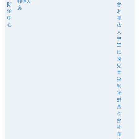
輔導方
防
會
案
治
財
中
團
心
法
人
中
華
民
國
兒
童
福
利
聯
盟
基
金
會
社
團