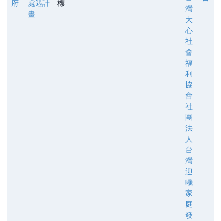
府
處遇計
標
灣
畫
大
心
社
會
福
利
協
會
社
團
法
人
台
灣
迎
曦
家
庭
發