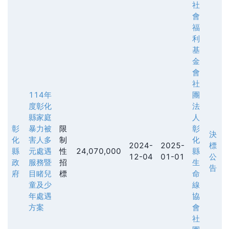
社
會
福
利
基
金
會
社
114年
團
度彰化
法
縣家庭
人
彰
暴力被
限
彰
決
化
害人多
制
化
2024-
2025-
標
縣
元處遇
性
24,070,000
縣
12-04
01-01
公
政
服務暨
招
生
告
府
目睹兒
標
命
童及少
線
年處遇
協
方案
會
社