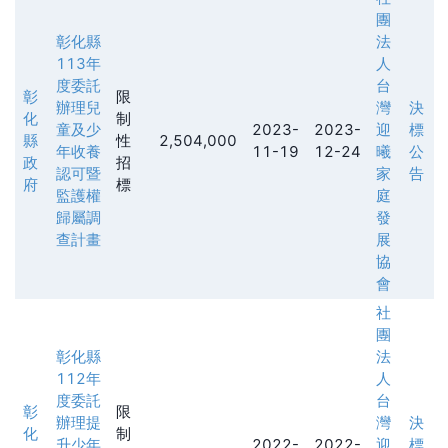
團
彰化縣
法
113年
人
度委託
台
彰
限
辦理兒
灣
決
化
制
童及少
2023-
2023-
迎
標
縣
性
2,504,000
年收養
11-19
12-24
曦
公
政
招
認可暨
家
告
府
標
監護權
庭
歸屬調
發
查計畫
展
協
會
社
團
彰化縣
法
112年
人
度委託
台
彰
限
辦理提
灣
決
化
制
升少年
2022-
2022-
迎
標