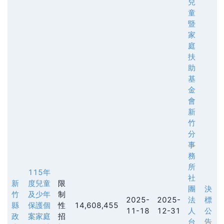
兒
童
暨
家
庭
扶
助
基
金
會
新
竹
分
事
務
所
115年
社
新
度兒童
限
團
決
竹
及少年
制
2025-
2025-
法
標
縣
保護個
性
14,608,455
11-18
12-31
人
公
政
案家庭
招
台
告