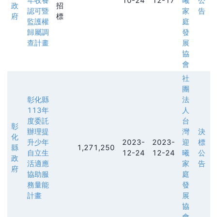
年收養
10-24
12-17
曦
公
政
招
認可暨
家
告
府
標
監護權
庭
歸屬調
發
查計畫
展
協
會
社
團
彰化縣
法
113年
人
度委託
台
彰
辦理提
灣
決
化
升少年
2023-
2023-
迎
標
縣
1,271,250
自立生
12-24
12-24
曦
公
政
活適應
家
告
府
協助服
庭
務量能
發
計畫
展
協
會