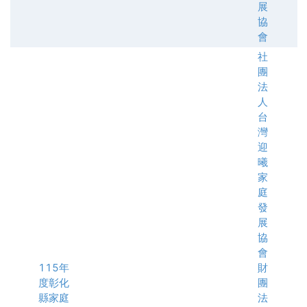
展
協
會
社
團
法
人
台
灣
迎
曦
家
庭
發
展
協
會
115年
財
度彰化
團
縣家庭
法