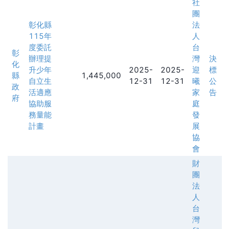
社
團
彰化縣
法
115年
人
度委託
台
彰
辦理提
灣
決
化
升少年
2025-
2025-
迎
標
縣
1,445,000
自立生
12-31
12-31
曦
公
政
活適應
家
告
府
協助服
庭
務量能
發
計畫
展
協
會
財
團
法
人
台
灣