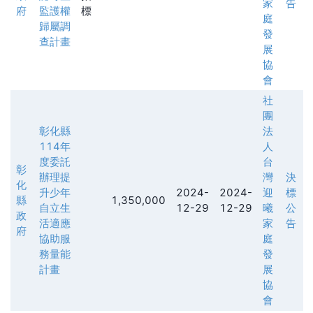
家
告
府
監護權
標
庭
歸屬調
發
查計畫
展
協
會
社
團
彰化縣
法
114年
人
度委託
台
彰
辦理提
灣
決
化
升少年
2024-
2024-
迎
標
縣
1,350,000
自立生
12-29
12-29
曦
公
政
活適應
家
告
府
協助服
庭
務量能
發
計畫
展
協
會