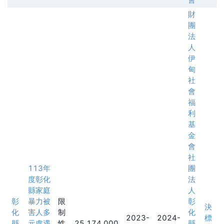
財
團
法
人
伊
甸
社
會
福
利
基
金
會
社
113年
團
度彰化
法
縣家庭
人
彰
暴力被
限
彰
決
化
害人多
制
化
2023-
2024-
標
縣
元處遇
性
25,174,000
縣