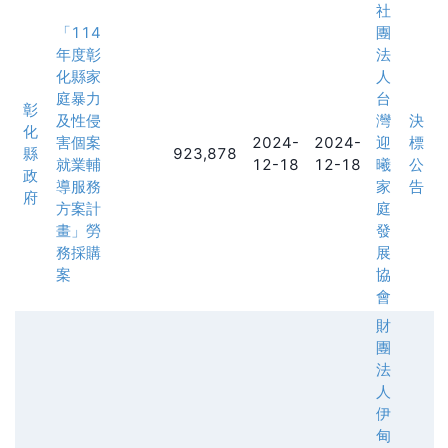
社
「114
團
年度彰
法
化縣家
人
庭暴力
台
彰
及性侵
灣
決
化
害個案
2024-
2024-
迎
標
縣
923,878
就業輔
12-18
12-18
曦
公
政
導服務
家
告
府
方案計
庭
畫」勞
發
務採購
展
案
協
會
財
團
法
人
伊
甸