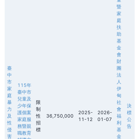
暨
家
庭
扶
助
基
金
會
財
臺
團
中
法
市
人
115年
家
伊
臺中市
庭
甸
兒童及
暴
限
社
少年保
決
力
制
會
護個案
2025-
2026-
標
及
性
36,750,000
福
家庭服
11-12
01-07
公
性
招
利
務暨親
告
侵
標
基
職教育
害
金