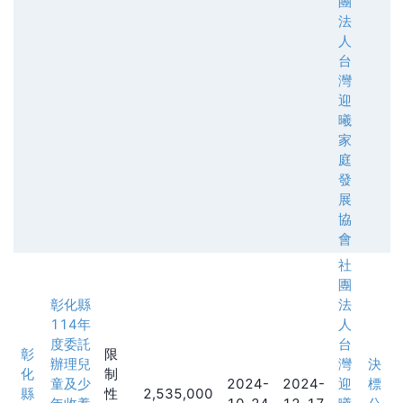
團
法
人
台
灣
迎
曦
家
庭
發
展
協
會
社
團
彰化縣
法
114年
人
度委託
台
彰
限
辦理兒
灣
決
化
制
童及少
2024-
2024-
迎
標
縣
性
2,535,000