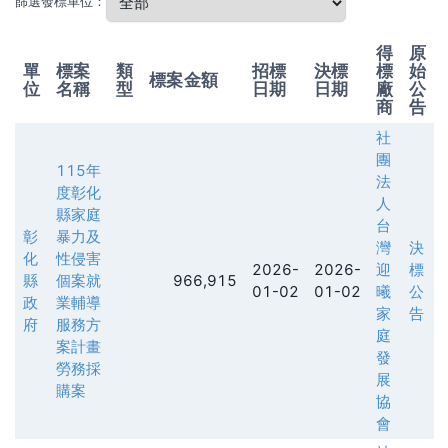
篩選發標單位：
得
原
單
標案
類
招標
決標
標
始
標案金額
位
名稱
型
日期
日期
廠
公
商
告
社
團
115年
法
度彰化
人
縣家庭
台
彰
暴力及
灣
決
化
性侵害
2026-
2026-
迎
標
縣
個案就
966,915
01-02
01-02
曦
公
政
業輔導
家
告
府
服務方
庭
案計畫
發
勞務採
展
購案
協
會