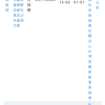
12-03
01-01
公
政
服務暨
招
生
告
府
目睹兒
標
命
童及少
線
年處遇
協
方案
會
社
團
法
人
台
灣
迎
曦
家
庭
發
展
協
會
社