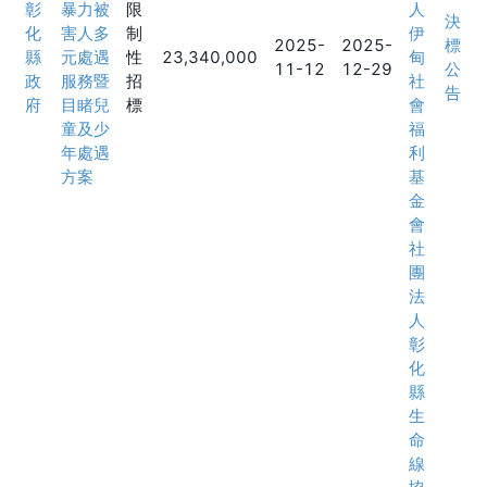
彰
暴力被
限
人
決
化
害人多
制
伊
2025-
2025-
標
縣
元處遇
性
23,340,000
甸
11-12
12-29
公
政
服務暨
招
社
告
府
目睹兒
標
會
童及少
福
年處遇
利
方案
基
金
會
社
團
法
人
彰
化
縣
生
命
線