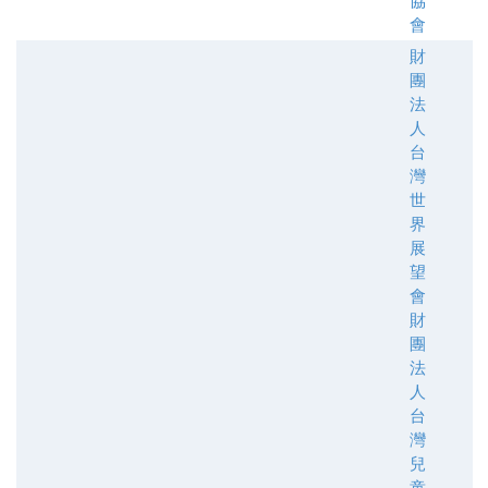
協
會
財
團
法
人
台
灣
世
界
展
望
會
財
團
法
人
台
灣
兒
童