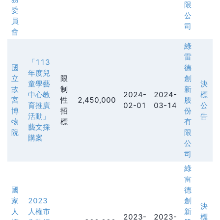
限
委
公
員
司
會
綠
雷
「113
國
德
年度兒
立
限
創
童學藝
決
故
制
新
中心教
2024-
2024-
標
宮
性
2,450,000
股
育推廣
02-01
03-14
公
博
招
份
活動」
告
物
標
有
藝文採
院
限
購案
公
司
綠
雷
國
德
家
2023
創
決
人
人權市
新
2023-
2023-
標