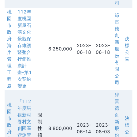
司
桃
112年
綠
園
度桃園
雷
市
新屋石
德
政
滬文化
創
府
景觀保
決
新
海
存維護
2023-
2023-
標
6,250,000
股
岸
暨整合
06-18
06-18
公
份
管
行銷推
告
有
理
廣計
限
工
畫-第1
公
程
次契約
司
處
變更
綠
「112
雷
桃
年度馬
德
園
祖新村
限
創
市
決
眷村文
制
新
政
2023-
2023-
標
創園區
性
8,800,000
股
府
06-14
08-03
公
營運管
招
份