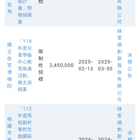
範計
標
有
化
畫」勞
限
局
務採購
公
案
司
綠
雷
「114
國
德
年度兒
立
限
創
童學藝
決
故
制
新
中心教
2025-
2025-
標
宮
性
2,450,000
股
育推廣
02-13
03-30
公
博
招
份
活動」
告
物
標
有
藝文採
院
限
購案
公
司
「112
綠
年度馬
雷
桃
祖新村
德
園
眷村文
創
市
決
創園區
新
政
2024-
2024-
標