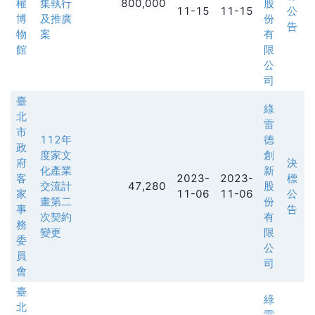
權
集執行
800,000
股
11-15
11-15
公
博
及推廣
份
告
物
案
有
館
限
公
司
臺
綠
北
雷
市
112年
德
政
度家文
創
府
決
化產業
新
客
2023-
2023-
標
交流計
47,280
股
家
11-06
11-06
公
畫第二
份
事
告
次契約
有
務
變更
限
委
公
員
司
會
臺
綠
北
雷