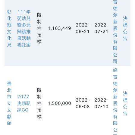
雷
德
彰
111年
限
創
化
嬰幼兒
決
制
新
縣
暨多元
2022-
2022-
標
性
1,163,449
股
文
閱讀推
06-21
07-21
公
招
份
化
廣活動
告
標
有
局
委託案
限
公
司
綠
雷
臺
德
北
限
創
決
市
2022
制
新
2022-
2022-
標
立
史蹟趴
性
1,500,000
股
06-08
07-10
公
文
趴GO
招
份
告
獻
標
有
館
限
公