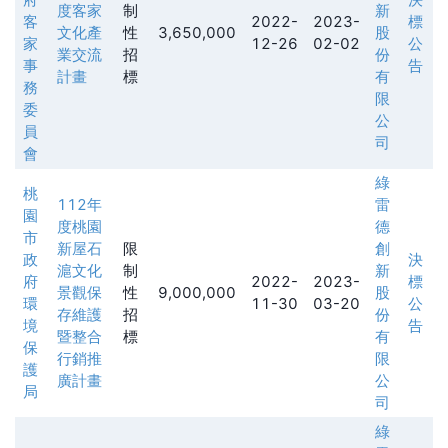
度客家
制
新
客
2022-
2023-
標
文化產
性
3,650,000
股
家
12-26
02-02
公
業交流
招
份
事
告
計畫
標
有
務
限
委
公
員
司
會
綠
桃
112年
雷
園
度桃園
德
市
新屋石
限
創
政
決
滬文化
制
新
府
2022-
2023-
標
景觀保
性
9,000,000
股
環
11-30
03-20
公
存維護
招
份
境
告
暨整合
標
有
保
行銷推
限
護
廣計畫
公
局
司
綠