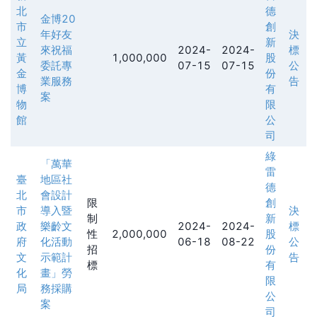
北
德
金博20
市
創
年好友
決
立
新
來祝福
2024-
2024-
標
黃
1,000,000
股
委託專
07-15
07-15
公
金
份
業服務
告
博
有
案
物
限
館
公
司
綠
「萬華
雷
臺
地區社
德
北
會設計
限
創
市
導入暨
決
制
新
政
樂齡文
2024-
2024-
標
性
2,000,000
股
府
化活動
06-18
08-22
公
招
份
文
示範計
告
標
有
化
畫」勞
限
局
務採購
公
案
司