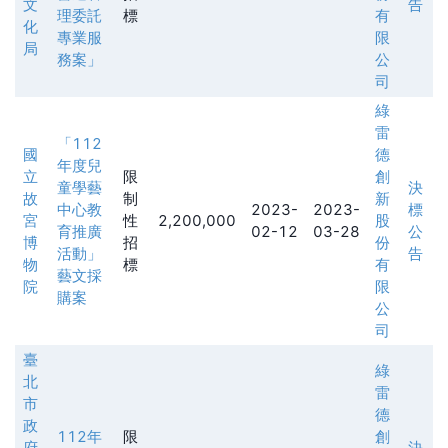
文
告
理委託
標
有
化
專業服
限
局
務案」
公
司
綠
雷
「112
國
德
年度兒
立
限
創
童學藝
決
故
制
新
中心教
2023-
2023-
標
宮
性
2,200,000
股
育推廣
02-12
03-28
公
博
招
份
活動」
告
物
標
有
藝文採
院
限
購案
公
司
臺
綠
北
雷
市
德
政
112年
限
創
府
決