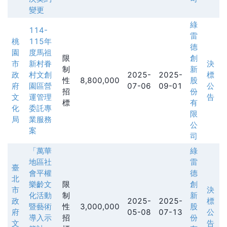
變更
綠
114-
雷
桃
115年
德
園
度馬祖
限
創
市
新村眷
決
制
新
政
村文創
2025-
2025-
標
性
8,800,000
股
府
園區營
07-06
09-01
公
招
份
文
運管理
告
標
有
化
委託專
限
局
業服務
公
案
司
「萬華
綠
地區社
雷
臺
會平權
德
北
樂齡文
限
創
市
決
化活動
制
新
政
2025-
2025-
標
暨藝術
性
3,000,000
股
府
05-08
07-13
公
導入示
招
份
文
告