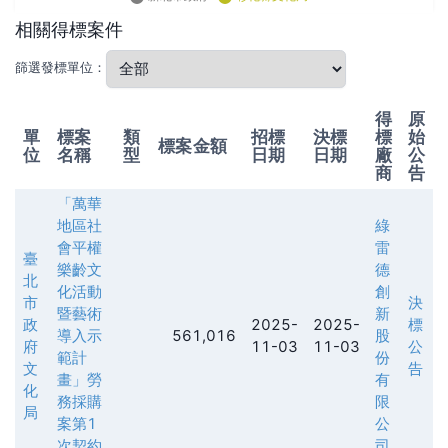
相關得標案件
篩選發標單位：
得
原
單
標案
類
招標
決標
標
始
標案金額
位
名稱
型
日期
日期
廠
公
商
告
「萬華
地區社
綠
會平權
雷
臺
樂齡文
德
北
化活動
創
市
決
暨藝術
新
政
2025-
2025-
標
導入示
561,016
股
府
11-03
11-03
公
範計
份
文
告
畫」勞
有
化
務採購
限
局
案第1
公
次契約
司