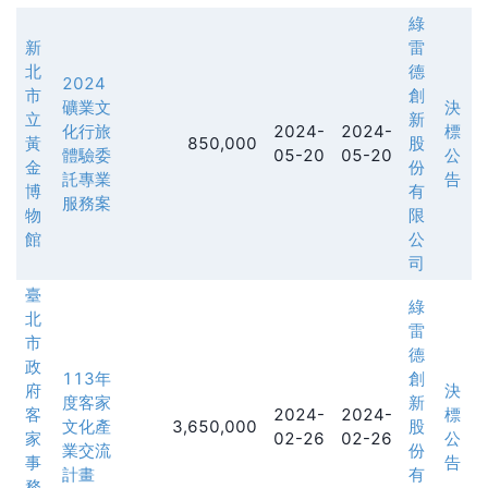
綠
新
雷
北
德
2024
市
創
礦業文
決
立
新
化行旅
2024-
2024-
標
黃
850,000
股
體驗委
05-20
05-20
公
金
份
託專業
告
博
有
服務案
物
限
館
公
司
臺
綠
北
雷
市
德
政
113年
創
府
決
度客家
新
客
2024-
2024-
標
文化產
3,650,000
股
家
02-26
02-26
公
業交流
份
事
告
計畫
有
務