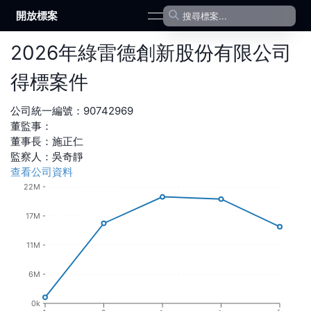
開放標案
open navigation menu
2026
年
綠雷德創新股份有限公司
得標案件
公司統一編號：
90742969
董監事：
董事長
：
施正仁
監察人
：
吳奇靜
查看公司資料
22M
17M
11M
6M
0k