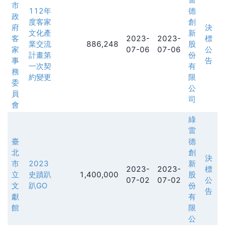
市
112年
德
政
度客家
創
府
決
文化產
新
客
2023-
2023-
標
業交流
886,248
股
家
07-06
07-06
公
計畫第
份
事
告
一次契
有
務
約變更
限
委
公
員
司
會
綠
雷
臺
德
北
創
決
市
2023
新
2023-
2023-
標
立
史蹟趴
1,400,000
股
07-02
07-02
公
文
趴GO
份
告
獻
有
館
限
公