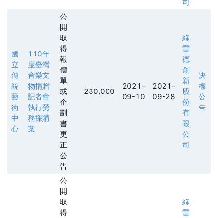
司
公
開
取
綠
得
雷
國
110年
報
德
立
度臺灣
價
創
傳
音樂文
決
單
新
統
物捐贈
2021-
2021-
標
或
230,000
股
藝
記者會
09-10
09-28
公
企
份
術
執行勞
告
劃
有
中
務採購
書
限
心
案
更
公
正
司
公
告
公
開
取
綠
得
雷