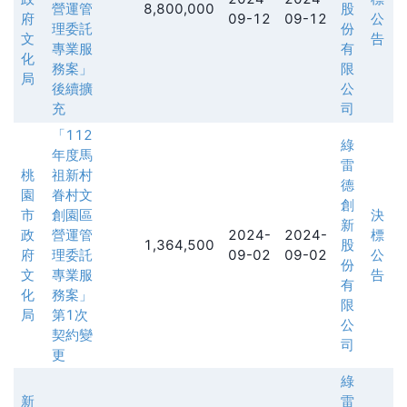
營運管
8,800,000
股
府
09-12
09-12
公
理委託
份
文
告
專業服
有
化
務案」
限
局
後續擴
公
充
司
「112
綠
年度馬
雷
桃
祖新村
德
園
眷村文
創
市
創園區
決
新
政
營運管
2024-
2024-
標
1,364,500
股
府
理委託
09-02
09-02
公
份
文
專業服
告
有
化
務案」
限
局
第1次
公
契約變
司
更
綠
新
雷