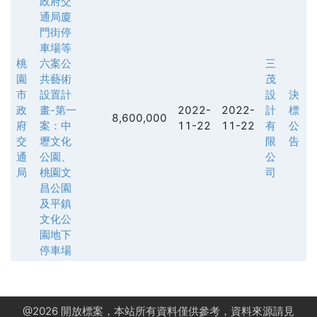
政府交
通局廈
門街停
車場等
桃
六案公
三
園
共藝術
茂
市
設置計
設
決
政
畫-第一
2022-
2022-
計
標
8,600,000
府
案：中
11-22
11-22
有
公
交
壢文化
限
告
通
公園、
公
局
桃園文
司
昌公園
及平鎮
文化公
園地下
停車場
@
2026
開放標案，本站所有資料僅供參考，資料來源請見