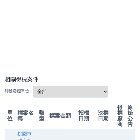
相關得標案件
篩選發標單位：
得
原
單
標案名
類
招標
決標
標
始
標案金額
位
稱
型
日期
日期
廠
公
商
告
桃園市