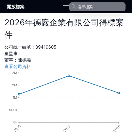
開放標案
open navigation menu
2026
年
德巖企業有限公司
得標案
件
公司統一編號：
89419605
董監事：
董事
：
陳德義
查看公司資料
2M
2M
1M
500k
0k
2016
2017
2019