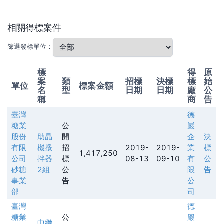
相關得標案件
篩選發標單位：
標
得
原
案
類
招標
決標
標
始
單位
標案金額
名
型
日期
日期
廠
公
稱
商
告
臺灣
德
糖業
公
巖
股份
助晶
開
企
決
有限
機攪
招
2019-
2019-
業
標
1,417,250
公司
拌器
標
08-13
09-10
有
公
砂糖
2組
公
限
告
事業
告
公
部
司
臺灣
德
糖業
公
巖
中繼