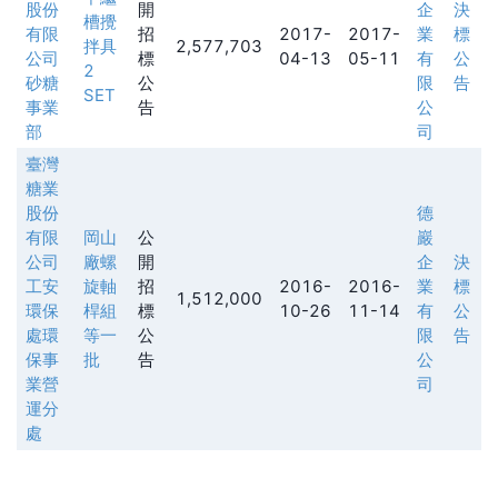
股份
開
企
決
槽攪
有限
招
2017-
2017-
業
標
拌具
2,577,703
公司
標
04-13
05-11
有
公
2
砂糖
公
限
告
SET
事業
告
公
部
司
臺灣
糖業
股份
德
有限
岡山
公
巖
公司
廠螺
開
企
決
工安
旋軸
招
2016-
2016-
業
標
1,512,000
環保
桿組
標
10-26
11-14
有
公
處環
等一
公
限
告
保事
批
告
公
業營
司
運分
處