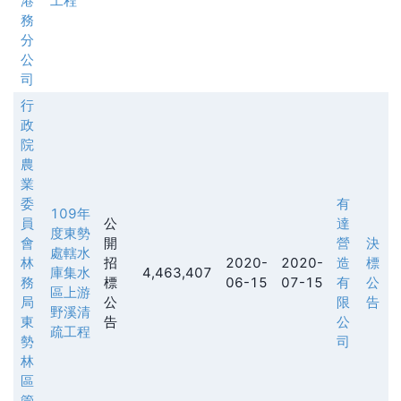
港
工程
務
分
公
司
行
政
院
農
業
委
有
109年
員
公
達
度東勢
會
開
營
決
處轄水
林
招
2020-
2020-
造
標
庫集水
4,463,407
務
標
06-15
07-15
有
公
區上游
局
公
限
告
野溪清
東
告
公
疏工程
勢
司
林
區
管