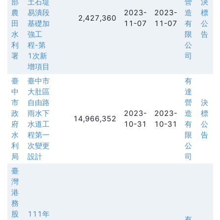
部
土石堤
營
決
農
易潰段
2023-
2023-
造
標
2,427,360
田
基礎加
11-07
11-07
有
公
水
強工
限
告
利
程-第
公
署
1次新
司
增項目
臺
臺中市
有
中
大肚區
達
市
自由路
營
決
政
雨水下
2023-
2023-
造
標
14,966,352
府
水道工
10-31
10-31
有
公
水
程第一
限
告
利
次變更
公
局
設計
司
臺
灣
港
務
股
111年
有