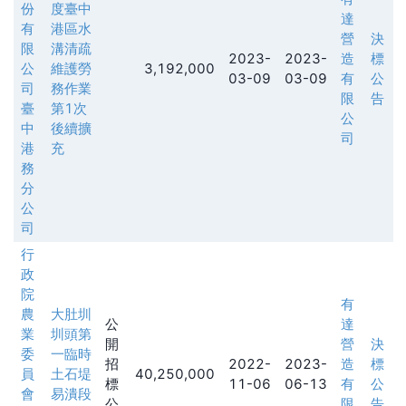
份
度臺中
達
有
港區水
營
決
限
溝清疏
2023-
2023-
造
標
公
維護勞
3,192,000
03-09
03-09
有
公
司
務作業
限
告
臺
第1次
公
中
後續擴
司
港
充
務
分
公
司
行
政
院
有
農
大肚圳
公
達
業
圳頭第
開
營
決
委
一臨時
招
2022-
2023-
造
標
員
土石堤
40,250,000
標
11-06
06-13
有
公
會
易潰段
公
限
告