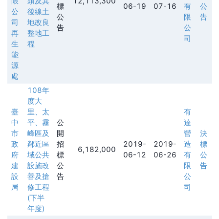
限
頭及其
12,113,300
標
06-19
07-16
有
公
公
後線土
公
限
告
司
地改良
告
公
再
整地工
司
生
程
能
源
處
108年
度大
臺
里、太
有
中
平、霧
公
達
市
峰區及
開
營
決
政
鄰近區
招
2019-
2019-
造
標
6,182,000
府
域公共
標
06-12
06-26
有
公
建
設施改
公
限
告
設
善及搶
告
公
局
修工程
司
(下半
年度)