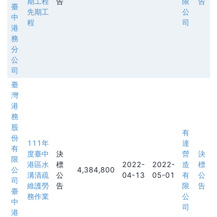
期工程
告
限
告
臺
先期工
公
中
程
司
港
務
分
公
司
臺
灣
港
務
股
有
份
111年
達
有
度臺中
決
營
決
限
港區水
標
2022-
2022-
造
標
公
4,384,800
溝清疏
公
04-13
05-01
有
公
司
維護勞
告
限
告
臺
務作業
公
中
司
港