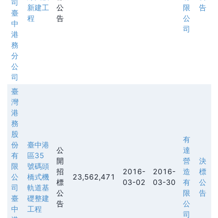
司
新建工
公
限
告
臺
程
告
公
中
司
港
務
分
公
司
臺
灣
港
務
股
有
份
臺中港
公
達
有
區35
開
營
決
限
號碼頭
招
2016-
2016-
造
標
公
橋式機
23,562,471
標
03-02
03-30
有
公
司
軌道基
公
限
告
臺
礎整建
告
公
中
工程
司