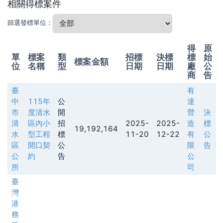
相關得標案件
篩選發標單位：
得
原
單
標案
類
招標
決標
標
始
標案金額
位
名稱
型
日期
日期
廠
公
商
告
臺
有
中
115年
公
達
市
度清水
開
營
決
清
區內小
招
2025-
2025-
造
標
19,192,164
水
型工程
標
11-20
12-22
有
公
區
開口契
公
限
告
公
約
告
公
所
司
臺
灣
港
務