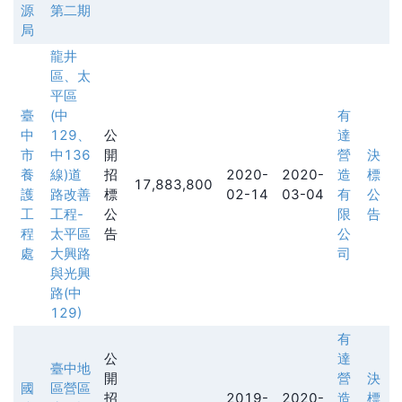
源
第二期
局
龍井
區、太
平區
臺
(中
有
中
129、
公
達
市
中136
開
營
決
養
線)道
招
2020-
2020-
造
標
17,883,800
護
路改善
標
02-14
03-04
有
公
工
工程-
公
限
告
程
太平區
告
公
處
大興路
司
與光興
路(中
129)
有
公
達
臺中地
開
營
決
國
區營區
招
2019-
2020-
造
標