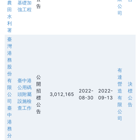
農
基礎加
告
公
田
強工程
司
水
利
署
臺
灣
港
務
股
有
份
公
達
有
臺中港
開
營
決
限
公用碼
招
2022-
2022-
造
標
公
頭附屬
3,012,165
標
08-30
09-13
有
公
司
設施檢
公
限
告
臺
查工作
告
公
中
司
港
務
分