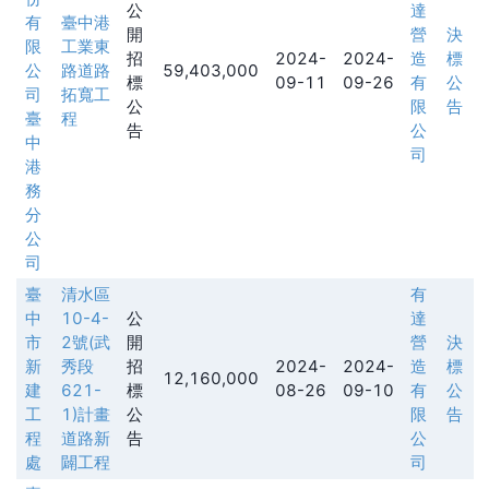
公
達
有
臺中港
開
營
決
限
工業東
招
2024-
2024-
造
標
公
路道路
59,403,000
標
09-11
09-26
有
公
司
拓寬工
公
限
告
臺
程
告
公
中
司
港
務
分
公
司
臺
清水區
有
中
10-4-
公
達
市
2號(武
開
營
決
新
秀段
招
2024-
2024-
造
標
12,160,000
建
621-
標
08-26
09-10
有
公
工
1)計畫
公
限
告
程
道路新
告
公
處
闢工程
司