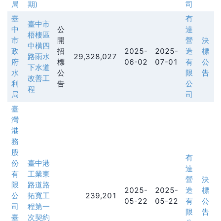
局
期)
司
臺
有
臺中市
中
公
達
梧棲區
市
開
營
決
中橫四
政
招
2025-
2025-
造
標
路雨水
29,328,027
府
標
06-02
07-01
有
公
下水道
水
公
限
告
改善工
利
告
公
程
局
司
臺
灣
港
務
股
有
份
臺中港
達
有
工業東
營
決
限
路道路
2025-
2025-
造
標
公
拓寬工
239,201
05-22
05-22
有
公
司
程第一
限
告
臺
次契約