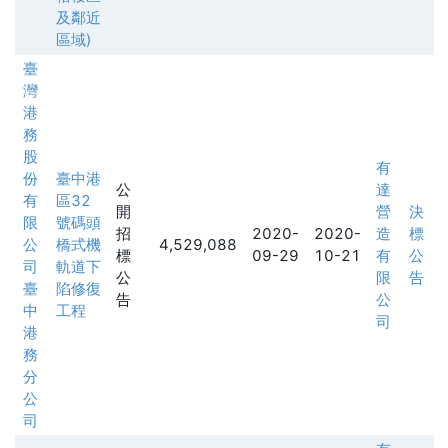
及鄰近
區域)
臺
灣
港
務
股
有
份
臺中港
公
達
有
區32
開
營
決
限
號碼頭
招
2020-
2020-
造
標
公
橋式機
4,529,088
標
09-29
10-21
有
公
司
軌道下
公
限
告
臺
陷修復
告
公
中
工程
司
港
務
分
公
司