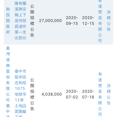
有
陳有蘭
公
達
南
溪興安
開
營
決
投
橋上下
招
2020-
2020-
造
標
縣
游河段
27,000,000
標
09-15
12-15
有
公
政
疏濬作
公
限
告
府
業—支
告
公
出部分
司
臺
灣
港
務
股
臺中市
有
份
龍井區
公
達
有
忠和段
開
營
決
限
1675
招
2020-
2020-
造
標
公
地號等
4,038,000
標
07-02
07-16
有
公
司
12筆
公
限
告
臺
土地設
告
公
中
置圍籬
司