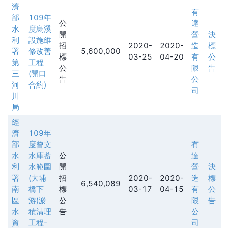
濟
有
部
109年
公
達
水
度烏溪
開
營
決
利
設施維
招
2020-
2020-
造
標
署
修改善
5,600,000
標
03-25
04-20
有
公
第
工程
公
限
告
三
(開口
告
公
河
合約)
司
川
局
經
濟
109年
部
度曾文
有
水
水庫蓄
公
達
利
水範圍
開
營
決
署
(大埔
招
2020-
2020-
造
標
6,540,089
南
橋下
標
03-17
04-15
有
公
區
游)淤
公
限
告
水
積清理
告
公
資
工程-
司