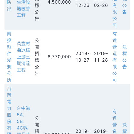
防
生活設
4,500,000
標
12-26
02-26
有
公
部
施改善
公
限
告
工程
告
公
司
南
有
投
公
達
萬豐村
縣
開
營
決
曲冰橋
仁
招
2019-
2019-
造
標
上游三
6,770,000
愛
標
10-27
11-28
有
公
期清疏
鄉
公
限
告
工程
公
告
公
所
司
台
灣
電
力
台中港
有
股
5A、
公
達
份
5B、
開
營
決
有
4C碼
招
2019-
2019-
造
標