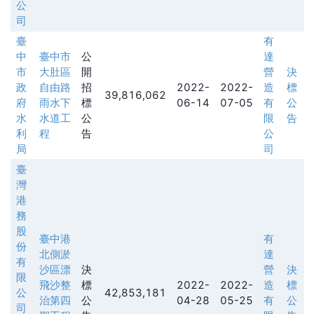
公
司
臺
有
中
臺中市
公
達
市
大肚區
開
營
決
政
自由路
招
2022-
2022-
造
標
39,816,062
府
雨水下
標
06-14
07-05
有
公
水
水道工
公
限
告
利
程
告
公
局
司
臺
灣
港
務
股
臺中港
有
份
北側淤
達
有
沙區漂
決
營
決
限
飛沙整
標
2022-
2022-
造
標
公
42,853,181
治第四
公
04-28
05-25
有
公
司