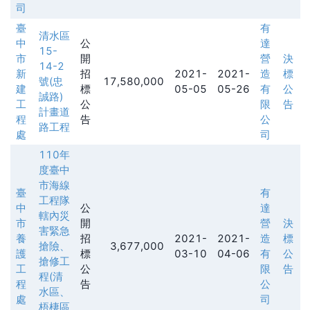
司
臺
有
清水區
中
公
達
15-
市
開
營
決
14-2
新
招
2021-
2021-
造
標
號(忠
17,580,000
建
標
05-05
05-26
有
公
誠路)
工
公
限
告
計畫道
程
告
公
路工程
處
司
110年
度臺中
市海線
臺
有
工程隊
中
公
達
轄內災
市
開
營
決
害緊急
養
招
2021-
2021-
造
標
搶險、
3,677,000
護
標
03-10
04-06
有
公
搶修工
工
公
限
告
程(清
程
告
公
水區、
處
司
梧棲區