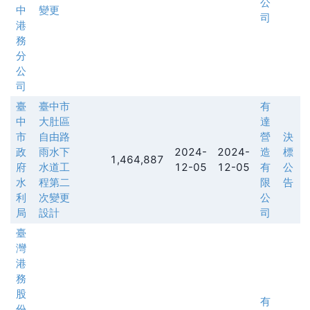
公
中
變更
司
港
務
分
公
司
臺
臺中市
有
中
大肚區
達
市
自由路
營
決
政
雨水下
2024-
2024-
造
標
1,464,887
府
水道工
12-05
12-05
有
公
水
程第二
限
告
利
次變更
公
局
設計
司
臺
灣
港
務
股
有
份