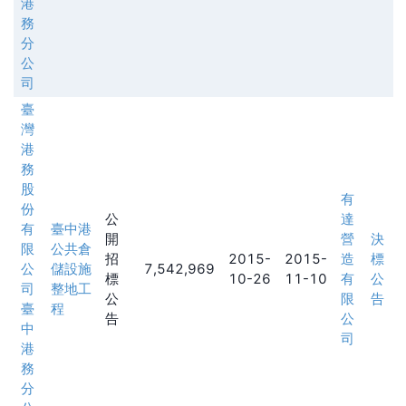
港
務
分
公
司
臺
灣
港
務
股
有
份
公
達
有
臺中港
開
營
決
限
公共倉
招
2015-
2015-
造
標
公
儲設施
7,542,969
標
10-26
11-10
有
公
司
整地工
公
限
告
臺
程
告
公
中
司
港
務
分