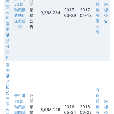
有
33號
開
營
決
限
碼頭橋
招
2017-
2017-
造
標
公
9,758,734
式機軌
標
03-29
04-18
有
公
司
道整建
公
限
告
臺
工程
告
公
中
司
港
務
分
公
司
臺
灣
港
務
股
有
份
臺中港
公
達
有
18號
開
營
決
限
碼頭後
招
2016-
2016-
造
標
公
8,668,146
線圍牆
標
05-24
06-23
有
公