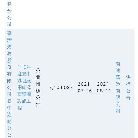
務
分
公
司
臺
灣
港
務
股
有
份
110年
公
達
有
度臺中
開
營
決
限
港阻絕
招
2021-
2021-
造
標
公
用紐澤
7,104,027
標
07-26
08-11
有
公
司
西護欄
公
限
告
臺
設施工
告
公
中
程
司
港
務
分
公