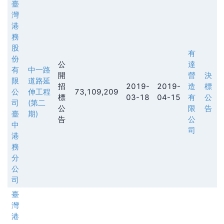
臺
灣
港
務
股
有
份
公
達
有
中一路
開
營
決
限
道路延
招
2019-
2019-
造
標
公
伸工程
73,109,209
標
03-18
04-15
有
公
司
(第二
公
限
告
臺
期)
告
公
中
司
港
務
分
公
司
臺
灣
港