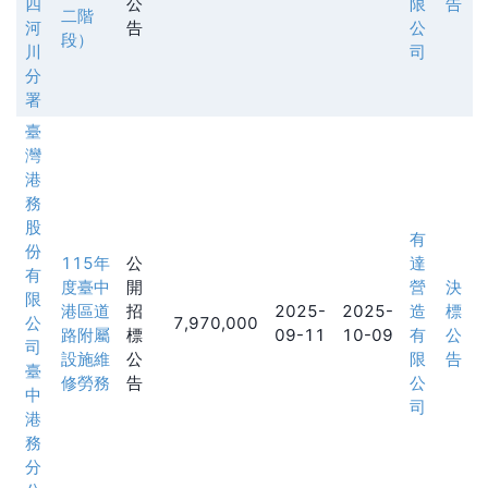
四
公
限
告
二階
河
告
公
段）
川
司
分
署
臺
灣
港
務
股
有
份
115年
公
達
有
度臺中
開
營
決
限
港區道
招
2025-
2025-
造
標
公
7,970,000
路附屬
標
09-11
10-09
有
公
司
設施維
公
限
告
臺
修勞務
告
公
中
司
港
務
分