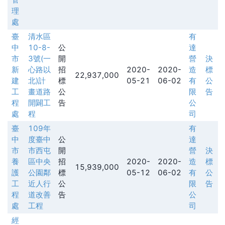
理
處
臺
清水區
有
中
10-8-
公
達
市
3號(一
開
營
決
新
心路以
招
2020-
2020-
造
標
22,937,000
建
北)計
標
05-21
06-02
有
公
工
畫道路
公
限
告
程
開闢工
告
公
處
程
司
臺
109年
有
中
度臺中
公
達
市
市西屯
開
營
決
養
區中央
招
2020-
2020-
造
標
15,939,000
護
公園鄰
標
05-12
06-02
有
公
工
近人行
公
限
告
程
道改善
告
公
處
工程
司
經