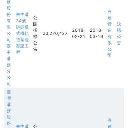
務
股
有
份
臺中港
公
達
有
34號
開
營
決
限
碼頭橋
招
2018-
2018-
造
標
公
式機軌
20,270,427
標
02-21
03-19
有
公
司
道基礎
公
限
告
臺
整建工
告
公
中
程
司
港
務
分
公
司
臺
灣
港
務
股
有
份
臺中港
公
達