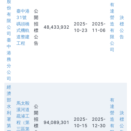
股
有
份
臺中港
公
達
有
31號
開
營
決
限
碼頭橋
招
2025-
2025-
造
標
公
48,433,932
式機軌
標
10-23
11-06
有
公
司
道整建
公
限
告
臺
工程
告
公
中
司
港
務
分
公
司
經
濟
部
有
馬太鞍
水
公
達
溪河道
利
開
營
決
疏濬工
署
招
2025-
2025-
造
標
程（第
94,089,301
第
標
10-15
12-30
有
公
三區第