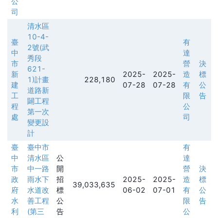
公
司
清水區
10-4-
臺
有
2號(武
中
達
秀段
市
營
決
621-
新
2025-
2025-
造
標
1)計畫
228,180
建
07-28
07-28
有
公
道路新
工
限
告
闢工程
程
公
第一次
處
司
變更設
計
臺
臺中市
有
中
清水區
公
達
市
中一路
開
營
決
政
雨水下
招
2025-
2025-
造
標
39,033,635
府
水道改
標
06-02
07-01
有
公
水
善工程
公
限
告
利
(第三
告
公