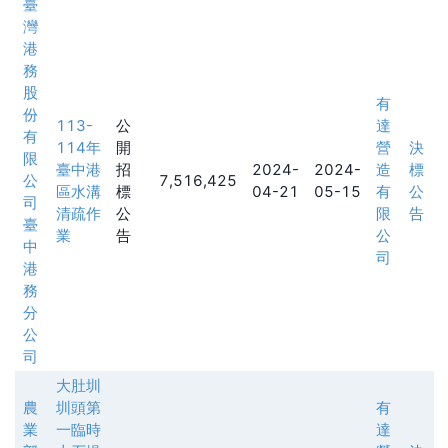
臺
灣
港
務
股
有
份
113-
公
達
有
114年
開
營
決
限
臺中港
招
2024-
2024-
造
標
公
7,516,425
區水溝
標
04-21
05-15
有
公
司
清疏作
公
限
告
臺
業
告
公
中
司
港
務
分
公
司
大肚圳
農
圳頭第
有
業
一臨時
達